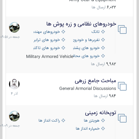
6,022
ارسال ها
خودروهای نظامی و زره پوش ها
جمعه
در
تانک
خودروهای مهندسی
09:51
نفربرها و خودروی های رزمی پیاده نظام
خودرو های ترابری نظامی
خودرو های پشتیبانی آتش ، شناسایی و ضد تانک
خودرو های تاکتیکی نظامی
خودرو های محافظت شده
Military Armored Vehicle
9,982
ارسال ها
مباحث جامع زرهی
7
آذر
General Armorial Discussions
1404
984
ارسال ها
توپخانه زمینی
جمعه
در
هویتزر ها
راکت انداز ها
09:09
خمپاره انداز ها