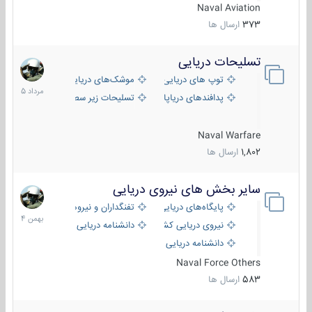
Naval Aviation
373
ارسال ها
تسلیحات دریایی
2
مرداد
توپ های دریایی
موشک‌های دریایی
1405
پدافندهای دریاپایه
تسلیحات زیر سطحی
Naval Warfare
1,802
ارسال ها
سایر بخش های نیروی دریایی
22
بهمن
پایگاه‌های دریایی
تفنگداران و نیروهای ویژه‌ی دریایی
1404
نیروی دریایی کشورهای مختلف
دانشنامه دریایی
دانشنامه دریایی کپی
Naval Force Others
583
ارسال ها