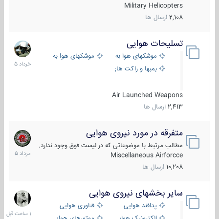
Military Helicopters
2,108
ارسال ها
تسلیحات هوایی
30
خرداد
موشکهای هوا به هوا
موشکهای هوا به سطح
1405
بمبها و راکت های هوایی
Air Launched Weapons
2,413
ارسال ها
متفرقه در مورد نیروی هوایی
7
مرداد
مطالب مرتبط با موضوعاتی که در لیست فوق وجود ندارد.
1405
Miscellaneous Airforcce
10,208
ارسال ها
سایر بخشهای نیروی هوایی
1
ساعت
پدافند هوایی
فناوری هوایی
قبل
الکترونیک هوایی
موتورهای هوایی