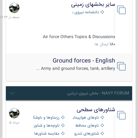
سایر بخشهای زمینی
جمعه
در
دانشنامه نیروی زمینی
09:22
Air force Others Topics & Discussions
180
ارسال ها
Ground forces - English
Army and ground forces, tank, artillery ...
NAVY FORUM - بخش نیروی دریایی
شناورهای سطحی
2
مرداد
ناوهای هواپیمابر و بالگرد بر
رزمناوها و ناوشکن‌ها
1405
ناوهای محافظ
ناوچه‌ها و شناورهای گشتی
شناورهای تندرو
مقایسه شناورها