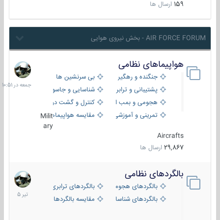
159
ارسال ها
AIR FORCE FORUM - بخش نیروی هوایی
هواپیماهای نظامی
جمعه
در
جنگنده و رهگیر
بی سرنشین ها
10:51
پشتیبانی و ترابری
شناسایی و جاسوسی
هجومی و بمب افکن
کنترل و گشت دریایی
تمرینی و آموزشی
مقایسه هواپیماها
Milit
ary
Aircrafts
29,867
ارسال ها
بالگردهای نظامی
22
تیر
بالگردهای هجومی
بالگردهای ترابری
1405
بالگردهای شناسایی
مقایسه بالگردها