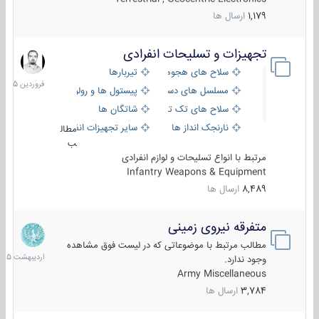
1,179
ارسال ها
تجهیزات و تسلیحات انفرادی
17
فروردین
سلاح های هجومی
تیربارها
1405
مسلسل های دستی
پیستول ها و رولورها
سلاح های تک تیر اندازی
شاتگان ها
نارنجک انداز ها
سایر تجهیزات انفرادی
مطال
ب
مرتبط با انواع تسلیحات و لوازم انفرادی
Infantry Weapons & Equipment
8,489
ارسال ها
متفرقه نیروی زمینی
27
اردیبهش
مطالب مرتبط با موضوعاتی که در لیست فوق مشاهده
1405
وجود ندارد.
Army Miscellaneous
3,784
ارسال ها