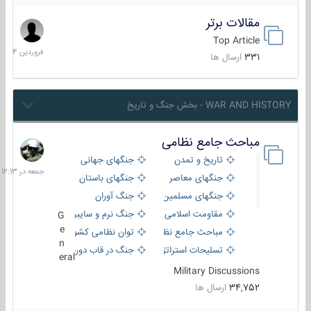
مقالات برتر
29
فروردین
Top Article
1404
331
ارسال ها
WAR AND HISTORY - بخش جنگ و تاریخ
مباحث جامع نظامی
جمعه
در
تاریخ و تمدن
جنگهای جهانی
12:13
جنگهای معاصر
جنگهای باستان
جنگهای مسلمین
جنگ آوران
مقاومت اسلامی
جنگ نرم و سایبری
G
e
مباحث جامع نظامی
توان نظامی کشورها
n
تسلیحات استراتژیک
جنگ در قاب دوربین
eral
Military Discussions
34,752
ارسال ها