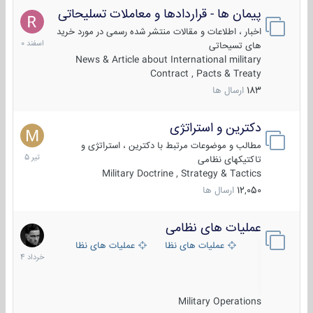
پیمان ها - قراردادها و معاملات تسلیحاتی
7
اسفند
اخبار ، اطلاعات و مقالات منتشر شده رسمی در مورد خرید
1400
های تسیحاتی
News & Article about International military
Contract , Pacts & Treaty
183
ارسال ها
دکترین و استراتژی
27
تیر
مطالب و موضوعات مرتبط با دکترین ، استراتژی و
1405
تاکتیکهای نظامی
Military Doctrine , Strategy & Tactics
12,050
ارسال ها
عملیات های نظامی
5
خرداد
عملیات های نظامی ایران
عملیات های نظامی خارجی
1404
Military Operations