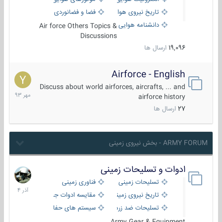
تاریخ نیروی هوایی
فضا و فضانوردی
دانشنامه هوایی
Air force Others Topics &
Discussions
19,096
ارسال ها
Airforce - English
15
مهر
Discuss about world airforces, aircrafts, ... and
1393
airforce history
27
ارسال ها
ARMY FORUM - بخش نیروی زمینی
ادوات و تسلیحات زمینی
21
آذر
تسلیحات زمینی
فناوری زمینی
1404
تاریخ نیروی زمینی
مقایسه ادوات جنگی
تسلیحات ضد زره
سیستم های حفاظت فعال
Army Gear & Equipment