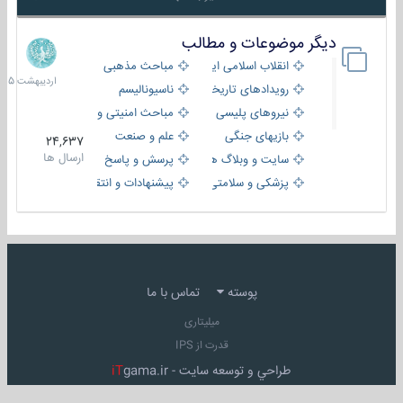
دیگر موضوعات و مطالب
8
اردیبهش
انقلاب اسلامی ایران
مباحث مذهبی
1405
رویدادهای تاریخی و مذهبی
ناسیونالیسم
نیروهای پلیسی
مباحث امنیتی و اطلاعاتی
بازیهای جنگی
علم و صنعت
24,637
ارسال ها
سایت و وبلاگ ها
پرسش و پاسخ
پزشکی و سلامتی
پیشنهادات و انتقادات
پوسته
تماس با ما
میلیتاری
قدرت از IPS
طراحي و توسعه سايت -
gama.ir
iT