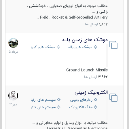
مطالب مربوط به انواع توپهای صحرایی ، خودکششی ،
راکتی و ...
Field , Rocket & Self-propelled Artillery ...
1,842
ارسال ها
موشک های زمین پایه
2
مرداد
موشک های بالستیک
موشک های کروز
1405
Ground Launch Missile
3,962
ارسال ها
الکترونیک زمینی
1
مهر
رادارهای زمینی
سیستم های ارتباطی و جمع آوری اطلاع
1403
جنگ الکترونیک
سیستم های کنترل آتش و تجهیزات الکتر
مطالب مرتبط با انواع وسایل و لوازم مخابراتی و ...
Terrestrial , Geocentric Electronics