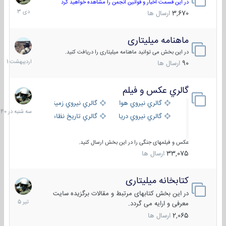
دی
در این قسمت اخبار و قوانین انجمن را مشاهده خواهید کرد
1403
3,670
ارسال ها
ماهنامه میلیتاری
30
اردیبهش
در این بخش می توانید ماهنامه میلیتاری را دریافت کنید.
1401
90
ارسال ها
گالري عكس و فيلم
سه
شنبه
گالري نيروي هوايي
گالري نيروي زميني
در
گالري نيروي دريايي
گالري تاریخ نظامی
15:40
عکس و فیلمهای جنگی را در این بخش ارسال کنید.
33,075
ارسال ها
کتابخانه میلیتاری
16
تیر
در این بخش کتابهای مرتبط و مقالات برگزیده سایت
1405
معرفی و ارایه می گردد.
2,065
ارسال ها