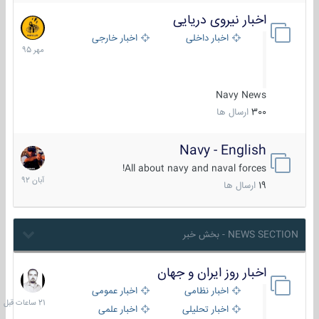
اخبار نیروی دریایی
27
مهر
اخبار داخلی
اخبار خارجی
1395
Navy News
300
ارسال ها
Navy - English
22
آبان
All about navy and naval forces!
1392
19
ارسال ها
NEWS SECTION - بخش خبر
اخبار روز ایران و جهان
21
ساعات
اخبار نظامی
اخبار عمومی
قبل
اخبار تحلیلی
اخبار علمی