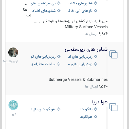
شناورهای پشتیبانی
بی سرنشین های دریایی
م
طا
ناوهای آبی خاکی و نیروبر
شناورهای اطلاعاتی و جاسوسی
لب
مربوط به انواع کشتیها و رزمناوها و ناوشکنها و ...
Military Surface Vessels
6,826
ارسال ها
شناور های زیرسطحی
31
اردیبهش
زیردریایی‌های استراتژیک
زیردریایی‌های تهاجمی
1405
زیردریایی های سبک
مباحث متفرقه زیرسطحی
Submerge Vessels & Submarines
1,540
ارسال ها
هوا دریا
12
دی
بالگردها
هواگردهای بال ثابت
1401
هواناوها