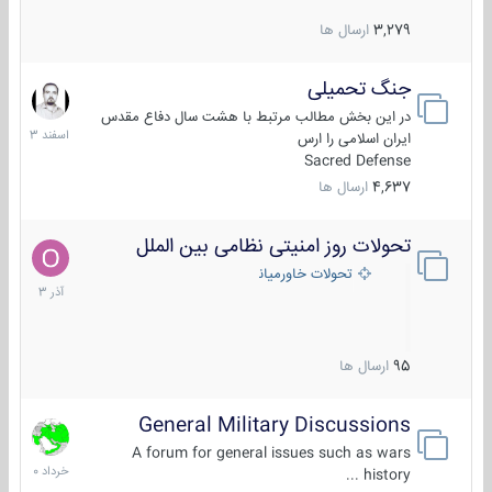
3,279
ارسال ها
جنگ تحمیلی
20
اسفند
در این بخش مطالب مرتبط با هشت سال دفاع مقدس
1403
ایران اسلامی را ارس
Sacred Defense
4,637
ارسال ها
تحولات روز امنیتی نظامی بین الملل
21
آذر
تحولات خاورمیانه
1403
95
ارسال ها
General Military Discussions
10
خرداد
A forum for general issues such as wars
1400
history ...