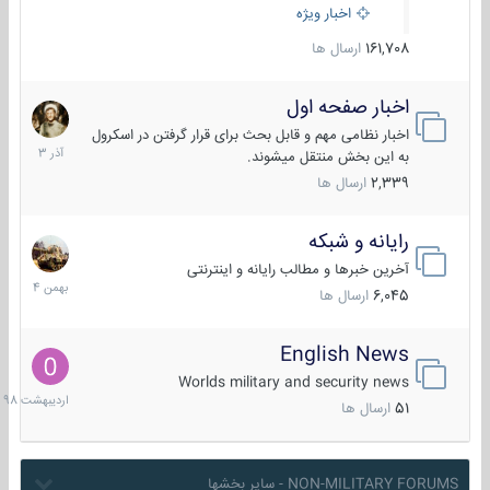
اخبار ویژه
161,708
ارسال ها
اخبار صفحه اول
7
آذر
اخبار نظامی مهم و قابل بحث برای قرار گرفتن در اسکرول
1403
به این بخش منتقل میشوند.
2,339
ارسال ها
رایانه و شبکه
30
بهمن
آخرین خبرها و مطالب رایانه و اینترنتی
1404
6,045
ارسال ها
English News
10
اردیبهش
Worlds military and security news
1398
51
ارسال ها
NON-MILITARY FORUMS - سایر بخشها