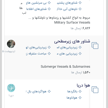
شناورهای پشتیبانی
بی سرنشین های دریایی
م
طا
ناوهای آبی خاکی و نیروبر
شناورهای اطلاعاتی و جاسوسی
لب
مربوط به انواع کشتیها و رزمناوها و ناوشکنها و ...
Military Surface Vessels
6,826
ارسال ها
شناور های زیرسطحی
31
اردیبهش
زیردریایی‌های استراتژیک
زیردریایی‌های تهاجمی
1405
زیردریایی های سبک
مباحث متفرقه زیرسطحی
Submerge Vessels & Submarines
1,540
ارسال ها
هوا دریا
12
دی
بالگردها
هواگردهای بال ثابت
1401
هواناوها