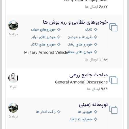
6,022
ارسال ها
خودروهای نظامی و زره پوش ها
2
مرداد
تانک
خودروهای مهندسی
1405
نفربرها و خودروی های رزمی پیاده نظام
خودرو های ترابری نظامی
خودرو های پشتیبانی آتش ، شناسایی و ضد تانک
خودرو های تاکتیکی نظامی
خودرو های محافظت شده
Military Armored Vehicle
9,980
ارسال ها
مباحث جامع زرهی
7
آذر
General Armorial Discussions
1404
984
ارسال ها
توپخانه زمینی
9
مرداد
هویتزر ها
راکت انداز ها
1405
خمپاره انداز ها