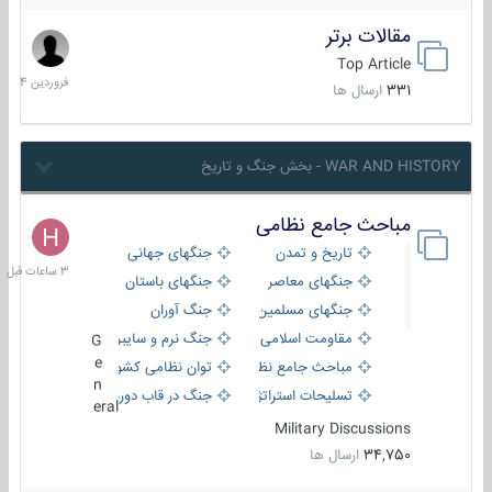
مقالات برتر
29
فروردین
Top Article
1404
331
ارسال ها
WAR AND HISTORY - بخش جنگ و تاریخ
مباحث جامع نظامی
3
ساعات
تاریخ و تمدن
جنگهای جهانی
قبل
جنگهای معاصر
جنگهای باستان
جنگهای مسلمین
جنگ آوران
مقاومت اسلامی
جنگ نرم و سایبری
G
e
مباحث جامع نظامی
توان نظامی کشورها
n
تسلیحات استراتژیک
جنگ در قاب دوربین
eral
Military Discussions
34,750
ارسال ها