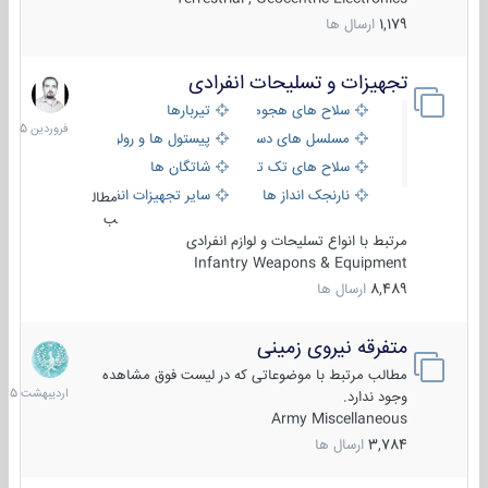
1,179
ارسال ها
تجهیزات و تسلیحات انفرادی
17
فروردین
سلاح های هجومی
تیربارها
1405
مسلسل های دستی
پیستول ها و رولورها
سلاح های تک تیر اندازی
شاتگان ها
نارنجک انداز ها
سایر تجهیزات انفرادی
مطال
ب
مرتبط با انواع تسلیحات و لوازم انفرادی
Infantry Weapons & Equipment
8,489
ارسال ها
متفرقه نیروی زمینی
27
اردیبهش
مطالب مرتبط با موضوعاتی که در لیست فوق مشاهده
1405
وجود ندارد.
Army Miscellaneous
3,784
ارسال ها