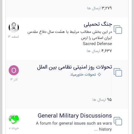
3,279
ارسال ها
جنگ تحمیلی
20
اسفند
در این بخش مطالب مرتبط با هشت سال دفاع مقدس
1403
ایران اسلامی را ارس
Sacred Defense
4,637
ارسال ها
تحولات روز امنیتی نظامی بین الملل
21
آذر
تحولات خاورمیانه
1403
95
ارسال ها
General Military Discussions
10
خرداد
A forum for general issues such as wars
1400
history ...