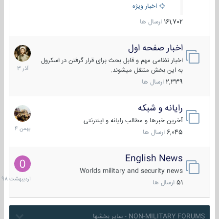
اخبار ویژه
161,702
ارسال ها
اخبار صفحه اول
7
آذر
اخبار نظامی مهم و قابل بحث برای قرار گرفتن در اسکرول
1403
به این بخش منتقل میشوند.
2,339
ارسال ها
رایانه و شبکه
30
بهمن
آخرین خبرها و مطالب رایانه و اینترنتی
1404
6,045
ارسال ها
English News
10
اردیبهش
Worlds military and security news
1398
51
ارسال ها
NON-MILITARY FORUMS - سایر بخشها