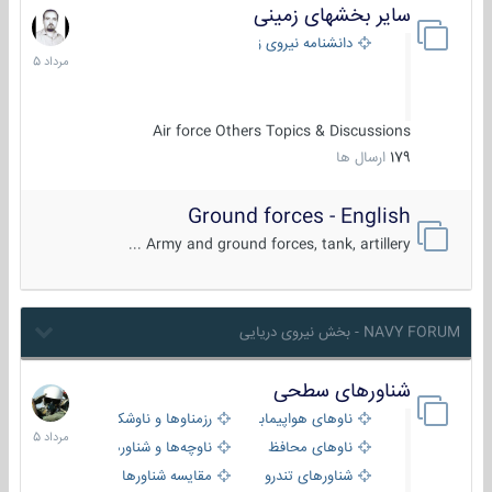
سایر بخشهای زمینی
9
مرداد
دانشنامه نیروی زمینی
1405
Air force Others Topics & Discussions
179
ارسال ها
Ground forces - English
Army and ground forces, tank, artillery ...
NAVY FORUM - بخش نیروی دریایی
شناورهای سطحی
2
مرداد
ناوهای هواپیمابر و بالگرد بر
رزمناوها و ناوشکن‌ها
1405
ناوهای محافظ
ناوچه‌ها و شناورهای گشتی
شناورهای تندرو
مقایسه شناورها