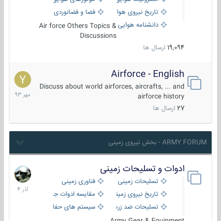
تاریخ نیروی هوایی
فضا و فضانوردی
دانشنامه هوایی
Air force Others Topics &
Discussions
19,094
ارسال ها
Airforce - English
15
مهر
Discuss about world airforces, aircrafts, ... and
1393
airforce history
27
ارسال ها
ARMY FORUM - بخش نیروی زمینی
ادوات و تسلیحات زمینی
21
آذر
تسلیحات زمینی
فناوری زمینی
1404
تاریخ نیروی زمینی
مقایسه ادوات جنگی
تسلیحات ضد زره
سیستم های حفاظت فعال
Army Gear & Equipment