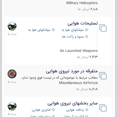
Military Helicopters
2,108
ارسال ها
تسلیحات هوایی
30
خرداد
موشکهای هوا به هوا
موشکهای هوا به سطح
1405
بمبها و راکت های هوایی
Air Launched Weapons
2,413
ارسال ها
متفرقه در مورد نیروی هوایی
7
مرداد
مطالب مرتبط با موضوعاتی که در لیست فوق وجود ندارد.
1405
Miscellaneous Airforcce
10,208
ارسال ها
سایر بخشهای نیروی هوایی
2
مرداد
پدافند هوایی
فناوری هوایی
1405
الکترونیک هوایی
موتورهای هوایی