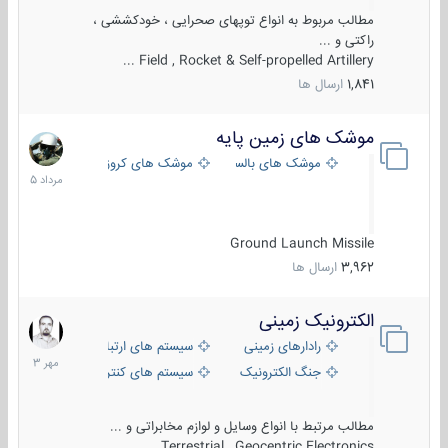
مطالب مربوط به انواع توپهای صحرایی ، خودکششی ،
راکتی و ...
Field , Rocket & Self-propelled Artillery ...
1,841
ارسال ها
موشک های زمین پایه
2
مرداد
موشک های بالستیک
موشک های کروز
1405
Ground Launch Missile
3,962
ارسال ها
الکترونیک زمینی
1
مهر
رادارهای زمینی
سیستم های ارتباطی و جمع آوری اطلاع
1403
جنگ الکترونیک
سیستم های کنترل آتش و تجهیزات الکتر
مطالب مرتبط با انواع وسایل و لوازم مخابراتی و ...
Terrestrial , Geocentric Electronics