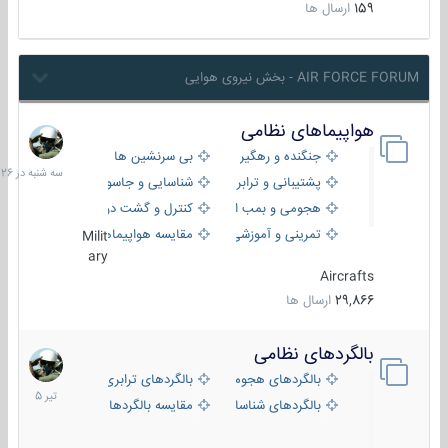
159
ارسال ها
AIR FORCE FORUM - بخش نیروی هوایی
هواپیماهای نظامی
سه
شنبه
جنگنده و رهگیر
بی سرنشین ها
در
پشتیبانی و ترابری
شناسایی و جاسوسی
18:26
هجومی و بمب افکن
کنترل و گشت دریایی
تمرینی و آموزشی
مقایسه هواپیماها
Milit
ary
Aircrafts
29,866
ارسال ها
بالگردهای نظامی
22
تیر
بالگردهای هجومی
بالگردهای ترابری
1405
بالگردهای شناسایی
مقایسه بالگردها