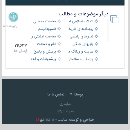
دیگر موضوعات و مطالب
8
اردیبهش
انقلاب اسلامی ایران
مباحث مذهبی
1405
رویدادهای تاریخی و مذهبی
ناسیونالیسم
نیروهای پلیسی
مباحث امنیتی و اطلاعاتی
بازیهای جنگی
علم و صنعت
24,637
ارسال ها
سایت و وبلاگ ها
پرسش و پاسخ
پزشکی و سلامتی
پیشنهادات و انتقادات
پوسته
تماس با ما
میلیتاری
قدرت از IPS
طراحي و توسعه سايت -
gama.ir
iT