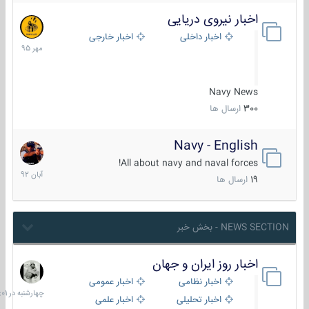
اخبار نیروی دریایی
27
مهر
اخبار داخلی
اخبار خارجی
1395
Navy News
300
ارسال ها
Navy - English
22
آبان
All about navy and naval forces!
1392
19
ارسال ها
NEWS SECTION - بخش خبر
اخبار روز ایران و جهان
چهارشنبه
در
اخبار نظامی
اخبار عمومی
06:01
اخبار تحلیلی
اخبار علمی