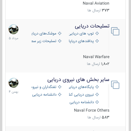
Naval Aviation
373
ارسال ها
تسلیحات دریایی
2
مرداد
توپ های دریایی
موشک‌های دریایی
1405
پدافندهای دریاپایه
تسلیحات زیر سطحی
Naval Warfare
1,802
ارسال ها
سایر بخش های نیروی دریایی
22
بهمن
پایگاه‌های دریایی
تفنگداران و نیروهای ویژه‌ی دریایی
1404
نیروی دریایی کشورهای مختلف
دانشنامه دریایی
دانشنامه دریایی کپی
Naval Force Others
583
ارسال ها