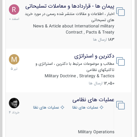
پیمان ها - قراردادها و معاملات تسلیحاتی
7
اسفند
اخبار ، اطلاعات و مقالات منتشر شده رسمی در مورد خرید
1400
های تسیحاتی
News & Article about International military
Contract , Pacts & Treaty
183
ارسال ها
دکترین و استراتژی
27
تیر
مطالب و موضوعات مرتبط با دکترین ، استراتژی و
1405
تاکتیکهای نظامی
Military Doctrine , Strategy & Tactics
12,050
ارسال ها
عملیات های نظامی
5
خرداد
عملیات های نظامی ایران
عملیات های نظامی خارجی
1404
Military Operations