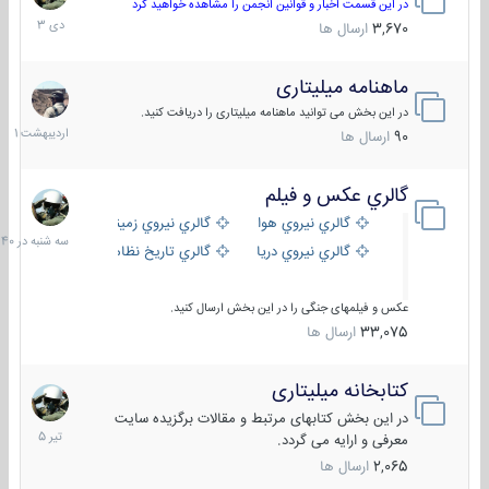
دی
در این قسمت اخبار و قوانین انجمن را مشاهده خواهید کرد
1403
3,670
ارسال ها
ماهنامه میلیتاری
30
اردیبهش
در این بخش می توانید ماهنامه میلیتاری را دریافت کنید.
1401
90
ارسال ها
گالري عكس و فيلم
سه
شنبه
گالري نيروي هوايي
گالري نيروي زميني
در
گالري نيروي دريايي
گالري تاریخ نظامی
15:40
عکس و فیلمهای جنگی را در این بخش ارسال کنید.
33,075
ارسال ها
کتابخانه میلیتاری
16
تیر
در این بخش کتابهای مرتبط و مقالات برگزیده سایت
1405
معرفی و ارایه می گردد.
2,065
ارسال ها