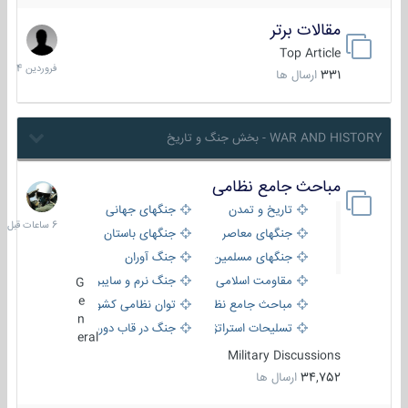
مقالات برتر
29
فروردین
Top Article
1404
331
ارسال ها
WAR AND HISTORY - بخش جنگ و تاریخ
مباحث جامع نظامی
6
ساعات
تاریخ و تمدن
جنگهای جهانی
قبل
جنگهای معاصر
جنگهای باستان
جنگهای مسلمین
جنگ آوران
مقاومت اسلامی
جنگ نرم و سایبری
G
e
مباحث جامع نظامی
توان نظامی کشورها
n
تسلیحات استراتژیک
جنگ در قاب دوربین
eral
Military Discussions
34,752
ارسال ها