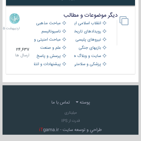
دیگر موضوعات و مطالب
8
اردیبهش
انقلاب اسلامی ایران
مباحث مذهبی
1405
رویدادهای تاریخی و مذهبی
ناسیونالیسم
نیروهای پلیسی
مباحث امنیتی و اطلاعاتی
بازیهای جنگی
علم و صنعت
24,637
ارسال ها
سایت و وبلاگ ها
پرسش و پاسخ
پزشکی و سلامتی
پیشنهادات و انتقادات
پوسته
تماس با ما
میلیتاری
قدرت از IPS
طراحي و توسعه سايت -
gama.ir
iT