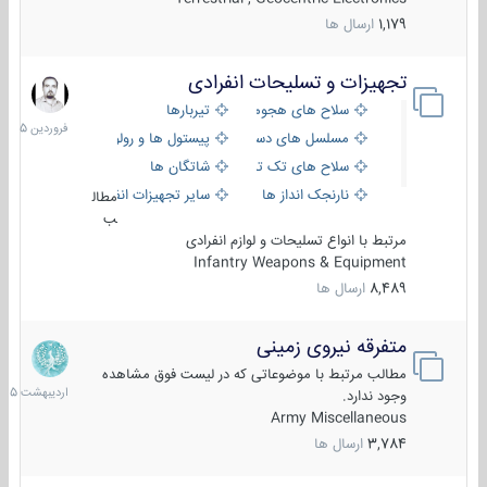
1,179
ارسال ها
تجهیزات و تسلیحات انفرادی
17
فروردین
سلاح های هجومی
تیربارها
1405
مسلسل های دستی
پیستول ها و رولورها
سلاح های تک تیر اندازی
شاتگان ها
نارنجک انداز ها
سایر تجهیزات انفرادی
مطال
ب
مرتبط با انواع تسلیحات و لوازم انفرادی
Infantry Weapons & Equipment
8,489
ارسال ها
متفرقه نیروی زمینی
27
اردیبهش
مطالب مرتبط با موضوعاتی که در لیست فوق مشاهده
1405
وجود ندارد.
Army Miscellaneous
3,784
ارسال ها