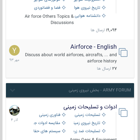
تاریخ نیروی هوایی
فضا و فضانوردی
دانشنامه هوایی
Air force Others Topics &
Discussions
19,094
ارسال ها
Airforce - English
15
مهر
Discuss about world airforces, aircrafts, ... and
1393
airforce history
27
ارسال ها
ARMY FORUM - بخش نیروی زمینی
ادوات و تسلیحات زمینی
21
آذر
تسلیحات زمینی
فناوری زمینی
1404
تاریخ نیروی زمینی
مقایسه ادوات جنگی
تسلیحات ضد زره
سیستم های حفاظت فعال
Army Gear & Equipment