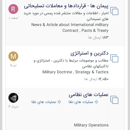
پیمان ها - قراردادها و معاملات تسلیحاتی
7
اسفند
اخبار ، اطلاعات و مقالات منتشر شده رسمی در مورد خرید
1400
های تسیحاتی
News & Article about International military
Contract , Pacts & Treaty
183
ارسال ها
دکترین و استراتژی
27
تیر
مطالب و موضوعات مرتبط با دکترین ، استراتژی و
1405
تاکتیکهای نظامی
Military Doctrine , Strategy & Tactics
12,050
ارسال ها
عملیات های نظامی
5
خرداد
عملیات های نظامی ایران
عملیات های نظامی خارجی
1404
Military Operations