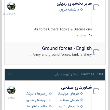
سایر بخشهای زمینی
8
ساعات
دانشنامه نیروی زمینی
قبل
Air force Others Topics & Discussions
180
ارسال ها
Ground forces - English
Army and ground forces, tank, artillery ...
NAVY FORUM - بخش نیروی دریایی
شناورهای سطحی
2
مرداد
ناوهای هواپیمابر و بالگرد بر
رزمناوها و ناوشکن‌ها
1405
ناوهای محافظ
ناوچه‌ها و شناورهای گشتی
شناورهای تندرو
مقایسه شناورها