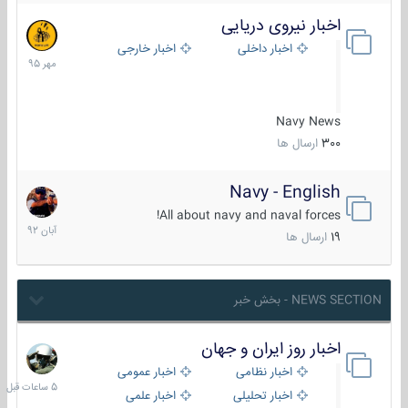
اخبار نیروی دریایی
27
مهر
اخبار داخلی
اخبار خارجی
1395
Navy News
300
ارسال ها
Navy - English
22
آبان
All about navy and naval forces!
1392
19
ارسال ها
NEWS SECTION - بخش خبر
اخبار روز ایران و جهان
5
ساعات
اخبار نظامی
اخبار عمومی
قبل
اخبار تحلیلی
اخبار علمی