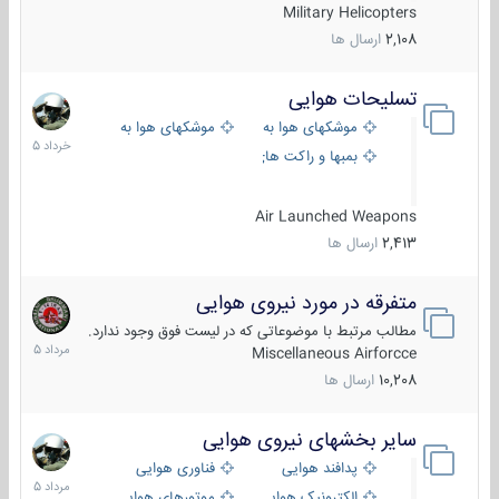
Military Helicopters
2,108
ارسال ها
تسلیحات هوایی
30
خرداد
موشکهای هوا به هوا
موشکهای هوا به سطح
1405
بمبها و راکت های هوایی
Air Launched Weapons
2,413
ارسال ها
متفرقه در مورد نیروی هوایی
7
مرداد
مطالب مرتبط با موضوعاتی که در لیست فوق وجود ندارد.
1405
Miscellaneous Airforcce
10,208
ارسال ها
سایر بخشهای نیروی هوایی
2
مرداد
پدافند هوایی
فناوری هوایی
1405
الکترونیک هوایی
موتورهای هوایی