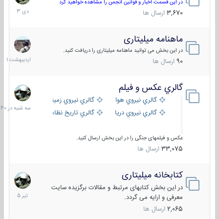
دی
در این قسمت اخبار و قوانین انجمن را مشاهده خواهید کرد
1403
3,670
ارسال ها
ماهنامه میلیتاری
30
اردیبهش
در این بخش می توانید ماهنامه میلیتاری را دریافت کنید.
1401
90
ارسال ها
گالري عكس و فيلم
سه
شنبه
گالري نيروي هوايي
گالري نيروي زميني
در
گالري نيروي دريايي
گالري تاریخ نظامی
15:40
عکس و فیلمهای جنگی را در این بخش ارسال کنید.
33,075
ارسال ها
کتابخانه میلیتاری
16
تیر
در این بخش کتابهای مرتبط و مقالات برگزیده سایت
1405
معرفی و ارایه می گردد.
2,065
ارسال ها