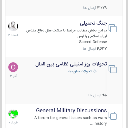
3,279
ارسال ها
جنگ تحمیلی
20
اسفند
در این بخش مطالب مرتبط با هشت سال دفاع مقدس
1403
ایران اسلامی را ارس
Sacred Defense
4,637
ارسال ها
تحولات روز امنیتی نظامی بین الملل
21
آذر
تحولات خاورمیانه
1403
95
ارسال ها
General Military Discussions
10
خرداد
A forum for general issues such as wars
1400
history ...