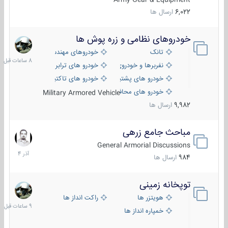
6,022
ارسال ها
خودروهای نظامی و زره پوش ها
8
ساعات
تانک
خودروهای مهندسی
قبل
نفربرها و خودروی های رزمی پیاده نظام
خودرو های ترابری نظامی
خودرو های پشتیبانی آتش ، شناسایی و ضد تانک
خودرو های تاکتیکی نظامی
خودرو های محافظت شده
Military Armored Vehicle
9,982
ارسال ها
مباحث جامع زرهی
7
آذر
General Armorial Discussions
1404
984
ارسال ها
توپخانه زمینی
9
ساعات
هویتزر ها
راکت انداز ها
قبل
خمپاره انداز ها