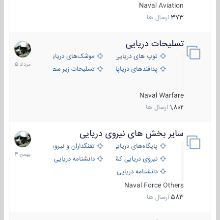
Naval Aviation
373
ارسال ها
تسلیحات دریایی
2
مرداد
توپ های دریایی
موشک‌های دریایی
1405
پدافندهای دریاپایه
تسلیحات زیر سطحی
Naval Warfare
1,802
ارسال ها
سایر بخش های نیروی دریایی
22
بهمن
پایگاه‌های دریایی
تفنگداران و نیروهای ویژه‌ی دریایی
1404
نیروی دریایی کشورهای مختلف
دانشنامه دریایی
دانشنامه دریایی کپی
Naval Force Others
583
ارسال ها