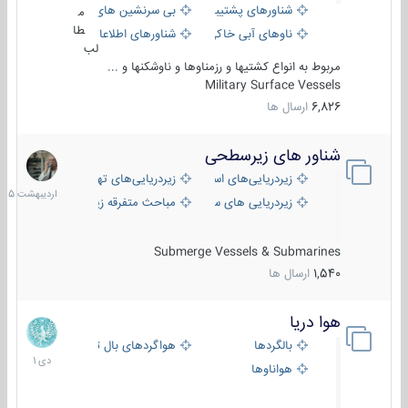
شناورهای پشتیبانی
بی سرنشین های دریایی
م
طا
ناوهای آبی خاکی و نیروبر
شناورهای اطلاعاتی و جاسوسی
لب
مربوط به انواع کشتیها و رزمناوها و ناوشکنها و ...
Military Surface Vessels
6,826
ارسال ها
شناور های زیرسطحی
31
اردیبهش
زیردریایی‌های استراتژیک
زیردریایی‌های تهاجمی
1405
زیردریایی های سبک
مباحث متفرقه زیرسطحی
Submerge Vessels & Submarines
1,540
ارسال ها
هوا دریا
12
دی
بالگردها
هواگردهای بال ثابت
1401
هواناوها