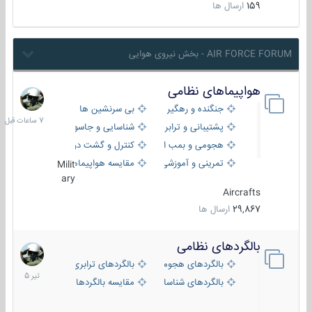
159
ارسال ها
AIR FORCE FORUM - بخش نیروی هوایی
هواپیماهای نظامی
7
ساعات
جنگنده و رهگیر
بی سرنشین ها
قبل
پشتیبانی و ترابری
شناسایی و جاسوسی
هجومی و بمب افکن
کنترل و گشت دریایی
تمرینی و آموزشی
مقایسه هواپیماها
Milit
ary
Aircrafts
29,867
ارسال ها
بالگردهای نظامی
22
تیر
بالگردهای هجومی
بالگردهای ترابری
1405
بالگردهای شناسایی
مقایسه بالگردها