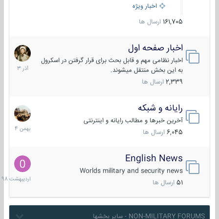
اخبار ویژه
161,705
ارسال ها
اخبار صفحه اول
7
آذر
اخبار نظامی مهم و قابل بحث برای قرار گرفتن در اسکرول
1403
به این بخش منتقل میشوند.
2,339
ارسال ها
رایانه و شبکه
30
بهمن
آخرین خبرها و مطالب رایانه و اینترنتی
1404
6,045
ارسال ها
English News
10
اردیبهش
Worlds military and security news
1398
51
ارسال ها
NON-MILITARY FORUMS - سایر بخشها