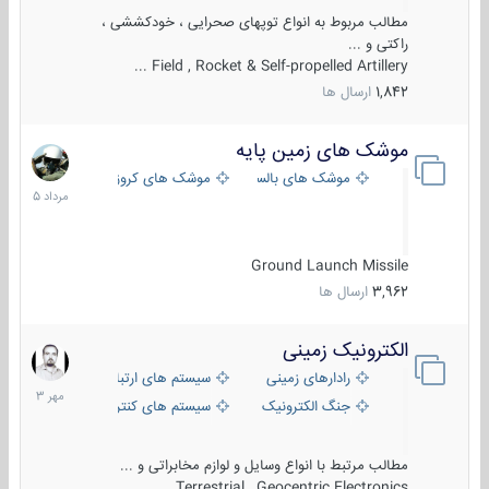
مطالب مربوط به انواع توپهای صحرایی ، خودکششی ،
راکتی و ...
Field , Rocket & Self-propelled Artillery ...
1,842
ارسال ها
موشک های زمین پایه
2
مرداد
موشک های بالستیک
موشک های کروز
1405
Ground Launch Missile
3,962
ارسال ها
الکترونیک زمینی
1
مهر
رادارهای زمینی
سیستم های ارتباطی و جمع آوری اطلاع
1403
جنگ الکترونیک
سیستم های کنترل آتش و تجهیزات الکتر
مطالب مرتبط با انواع وسایل و لوازم مخابراتی و ...
Terrestrial , Geocentric Electronics