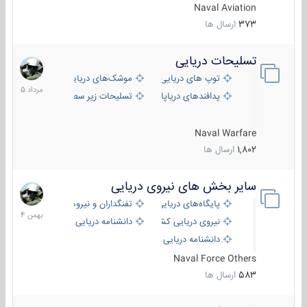
Naval Aviation
373
ارسال ها
تسلیحات دریایی
2
مرداد
توپ های دریایی
موشک‌های دریایی
1405
پدافندهای دریاپایه
تسلیحات زیر سطحی
Naval Warfare
1,802
ارسال ها
سایر بخش های نیروی دریایی
22
بهمن
پایگاه‌های دریایی
تفنگداران و نیروهای ویژه‌ی دریایی
1404
نیروی دریایی کشورهای مختلف
دانشنامه دریایی
دانشنامه دریایی کپی
Naval Force Others
583
ارسال ها