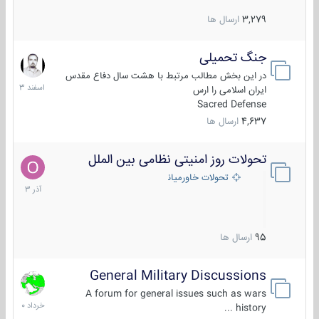
3,279
ارسال ها
جنگ تحمیلی
20
اسفند
در این بخش مطالب مرتبط با هشت سال دفاع مقدس
1403
ایران اسلامی را ارس
Sacred Defense
4,637
ارسال ها
تحولات روز امنیتی نظامی بین الملل
21
آذر
تحولات خاورمیانه
1403
95
ارسال ها
General Military Discussions
10
خرداد
A forum for general issues such as wars
1400
history ...