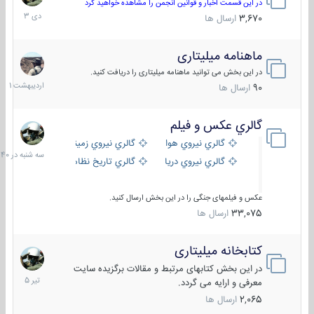
دی
در این قسمت اخبار و قوانین انجمن را مشاهده خواهید کرد
1403
3,670
ارسال ها
ماهنامه میلیتاری
30
اردیبهش
در این بخش می توانید ماهنامه میلیتاری را دریافت کنید.
1401
90
ارسال ها
گالري عكس و فيلم
سه
شنبه
گالري نيروي هوايي
گالري نيروي زميني
در
گالري نيروي دريايي
گالري تاریخ نظامی
15:40
عکس و فیلمهای جنگی را در این بخش ارسال کنید.
33,075
ارسال ها
کتابخانه میلیتاری
16
تیر
در این بخش کتابهای مرتبط و مقالات برگزیده سایت
1405
معرفی و ارایه می گردد.
2,065
ارسال ها