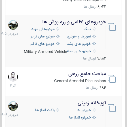
6,022
ارسال ها
خودروهای نظامی و زره پوش ها
دیروز
در
تانک
خودروهای مهندسی
09:51
نفربرها و خودروی های رزمی پیاده نظام
خودرو های ترابری نظامی
خودرو های پشتیبانی آتش ، شناسایی و ضد تانک
خودرو های تاکتیکی نظامی
خودرو های محافظت شده
Military Armored Vehicle
9,982
ارسال ها
مباحث جامع زرهی
7
آذر
General Armorial Discussions
1404
984
ارسال ها
توپخانه زمینی
دیروز
در
هویتزر ها
راکت انداز ها
09:09
خمپاره انداز ها