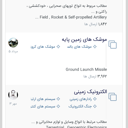
مطالب مربوط به انواع توپهای صحرایی ، خودکششی ،
راکتی و ...
Field , Rocket & Self-propelled Artillery ...
1,842
ارسال ها
موشک های زمین پایه
2
مرداد
موشک های بالستیک
موشک های کروز
1405
Ground Launch Missile
3,962
ارسال ها
الکترونیک زمینی
1
مهر
رادارهای زمینی
سیستم های ارتباطی و جمع آوری اطلاع
1403
جنگ الکترونیک
سیستم های کنترل آتش و تجهیزات الکتر
مطالب مرتبط با انواع وسایل و لوازم مخابراتی و ...
Terrestrial , Geocentric Electronics