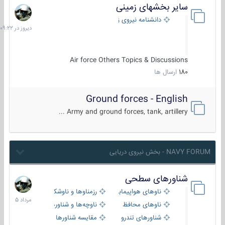
سایر بخشهای زمینی
دیروز
در
دانشنامه نیروی زمینی
09:22
Air force Others Topics & Discussions
180
ارسال ها
Ground forces - English
Army and ground forces, tank, artillery ...
NAVY FORUM - بخش نیروی دریایی
شناورهای سطحی
2
مرداد
ناوهای هواپیمابر و بالگرد بر
رزمناوها و ناوشکن‌ها
1405
ناوهای محافظ
ناوچه‌ها و شناورهای گشتی
شناورهای تندرو
مقایسه شناورها