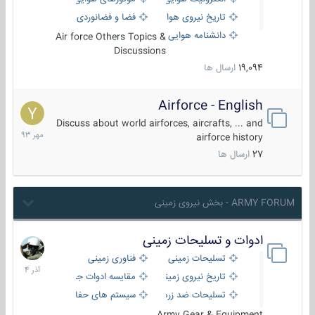
تاریخ نیروی هوایی
فضا و فضانوردی
دانشنامه هوایی
Air force Others Topics &
Discussions
19,094
ارسال ها
Airforce - English
15
مهر
Discuss about world airforces, aircrafts, ... and
1393
airforce history
27
ارسال ها
ARMY FORUM - بخش نیروی زمینی
ادوات و تسلیحات زمینی
21
آذر
تسلیحات زمینی
فناوری زمینی
1404
تاریخ نیروی زمینی
مقایسه ادوات جنگی
تسلیحات ضد زره
سیستم های حفاظت فعال
Army Gear & Equipment