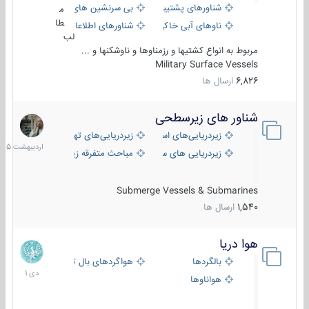
شناورهای پشتیبانی
بی سرنشین های دریایی
م
طا
ناوهای آبی خاکی و نیروبر
شناورهای اطلاعاتی و جاسوسی
لب
مربوط به انواع کشتیها و رزمناوها و ناوشکنها و ...
Military Surface Vessels
6,826
ارسال ها
شناور های زیرسطحی
31
اردیبهش
زیردریایی‌های استراتژیک
زیردریایی‌های تهاجمی
1405
زیردریایی های سبک
مباحث متفرقه زیرسطحی
Submerge Vessels & Submarines
1,540
ارسال ها
هوا دریا
12
دی
بالگردها
هواگردهای بال ثابت
1401
هواناوها