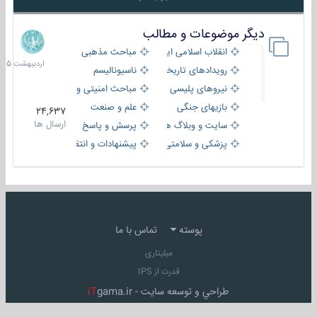
دیگر موضوعات و مطالب
8
اردیبهش
انقلاب اسلامی ایران
مباحث مذهبی
1405
رویدادهای تاریخی و مذهبی
ناسیونالیسم
نیروهای پلیسی
مباحث امنیتی و اطلاعاتی
بازیهای جنگی
علم و صنعت
24,637
ارسال ها
سایت و وبلاگ ها
پرسش و پاسخ
پزشکی و سلامتی
پیشنهادات و انتقادات
پوسته
تماس با ما
میلیتاری
قدرت از IPS
طراحي و توسعه سايت -
gama.ir
iT