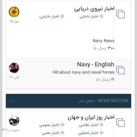
اخبار نیروی دریایی
27
مهر
اخبار داخلی
اخبار خارجی
1395
Navy News
300
ارسال ها
Navy - English
22
آبان
All about navy and naval forces!
1392
19
ارسال ها
NEWS SECTION - بخش خبر
اخبار روز ایران و جهان
دیروز
در
اخبار نظامی
اخبار عمومی
13:11
اخبار تحلیلی
اخبار علمی