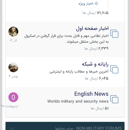
اخبار ویژه
161,705
ارسال ها
اخبار صفحه اول
7
آذر
اخبار نظامی مهم و قابل بحث برای قرار گرفتن در اسکرول
1403
به این بخش منتقل میشوند.
2,339
ارسال ها
رایانه و شبکه
30
بهمن
آخرین خبرها و مطالب رایانه و اینترنتی
1404
6,045
ارسال ها
English News
10
اردیبهش
Worlds military and security news
1398
51
ارسال ها
NON-MILITARY FORUMS - سایر بخشها