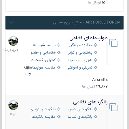
159
ارسال ها
AIR FORCE FORUM - بخش نیروی هوایی
هواپیماهای نظامی
دیروز
در
جنگنده و رهگیر
بی سرنشین ها
10:51
پشتیبانی و ترابری
شناسایی و جاسوسی
هجومی و بمب افکن
کنترل و گشت دریایی
تمرینی و آموزشی
مقایسه هواپیماها
Milit
ary
Aircrafts
29,867
ارسال ها
بالگردهای نظامی
22
تیر
بالگردهای هجومی
بالگردهای ترابری
1405
بالگردهای شناسایی
مقایسه بالگردها