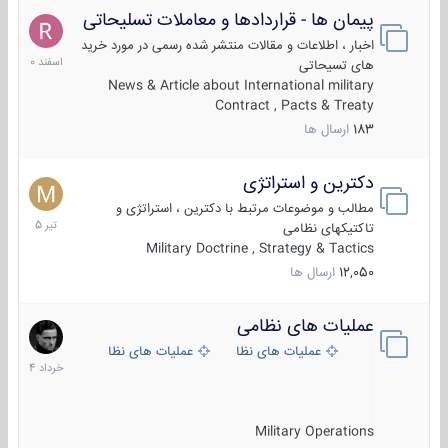
پیمان ها - قراردادها و معاملات تسلیحاتی
7
اسفند
اخبار ، اطلاعات و مقالات منتشر شده رسمی در مورد خرید
1400
های تسیحاتی
News & Article about International military
Contract , Pacts & Treaty
183
ارسال ها
دکترین و استراتژی
27
تیر
مطالب و موضوعات مرتبط با دکترین ، استراتژی و
1405
تاکتیکهای نظامی
Military Doctrine , Strategy & Tactics
12,050
ارسال ها
عملیات های نظامی
5
خرداد
عملیات های نظامی ایران
عملیات های نظامی خارجی
1404
Military Operations