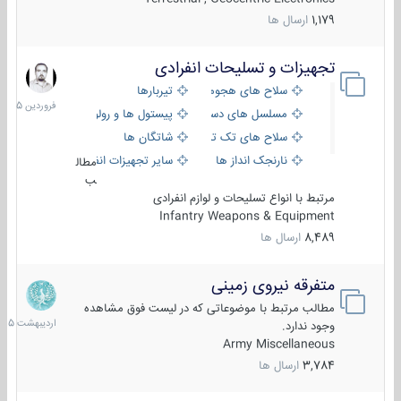
1,179
ارسال ها
تجهیزات و تسلیحات انفرادی
17
فروردین
سلاح های هجومی
تیربارها
1405
مسلسل های دستی
پیستول ها و رولورها
سلاح های تک تیر اندازی
شاتگان ها
نارنجک انداز ها
سایر تجهیزات انفرادی
مطال
ب
مرتبط با انواع تسلیحات و لوازم انفرادی
Infantry Weapons & Equipment
8,489
ارسال ها
متفرقه نیروی زمینی
27
اردیبهش
مطالب مرتبط با موضوعاتی که در لیست فوق مشاهده
1405
وجود ندارد.
Army Miscellaneous
3,784
ارسال ها