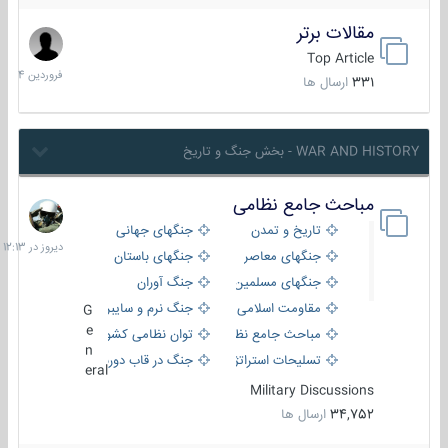
مقالات برتر
29
فروردین
Top Article
1404
331
ارسال ها
WAR AND HISTORY - بخش جنگ و تاریخ
مباحث جامع نظامی
دیروز
در
تاریخ و تمدن
جنگهای جهانی
12:13
جنگهای معاصر
جنگهای باستان
جنگهای مسلمین
جنگ آوران
مقاومت اسلامی
جنگ نرم و سایبری
G
e
مباحث جامع نظامی
توان نظامی کشورها
n
تسلیحات استراتژیک
جنگ در قاب دوربین
eral
Military Discussions
34,752
ارسال ها