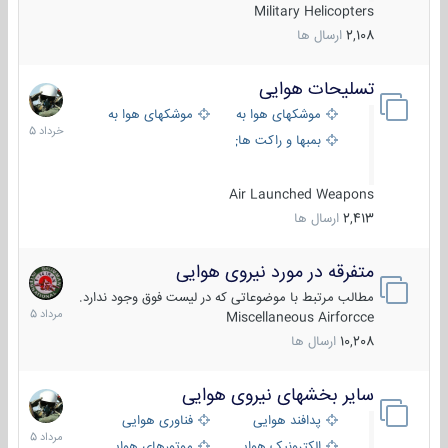
Military Helicopters
2,108
ارسال ها
تسلیحات هوایی
30
خرداد
موشکهای هوا به هوا
موشکهای هوا به سطح
1405
بمبها و راکت های هوایی
Air Launched Weapons
2,413
ارسال ها
متفرقه در مورد نیروی هوایی
7
مرداد
مطالب مرتبط با موضوعاتی که در لیست فوق وجود ندارد.
1405
Miscellaneous Airforcce
10,208
ارسال ها
سایر بخشهای نیروی هوایی
2
مرداد
پدافند هوایی
فناوری هوایی
1405
الکترونیک هوایی
موتورهای هوایی