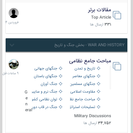
مقالات برتر
29
فروردین
Top Article
1404
331
ارسال ها
WAR AND HISTORY - بخش جنگ و تاریخ
مباحث جامع نظامی
9
ساعات
تاریخ و تمدن
جنگهای جهانی
قبل
جنگهای معاصر
جنگهای باستان
جنگهای مسلمین
جنگ آوران
مقاومت اسلامی
جنگ نرم و سایبری
G
e
مباحث جامع نظامی
توان نظامی کشورها
n
تسلیحات استراتژیک
جنگ در قاب دوربین
eral
Military Discussions
34,752
ارسال ها