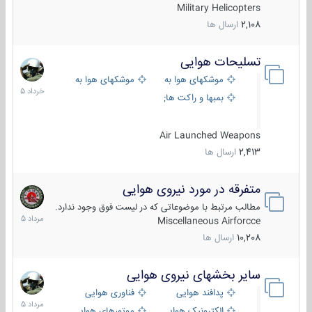
Military Helicopters
2,108
ارسال ها
تسلیحات هوایی
30
خرداد
موشکهای هوا به هوا
موشکهای هوا به سطح
1405
بمبها و راکت های هوایی
Air Launched Weapons
2,413
ارسال ها
متفرقه در مورد نیروی هوایی
7
مرداد
مطالب مرتبط با موضوعاتی که در لیست فوق وجود ندارد.
1405
Miscellaneous Airforcce
10,208
ارسال ها
سایر بخشهای نیروی هوایی
2
مرداد
پدافند هوایی
فناوری هوایی
1405
الکترونیک هوایی
موتورهای هوایی