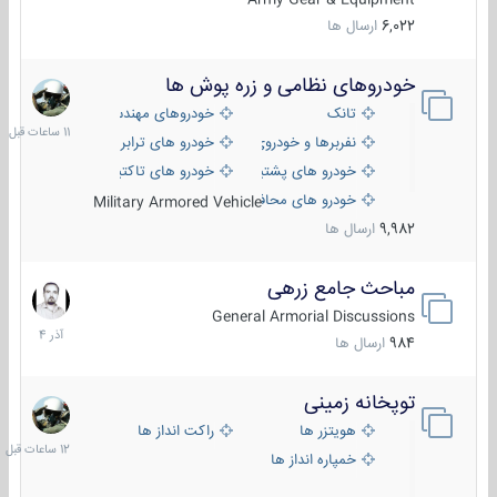
6,022
ارسال ها
خودروهای نظامی و زره پوش ها
11
ساعات
تانک
خودروهای مهندسی
قبل
نفربرها و خودروی های رزمی پیاده نظام
خودرو های ترابری نظامی
خودرو های پشتیبانی آتش ، شناسایی و ضد تانک
خودرو های تاکتیکی نظامی
خودرو های محافظت شده
Military Armored Vehicle
9,982
ارسال ها
مباحث جامع زرهی
7
آذر
General Armorial Discussions
1404
984
ارسال ها
توپخانه زمینی
12
ساعات
هویتزر ها
راکت انداز ها
قبل
خمپاره انداز ها