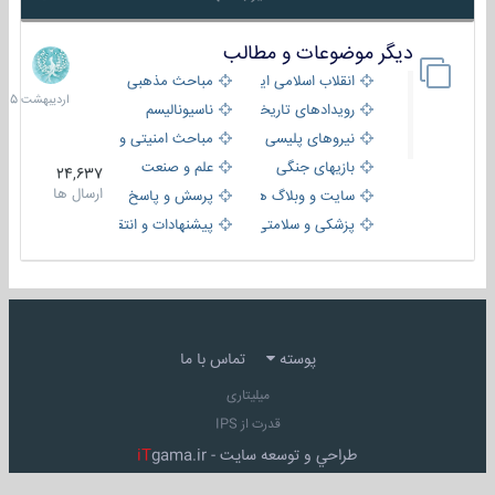
دیگر موضوعات و مطالب
8
اردیبهش
انقلاب اسلامی ایران
مباحث مذهبی
1405
رویدادهای تاریخی و مذهبی
ناسیونالیسم
نیروهای پلیسی
مباحث امنیتی و اطلاعاتی
بازیهای جنگی
علم و صنعت
24,637
ارسال ها
سایت و وبلاگ ها
پرسش و پاسخ
پزشکی و سلامتی
پیشنهادات و انتقادات
پوسته
تماس با ما
میلیتاری
قدرت از IPS
طراحي و توسعه سايت -
gama.ir
iT