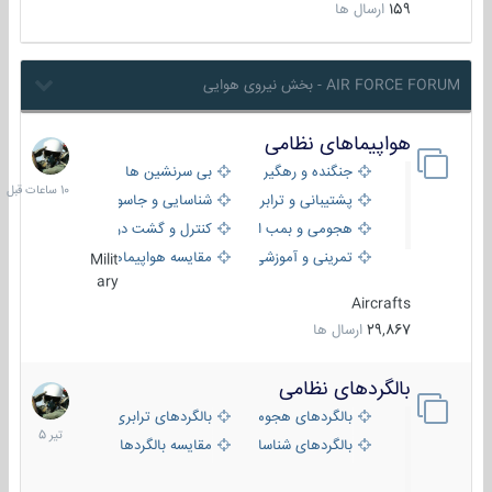
159
ارسال ها
AIR FORCE FORUM - بخش نیروی هوایی
هواپیماهای نظامی
10
ساعات
جنگنده و رهگیر
بی سرنشین ها
قبل
پشتیبانی و ترابری
شناسایی و جاسوسی
هجومی و بمب افکن
کنترل و گشت دریایی
تمرینی و آموزشی
مقایسه هواپیماها
Milit
ary
Aircrafts
29,867
ارسال ها
بالگردهای نظامی
22
تیر
بالگردهای هجومی
بالگردهای ترابری
1405
بالگردهای شناسایی
مقایسه بالگردها