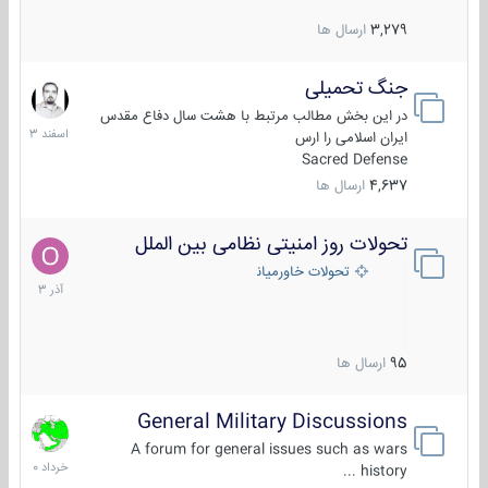
3,279
ارسال ها
جنگ تحمیلی
20
اسفند
در این بخش مطالب مرتبط با هشت سال دفاع مقدس
1403
ایران اسلامی را ارس
Sacred Defense
4,637
ارسال ها
تحولات روز امنیتی نظامی بین الملل
21
آذر
تحولات خاورمیانه
1403
95
ارسال ها
General Military Discussions
10
خرداد
A forum for general issues such as wars
1400
history ...