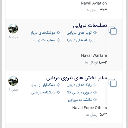
Naval Aviation
373
ارسال ها
تسلیحات دریایی
2
مرداد
توپ های دریایی
موشک‌های دریایی
1405
پدافندهای دریاپایه
تسلیحات زیر سطحی
Naval Warfare
1,802
ارسال ها
سایر بخش های نیروی دریایی
22
بهمن
پایگاه‌های دریایی
تفنگداران و نیروهای ویژه‌ی دریایی
1404
نیروی دریایی کشورهای مختلف
دانشنامه دریایی
دانشنامه دریایی کپی
Naval Force Others
583
ارسال ها