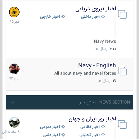
اخبار نیروی دریایی
27
مهر
اخبار داخلی
اخبار خارجی
1395
Navy News
300
ارسال ها
Navy - English
22
آبان
All about navy and naval forces!
1392
19
ارسال ها
NEWS SECTION - بخش خبر
اخبار روز ایران و جهان
8
ساعات
اخبار نظامی
اخبار عمومی
قبل
اخبار تحلیلی
اخبار علمی