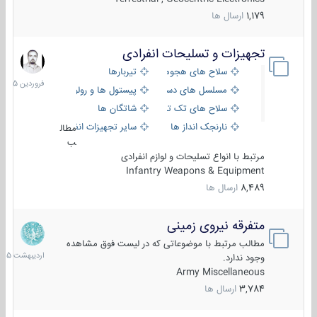
1,179
ارسال ها
تجهیزات و تسلیحات انفرادی
17
فروردین
سلاح های هجومی
تیربارها
1405
مسلسل های دستی
پیستول ها و رولورها
سلاح های تک تیر اندازی
شاتگان ها
نارنجک انداز ها
سایر تجهیزات انفرادی
مطال
ب
مرتبط با انواع تسلیحات و لوازم انفرادی
Infantry Weapons & Equipment
8,489
ارسال ها
متفرقه نیروی زمینی
27
اردیبهش
مطالب مرتبط با موضوعاتی که در لیست فوق مشاهده
1405
وجود ندارد.
Army Miscellaneous
3,784
ارسال ها