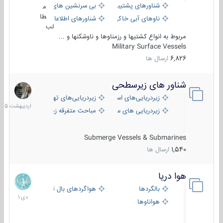
شناورهای پشتیبانی
بی سرنشین های دریایی
م
طا
ناوهای آبی خاکی و نیروبر
شناورهای اطلاعاتی و جاسوسی
لب
مربوط به انواع کشتیها و رزمناوها و ناوشکنها و ...
Military Surface Vessels
6,826
ارسال ها
شناور های زیرسطحی
31
اردیبهش
زیردریایی‌های استراتژیک
زیردریایی‌های تهاجمی
1405
زیردریایی های سبک
مباحث متفرقه زیرسطحی
Submerge Vessels & Submarines
1,540
ارسال ها
هوا دریا
12
دی
بالگردها
هواگردهای بال ثابت
1401
هواناوها