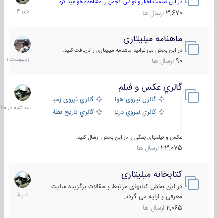
دی
در این قسمت اخبار و قوانین انجمن را مشاهده خواهید کرد
1403
3,670
ارسال ها
ماهنامه میلیتاری
30
اردیبهش
در این بخش می توانید ماهنامه میلیتاری را دریافت کنید.
1401
90
ارسال ها
گالري عكس و فيلم
سه
شنبه
گالري نيروي هوايي
گالري نيروي زميني
در
گالري نيروي دريايي
گالري تاریخ نظامی
15:40
عکس و فیلمهای جنگی را در این بخش ارسال کنید.
33,075
ارسال ها
کتابخانه میلیتاری
16
تیر
در این بخش کتابهای مرتبط و مقالات برگزیده سایت
1405
معرفی و ارایه می گردد.
2,065
ارسال ها