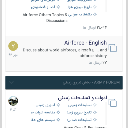
تاریخ نیروی هوایی
فضا و فضانوردی
دانشنامه هوایی
Air force Others Topics &
Discussions
19,094
ارسال ها
Airforce - English
15
مهر
Discuss about world airforces, aircrafts, ... and
1393
airforce history
27
ارسال ها
ARMY FORUM - بخش نیروی زمینی
ادوات و تسلیحات زمینی
21
آذر
تسلیحات زمینی
فناوری زمینی
1404
تاریخ نیروی زمینی
مقایسه ادوات جنگی
تسلیحات ضد زره
سیستم های حفاظت فعال
Army Gear & Equipment