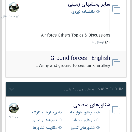
سایر بخشهای زمینی
12
ساعات
دانشنامه نیروی زمینی
قبل
Air force Others Topics & Discussions
180
ارسال ها
Ground forces - English
Army and ground forces, tank, artillery ...
NAVY FORUM - بخش نیروی دریایی
شناورهای سطحی
2
مرداد
ناوهای هواپیمابر و بالگرد بر
رزمناوها و ناوشکن‌ها
1405
ناوهای محافظ
ناوچه‌ها و شناورهای گشتی
شناورهای تندرو
مقایسه شناورها