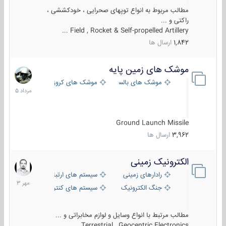
مطالب مربوط به انواع توپهای صحرایی ، خودکششی ،
راکتی و ...
Field , Rocket & Self-propelled Artillery ...
1,842
ارسال ها
موشک های زمین پایه
2
مرداد
موشک های بالستیک
موشک های کروز
1405
Ground Launch Missile
3,962
ارسال ها
الکترونیک زمینی
1
مهر
رادارهای زمینی
سیستم های ارتباطی و جمع آوری اطلاع
1403
جنگ الکترونیک
سیستم های کنترل آتش و تجهیزات الکتر
مطالب مرتبط با انواع وسایل و لوازم مخابراتی و ...
Terrestrial , Geocentric Electronics