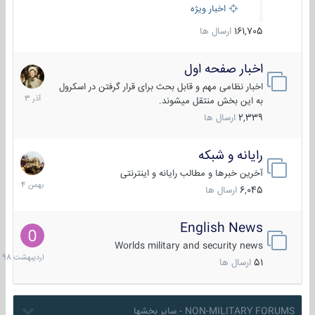
اخبار ویژه
161,705
ارسال ها
اخبار صفحه اول
7
آذر
اخبار نظامی مهم و قابل بحث برای قرار گرفتن در اسکرول
1403
به این بخش منتقل میشوند.
2,339
ارسال ها
رایانه و شبکه
30
بهمن
آخرین خبرها و مطالب رایانه و اینترنتی
1404
6,045
ارسال ها
English News
10
اردیبهش
Worlds military and security news
1398
51
ارسال ها
NON-MILITARY FORUMS - سایر بخشها