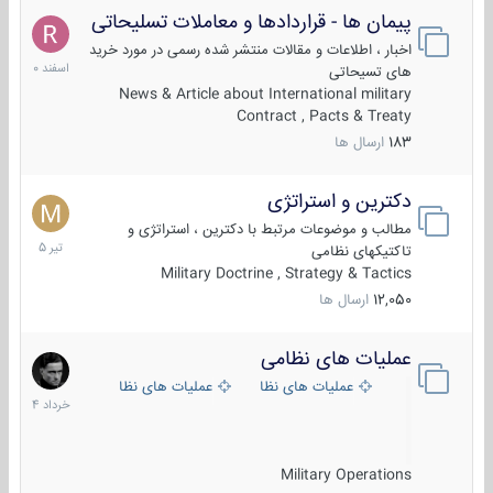
پیمان ها - قراردادها و معاملات تسلیحاتی
7
اسفند
اخبار ، اطلاعات و مقالات منتشر شده رسمی در مورد خرید
1400
های تسیحاتی
News & Article about International military
Contract , Pacts & Treaty
183
ارسال ها
دکترین و استراتژی
27
تیر
مطالب و موضوعات مرتبط با دکترین ، استراتژی و
1405
تاکتیکهای نظامی
Military Doctrine , Strategy & Tactics
12,050
ارسال ها
عملیات های نظامی
5
خرداد
عملیات های نظامی ایران
عملیات های نظامی خارجی
1404
Military Operations