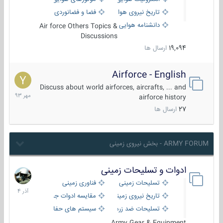
تاریخ نیروی هوایی
فضا و فضانوردی
دانشنامه هوایی
Air force Others Topics &
Discussions
19,094
ارسال ها
Airforce - English
15
مهر
Discuss about world airforces, aircrafts, ... and
1393
airforce history
27
ارسال ها
ARMY FORUM - بخش نیروی زمینی
ادوات و تسلیحات زمینی
21
آذر
تسلیحات زمینی
فناوری زمینی
1404
تاریخ نیروی زمینی
مقایسه ادوات جنگی
تسلیحات ضد زره
سیستم های حفاظت فعال
Army Gear & Equipment