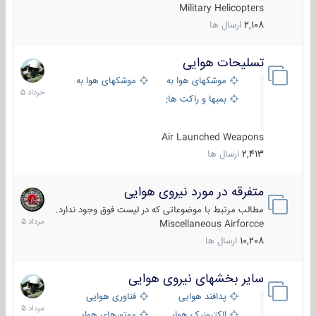
Military Helicopters
2,108
ارسال ها
تسلیحات هوایی
30
خرداد
موشکهای هوا به هوا
موشکهای هوا به سطح
1405
بمبها و راکت های هوایی
Air Launched Weapons
2,413
ارسال ها
متفرقه در مورد نیروی هوایی
7
مرداد
مطالب مرتبط با موضوعاتی که در لیست فوق وجود ندارد.
1405
Miscellaneous Airforcce
10,208
ارسال ها
سایر بخشهای نیروی هوایی
2
مرداد
پدافند هوایی
فناوری هوایی
1405
الکترونیک هوایی
موتورهای هوایی