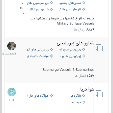
شناورهای پشتیبانی
بی سرنشین های دریایی
م
طا
ناوهای آبی خاکی و نیروبر
شناورهای اطلاعاتی و جاسوسی
لب
مربوط به انواع کشتیها و رزمناوها و ناوشکنها و ...
Military Surface Vessels
6,826
ارسال ها
شناور های زیرسطحی
31
اردیبهش
زیردریایی‌های استراتژیک
زیردریایی‌های تهاجمی
1405
زیردریایی های سبک
مباحث متفرقه زیرسطحی
Submerge Vessels & Submarines
1,540
ارسال ها
هوا دریا
12
دی
بالگردها
هواگردهای بال ثابت
1401
هواناوها