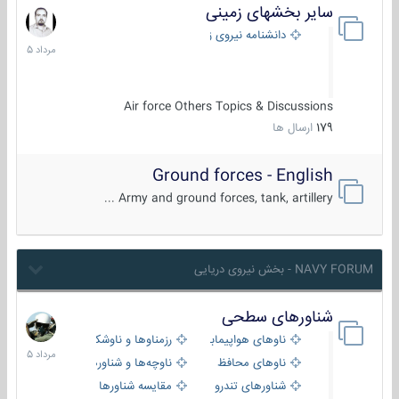
سایر بخشهای زمینی
9
مرداد
دانشنامه نیروی زمینی
1405
Air force Others Topics & Discussions
179
ارسال ها
Ground forces - English
Army and ground forces, tank, artillery ...
NAVY FORUM - بخش نیروی دریایی
شناورهای سطحی
2
مرداد
ناوهای هواپیمابر و بالگرد بر
رزمناوها و ناوشکن‌ها
1405
ناوهای محافظ
ناوچه‌ها و شناورهای گشتی
شناورهای تندرو
مقایسه شناورها