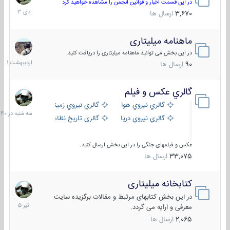
دی
در این قسمت اخبار و قوانین انجمن را مشاهده خواهید کرد
1403
3,670
ارسال ها
ماهنامه میلیتاری
30
اردیبهش
در این بخش می توانید ماهنامه میلیتاری را دریافت کنید.
1401
90
ارسال ها
گالري عكس و فيلم
سه
شنبه
گالري نيروي هوايي
گالري نيروي زميني
در
گالري نيروي دريايي
گالري تاریخ نظامی
15:40
عکس و فیلمهای جنگی را در این بخش ارسال کنید.
33,075
ارسال ها
کتابخانه میلیتاری
16
تیر
در این بخش کتابهای مرتبط و مقالات برگزیده سایت
1405
معرفی و ارایه می گردد.
2,065
ارسال ها