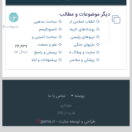
دیگر موضوعات و مطالب
8
اردیبهش
انقلاب اسلامی ایران
مباحث مذهبی
1405
رویدادهای تاریخی و مذهبی
ناسیونالیسم
نیروهای پلیسی
مباحث امنیتی و اطلاعاتی
بازیهای جنگی
علم و صنعت
24,637
ارسال ها
سایت و وبلاگ ها
پرسش و پاسخ
پزشکی و سلامتی
پیشنهادات و انتقادات
پوسته
تماس با ما
میلیتاری
قدرت از IPS
طراحي و توسعه سايت -
gama.ir
iT