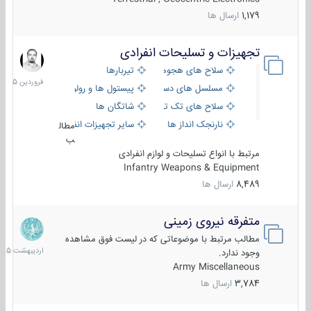
1,179
ارسال ها
تجهیزات و تسلیحات انفرادی
17
فروردین
سلاح های هجومی
تیربارها
1405
مسلسل های دستی
پیستول ها و رولورها
سلاح های تک تیر اندازی
شاتگان ها
نارنجک انداز ها
سایر تجهیزات انفرادی
مطال
ب
مرتبط با انواع تسلیحات و لوازم انفرادی
Infantry Weapons & Equipment
8,489
ارسال ها
متفرقه نیروی زمینی
27
اردیبهش
مطالب مرتبط با موضوعاتی که در لیست فوق مشاهده
1405
وجود ندارد.
Army Miscellaneous
3,784
ارسال ها