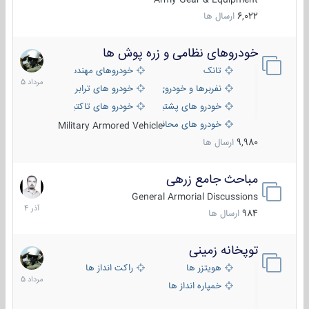
6,022
ارسال ها
خودروهای نظامی و زره پوش ها
2
مرداد
تانک
خودروهای مهندسی
1405
نفربرها و خودروی های رزمی پیاده نظام
خودرو های ترابری نظامی
خودرو های پشتیبانی آتش ، شناسایی و ضد تانک
خودرو های تاکتیکی نظامی
خودرو های محافظت شده
Military Armored Vehicle
9,980
ارسال ها
مباحث جامع زرهی
7
آذر
General Armorial Discussions
1404
984
ارسال ها
توپخانه زمینی
9
مرداد
هویتزر ها
راکت انداز ها
1405
خمپاره انداز ها