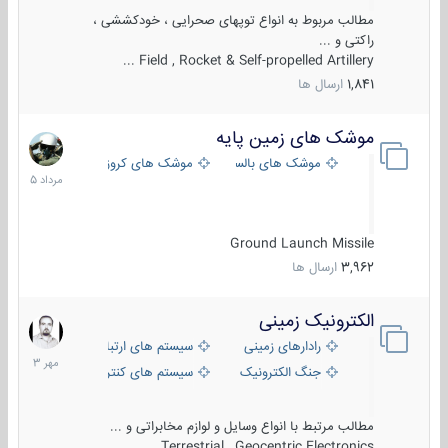
مطالب مربوط به انواع توپهای صحرایی ، خودکششی ،
راکتی و ...
Field , Rocket & Self-propelled Artillery ...
1,841
ارسال ها
موشک های زمین پایه
2
مرداد
موشک های بالستیک
موشک های کروز
1405
Ground Launch Missile
3,962
ارسال ها
الکترونیک زمینی
1
مهر
رادارهای زمینی
سیستم های ارتباطی و جمع آوری اطلاع
1403
جنگ الکترونیک
سیستم های کنترل آتش و تجهیزات الکتر
مطالب مرتبط با انواع وسایل و لوازم مخابراتی و ...
Terrestrial , Geocentric Electronics