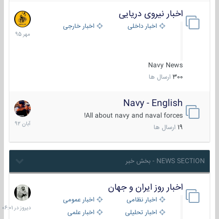
اخبار نیروی دریایی
27
مهر
اخبار داخلی
اخبار خارجی
1395
Navy News
300
ارسال ها
Navy - English
22
آبان
All about navy and naval forces!
1392
19
ارسال ها
NEWS SECTION - بخش خبر
اخبار روز ایران و جهان
دیروز
در
اخبار نظامی
اخبار عمومی
06:01
اخبار تحلیلی
اخبار علمی