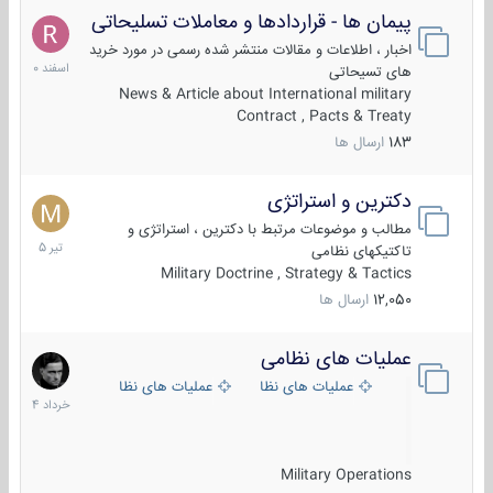
پیمان ها - قراردادها و معاملات تسلیحاتی
7
اسفند
اخبار ، اطلاعات و مقالات منتشر شده رسمی در مورد خرید
1400
های تسیحاتی
News & Article about International military
Contract , Pacts & Treaty
183
ارسال ها
دکترین و استراتژی
27
تیر
مطالب و موضوعات مرتبط با دکترین ، استراتژی و
1405
تاکتیکهای نظامی
Military Doctrine , Strategy & Tactics
12,050
ارسال ها
عملیات های نظامی
5
خرداد
عملیات های نظامی ایران
عملیات های نظامی خارجی
1404
Military Operations