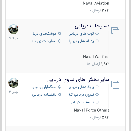
Naval Aviation
373
ارسال ها
تسلیحات دریایی
2
مرداد
توپ های دریایی
موشک‌های دریایی
1405
پدافندهای دریاپایه
تسلیحات زیر سطحی
Naval Warfare
1,802
ارسال ها
سایر بخش های نیروی دریایی
22
بهمن
پایگاه‌های دریایی
تفنگداران و نیروهای ویژه‌ی دریایی
1404
نیروی دریایی کشورهای مختلف
دانشنامه دریایی
دانشنامه دریایی کپی
Naval Force Others
583
ارسال ها