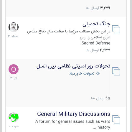
3,279
ارسال ها
جنگ تحمیلی
20
اسفند
در این بخش مطالب مرتبط با هشت سال دفاع مقدس
1403
ایران اسلامی را ارس
Sacred Defense
4,637
ارسال ها
تحولات روز امنیتی نظامی بین الملل
21
آذر
تحولات خاورمیانه
1403
95
ارسال ها
General Military Discussions
10
خرداد
A forum for general issues such as wars
1400
history ...