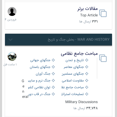
مقالات برتر
29
فروردین
Top Article
1404
331
ارسال ها
WAR AND HISTORY - بخش جنگ و تاریخ
مباحث جامع نظامی
1
ساعت
تاریخ و تمدن
جنگهای جهانی
قبل
جنگهای معاصر
جنگهای باستان
جنگهای مسلمین
جنگ آوران
مقاومت اسلامی
جنگ نرم و سایبری
G
e
مباحث جامع نظامی
توان نظامی کشورها
n
تسلیحات استراتژیک
جنگ در قاب دوربین
eral
Military Discussions
34,748
ارسال ها