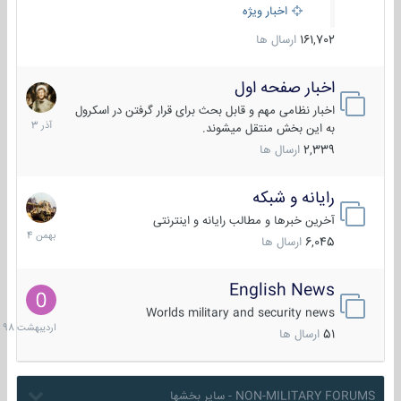
اخبار ویژه
161,702
ارسال ها
اخبار صفحه اول
7
آذر
اخبار نظامی مهم و قابل بحث برای قرار گرفتن در اسکرول
1403
به این بخش منتقل میشوند.
2,339
ارسال ها
رایانه و شبکه
30
بهمن
آخرین خبرها و مطالب رایانه و اینترنتی
1404
6,045
ارسال ها
English News
10
اردیبهش
Worlds military and security news
1398
51
ارسال ها
NON-MILITARY FORUMS - سایر بخشها