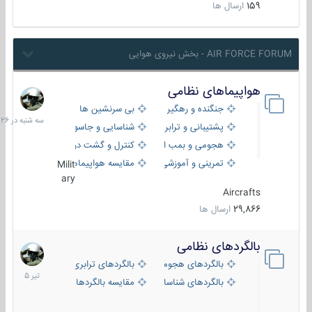
159
ارسال ها
AIR FORCE FORUM - بخش نیروی هوایی
هواپیماهای نظامی
سه
شنبه
جنگنده و رهگیر
بی سرنشین ها
در
پشتیبانی و ترابری
شناسایی و جاسوسی
18:26
هجومی و بمب افکن
کنترل و گشت دریایی
تمرینی و آموزشی
مقایسه هواپیماها
Milit
ary
Aircrafts
29,866
ارسال ها
بالگردهای نظامی
22
تیر
بالگردهای هجومی
بالگردهای ترابری
1405
بالگردهای شناسایی
مقایسه بالگردها