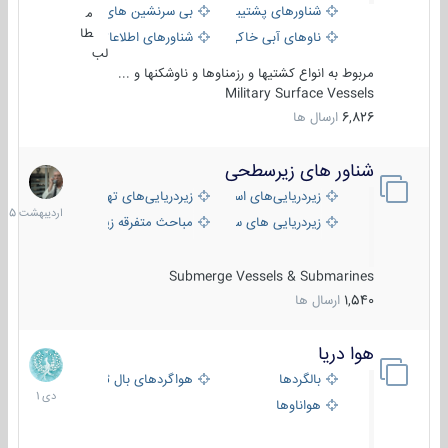
شناورهای پشتیبانی
بی سرنشین های دریایی
م
طا
ناوهای آبی خاکی و نیروبر
شناورهای اطلاعاتی و جاسوسی
لب
مربوط به انواع کشتیها و رزمناوها و ناوشکنها و ...
Military Surface Vessels
6,826
ارسال ها
شناور های زیرسطحی
31
اردیبهش
زیردریایی‌های استراتژیک
زیردریایی‌های تهاجمی
1405
زیردریایی های سبک
مباحث متفرقه زیرسطحی
Submerge Vessels & Submarines
1,540
ارسال ها
هوا دریا
12
دی
بالگردها
هواگردهای بال ثابت
1401
هواناوها