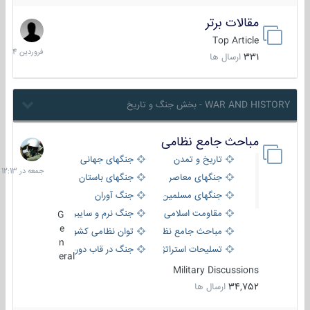
مقالات برتر
29
فروردین
Top Article
1404
331
ارسال ها
WAR AND HISTORY - بخش جنگ و تاریخ
مباحث جامع نظامی
جمعه
در
تاریخ و تمدن
جنگهای جهانی
12:13
جنگهای معاصر
جنگهای باستان
جنگهای مسلمین
جنگ آوران
مقاومت اسلامی
جنگ نرم و سایبری
G
e
مباحث جامع نظامی
توان نظامی کشورها
n
تسلیحات استراتژیک
جنگ در قاب دوربین
eral
Military Discussions
34,752
ارسال ها