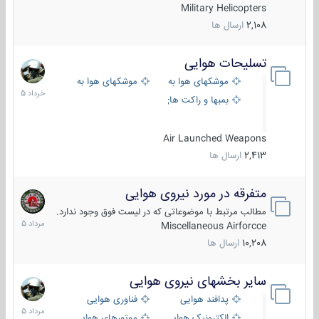
Military Helicopters
2,108
ارسال ها
تسلیحات هوایی
30
خرداد
موشکهای هوا به هوا
موشکهای هوا به سطح
1405
بمبها و راکت های هوایی
Air Launched Weapons
2,413
ارسال ها
متفرقه در مورد نیروی هوایی
7
مرداد
مطالب مرتبط با موضوعاتی که در لیست فوق وجود ندارد.
1405
Miscellaneous Airforcce
10,208
ارسال ها
سایر بخشهای نیروی هوایی
2
مرداد
پدافند هوایی
فناوری هوایی
1405
الکترونیک هوایی
موتورهای هوایی