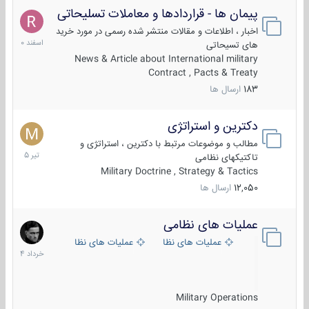
پیمان ها - قراردادها و معاملات تسلیحاتی
7
اسفند
اخبار ، اطلاعات و مقالات منتشر شده رسمی در مورد خرید
1400
های تسیحاتی
News & Article about International military
Contract , Pacts & Treaty
183
ارسال ها
دکترین و استراتژی
27
تیر
مطالب و موضوعات مرتبط با دکترین ، استراتژی و
1405
تاکتیکهای نظامی
Military Doctrine , Strategy & Tactics
12,050
ارسال ها
عملیات های نظامی
5
خرداد
عملیات های نظامی ایران
عملیات های نظامی خارجی
1404
Military Operations