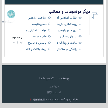
دیگر موضوعات و مطالب
8
اردیبهش
انقلاب اسلامی ایران
مباحث مذهبی
1405
رویدادهای تاریخی و مذهبی
ناسیونالیسم
نیروهای پلیسی
مباحث امنیتی و اطلاعاتی
بازیهای جنگی
علم و صنعت
24,637
ارسال ها
سایت و وبلاگ ها
پرسش و پاسخ
پزشکی و سلامتی
پیشنهادات و انتقادات
پوسته
تماس با ما
میلیتاری
قدرت از IPS
طراحي و توسعه سايت -
gama.ir
iT