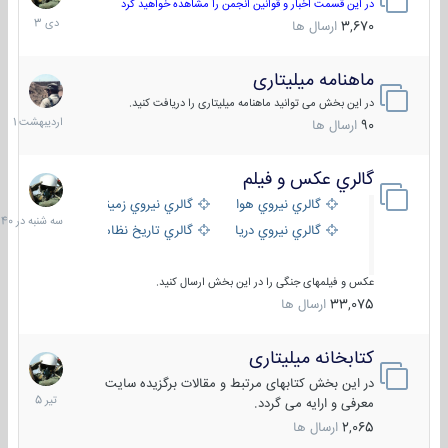
دی
در این قسمت اخبار و قوانین انجمن را مشاهده خواهید کرد
1403
3,670
ارسال ها
ماهنامه میلیتاری
30
اردیبهش
در این بخش می توانید ماهنامه میلیتاری را دریافت کنید.
1401
90
ارسال ها
گالري عكس و فيلم
سه
شنبه
گالري نيروي هوايي
گالري نيروي زميني
در
گالري نيروي دريايي
گالري تاریخ نظامی
15:40
عکس و فیلمهای جنگی را در این بخش ارسال کنید.
33,075
ارسال ها
کتابخانه میلیتاری
16
تیر
در این بخش کتابهای مرتبط و مقالات برگزیده سایت
1405
معرفی و ارایه می گردد.
2,065
ارسال ها