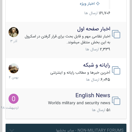
اخبار ویژه
161,706
ارسال ها
اخبار صفحه اول
7
آذر
اخبار نظامی مهم و قابل بحث برای قرار گرفتن در اسکرول
1403
به این بخش منتقل میشوند.
2,339
ارسال ها
رایانه و شبکه
30
بهمن
آخرین خبرها و مطالب رایانه و اینترنتی
1404
6,045
ارسال ها
English News
10
اردیبهش
Worlds military and security news
1398
51
ارسال ها
NON-MILITARY FORUMS - سایر بخشها