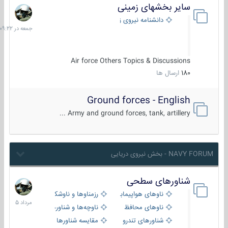
سایر بخشهای زمینی
جمعه
در
دانشنامه نیروی زمینی
09:22
Air force Others Topics & Discussions
180
ارسال ها
Ground forces - English
Army and ground forces, tank, artillery ...
NAVY FORUM - بخش نیروی دریایی
شناورهای سطحی
2
مرداد
ناوهای هواپیمابر و بالگرد بر
رزمناوها و ناوشکن‌ها
1405
ناوهای محافظ
ناوچه‌ها و شناورهای گشتی
شناورهای تندرو
مقایسه شناورها