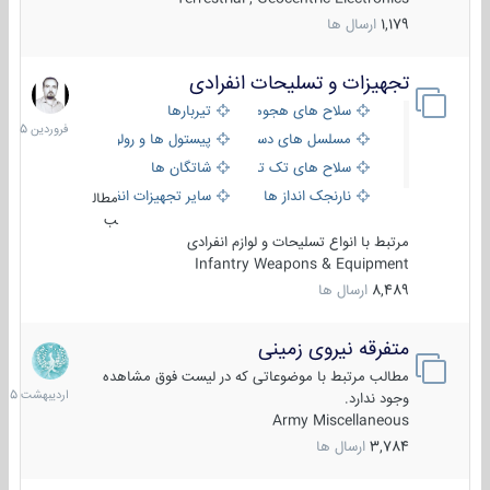
1,179
ارسال ها
تجهیزات و تسلیحات انفرادی
17
فروردین
سلاح های هجومی
تیربارها
1405
مسلسل های دستی
پیستول ها و رولورها
سلاح های تک تیر اندازی
شاتگان ها
نارنجک انداز ها
سایر تجهیزات انفرادی
مطال
ب
مرتبط با انواع تسلیحات و لوازم انفرادی
Infantry Weapons & Equipment
8,489
ارسال ها
متفرقه نیروی زمینی
27
اردیبهش
مطالب مرتبط با موضوعاتی که در لیست فوق مشاهده
1405
وجود ندارد.
Army Miscellaneous
3,784
ارسال ها