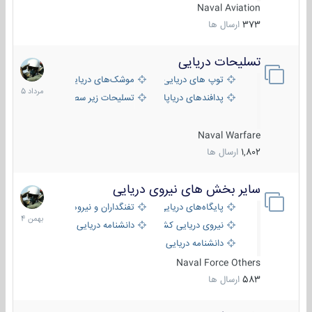
Naval Aviation
373
ارسال ها
تسلیحات دریایی
2
مرداد
توپ های دریایی
موشک‌های دریایی
1405
پدافندهای دریاپایه
تسلیحات زیر سطحی
Naval Warfare
1,802
ارسال ها
سایر بخش های نیروی دریایی
22
بهمن
پایگاه‌های دریایی
تفنگداران و نیروهای ویژه‌ی دریایی
1404
نیروی دریایی کشورهای مختلف
دانشنامه دریایی
دانشنامه دریایی کپی
Naval Force Others
583
ارسال ها