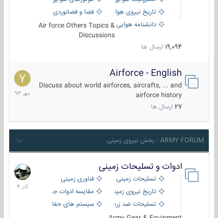
تاریخ نیروی هوایی
فضا و فضانوردی
دانشنامه هوایی
Air force Others Topics &
Discussions
19,094
ارسال ها
Airforce - English
15
مهر
Discuss about world airforces, aircrafts, ... and
1393
airforce history
27
ارسال ها
ARMY FORUM - بخش نیروی زمینی
ادوات و تسلیحات زمینی
21
آذر
تسلیحات زمینی
فناوری زمینی
1404
تاریخ نیروی زمینی
مقایسه ادوات جنگی
تسلیحات ضد زره
سیستم های حفاظت فعال
Army Gear & Equipment