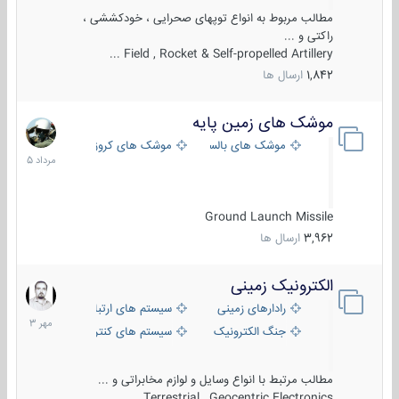
مطالب مربوط به انواع توپهای صحرایی ، خودکششی ،
راکتی و ...
Field , Rocket & Self-propelled Artillery ...
1,842
ارسال ها
موشک های زمین پایه
2
مرداد
موشک های بالستیک
موشک های کروز
1405
Ground Launch Missile
3,962
ارسال ها
الکترونیک زمینی
1
مهر
رادارهای زمینی
سیستم های ارتباطی و جمع آوری اطلاع
1403
جنگ الکترونیک
سیستم های کنترل آتش و تجهیزات الکتر
مطالب مرتبط با انواع وسایل و لوازم مخابراتی و ...
Terrestrial , Geocentric Electronics