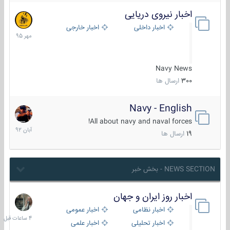
اخبار نیروی دریایی
27
مهر
اخبار داخلی
اخبار خارجی
1395
Navy News
300
ارسال ها
Navy - English
22
آبان
All about navy and naval forces!
1392
19
ارسال ها
NEWS SECTION - بخش خبر
اخبار روز ایران و جهان
4
ساعات
اخبار نظامی
اخبار عمومی
قبل
اخبار تحلیلی
اخبار علمی