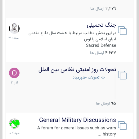
3,279
ارسال ها
جنگ تحمیلی
20
اسفند
در این بخش مطالب مرتبط با هشت سال دفاع مقدس
1403
ایران اسلامی را ارس
Sacred Defense
4,637
ارسال ها
تحولات روز امنیتی نظامی بین الملل
21
آذر
تحولات خاورمیانه
1403
95
ارسال ها
General Military Discussions
10
خرداد
A forum for general issues such as wars
1400
history ...