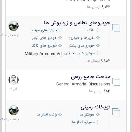
6,022
ارسال ها
خودروهای نظامی و زره پوش ها
جمعه
در
تانک
خودروهای مهندسی
09:51
نفربرها و خودروی های رزمی پیاده نظام
خودرو های ترابری نظامی
خودرو های پشتیبانی آتش ، شناسایی و ضد تانک
خودرو های تاکتیکی نظامی
خودرو های محافظت شده
Military Armored Vehicle
9,982
ارسال ها
مباحث جامع زرهی
7
آذر
General Armorial Discussions
1404
984
ارسال ها
توپخانه زمینی
جمعه
در
هویتزر ها
راکت انداز ها
09:09
خمپاره انداز ها