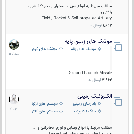
مطالب مربوط به انواع توپهای صحرایی ، خودکششی ،
راکتی و ...
Field , Rocket & Self-propelled Artillery ...
1,842
ارسال ها
موشک های زمین پایه
2
مرداد
موشک های بالستیک
موشک های کروز
1405
Ground Launch Missile
3,962
ارسال ها
الکترونیک زمینی
1
مهر
رادارهای زمینی
سیستم های ارتباطی و جمع آوری اطلاع
1403
جنگ الکترونیک
سیستم های کنترل آتش و تجهیزات الکتر
مطالب مرتبط با انواع وسایل و لوازم مخابراتی و ...
Terrestrial , Geocentric Electronics