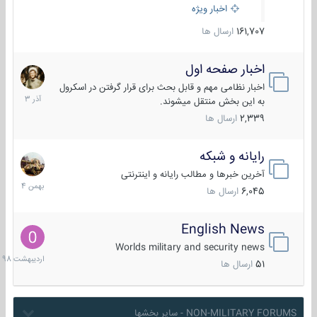
اخبار ویژه
161,707
ارسال ها
اخبار صفحه اول
7
آذر
اخبار نظامی مهم و قابل بحث برای قرار گرفتن در اسکرول
1403
به این بخش منتقل میشوند.
2,339
ارسال ها
رایانه و شبکه
30
بهمن
آخرین خبرها و مطالب رایانه و اینترنتی
1404
6,045
ارسال ها
English News
10
اردیبهش
Worlds military and security news
1398
51
ارسال ها
NON-MILITARY FORUMS - سایر بخشها