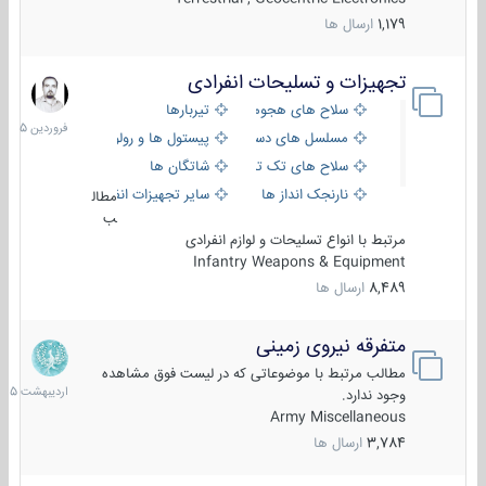
1,179
ارسال ها
تجهیزات و تسلیحات انفرادی
17
فروردین
سلاح های هجومی
تیربارها
1405
مسلسل های دستی
پیستول ها و رولورها
سلاح های تک تیر اندازی
شاتگان ها
نارنجک انداز ها
سایر تجهیزات انفرادی
مطال
ب
مرتبط با انواع تسلیحات و لوازم انفرادی
Infantry Weapons & Equipment
8,489
ارسال ها
متفرقه نیروی زمینی
27
اردیبهش
مطالب مرتبط با موضوعاتی که در لیست فوق مشاهده
1405
وجود ندارد.
Army Miscellaneous
3,784
ارسال ها