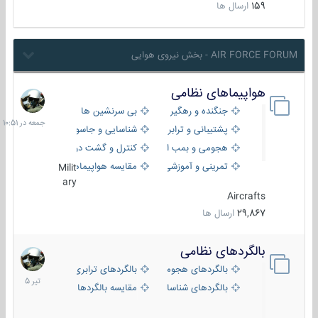
159
ارسال ها
AIR FORCE FORUM - بخش نیروی هوایی
هواپیماهای نظامی
جمعه
در
جنگنده و رهگیر
بی سرنشین ها
10:51
پشتیبانی و ترابری
شناسایی و جاسوسی
هجومی و بمب افکن
کنترل و گشت دریایی
تمرینی و آموزشی
مقایسه هواپیماها
Milit
ary
Aircrafts
29,867
ارسال ها
بالگردهای نظامی
22
تیر
بالگردهای هجومی
بالگردهای ترابری
1405
بالگردهای شناسایی
مقایسه بالگردها