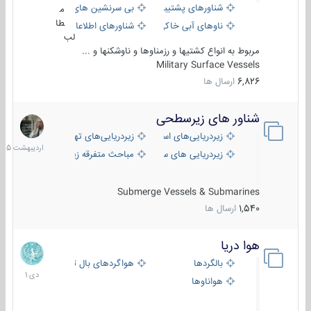
شناورهای پشتیبانی
بی سرنشین های دریایی
م
طا
ناوهای آبی خاکی و نیروبر
شناورهای اطلاعاتی و جاسوسی
لب
مربوط به انواع کشتیها و رزمناوها و ناوشکنها و ...
Military Surface Vessels
6,826
ارسال ها
شناور های زیرسطحی
31
اردیبهش
زیردریایی‌های استراتژیک
زیردریایی‌های تهاجمی
1405
زیردریایی های سبک
مباحث متفرقه زیرسطحی
Submerge Vessels & Submarines
1,540
ارسال ها
هوا دریا
12
دی
بالگردها
هواگردهای بال ثابت
1401
هواناوها