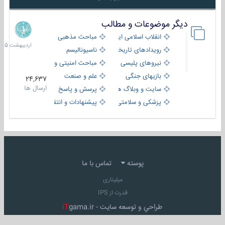
دیگر موضوعات و مطالب
8
اردیبهش
انقلاب اسلامی ایران
مباحث مذهبی
1405
رویدادهای تاریخی و مذهبی
ناسیونالیسم
نیروهای پلیسی
مباحث امنیتی و اطلاعاتی
بازیهای جنگی
علم و صنعت
24,637
ارسال ها
سایت و وبلاگ ها
پرسش و پاسخ
پزشکی و سلامتی
پیشنهادات و انتقادات
پوسته
تماس با ما
میلیتاری
قدرت از IPS
طراحي و توسعه سايت -
gama.ir
iT