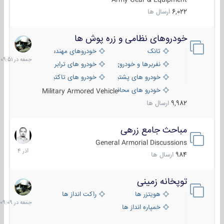
6,022
ارسال ها
خودروهای نظامی و زره پوش ها
جمعه
در
تانک
خودروهای مهندسی
09:51
نفربرها و خودروی های رزمی پیاده نظام
خودرو های ترابری نظامی
خودرو های پشتیبانی آتش ، شناسایی و ضد تانک
خودرو های تاکتیکی نظامی
خودرو های محافظت شده
Military Armored Vehicle
9,982
ارسال ها
مباحث جامع زرهی
7
آذر
General Armorial Discussions
1404
984
ارسال ها
توپخانه زمینی
جمعه
در
هویتزر ها
راکت انداز ها
09:09
خمپاره انداز ها