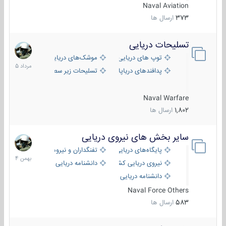
Naval Aviation
373
ارسال ها
تسلیحات دریایی
2
مرداد
توپ های دریایی
موشک‌های دریایی
1405
پدافندهای دریاپایه
تسلیحات زیر سطحی
Naval Warfare
1,802
ارسال ها
سایر بخش های نیروی دریایی
22
بهمن
پایگاه‌های دریایی
تفنگداران و نیروهای ویژه‌ی دریایی
1404
نیروی دریایی کشورهای مختلف
دانشنامه دریایی
دانشنامه دریایی کپی
Naval Force Others
583
ارسال ها