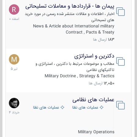
پیمان ها - قراردادها و معاملات تسلیحاتی
7
اسفند
اخبار ، اطلاعات و مقالات منتشر شده رسمی در مورد خرید
1400
های تسیحاتی
News & Article about International military
Contract , Pacts & Treaty
183
ارسال ها
دکترین و استراتژی
27
تیر
مطالب و موضوعات مرتبط با دکترین ، استراتژی و
1405
تاکتیکهای نظامی
Military Doctrine , Strategy & Tactics
12,050
ارسال ها
عملیات های نظامی
5
خرداد
عملیات های نظامی ایران
عملیات های نظامی خارجی
1404
Military Operations