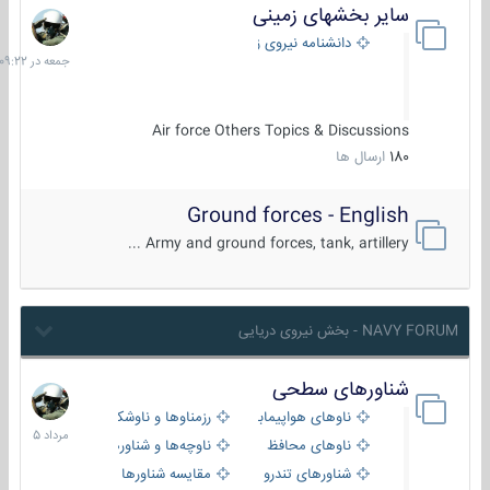
سایر بخشهای زمینی
جمعه
در
دانشنامه نیروی زمینی
09:22
Air force Others Topics & Discussions
180
ارسال ها
Ground forces - English
Army and ground forces, tank, artillery ...
NAVY FORUM - بخش نیروی دریایی
شناورهای سطحی
2
مرداد
ناوهای هواپیمابر و بالگرد بر
رزمناوها و ناوشکن‌ها
1405
ناوهای محافظ
ناوچه‌ها و شناورهای گشتی
شناورهای تندرو
مقایسه شناورها