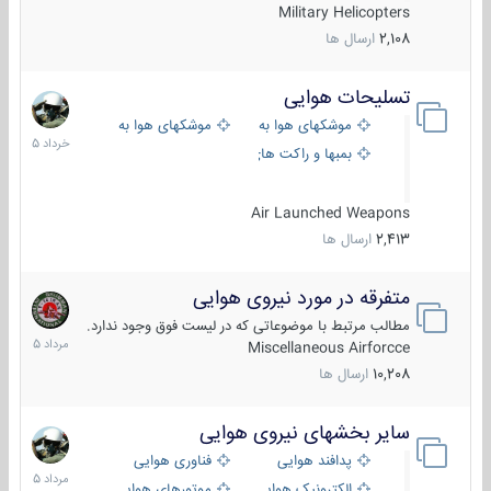
Military Helicopters
2,108
ارسال ها
تسلیحات هوایی
30
خرداد
موشکهای هوا به هوا
موشکهای هوا به سطح
1405
بمبها و راکت های هوایی
Air Launched Weapons
2,413
ارسال ها
متفرقه در مورد نیروی هوایی
7
مرداد
مطالب مرتبط با موضوعاتی که در لیست فوق وجود ندارد.
1405
Miscellaneous Airforcce
10,208
ارسال ها
سایر بخشهای نیروی هوایی
2
مرداد
پدافند هوایی
فناوری هوایی
1405
الکترونیک هوایی
موتورهای هوایی