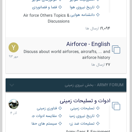
تاریخ نیروی هوایی
فضا و فضانوردی
دانشنامه هوایی
Air force Others Topics &
Discussions
19,094
ارسال ها
Airforce - English
15
مهر
Discuss about world airforces, aircrafts, ... and
1393
airforce history
27
ارسال ها
ARMY FORUM - بخش نیروی زمینی
ادوات و تسلیحات زمینی
21
آذر
تسلیحات زمینی
فناوری زمینی
1404
تاریخ نیروی زمینی
مقایسه ادوات جنگی
تسلیحات ضد زره
سیستم های حفاظت فعال
Army Gear & Equipment