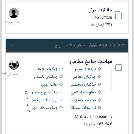
مقالات برتر
29
فروردین
Top Article
1404
331
ارسال ها
WAR AND HISTORY - بخش جنگ و تاریخ
مباحث جامع نظامی
جمعه
در
تاریخ و تمدن
جنگهای جهانی
12:13
جنگهای معاصر
جنگهای باستان
جنگهای مسلمین
جنگ آوران
مقاومت اسلامی
جنگ نرم و سایبری
G
e
مباحث جامع نظامی
توان نظامی کشورها
n
تسلیحات استراتژیک
جنگ در قاب دوربین
eral
Military Discussions
34,752
ارسال ها