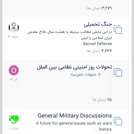
3,279
ارسال ها
جنگ تحمیلی
20
اسفند
در این بخش مطالب مرتبط با هشت سال دفاع مقدس
1403
ایران اسلامی را ارس
Sacred Defense
4,637
ارسال ها
تحولات روز امنیتی نظامی بین الملل
21
آذر
تحولات خاورمیانه
1403
95
ارسال ها
General Military Discussions
10
خرداد
A forum for general issues such as wars
1400
history ...