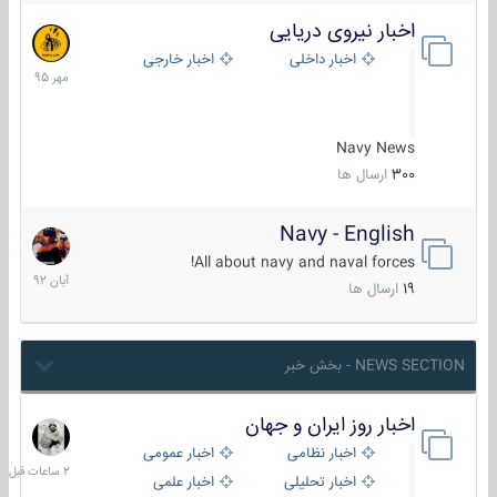
اخبار نیروی دریایی
27
مهر
اخبار داخلی
اخبار خارجی
1395
Navy News
300
ارسال ها
Navy - English
22
آبان
All about navy and naval forces!
1392
19
ارسال ها
NEWS SECTION - بخش خبر
اخبار روز ایران و جهان
2
ساعات
اخبار نظامی
اخبار عمومی
قبل
اخبار تحلیلی
اخبار علمی