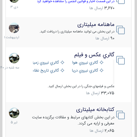
دی
در این قسمت اخبار و قوانین انجمن را مشاهده خواهید کرد
1403
3,670
ارسال ها
ماهنامه میلیتاری
30
اردیبهش
در این بخش می توانید ماهنامه میلیتاری را دریافت کنید.
1401
90
ارسال ها
گالري عكس و فيلم
سه
شنبه
گالري نيروي هوايي
گالري نيروي زميني
در
گالري نيروي دريايي
گالري تاریخ نظامی
15:40
عکس و فیلمهای جنگی را در این بخش ارسال کنید.
33,075
ارسال ها
کتابخانه میلیتاری
16
تیر
در این بخش کتابهای مرتبط و مقالات برگزیده سایت
1405
معرفی و ارایه می گردد.
2,065
ارسال ها