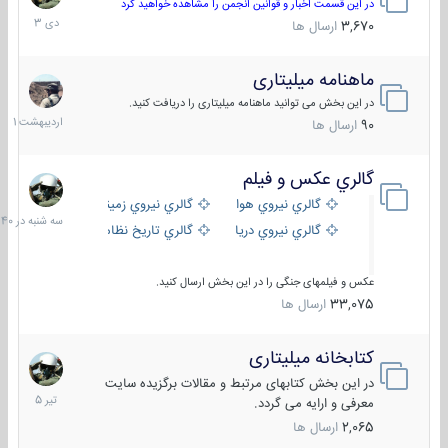
دی
در این قسمت اخبار و قوانین انجمن را مشاهده خواهید کرد
1403
3,670
ارسال ها
ماهنامه میلیتاری
30
اردیبهش
در این بخش می توانید ماهنامه میلیتاری را دریافت کنید.
1401
90
ارسال ها
گالري عكس و فيلم
سه
شنبه
گالري نيروي هوايي
گالري نيروي زميني
در
گالري نيروي دريايي
گالري تاریخ نظامی
15:40
عکس و فیلمهای جنگی را در این بخش ارسال کنید.
33,075
ارسال ها
کتابخانه میلیتاری
16
تیر
در این بخش کتابهای مرتبط و مقالات برگزیده سایت
1405
معرفی و ارایه می گردد.
2,065
ارسال ها