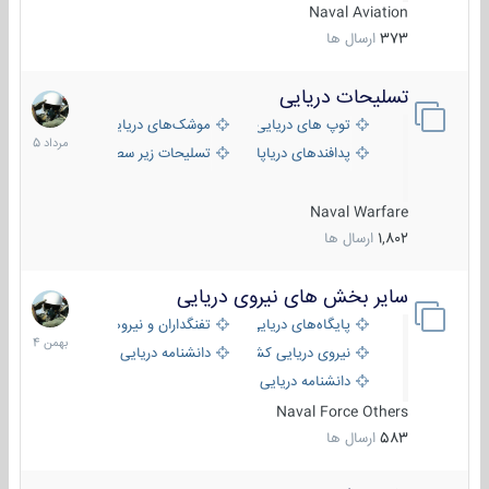
Naval Aviation
373
ارسال ها
تسلیحات دریایی
2
مرداد
توپ های دریایی
موشک‌های دریایی
1405
پدافندهای دریاپایه
تسلیحات زیر سطحی
Naval Warfare
1,802
ارسال ها
سایر بخش های نیروی دریایی
22
بهمن
پایگاه‌های دریایی
تفنگداران و نیروهای ویژه‌ی دریایی
1404
نیروی دریایی کشورهای مختلف
دانشنامه دریایی
دانشنامه دریایی کپی
Naval Force Others
583
ارسال ها