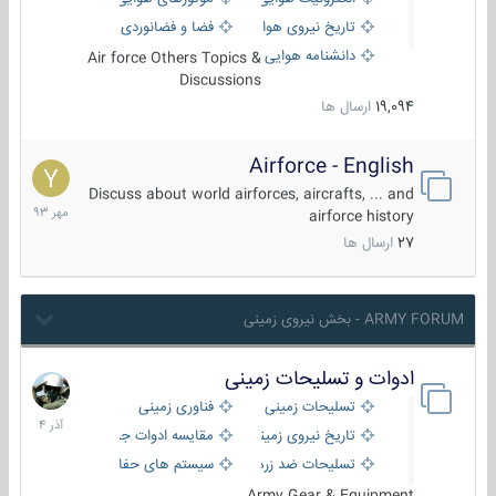
تاریخ نیروی هوایی
فضا و فضانوردی
دانشنامه هوایی
Air force Others Topics &
Discussions
19,094
ارسال ها
Airforce - English
15
مهر
Discuss about world airforces, aircrafts, ... and
1393
airforce history
27
ارسال ها
ARMY FORUM - بخش نیروی زمینی
ادوات و تسلیحات زمینی
21
آذر
تسلیحات زمینی
فناوری زمینی
1404
تاریخ نیروی زمینی
مقایسه ادوات جنگی
تسلیحات ضد زره
سیستم های حفاظت فعال
Army Gear & Equipment