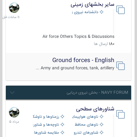
سایر بخشهای زمینی
11
ساعات
دانشنامه نیروی زمینی
قبل
Air force Others Topics & Discussions
180
ارسال ها
Ground forces - English
Army and ground forces, tank, artillery ...
NAVY FORUM - بخش نیروی دریایی
شناورهای سطحی
2
مرداد
ناوهای هواپیمابر و بالگرد بر
رزمناوها و ناوشکن‌ها
1405
ناوهای محافظ
ناوچه‌ها و شناورهای گشتی
شناورهای تندرو
مقایسه شناورها