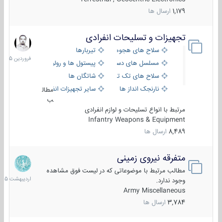
1,179
ارسال ها
تجهیزات و تسلیحات انفرادی
17
فروردین
سلاح های هجومی
تیربارها
1405
مسلسل های دستی
پیستول ها و رولورها
سلاح های تک تیر اندازی
شاتگان ها
نارنجک انداز ها
سایر تجهیزات انفرادی
مطال
ب
مرتبط با انواع تسلیحات و لوازم انفرادی
Infantry Weapons & Equipment
8,489
ارسال ها
متفرقه نیروی زمینی
27
اردیبهش
مطالب مرتبط با موضوعاتی که در لیست فوق مشاهده
1405
وجود ندارد.
Army Miscellaneous
3,784
ارسال ها