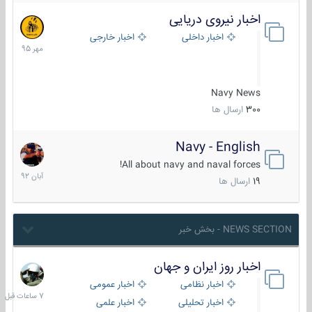
اخبار نیروی دریایی
27
مهر
اخبار داخلی
اخبار خارجی
1395
Navy News
300
ارسال ها
Navy - English
22
آبان
All about navy and naval forces!
1392
19
ارسال ها
NEWS SECTION - بخش خبر
اخبار روز ایران و جهان
7
ساعات
اخبار نظامی
اخبار عمومی
قبل
اخبار تحلیلی
اخبار علمی