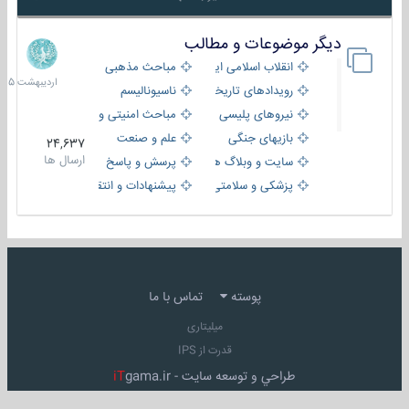
دیگر موضوعات و مطالب
8
اردیبهش
انقلاب اسلامی ایران
مباحث مذهبی
1405
رویدادهای تاریخی و مذهبی
ناسیونالیسم
نیروهای پلیسی
مباحث امنیتی و اطلاعاتی
بازیهای جنگی
علم و صنعت
24,637
ارسال ها
سایت و وبلاگ ها
پرسش و پاسخ
پزشکی و سلامتی
پیشنهادات و انتقادات
پوسته
تماس با ما
میلیتاری
قدرت از IPS
طراحي و توسعه سايت -
gama.ir
iT