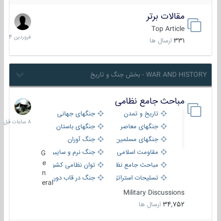
مقالات برتر
29
فروردین
Top Article
1404
331
ارسال ها
WAR AND HISTORY - بخش جنگ و تاریخ
مباحث جامع نظامی
8
ساعات
تاریخ و تمدن
جنگهای جهانی
قبل
جنگهای معاصر
جنگهای باستان
جنگهای مسلمین
جنگ آوران
مقاومت اسلامی
جنگ نرم و سایبری
G
e
مباحث جامع نظامی
توان نظامی کشورها
n
تسلیحات استراتژیک
جنگ در قاب دوربین
eral
Military Discussions
34,752
ارسال ها