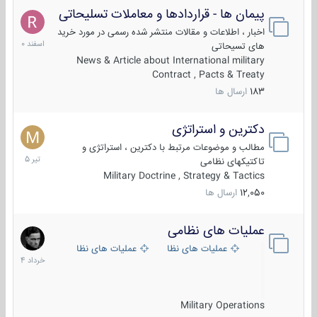
پیمان ها - قراردادها و معاملات تسلیحاتی
7
اسفند
اخبار ، اطلاعات و مقالات منتشر شده رسمی در مورد خرید
1400
های تسیحاتی
News & Article about International military
Contract , Pacts & Treaty
183
ارسال ها
دکترین و استراتژی
27
تیر
مطالب و موضوعات مرتبط با دکترین ، استراتژی و
1405
تاکتیکهای نظامی
Military Doctrine , Strategy & Tactics
12,050
ارسال ها
عملیات های نظامی
5
خرداد
عملیات های نظامی ایران
عملیات های نظامی خارجی
1404
Military Operations