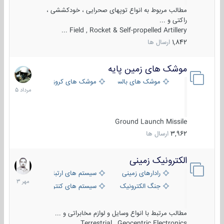
مطالب مربوط به انواع توپهای صحرایی ، خودکششی ،
راکتی و ...
Field , Rocket & Self-propelled Artillery ...
1,842
ارسال ها
موشک های زمین پایه
2
مرداد
موشک های بالستیک
موشک های کروز
1405
Ground Launch Missile
3,962
ارسال ها
الکترونیک زمینی
1
مهر
رادارهای زمینی
سیستم های ارتباطی و جمع آوری اطلاع
1403
جنگ الکترونیک
سیستم های کنترل آتش و تجهیزات الکتر
مطالب مرتبط با انواع وسایل و لوازم مخابراتی و ...
Terrestrial , Geocentric Electronics