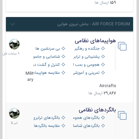
159
ارسال ها
AIR FORCE FORUM - بخش نیروی هوایی
هواپیماهای نظامی
9
ساعات
جنگنده و رهگیر
بی سرنشین ها
قبل
پشتیبانی و ترابری
شناسایی و جاسوسی
هجومی و بمب افکن
کنترل و گشت دریایی
تمرینی و آموزشی
مقایسه هواپیماها
Milit
ary
Aircrafts
29,867
ارسال ها
بالگردهای نظامی
22
تیر
بالگردهای هجومی
بالگردهای ترابری
1405
بالگردهای شناسایی
مقایسه بالگردها