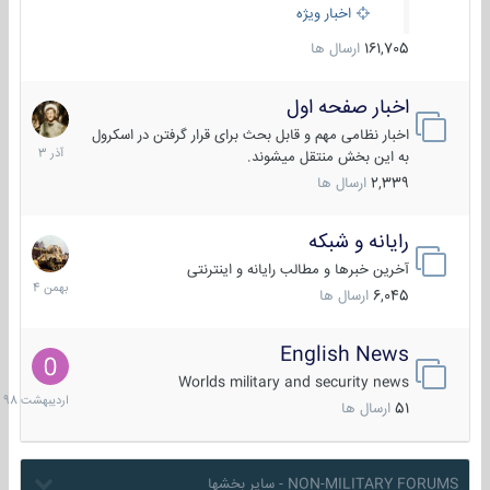
اخبار ویژه
161,705
ارسال ها
اخبار صفحه اول
7
آذر
اخبار نظامی مهم و قابل بحث برای قرار گرفتن در اسکرول
1403
به این بخش منتقل میشوند.
2,339
ارسال ها
رایانه و شبکه
30
بهمن
آخرین خبرها و مطالب رایانه و اینترنتی
1404
6,045
ارسال ها
English News
10
اردیبهش
Worlds military and security news
1398
51
ارسال ها
NON-MILITARY FORUMS - سایر بخشها