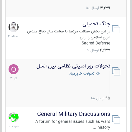
3,279
ارسال ها
جنگ تحمیلی
20
اسفند
در این بخش مطالب مرتبط با هشت سال دفاع مقدس
1403
ایران اسلامی را ارس
Sacred Defense
4,637
ارسال ها
تحولات روز امنیتی نظامی بین الملل
21
آذر
تحولات خاورمیانه
1403
95
ارسال ها
General Military Discussions
10
خرداد
A forum for general issues such as wars
1400
history ...