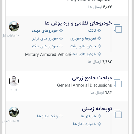
6,022
ارسال ها
خودروهای نظامی و زره پوش ها
10
ساعات
تانک
خودروهای مهندسی
قبل
نفربرها و خودروی های رزمی پیاده نظام
خودرو های ترابری نظامی
خودرو های پشتیبانی آتش ، شناسایی و ضد تانک
خودرو های تاکتیکی نظامی
خودرو های محافظت شده
Military Armored Vehicle
9,982
ارسال ها
مباحث جامع زرهی
7
آذر
General Armorial Discussions
1404
984
ارسال ها
توپخانه زمینی
11
ساعات
هویتزر ها
راکت انداز ها
قبل
خمپاره انداز ها