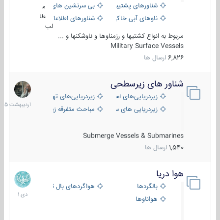
شناورهای پشتیبانی
بی سرنشین های دریایی
م
طا
ناوهای آبی خاکی و نیروبر
شناورهای اطلاعاتی و جاسوسی
لب
مربوط به انواع کشتیها و رزمناوها و ناوشکنها و ...
Military Surface Vessels
6,826
ارسال ها
شناور های زیرسطحی
31
اردیبهش
زیردریایی‌های استراتژیک
زیردریایی‌های تهاجمی
1405
زیردریایی های سبک
مباحث متفرقه زیرسطحی
Submerge Vessels & Submarines
1,540
ارسال ها
هوا دریا
12
دی
بالگردها
هواگردهای بال ثابت
1401
هواناوها