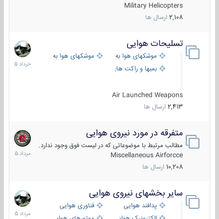
Military Helicopters
2,108
ارسال ها
تسلیحات هوایی
30
خرداد
موشکهای هوا به هوا
موشکهای هوا به سطح
1405
بمبها و راکت های هوایی
Air Launched Weapons
2,413
ارسال ها
متفرقه در مورد نیروی هوایی
7
مرداد
مطالب مرتبط با موضوعاتی که در لیست فوق وجود ندارد.
1405
Miscellaneous Airforcce
10,208
ارسال ها
سایر بخشهای نیروی هوایی
2
مرداد
پدافند هوایی
فناوری هوایی
1405
الکترونیک هوایی
موتورهای هوایی