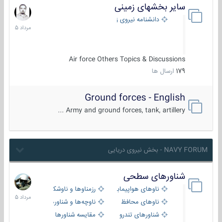
سایر بخشهای زمینی
9
مرداد
دانشنامه نیروی زمینی
1405
Air force Others Topics & Discussions
179
ارسال ها
Ground forces - English
Army and ground forces, tank, artillery ...
NAVY FORUM - بخش نیروی دریایی
شناورهای سطحی
2
مرداد
ناوهای هواپیمابر و بالگرد بر
رزمناوها و ناوشکن‌ها
1405
ناوهای محافظ
ناوچه‌ها و شناورهای گشتی
شناورهای تندرو
مقایسه شناورها