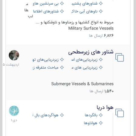
شناورهای پشتیبانی
بی سرنشین های دریایی
م
طا
ناوهای آبی خاکی و نیروبر
شناورهای اطلاعاتی و جاسوسی
لب
مربوط به انواع کشتیها و رزمناوها و ناوشکنها و ...
Military Surface Vessels
6,826
ارسال ها
شناور های زیرسطحی
31
اردیبهش
زیردریایی‌های استراتژیک
زیردریایی‌های تهاجمی
1405
زیردریایی های سبک
مباحث متفرقه زیرسطحی
Submerge Vessels & Submarines
1,540
ارسال ها
هوا دریا
12
دی
بالگردها
هواگردهای بال ثابت
1401
هواناوها