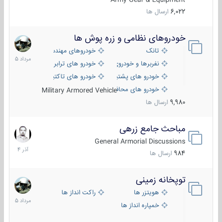
6,022
ارسال ها
خودروهای نظامی و زره پوش ها
2
مرداد
تانک
خودروهای مهندسی
1405
نفربرها و خودروی های رزمی پیاده نظام
خودرو های ترابری نظامی
خودرو های پشتیبانی آتش ، شناسایی و ضد تانک
خودرو های تاکتیکی نظامی
خودرو های محافظت شده
Military Armored Vehicle
9,980
ارسال ها
مباحث جامع زرهی
7
آذر
General Armorial Discussions
1404
984
ارسال ها
توپخانه زمینی
9
مرداد
هویتزر ها
راکت انداز ها
1405
خمپاره انداز ها