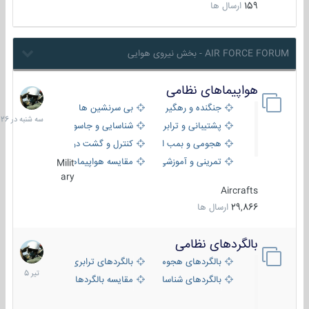
159
ارسال ها
AIR FORCE FORUM - بخش نیروی هوایی
هواپیماهای نظامی
سه
شنبه
جنگنده و رهگیر
بی سرنشین ها
در
پشتیبانی و ترابری
شناسایی و جاسوسی
18:26
هجومی و بمب افکن
کنترل و گشت دریایی
تمرینی و آموزشی
مقایسه هواپیماها
Milit
ary
Aircrafts
29,866
ارسال ها
بالگردهای نظامی
22
تیر
بالگردهای هجومی
بالگردهای ترابری
1405
بالگردهای شناسایی
مقایسه بالگردها