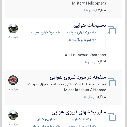
Military Helicopters
2,108
ارسال ها
تسلیحات هوایی
30
خرداد
موشکهای هوا به هوا
موشکهای هوا به سطح
1405
بمبها و راکت های هوایی
Air Launched Weapons
2,413
ارسال ها
متفرقه در مورد نیروی هوایی
7
مرداد
مطالب مرتبط با موضوعاتی که در لیست فوق وجود ندارد.
1405
Miscellaneous Airforcce
10,208
ارسال ها
سایر بخشهای نیروی هوایی
2
مرداد
پدافند هوایی
فناوری هوایی
1405
الکترونیک هوایی
موتورهای هوایی