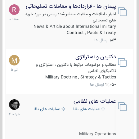
پیمان ها - قراردادها و معاملات تسلیحاتی
7
اسفند
اخبار ، اطلاعات و مقالات منتشر شده رسمی در مورد خرید
1400
های تسیحاتی
News & Article about International military
Contract , Pacts & Treaty
183
ارسال ها
دکترین و استراتژی
27
تیر
مطالب و موضوعات مرتبط با دکترین ، استراتژی و
1405
تاکتیکهای نظامی
Military Doctrine , Strategy & Tactics
12,050
ارسال ها
عملیات های نظامی
5
خرداد
عملیات های نظامی ایران
عملیات های نظامی خارجی
1404
Military Operations