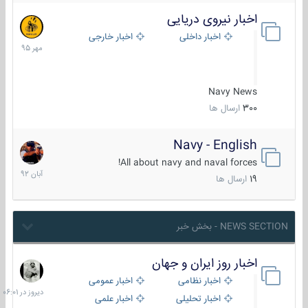
اخبار نیروی دریایی
27
مهر
اخبار داخلی
اخبار خارجی
1395
Navy News
300
ارسال ها
Navy - English
22
آبان
All about navy and naval forces!
1392
19
ارسال ها
NEWS SECTION - بخش خبر
اخبار روز ایران و جهان
دیروز
در
اخبار نظامی
اخبار عمومی
06:01
اخبار تحلیلی
اخبار علمی