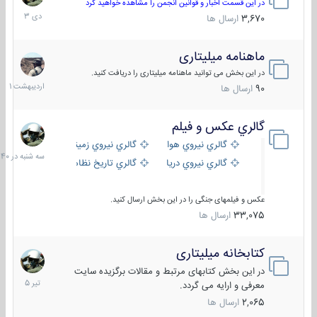
دی
در این قسمت اخبار و قوانین انجمن را مشاهده خواهید کرد
1403
3,670
ارسال ها
ماهنامه میلیتاری
30
اردیبهش
در این بخش می توانید ماهنامه میلیتاری را دریافت کنید.
1401
90
ارسال ها
گالري عكس و فيلم
سه
شنبه
گالري نيروي هوايي
گالري نيروي زميني
در
گالري نيروي دريايي
گالري تاریخ نظامی
15:40
عکس و فیلمهای جنگی را در این بخش ارسال کنید.
33,075
ارسال ها
کتابخانه میلیتاری
16
تیر
در این بخش کتابهای مرتبط و مقالات برگزیده سایت
1405
معرفی و ارایه می گردد.
2,065
ارسال ها