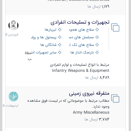
1,179
ارسال ها
تجهیزات و تسلیحات انفرادی
17
فروردین
سلاح های هجومی
تیربارها
1405
مسلسل های دستی
پیستول ها و رولورها
سلاح های تک تیر اندازی
شاتگان ها
نارنجک انداز ها
سایر تجهیزات انفرادی
مطال
ب
مرتبط با انواع تسلیحات و لوازم انفرادی
Infantry Weapons & Equipment
8,489
ارسال ها
متفرقه نیروی زمینی
27
اردیبهش
مطالب مرتبط با موضوعاتی که در لیست فوق مشاهده
1405
وجود ندارد.
Army Miscellaneous
3,784
ارسال ها