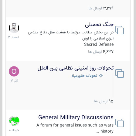
3,279
ارسال ها
جنگ تحمیلی
20
اسفند
در این بخش مطالب مرتبط با هشت سال دفاع مقدس
1403
ایران اسلامی را ارس
Sacred Defense
4,637
ارسال ها
تحولات روز امنیتی نظامی بین الملل
21
آذر
تحولات خاورمیانه
1403
95
ارسال ها
General Military Discussions
10
خرداد
A forum for general issues such as wars
1400
history ...