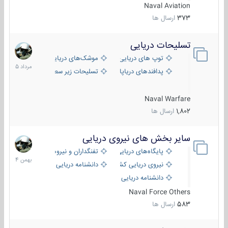
Naval Aviation
373
ارسال ها
تسلیحات دریایی
2
مرداد
توپ های دریایی
موشک‌های دریایی
1405
پدافندهای دریاپایه
تسلیحات زیر سطحی
Naval Warfare
1,802
ارسال ها
سایر بخش های نیروی دریایی
22
بهمن
پایگاه‌های دریایی
تفنگداران و نیروهای ویژه‌ی دریایی
1404
نیروی دریایی کشورهای مختلف
دانشنامه دریایی
دانشنامه دریایی کپی
Naval Force Others
583
ارسال ها