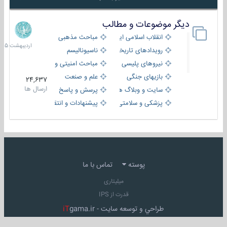
دیگر موضوعات و مطالب
8
اردیبهش
انقلاب اسلامی ایران
مباحث مذهبی
1405
رویدادهای تاریخی و مذهبی
ناسیونالیسم
نیروهای پلیسی
مباحث امنیتی و اطلاعاتی
بازیهای جنگی
علم و صنعت
24,637
ارسال ها
سایت و وبلاگ ها
پرسش و پاسخ
پزشکی و سلامتی
پیشنهادات و انتقادات
پوسته
تماس با ما
میلیتاری
قدرت از IPS
طراحي و توسعه سايت -
gama.ir
iT