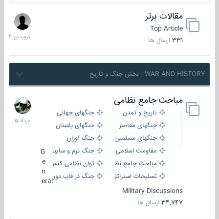
مقالات برتر
29
فروردین
Top Article
1404
331
ارسال ها
WAR AND HISTORY - بخش جنگ و تاریخ
مباحث جامع نظامی
9
مرداد
تاریخ و تمدن
جنگهای جهانی
1405
جنگهای معاصر
جنگهای باستان
جنگهای مسلمین
جنگ آوران
مقاومت اسلامی
جنگ نرم و سایبری
G
e
مباحث جامع نظامی
توان نظامی کشورها
n
تسلیحات استراتژیک
جنگ در قاب دوربین
eral
Military Discussions
34,747
ارسال ها