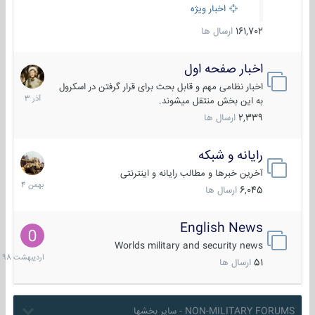
اخبار ویژه
161,702
ارسال ها
اخبار صفحه اول
7
آذر
اخبار نظامی مهم و قابل بحث برای قرار گرفتن در اسکرول
1403
به این بخش منتقل میشوند.
2,339
ارسال ها
رایانه و شبکه
30
بهمن
آخرین خبرها و مطالب رایانه و اینترنتی
1404
6,045
ارسال ها
English News
10
اردیبهش
Worlds military and security news
1398
51
ارسال ها
NON-MILITARY FORUMS - سایر بخشها