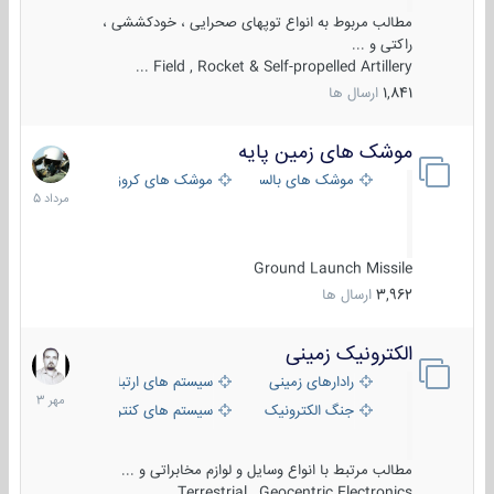
مطالب مربوط به انواع توپهای صحرایی ، خودکششی ،
راکتی و ...
Field , Rocket & Self-propelled Artillery ...
1,841
ارسال ها
موشک های زمین پایه
2
مرداد
موشک های بالستیک
موشک های کروز
1405
Ground Launch Missile
3,962
ارسال ها
الکترونیک زمینی
1
مهر
رادارهای زمینی
سیستم های ارتباطی و جمع آوری اطلاع
1403
جنگ الکترونیک
سیستم های کنترل آتش و تجهیزات الکتر
مطالب مرتبط با انواع وسایل و لوازم مخابراتی و ...
Terrestrial , Geocentric Electronics