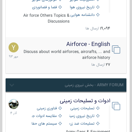
تاریخ نیروی هوایی
فضا و فضانوردی
دانشنامه هوایی
Air force Others Topics &
Discussions
19,094
ارسال ها
Airforce - English
15
مهر
Discuss about world airforces, aircrafts, ... and
1393
airforce history
27
ارسال ها
ARMY FORUM - بخش نیروی زمینی
ادوات و تسلیحات زمینی
21
آذر
تسلیحات زمینی
فناوری زمینی
1404
تاریخ نیروی زمینی
مقایسه ادوات جنگی
تسلیحات ضد زره
سیستم های حفاظت فعال
Army Gear & Equipment