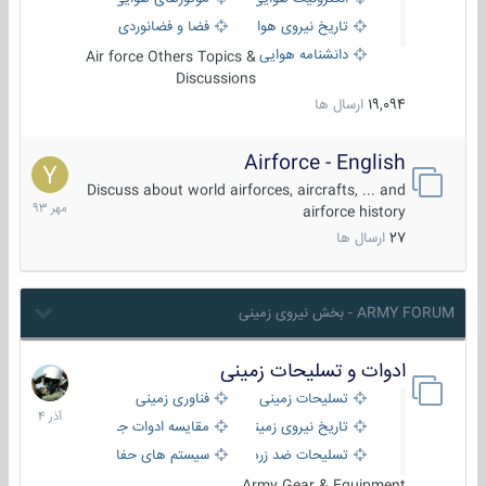
تاریخ نیروی هوایی
فضا و فضانوردی
دانشنامه هوایی
Air force Others Topics &
Discussions
19,094
ارسال ها
Airforce - English
15
مهر
Discuss about world airforces, aircrafts, ... and
1393
airforce history
27
ارسال ها
ARMY FORUM - بخش نیروی زمینی
ادوات و تسلیحات زمینی
21
آذر
تسلیحات زمینی
فناوری زمینی
1404
تاریخ نیروی زمینی
مقایسه ادوات جنگی
تسلیحات ضد زره
سیستم های حفاظت فعال
Army Gear & Equipment