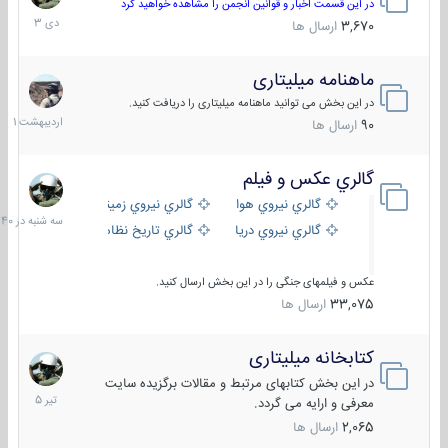
دی
در این قسمت اخبار و قوانین انجمن را مشاهده خواهید کرد
1403
3,670
ارسال ها
ماهنامه میلیتاری
30
اردیبهش
در این بخش می توانید ماهنامه میلیتاری را دریافت کنید.
1401
90
ارسال ها
گالري عكس و فيلم
سه
شنبه
گالري نيروي هوايي
گالري نيروي زميني
در
گالري نيروي دريايي
گالري تاریخ نظامی
15:40
عکس و فیلمهای جنگی را در این بخش ارسال کنید.
33,075
ارسال ها
کتابخانه میلیتاری
16
تیر
در این بخش کتابهای مرتبط و مقالات برگزیده سایت
1405
معرفی و ارایه می گردد.
2,065
ارسال ها