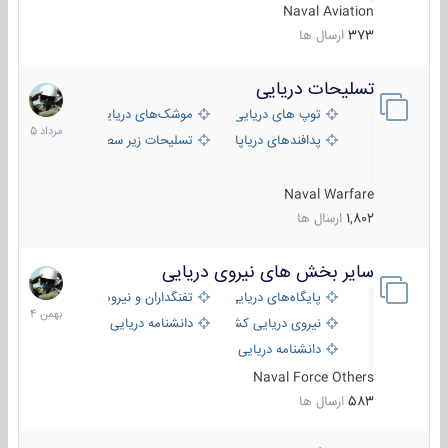
Naval Aviation
373
ارسال ها
تسلیحات دریایی
2
مرداد
توپ های دریایی
موشک‌های دریایی
1405
پدافندهای دریاپایه
تسلیحات زیر سطحی
Naval Warfare
1,802
ارسال ها
سایر بخش های نیروی دریایی
22
بهمن
پایگاه‌های دریایی
تفنگداران و نیروهای ویژه‌ی دریایی
1404
نیروی دریایی کشورهای مختلف
دانشنامه دریایی
دانشنامه دریایی کپی
Naval Force Others
583
ارسال ها