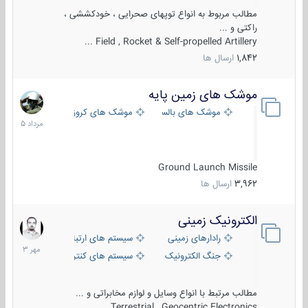
مطالب مربوط به انواع توپهای صحرایی ، خودکششی ،
راکتی و ...
Field , Rocket & Self-propelled Artillery ...
1,842
ارسال ها
موشک های زمین پایه
2
مرداد
موشک های بالستیک
موشک های کروز
1405
Ground Launch Missile
3,962
ارسال ها
الکترونیک زمینی
1
مهر
رادارهای زمینی
سیستم های ارتباطی و جمع آوری اطلاع
1403
جنگ الکترونیک
سیستم های کنترل آتش و تجهیزات الکتر
مطالب مرتبط با انواع وسایل و لوازم مخابراتی و ...
Terrestrial , Geocentric Electronics