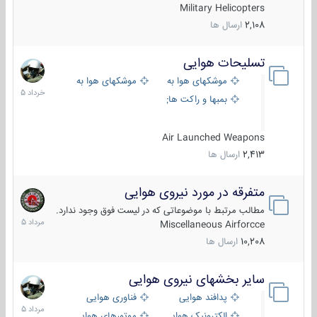
Military Helicopters
2,108
ارسال ها
تسلیحات هوایی
30
خرداد
موشکهای هوا به هوا
موشکهای هوا به سطح
1405
بمبها و راکت های هوایی
Air Launched Weapons
2,413
ارسال ها
متفرقه در مورد نیروی هوایی
7
مرداد
مطالب مرتبط با موضوعاتی که در لیست فوق وجود ندارد.
1405
Miscellaneous Airforcce
10,208
ارسال ها
سایر بخشهای نیروی هوایی
2
مرداد
پدافند هوایی
فناوری هوایی
1405
الکترونیک هوایی
موتورهای هوایی