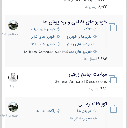
6,022
ارسال ها
خودروهای نظامی و زره پوش ها
جمعه
در
تانک
خودروهای مهندسی
09:51
نفربرها و خودروی های رزمی پیاده نظام
خودرو های ترابری نظامی
خودرو های پشتیبانی آتش ، شناسایی و ضد تانک
خودرو های تاکتیکی نظامی
خودرو های محافظت شده
Military Armored Vehicle
9,982
ارسال ها
مباحث جامع زرهی
7
آذر
General Armorial Discussions
1404
984
ارسال ها
توپخانه زمینی
جمعه
در
هویتزر ها
راکت انداز ها
09:09
خمپاره انداز ها