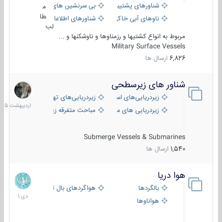
شناورهای پشتیبانی
بی سرنشین های دریایی
م
طا
ناوهای آبی خاکی و نیروبر
شناورهای اطلاعاتی و جاسوسی
لب
مربوط به انواع کشتیها و رزمناوها و ناوشکنها و ...
Military Surface Vessels
6,826
ارسال ها
شناور های زیرسطحی
31
اردیبهش
زیردریایی‌های استراتژیک
زیردریایی‌های تهاجمی
1405
زیردریایی های سبک
مباحث متفرقه زیرسطحی
Submerge Vessels & Submarines
1,540
ارسال ها
هوا دریا
12
دی
بالگردها
هواگردهای بال ثابت
1401
هواناوها