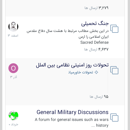
3,279
ارسال ها
جنگ تحمیلی
20
اسفند
در این بخش مطالب مرتبط با هشت سال دفاع مقدس
1403
ایران اسلامی را ارس
Sacred Defense
4,637
ارسال ها
تحولات روز امنیتی نظامی بین الملل
21
آذر
تحولات خاورمیانه
1403
95
ارسال ها
General Military Discussions
10
خرداد
A forum for general issues such as wars
1400
history ...