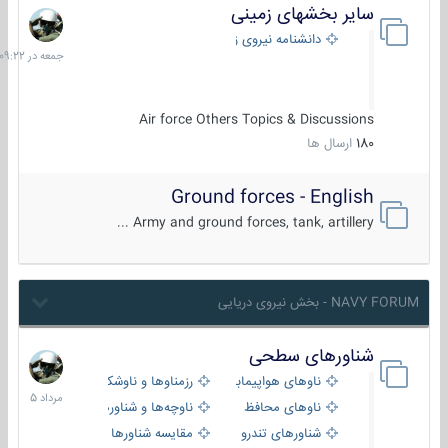
سایر بخشهای زمینی
جمعه
در
دانشنامه نیروی زمینی
09:22
Air force Others Topics & Discussions
180
ارسال ها
Ground forces - English
Army and ground forces, tank, artillery ...
NAVY FORUM - بخش نیروی دریایی
شناورهای سطحی
2
مرداد
ناوهای هواپیمابر و بالگرد بر
رزمناوها و ناوشکن‌ها
1405
ناوهای محافظ
ناوچه‌ها و شناورهای گشتی
شناورهای تندرو
مقایسه شناورها