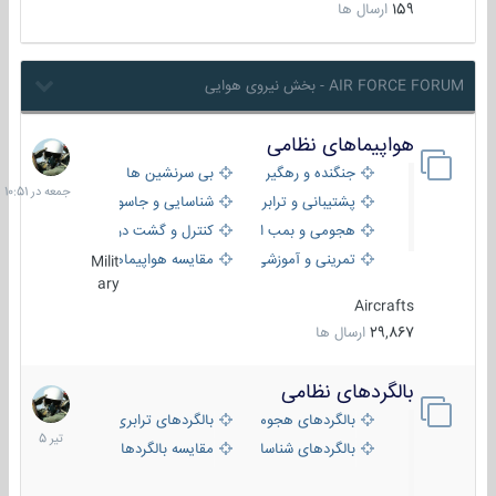
159
ارسال ها
AIR FORCE FORUM - بخش نیروی هوایی
هواپیماهای نظامی
جمعه
در
جنگنده و رهگیر
بی سرنشین ها
10:51
پشتیبانی و ترابری
شناسایی و جاسوسی
هجومی و بمب افکن
کنترل و گشت دریایی
تمرینی و آموزشی
مقایسه هواپیماها
Milit
ary
Aircrafts
29,867
ارسال ها
بالگردهای نظامی
22
تیر
بالگردهای هجومی
بالگردهای ترابری
1405
بالگردهای شناسایی
مقایسه بالگردها