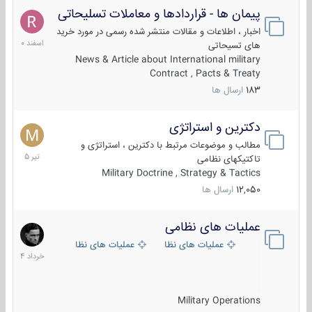
پیمان ها - قراردادها و معاملات تسلیحاتی
7
اسفند
اخبار ، اطلاعات و مقالات منتشر شده رسمی در مورد خرید
1400
های تسیحاتی
News & Article about International military
Contract , Pacts & Treaty
183
ارسال ها
دکترین و استراتژی
27
تیر
مطالب و موضوعات مرتبط با دکترین ، استراتژی و
1405
تاکتیکهای نظامی
Military Doctrine , Strategy & Tactics
12,050
ارسال ها
عملیات های نظامی
5
خرداد
عملیات های نظامی ایران
عملیات های نظامی خارجی
1404
Military Operations