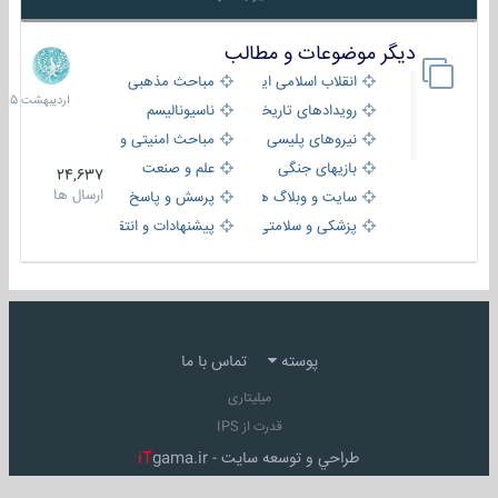
دیگر موضوعات و مطالب
8
اردیبهش
انقلاب اسلامی ایران
مباحث مذهبی
1405
رویدادهای تاریخی و مذهبی
ناسیونالیسم
نیروهای پلیسی
مباحث امنیتی و اطلاعاتی
بازیهای جنگی
علم و صنعت
24,637
ارسال ها
سایت و وبلاگ ها
پرسش و پاسخ
پزشکی و سلامتی
پیشنهادات و انتقادات
پوسته
تماس با ما
میلیتاری
قدرت از IPS
طراحي و توسعه سايت -
gama.ir
iT