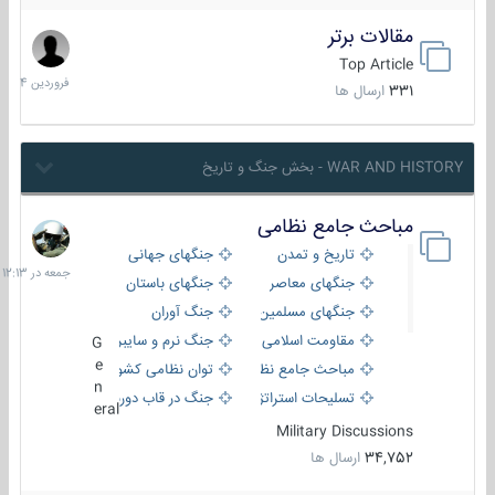
مقالات برتر
29
فروردین
Top Article
1404
331
ارسال ها
WAR AND HISTORY - بخش جنگ و تاریخ
مباحث جامع نظامی
جمعه
در
تاریخ و تمدن
جنگهای جهانی
12:13
جنگهای معاصر
جنگهای باستان
جنگهای مسلمین
جنگ آوران
مقاومت اسلامی
جنگ نرم و سایبری
G
e
مباحث جامع نظامی
توان نظامی کشورها
n
تسلیحات استراتژیک
جنگ در قاب دوربین
eral
Military Discussions
34,752
ارسال ها