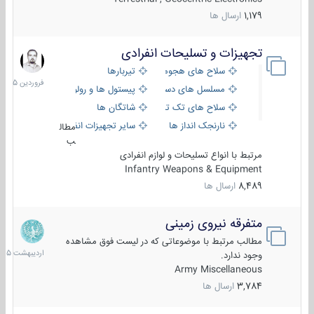
1,179
ارسال ها
تجهیزات و تسلیحات انفرادی
17
فروردین
سلاح های هجومی
تیربارها
1405
مسلسل های دستی
پیستول ها و رولورها
سلاح های تک تیر اندازی
شاتگان ها
نارنجک انداز ها
سایر تجهیزات انفرادی
مطال
ب
مرتبط با انواع تسلیحات و لوازم انفرادی
Infantry Weapons & Equipment
8,489
ارسال ها
متفرقه نیروی زمینی
27
اردیبهش
مطالب مرتبط با موضوعاتی که در لیست فوق مشاهده
1405
وجود ندارد.
Army Miscellaneous
3,784
ارسال ها