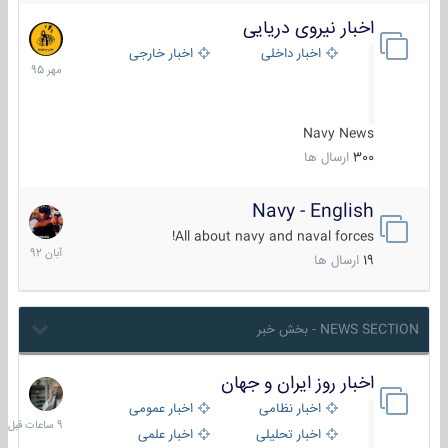
اخبار نیروی دریایی
27
مهر
اخبار داخلی
اخبار خارجی
1395
Navy News
300
ارسال ها
Navy - English
22
آبان
All about navy and naval forces!
1392
19
ارسال ها
NEWS SECTION - بخش خبر
اخبار روز ایران و جهان
9
ساعات
اخبار نظامی
اخبار عمومی
قبل
اخبار تحلیلی
اخبار علمی