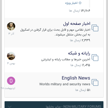
اخبار ویژه
161,706
ارسال ها
اخبار صفحه اول
7
آذر
اخبار نظامی مهم و قابل بحث برای قرار گرفتن در اسکرول
1403
به این بخش منتقل میشوند.
2,339
ارسال ها
رایانه و شبکه
30
بهمن
آخرین خبرها و مطالب رایانه و اینترنتی
1404
6,045
ارسال ها
English News
10
اردیبهش
Worlds military and security news
1398
51
ارسال ها
NON-MILITARY FORUMS - سایر بخشها