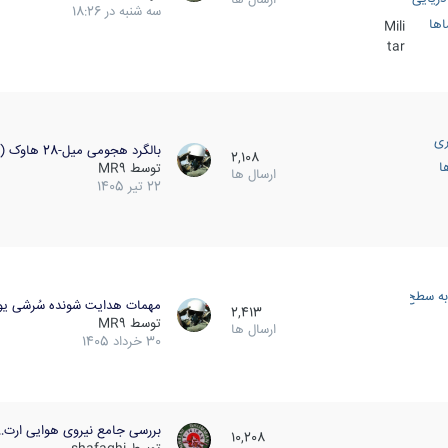
سه شنبه در 18:26
اها
Mili
tar
ری
بالگرد هجومی میل-28 هاوک (…
2,108
ا
توسط
MR9
ارسال ها
22 تیر 1405
به سطح
مهمات هدایت شونده سُرشی یو
2,413
توسط
MR9
ارسال ها
30 خرداد 1405
بررسی جامع نیروی هوایی ارت…
10,208