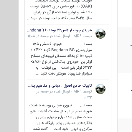
موشک توسط شرکت یونایتد ایرکرافت
(OAK) به طور خاص برای Su-57 توسعه
داده شد و اولین استفاده از آن در پایان
سال 2025 بود. نکته جالب توجه در مورد...
هویتزر چرخدار 2اس22 بوهدانا ( wheeled howitzer 2S22 Bohdana )
توسط
MR9
·
ارسال شده در
جمعه در 11:08
بسم ا... هویتزر کششی ۱۵۵
میلی‌متری Bogdana-BG گونه 2P22 /
تیپ ۵۰ توپخانه مستقل نیروهای مسلح
اوکراین خودروی یدک‌کش از نوع KrAZ-
6322 اوکراینی است پی نوشت : به
سرافزار ضدپهپاد هویتزر دقت کنید ...
تاپیک جامع اصول ، مبانی و مفاهیم پدافند غیر عامل
…
توسط
MR9
·
ارسال شده در
جمعه در
10:32
بسم ا... نیروی هوایی روسیه با شدت
هرچه تمام تر در حال ساخت آشیانه های
سخت سازی شده برای جتهای رزمی و
بالگردهای عملیاتی برای پایگاه های
مرکزی و غربی خود است ... گفته شده