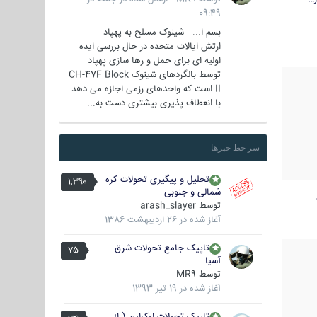
09:49
بسم ا... شینوک مسلح به پهپاد
ارتش ایالات متحده در حال بررسی ایده
اولیه ای برای حمل و رها سازی پهپاد
توسط بالگردهای شینوک CH-47F Block
II است که واحدهای رزمی اجازه می دهد
با انعطاف پذیری بیشتری دست به...
سر خط خبرها
تحلیل و پیگیری تحولات کره
1,390
شمالی و جنوبی
توسط
arash_slayer
آغاز شده در
26 اردیبهشت 1386
تاپیک جامع تحولات شرق
75
آسیا
توسط
MR9
آغاز شده در
19 تیر 1393
تاپیک تحولات اوکراین ( از