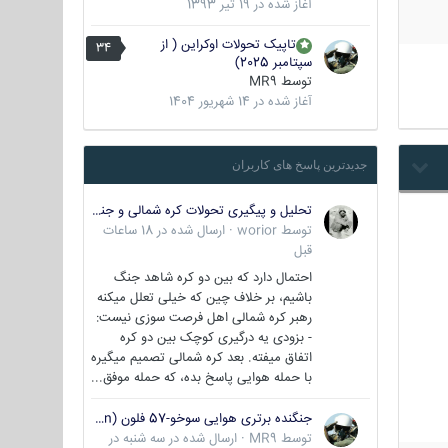
آغاز شده در
19 تیر 1393
تاپیک تحولات اوکراین ( از
34
سپتامبر 2025)
توسط
MR9
آغاز شده در
14 شهریور 1404
جدیدترین پاسخ های کاربران
تحلیل و پیگیری تحولات کره شمالی و جنوبی
توسط
worior
·
ارسال شده در
18 ساعات
قبل
احتمال دارد که بین دو کره شاهد جنگ
باشیم، بر خلاف چین که خیلی تعلل میکنه
رهبر کره شمالی اهل فرصت سوزی نیست:
- بزودی یه درگیری کوچک بین دو کره
اتفاق میفته. بعد کره شمالی تصمیم میگیره
با حمله هوایی پاسخ بده، که حمله موفق...
جنگنده برتری هوایی سوخو-57 فلون (Su-57/Felon)
توسط
MR9
·
ارسال شده در
سه شنبه در