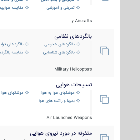
تمرینی و آموزشی
مقایسه هواپیم
y Aircrafts
بالگردهای نظامی
بالگردهای هجومی
بالگردهای تراب
بالگردهای شناسایی
مقایسه بالگرده
Military Helicopters
تسلیحات هوایی
موشکهای هوا به هوا
موشکهای هوا 
بمبها و راکت های هوایی
Air Launched Weapons
متفرقه در مورد نیروی هوایی