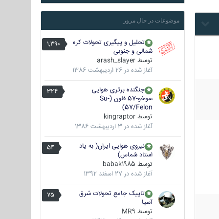
موضوعات در حال مرور
تحلیل و پیگیری تحولات کره
1,390
شمالی و جنوبی
توسط
arash_slayer
آغاز شده در
26 اردیبهشت 1386
جنگنده برتری هوایی
324
سوخو-57 فلون (Su-
57/Felon)
توسط
kingraptor
آغاز شده در
3 اردیبهشت 1386
نیروی هوایی ایران( به یاد
54
استاد شماس)
توسط
babak1985
آغاز شده در
27 اسفند 1392
تاپیک جامع تحولات شرق
75
آسیا
توسط
MR9