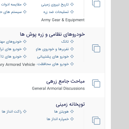
تاریخ نیروی زمینی
مقایسه ادوات 
تسلیحات ضد زره
سیستم های حف
Army Gear & Equipment
خودروهای نظامی و زره پوش ها
تانک
خودروهای مهن
نفربرها و خودروی های رزمی پیاده نظام
خودرو های ترا
خودرو های پشتیبانی آتش ، شناسایی و ضد ت
خودرو های تاک
خودرو های محافظت شده
tary Armored Vehicle
مباحث جامع زرهی
General Armorial Discussions
توپخانه زمینی
هویتزر ها
راکت انداز ها
خمپاره انداز ها