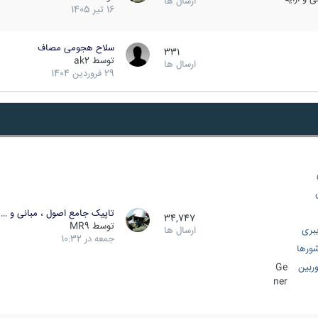
ارسال ها
16 تیر 1405
سلاح هجومی مصاف
331
توسط
ak2
ارسال ها
29 فروردین 1404
تاپیک جامع اصول ، مبانی و …
34,747
توسط
MR9
بری
ارسال ها
جمعه در 10:32
ورها
ربین
Ge
ner