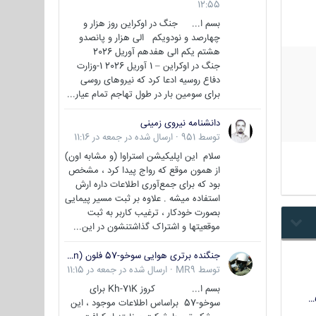
12:55
بسم ا... جنگ در اوکراین روز هزار و
چهارصد و نودویکم الی هزار و پانصدو
هشتم یکم الی هفدهم آوریل 2026
جنگ در اوکراین – 1 آوریل 2026 1-وزارت
دفاع روسیه ادعا کرد که نیروهای روسی
برای سومین بار در طول تهاجم تمام عیار...
دانشنامه نیروی زمینی
توسط
951
·
ارسال شده در
جمعه در 11:16
سلام این اپلیکیشن استراوا (و مشابه اون)
از همون موقع که رواج پیدا کرد ، مشخص
بود که برای جمع‌آوری اطلاعات داره ارش
استفاده میشه . علاوه بر ثبت مسیر پیمایی
بصورت خودکار ، ترغیب کاربر به ثبت
موقعیتها و اشتراک‌ گذاشتنشون در این...
جنگنده برتری هوایی سوخو-57 فلون (Su-57/Felon)
توسط
MR9
·
ارسال شده در
جمعه در 11:15
بسم ا... کروز Kh-71K برای
سوخو-57 براساس اطلاعات موجود ، این