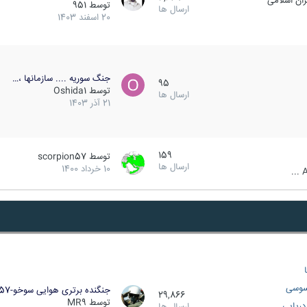
ان اسلامی
توسط
951
ارسال ها
20 اسفند 1403
جنگ سوریه .... سازمانها ،…
95
توسط
Oshida1
ارسال ها
21 آذر 1403
159
توسط
scorpion57
ارسال ها
10 خرداد 1400
A
سوسی
جنگنده برتری هوایی سوخو-57…
29,866
توسط
MR9
ریایی
ارسال ها