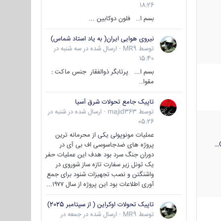
18:26
بسم ا.. فلون دوکابین ...
نیروی هوایی ایران( به یاد استاد شماس)
توسط
MR9
·
ارسال شده در
سه شنبه در
15:40
بسم ا... پرتابگر ذوالفقار جنس ماکت :
مقوا..
تاپیک جامع تحولات شرق آسیا
توسط
majid363
·
ارسال شده در
شنبه در
05:26
عملیات مونوپولی یکی از محرمانه ترین
پروژه های ضدجاسوسی اف بی آی در
دوران جنگ سرد بود هدف این عملیات حفر
یک تونل زیر سفارت تازه ساز شوروی در
واشنگتن و نصب تجهیزات شنود برای جمع
آوری اطلاعات بود این پروژه از سال ۱۹۷۷...
تاپیک تحولات اوکراین ( از سپتامبر 2025)
توسط
MR9
·
ارسال شده در
جمعه در