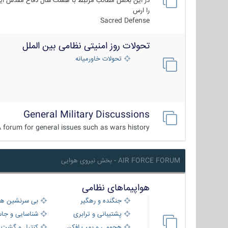
در این بخش مطالب مرتبط با هشت سال دفاع مقدس ایر
را ارس
Sacred Defense
تحولات روز امنیتی نظامی بین الملل
تحولات خاورمیانه
General Military Discussions
 forum for general issues such as wars history ...
AIR FORCE FORUM - بخش نیروی هوایی
هواپیماهای نظامی
جنگنده و رهگیر
بی سرنشین ها
پشتیبانی و ترابری
شناسایی و جا
هجومی و بمب افکن
کنترل و گشت د