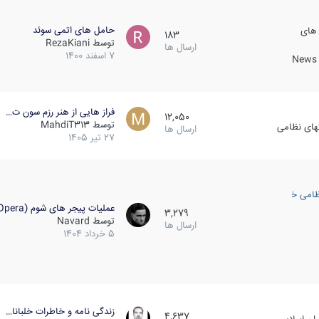
حامل های اتمی سوئد
 های
183
توسط
RezaKiani
ارسال ها
7 اسفند 1400
News &
فراز هایی از هنر رزم سون ت…
12,050
توسط
MahdiT313
کهای نظامی
ارسال ها
27 تیر 1405
ظامی خارجی
عملیات پیجر های شوم (Opera…
3,279
توسط
Navard
ارسال ها
5 خرداد 1404
زندگی نامه و خاطرات خلبانا…
4,637