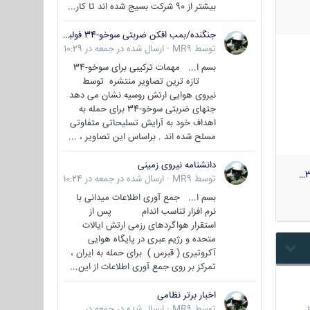
بیشتر از 90 شرکت بسیج شده اند تا کار...
جنگنده/بمب افکن ضربتی سوخو-34 فولبک ( Sukhoi Su-34/Fullback)
توسط
MR9
·
ارسال شده در
جمعه در 10:29
بسم ا... مهمات ترکیبی برای سوخو-34
تازه ترین تصاویر منتشره توسط
نیروی هوایی ارتش روسیه نشان می دهد
جتهای ضربتی سوخو-34 برای حمله به
اهداف خود به آرایش تسلیحاتی متفاوتی
مسلح شده اند . براساس این تصاویر ، ...
دانشنامه نیروی زمینی
3
توسط
MR9
·
ارسال شده در
جمعه در 10:24
بسم ا... جمع آوری اطلاعات میدانی با
نرم افزار تناسب اندام پس از
استقرار هواگردهای رزمی ارتش ایالات
متحده و رژیم عبری در پایگاه هوایی
آکروتیری ( قبرس ) برای حمله به ایران ،
تمرکز بر روی جمع آوری اطلاعات از این...
اخبار برتر نظامی
…
توسط
MR9
·
ارسال شده در
جمعه در