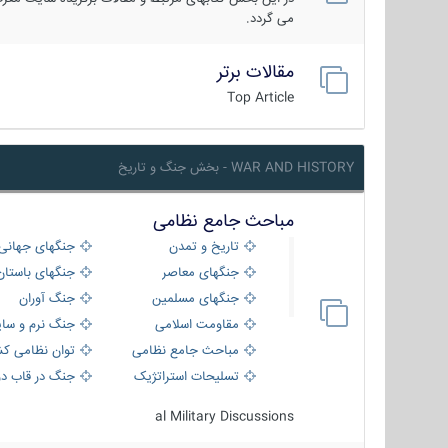
می گردد.
مقالات برتر
Top Article
WAR AND HISTORY - بخش جنگ و تاریخ
مباحث جامع نظامی
تاریخ و تمدن
جنگهای جهانی
جنگهای معاصر
جنگهای باستان
جنگهای مسلمین
جنگ آوران
مقاومت اسلامی
جنگ نرم و سای
مباحث جامع نظامی
توان نظامی کش
تسلیحات استراتژیک
جنگ در قاب دو
al Military Discussions