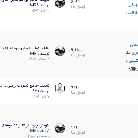
6,022
جنگی
توسط
MR9
ارسال ها
21 آذر 1404
اظت فعال
دسی
تانک اصلی میدان نبرد ام-یک…
9,980
بری نظامی
توسط
MR9
ارسال ها
2 مرداد 1405
انک
تیکی نظامی
Mili
تاپیک جامع تحولات زرهی در …
984
توسط
951
ارسال ها
7 آذر 1404
هویتزر چرخدار 2اس22 بوهدا…
1,841
توسط
MR9
ارسال ها
جمعه در 11:08