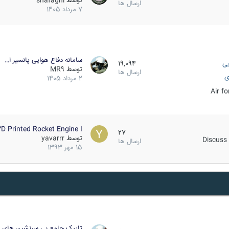
توسط
shafaghi
ارسال ها
7 مرداد 1405
سامانه دفاع هوایی پانسیر ا…
یی
19,094
توسط
MR9
ارسال ها
ی
2 مرداد 1405
Air f
D Printed Rocket Engine I…
27
توسط
yavarrr
Discuss 
ارسال ها
15 مهر 1393
تاپیک جامع بی سرنشین های ز