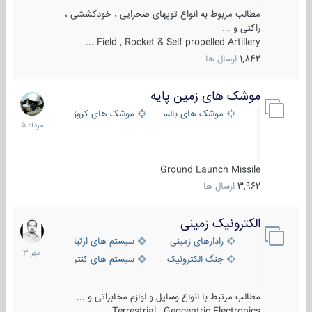
مطالب مربوط به انواع توپهای صحرایی ، خودکششی ،
راکتی و ...
Field , Rocket & Self-propelled Artillery ...
1,842
ارسال ها
موشک های زمین پایه
2
مرداد
موشک های بالستیک
موشک های کروز
1405
Ground Launch Missile
3,962
ارسال ها
الکترونیک زمینی
1
مهر
رادارهای زمینی
سیستم های ارتباطی و جمع آوری اطلاع
1403
جنگ الکترونیک
سیستم های کنترل آتش و تجهیزات الکتر
مطالب مرتبط با انواع وسایل و لوازم مخابراتی و ...
Terrestrial , Geocentric Electronics