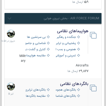
159
ارسال ها
AIR FORCE FORUM - بخش نیروی هوایی
هواپیماهای نظامی
دیروز
در
جنگنده و رهگیر
بی سرنشین ها
10:51
پشتیبانی و ترابری
شناسایی و جاسوسی
هجومی و بمب افکن
کنترل و گشت دریایی
تمرینی و آموزشی
مقایسه هواپیماها
Milit
ary
Aircrafts
29,867
ارسال ها
بالگردهای نظامی
22
تیر
بالگردهای هجومی
بالگردهای ترابری
1405
بالگردهای شناسایی
مقایسه بالگردها