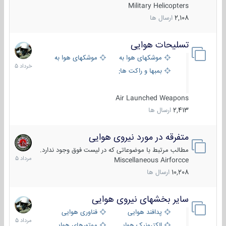
Military Helicopters
2,108
ارسال ها
تسلیحات هوایی
30
خرداد
موشکهای هوا به هوا
موشکهای هوا به سطح
1405
بمبها و راکت های هوایی
Air Launched Weapons
2,413
ارسال ها
متفرقه در مورد نیروی هوایی
7
مرداد
مطالب مرتبط با موضوعاتی که در لیست فوق وجود ندارد.
1405
Miscellaneous Airforcce
10,208
ارسال ها
سایر بخشهای نیروی هوایی
2
مرداد
پدافند هوایی
فناوری هوایی
1405
الکترونیک هوایی
موتورهای هوایی