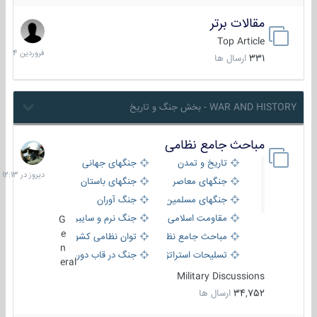
مقالات برتر
29
فروردین
Top Article
1404
331
ارسال ها
WAR AND HISTORY - بخش جنگ و تاریخ
مباحث جامع نظامی
دیروز
در
تاریخ و تمدن
جنگهای جهانی
12:13
جنگهای معاصر
جنگهای باستان
جنگهای مسلمین
جنگ آوران
مقاومت اسلامی
جنگ نرم و سایبری
G
e
مباحث جامع نظامی
توان نظامی کشورها
n
تسلیحات استراتژیک
جنگ در قاب دوربین
eral
Military Discussions
34,752
ارسال ها