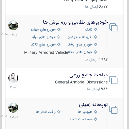
6,022
ارسال ها
خودروهای نظامی و زره پوش ها
دیروز
در
تانک
خودروهای مهندسی
09:51
نفربرها و خودروی های رزمی پیاده نظام
خودرو های ترابری نظامی
خودرو های پشتیبانی آتش ، شناسایی و ضد تانک
خودرو های تاکتیکی نظامی
خودرو های محافظت شده
Military Armored Vehicle
9,982
ارسال ها
مباحث جامع زرهی
7
آذر
General Armorial Discussions
1404
984
ارسال ها
توپخانه زمینی
دیروز
در
هویتزر ها
راکت انداز ها
09:09
خمپاره انداز ها