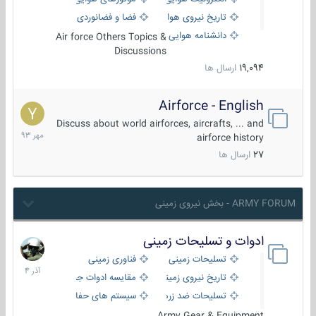
تاریخ نیروی هوایی
فضا و فضانوردی
دانشنامه هوایی
Air force Others Topics &
Discussions
19,094
ارسال ها
Airforce - English
15
مهر
Discuss about world airforces, aircrafts, ... and
1393
airforce history
27
ارسال ها
ARMY FORUM - بخش نیروی زمینی
ادوات و تسلیحات زمینی
21
آذر
تسلیحات زمینی
فناوری زمینی
1404
تاریخ نیروی زمینی
مقایسه ادوات جنگی
تسلیحات ضد زره
سیستم های حفاظت فعال
Army Gear & Equipment