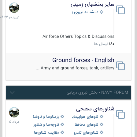
سایر بخشهای زمینی
دیروز
در
دانشنامه نیروی زمینی
09:22
Air force Others Topics & Discussions
180
ارسال ها
Ground forces - English
Army and ground forces, tank, artillery ...
NAVY FORUM - بخش نیروی دریایی
شناورهای سطحی
2
مرداد
ناوهای هواپیمابر و بالگرد بر
رزمناوها و ناوشکن‌ها
1405
ناوهای محافظ
ناوچه‌ها و شناورهای گشتی
شناورهای تندرو
مقایسه شناورها