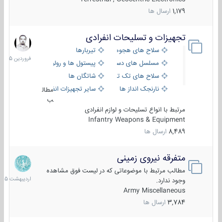
1,179
ارسال ها
تجهیزات و تسلیحات انفرادی
17
فروردین
سلاح های هجومی
تیربارها
1405
مسلسل های دستی
پیستول ها و رولورها
سلاح های تک تیر اندازی
شاتگان ها
نارنجک انداز ها
سایر تجهیزات انفرادی
مطال
ب
مرتبط با انواع تسلیحات و لوازم انفرادی
Infantry Weapons & Equipment
8,489
ارسال ها
متفرقه نیروی زمینی
27
اردیبهش
مطالب مرتبط با موضوعاتی که در لیست فوق مشاهده
1405
وجود ندارد.
Army Miscellaneous
3,784
ارسال ها