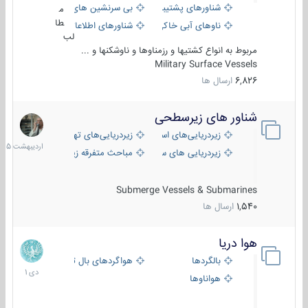
شناورهای پشتیبانی
بی سرنشین های دریایی
م
طا
ناوهای آبی خاکی و نیروبر
شناورهای اطلاعاتی و جاسوسی
لب
مربوط به انواع کشتیها و رزمناوها و ناوشکنها و ...
Military Surface Vessels
6,826
ارسال ها
شناور های زیرسطحی
31
اردیبهش
زیردریایی‌های استراتژیک
زیردریایی‌های تهاجمی
1405
زیردریایی های سبک
مباحث متفرقه زیرسطحی
Submerge Vessels & Submarines
1,540
ارسال ها
هوا دریا
12
دی
بالگردها
هواگردهای بال ثابت
1401
هواناوها