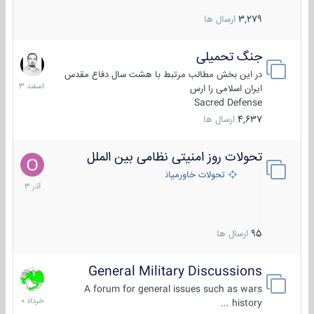
3,279
ارسال ها
جنگ تحمیلی
20
اسفند
در این بخش مطالب مرتبط با هشت سال دفاع مقدس
1403
ایران اسلامی را ارس
Sacred Defense
4,637
ارسال ها
تحولات روز امنیتی نظامی بین الملل
21
آذر
تحولات خاورمیانه
1403
95
ارسال ها
General Military Discussions
10
خرداد
A forum for general issues such as wars
1400
history ...