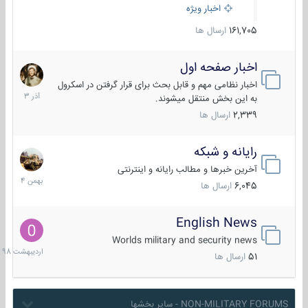
اخبار ویژه
161,705
ارسال ها
اخبار صفحه اول
7
آذر
اخبار نظامی مهم و قابل بحث برای قرار گرفتن در اسکرول
1403
به این بخش منتقل میشوند.
2,339
ارسال ها
رایانه و شبکه
30
بهمن
آخرین خبرها و مطالب رایانه و اینترنتی
1404
6,045
ارسال ها
English News
10
اردیبهش
Worlds military and security news
1398
51
ارسال ها
NON-MILITARY FORUMS - سایر بخشها