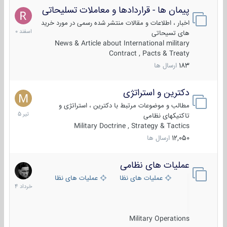
پیمان ها - قراردادها و معاملات تسلیحاتی
7
اسفند
اخبار ، اطلاعات و مقالات منتشر شده رسمی در مورد خرید
1400
های تسیحاتی
News & Article about International military
Contract , Pacts & Treaty
183
ارسال ها
دکترین و استراتژی
27
تیر
مطالب و موضوعات مرتبط با دکترین ، استراتژی و
1405
تاکتیکهای نظامی
Military Doctrine , Strategy & Tactics
12,050
ارسال ها
عملیات های نظامی
5
خرداد
عملیات های نظامی ایران
عملیات های نظامی خارجی
1404
Military Operations