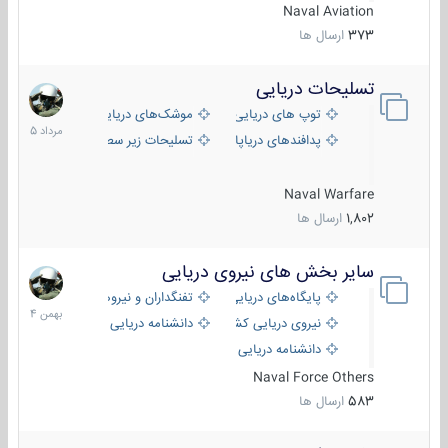
Naval Aviation
373
ارسال ها
تسلیحات دریایی
2
مرداد
توپ های دریایی
موشک‌های دریایی
1405
پدافندهای دریاپایه
تسلیحات زیر سطحی
Naval Warfare
1,802
ارسال ها
سایر بخش های نیروی دریایی
22
بهمن
پایگاه‌های دریایی
تفنگداران و نیروهای ویژه‌ی دریایی
1404
نیروی دریایی کشورهای مختلف
دانشنامه دریایی
دانشنامه دریایی کپی
Naval Force Others
583
ارسال ها