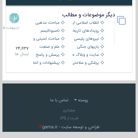
دیگر موضوعات و مطالب
8
اردیبهش
انقلاب اسلامی ایران
مباحث مذهبی
1405
رویدادهای تاریخی و مذهبی
ناسیونالیسم
نیروهای پلیسی
مباحث امنیتی و اطلاعاتی
بازیهای جنگی
علم و صنعت
24,637
ارسال ها
سایت و وبلاگ ها
پرسش و پاسخ
پزشکی و سلامتی
پیشنهادات و انتقادات
پوسته
تماس با ما
میلیتاری
قدرت از IPS
طراحي و توسعه سايت -
gama.ir
iT