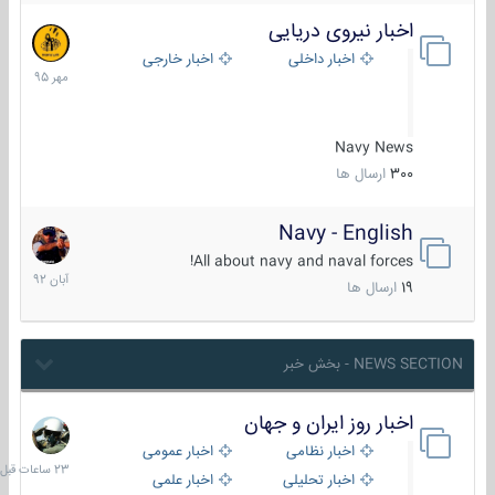
اخبار نیروی دریایی
27
مهر
اخبار داخلی
اخبار خارجی
1395
Navy News
300
ارسال ها
Navy - English
22
آبان
All about navy and naval forces!
1392
19
ارسال ها
NEWS SECTION - بخش خبر
اخبار روز ایران و جهان
23
ساعات
اخبار نظامی
اخبار عمومی
قبل
اخبار تحلیلی
اخبار علمی