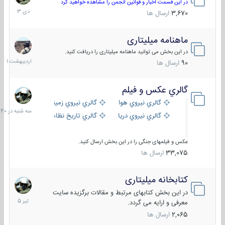
دی
در این قسمت اخبار و قوانین انجمن را مشاهده خواهید کرد
1403
3,670
ارسال ها
ماهنامه میلیتاری
30
اردیبهش
در این بخش می توانید ماهنامه میلیتاری را دریافت کنید.
1401
90
ارسال ها
گالري عكس و فيلم
سه
شنبه
گالري نيروي هوايي
گالري نيروي زميني
در
گالري نيروي دريايي
گالري تاریخ نظامی
15:40
عکس و فیلمهای جنگی را در این بخش ارسال کنید.
33,075
ارسال ها
کتابخانه میلیتاری
16
تیر
در این بخش کتابهای مرتبط و مقالات برگزیده سایت
1405
معرفی و ارایه می گردد.
2,065
ارسال ها