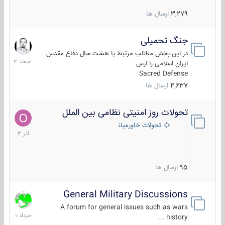
3,279
ارسال ها
جنگ تحمیلی
20
اسفند
در این بخش مطالب مرتبط با هشت سال دفاع مقدس
1403
ایران اسلامی را ارس
Sacred Defense
4,637
ارسال ها
تحولات روز امنیتی نظامی بین الملل
21
آذر
تحولات خاورمیانه
1403
95
ارسال ها
General Military Discussions
10
خرداد
A forum for general issues such as wars
1400
history ...