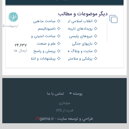
دیگر موضوعات و مطالب
8
اردیبهش
انقلاب اسلامی ایران
مباحث مذهبی
1405
رویدادهای تاریخی و مذهبی
ناسیونالیسم
نیروهای پلیسی
مباحث امنیتی و اطلاعاتی
بازیهای جنگی
علم و صنعت
24,637
ارسال ها
سایت و وبلاگ ها
پرسش و پاسخ
پزشکی و سلامتی
پیشنهادات و انتقادات
پوسته
تماس با ما
میلیتاری
قدرت از IPS
طراحي و توسعه سايت -
gama.ir
iT