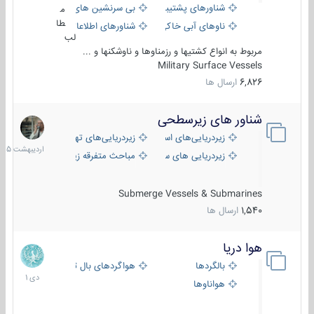
شناورهای پشتیبانی
بی سرنشین های دریایی
م
طا
ناوهای آبی خاکی و نیروبر
شناورهای اطلاعاتی و جاسوسی
لب
مربوط به انواع کشتیها و رزمناوها و ناوشکنها و ...
Military Surface Vessels
6,826
ارسال ها
شناور های زیرسطحی
31
اردیبهش
زیردریایی‌های استراتژیک
زیردریایی‌های تهاجمی
1405
زیردریایی های سبک
مباحث متفرقه زیرسطحی
Submerge Vessels & Submarines
1,540
ارسال ها
هوا دریا
12
دی
بالگردها
هواگردهای بال ثابت
1401
هواناوها