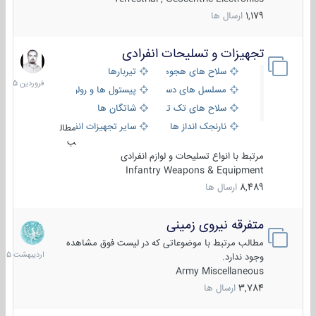
1,179
ارسال ها
تجهیزات و تسلیحات انفرادی
17
فروردین
سلاح های هجومی
تیربارها
1405
مسلسل های دستی
پیستول ها و رولورها
سلاح های تک تیر اندازی
شاتگان ها
نارنجک انداز ها
سایر تجهیزات انفرادی
مطال
ب
مرتبط با انواع تسلیحات و لوازم انفرادی
Infantry Weapons & Equipment
8,489
ارسال ها
متفرقه نیروی زمینی
27
اردیبهش
مطالب مرتبط با موضوعاتی که در لیست فوق مشاهده
1405
وجود ندارد.
Army Miscellaneous
3,784
ارسال ها