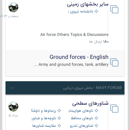
سایر بخشهای زمینی
جمعه
در
دانشنامه نیروی زمینی
09:22
Air force Others Topics & Discussions
180
ارسال ها
Ground forces - English
Army and ground forces, tank, artillery ...
NAVY FORUM - بخش نیروی دریایی
شناورهای سطحی
2
مرداد
ناوهای هواپیمابر و بالگرد بر
رزمناوها و ناوشکن‌ها
1405
ناوهای محافظ
ناوچه‌ها و شناورهای گشتی
شناورهای تندرو
مقایسه شناورها