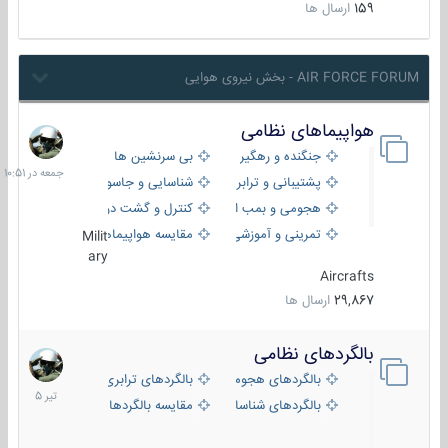
159
ارسال ها
AIR FORCE FORUM - بخش نیروی هوایی
هواپیماهای نظامی
جمعه
در
جنگنده و رهگیر
بی سرنشین ها
10:51
پشتیبانی و ترابری
شناسایی و جاسوسی
هجومی و بمب افکن
کنترل و گشت دریایی
تمرینی و آموزشی
مقایسه هواپیماها
Milit
ary
Aircrafts
29,867
ارسال ها
بالگردهای نظامی
22
تیر
بالگردهای هجومی
بالگردهای ترابری
1405
بالگردهای شناسایی
مقایسه بالگردها