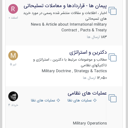
پیمان ها - قراردادها و معاملات تسلیحاتی
7
اسفند
اخبار ، اطلاعات و مقالات منتشر شده رسمی در مورد خرید
1400
های تسیحاتی
News & Article about International military
Contract , Pacts & Treaty
183
ارسال ها
دکترین و استراتژی
27
تیر
مطالب و موضوعات مرتبط با دکترین ، استراتژی و
1405
تاکتیکهای نظامی
Military Doctrine , Strategy & Tactics
12,050
ارسال ها
عملیات های نظامی
5
خرداد
عملیات های نظامی ایران
عملیات های نظامی خارجی
1404
Military Operations