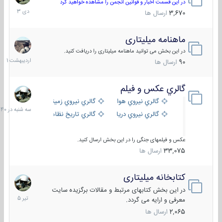
دی
در این قسمت اخبار و قوانین انجمن را مشاهده خواهید کرد
1403
3,670
ارسال ها
ماهنامه میلیتاری
30
اردیبهش
در این بخش می توانید ماهنامه میلیتاری را دریافت کنید.
1401
90
ارسال ها
گالري عكس و فيلم
سه
شنبه
گالري نيروي هوايي
گالري نيروي زميني
در
گالري نيروي دريايي
گالري تاریخ نظامی
15:40
عکس و فیلمهای جنگی را در این بخش ارسال کنید.
33,075
ارسال ها
کتابخانه میلیتاری
16
تیر
در این بخش کتابهای مرتبط و مقالات برگزیده سایت
1405
معرفی و ارایه می گردد.
2,065
ارسال ها