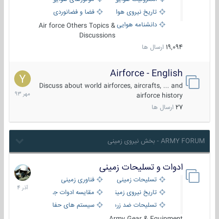
تاریخ نیروی هوایی
فضا و فضانوردی
دانشنامه هوایی
Air force Others Topics &
Discussions
19,094
ارسال ها
Airforce - English
15
مهر
Discuss about world airforces, aircrafts, ... and
1393
airforce history
27
ارسال ها
ARMY FORUM - بخش نیروی زمینی
ادوات و تسلیحات زمینی
21
آذر
تسلیحات زمینی
فناوری زمینی
1404
تاریخ نیروی زمینی
مقایسه ادوات جنگی
تسلیحات ضد زره
سیستم های حفاظت فعال
Army Gear & Equipment