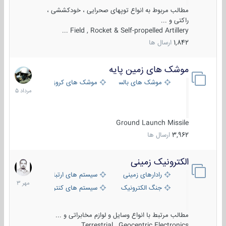
مطالب مربوط به انواع توپهای صحرایی ، خودکششی ،
راکتی و ...
Field , Rocket & Self-propelled Artillery ...
1,842
ارسال ها
موشک های زمین پایه
2
مرداد
موشک های بالستیک
موشک های کروز
1405
Ground Launch Missile
3,962
ارسال ها
الکترونیک زمینی
1
مهر
رادارهای زمینی
سیستم های ارتباطی و جمع آوری اطلاع
1403
جنگ الکترونیک
سیستم های کنترل آتش و تجهیزات الکتر
مطالب مرتبط با انواع وسایل و لوازم مخابراتی و ...
Terrestrial , Geocentric Electronics