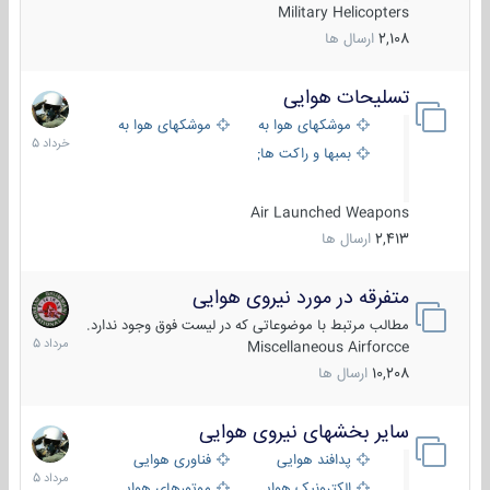
Military Helicopters
2,108
ارسال ها
تسلیحات هوایی
30
خرداد
موشکهای هوا به هوا
موشکهای هوا به سطح
1405
بمبها و راکت های هوایی
Air Launched Weapons
2,413
ارسال ها
متفرقه در مورد نیروی هوایی
7
مرداد
مطالب مرتبط با موضوعاتی که در لیست فوق وجود ندارد.
1405
Miscellaneous Airforcce
10,208
ارسال ها
سایر بخشهای نیروی هوایی
2
مرداد
پدافند هوایی
فناوری هوایی
1405
الکترونیک هوایی
موتورهای هوایی