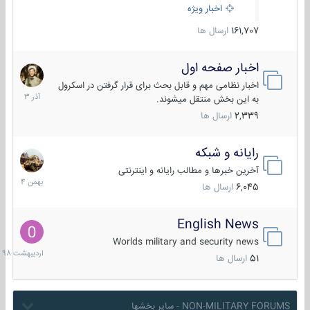
اخبار ویژه
161,707
ارسال ها
اخبار صفحه اول
7
آذر
اخبار نظامی مهم و قابل بحث برای قرار گرفتن در اسکرول
1403
به این بخش منتقل میشوند.
2,339
ارسال ها
رایانه و شبکه
30
بهمن
آخرین خبرها و مطالب رایانه و اینترنتی
1404
6,045
ارسال ها
English News
10
اردیبهش
Worlds military and security news
1398
51
ارسال ها
NON-MILITARY FORUMS - سایر بخشها