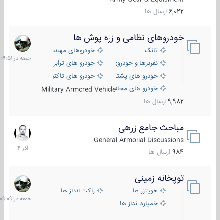
6,022
ارسال ها
خودروهای نظامی و زره پوش ها
جمعه
در
تانک
خودروهای مهندسی
09:51
نفربرها و خودروی های رزمی پیاده نظام
خودرو های ترابری نظامی
خودرو های پشتیبانی آتش ، شناسایی و ضد تانک
خودرو های تاکتیکی نظامی
خودرو های محافظت شده
Military Armored Vehicle
9,982
ارسال ها
مباحث جامع زرهی
7
آذر
General Armorial Discussions
1404
984
ارسال ها
توپخانه زمینی
جمعه
در
هویتزر ها
راکت انداز ها
09:09
خمپاره انداز ها