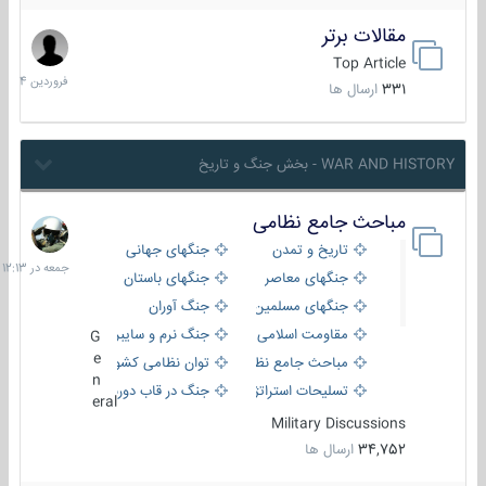
مقالات برتر
29
فروردین
Top Article
1404
331
ارسال ها
WAR AND HISTORY - بخش جنگ و تاریخ
مباحث جامع نظامی
جمعه
در
تاریخ و تمدن
جنگهای جهانی
12:13
جنگهای معاصر
جنگهای باستان
جنگهای مسلمین
جنگ آوران
مقاومت اسلامی
جنگ نرم و سایبری
G
e
مباحث جامع نظامی
توان نظامی کشورها
n
تسلیحات استراتژیک
جنگ در قاب دوربین
eral
Military Discussions
34,752
ارسال ها