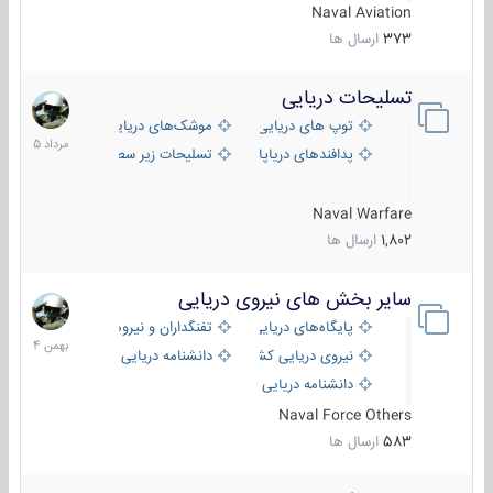
Naval Aviation
373
ارسال ها
تسلیحات دریایی
2
مرداد
توپ های دریایی
موشک‌های دریایی
1405
پدافندهای دریاپایه
تسلیحات زیر سطحی
Naval Warfare
1,802
ارسال ها
سایر بخش های نیروی دریایی
22
بهمن
پایگاه‌های دریایی
تفنگداران و نیروهای ویژه‌ی دریایی
1404
نیروی دریایی کشورهای مختلف
دانشنامه دریایی
دانشنامه دریایی کپی
Naval Force Others
583
ارسال ها