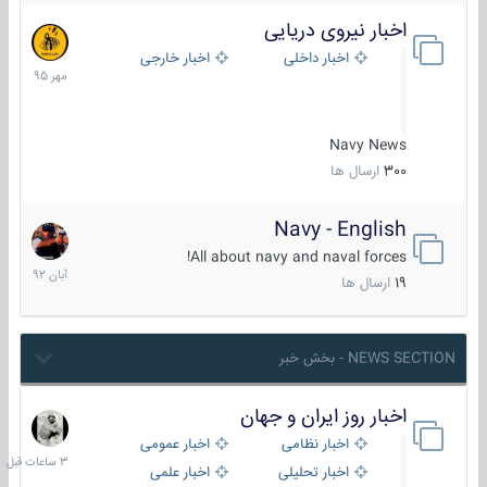
اخبار نیروی دریایی
27
مهر
اخبار داخلی
اخبار خارجی
1395
Navy News
300
ارسال ها
Navy - English
22
آبان
All about navy and naval forces!
1392
19
ارسال ها
NEWS SECTION - بخش خبر
اخبار روز ایران و جهان
3
ساعات
اخبار نظامی
اخبار عمومی
قبل
اخبار تحلیلی
اخبار علمی