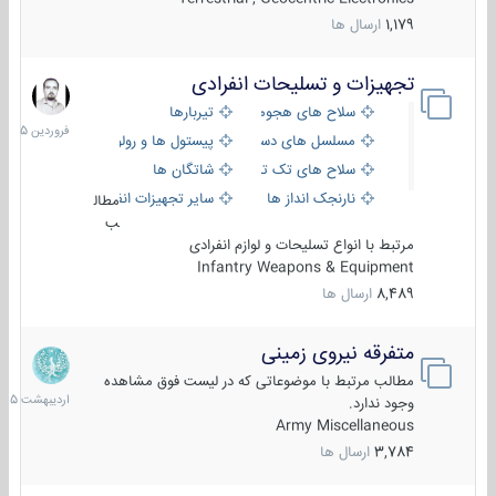
1,179
ارسال ها
تجهیزات و تسلیحات انفرادی
17
فروردین
سلاح های هجومی
تیربارها
1405
مسلسل های دستی
پیستول ها و رولورها
سلاح های تک تیر اندازی
شاتگان ها
نارنجک انداز ها
سایر تجهیزات انفرادی
مطال
ب
مرتبط با انواع تسلیحات و لوازم انفرادی
Infantry Weapons & Equipment
8,489
ارسال ها
متفرقه نیروی زمینی
27
اردیبهش
مطالب مرتبط با موضوعاتی که در لیست فوق مشاهده
1405
وجود ندارد.
Army Miscellaneous
3,784
ارسال ها