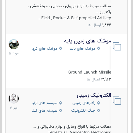
مطالب مربوط به انواع توپهای صحرایی ، خودکششی ،
راکتی و ...
Field , Rocket & Self-propelled Artillery ...
1,842
ارسال ها
موشک های زمین پایه
2
مرداد
موشک های بالستیک
موشک های کروز
1405
Ground Launch Missile
3,962
ارسال ها
الکترونیک زمینی
1
مهر
رادارهای زمینی
سیستم های ارتباطی و جمع آوری اطلاع
1403
جنگ الکترونیک
سیستم های کنترل آتش و تجهیزات الکتر
مطالب مرتبط با انواع وسایل و لوازم مخابراتی و ...
Terrestrial , Geocentric Electronics