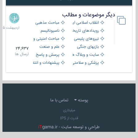
دیگر موضوعات و مطالب
8
اردیبهش
انقلاب اسلامی ایران
مباحث مذهبی
1405
رویدادهای تاریخی و مذهبی
ناسیونالیسم
نیروهای پلیسی
مباحث امنیتی و اطلاعاتی
بازیهای جنگی
علم و صنعت
24,637
ارسال ها
سایت و وبلاگ ها
پرسش و پاسخ
پزشکی و سلامتی
پیشنهادات و انتقادات
پوسته
تماس با ما
میلیتاری
قدرت از IPS
طراحي و توسعه سايت -
gama.ir
iT