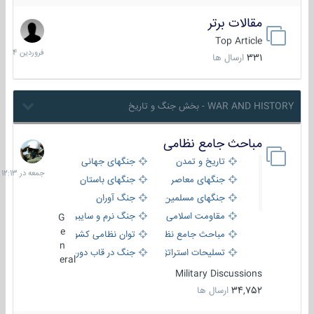
مقالات برتر
29
فروردین
Top Article
1404
331
ارسال ها
WAR AND HISTORY - بخش جنگ و تاریخ
مباحث جامع نظامی
جمعه
در
تاریخ و تمدن
جنگهای جهانی
12:13
جنگهای معاصر
جنگهای باستان
جنگهای مسلمین
جنگ آوران
مقاومت اسلامی
جنگ نرم و سایبری
G
e
مباحث جامع نظامی
توان نظامی کشورها
n
تسلیحات استراتژیک
جنگ در قاب دوربین
eral
Military Discussions
34,752
ارسال ها