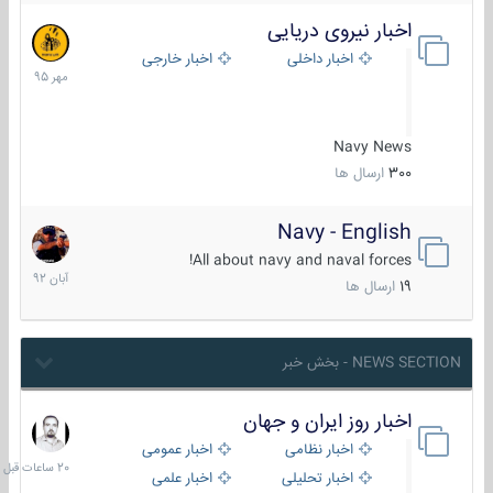
اخبار نیروی دریایی
27
مهر
اخبار داخلی
اخبار خارجی
1395
Navy News
300
ارسال ها
Navy - English
22
آبان
All about navy and naval forces!
1392
19
ارسال ها
NEWS SECTION - بخش خبر
اخبار روز ایران و جهان
20
ساعات
اخبار نظامی
اخبار عمومی
قبل
اخبار تحلیلی
اخبار علمی