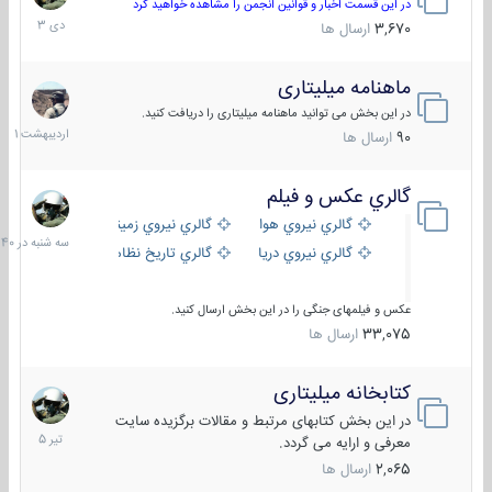
دی
در این قسمت اخبار و قوانین انجمن را مشاهده خواهید کرد
1403
3,670
ارسال ها
ماهنامه میلیتاری
30
اردیبهش
در این بخش می توانید ماهنامه میلیتاری را دریافت کنید.
1401
90
ارسال ها
گالري عكس و فيلم
سه
شنبه
گالري نيروي هوايي
گالري نيروي زميني
در
گالري نيروي دريايي
گالري تاریخ نظامی
15:40
عکس و فیلمهای جنگی را در این بخش ارسال کنید.
33,075
ارسال ها
کتابخانه میلیتاری
16
تیر
در این بخش کتابهای مرتبط و مقالات برگزیده سایت
1405
معرفی و ارایه می گردد.
2,065
ارسال ها