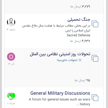
3,279
ارسال ها
جنگ تحمیلی
20
اسفند
در این بخش مطالب مرتبط با هشت سال دفاع مقدس
1403
ایران اسلامی را ارس
Sacred Defense
4,637
ارسال ها
تحولات روز امنیتی نظامی بین الملل
21
آذر
تحولات خاورمیانه
1403
95
ارسال ها
General Military Discussions
10
خرداد
A forum for general issues such as wars
1400
history ...