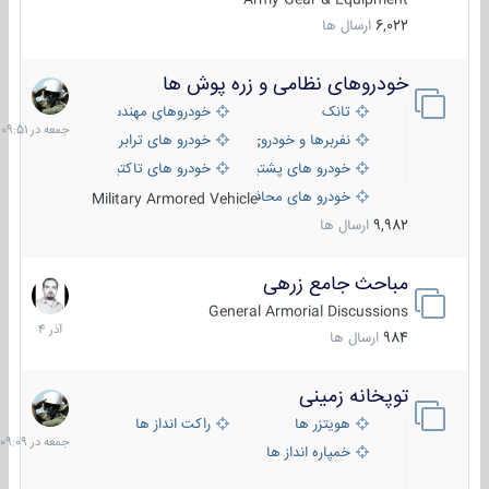
6,022
ارسال ها
خودروهای نظامی و زره پوش ها
جمعه
در
تانک
خودروهای مهندسی
09:51
نفربرها و خودروی های رزمی پیاده نظام
خودرو های ترابری نظامی
خودرو های پشتیبانی آتش ، شناسایی و ضد تانک
خودرو های تاکتیکی نظامی
خودرو های محافظت شده
Military Armored Vehicle
9,982
ارسال ها
مباحث جامع زرهی
7
آذر
General Armorial Discussions
1404
984
ارسال ها
توپخانه زمینی
جمعه
در
هویتزر ها
راکت انداز ها
09:09
خمپاره انداز ها