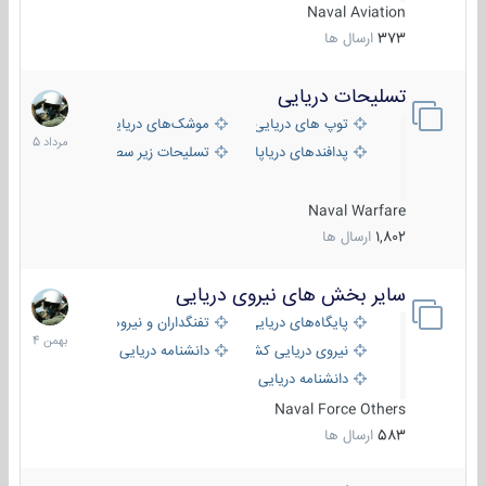
Naval Aviation
373
ارسال ها
تسلیحات دریایی
2
مرداد
توپ های دریایی
موشک‌های دریایی
1405
پدافندهای دریاپایه
تسلیحات زیر سطحی
Naval Warfare
1,802
ارسال ها
سایر بخش های نیروی دریایی
22
بهمن
پایگاه‌های دریایی
تفنگداران و نیروهای ویژه‌ی دریایی
1404
نیروی دریایی کشورهای مختلف
دانشنامه دریایی
دانشنامه دریایی کپی
Naval Force Others
583
ارسال ها