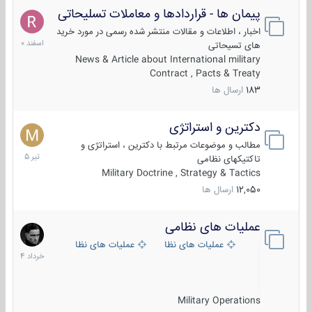
پیمان ها - قراردادها و معاملات تسلیحاتی
7
اسفند
اخبار ، اطلاعات و مقالات منتشر شده رسمی در مورد خرید
1400
های تسیحاتی
News & Article about International military
Contract , Pacts & Treaty
183
ارسال ها
دکترین و استراتژی
27
تیر
مطالب و موضوعات مرتبط با دکترین ، استراتژی و
1405
تاکتیکهای نظامی
Military Doctrine , Strategy & Tactics
12,050
ارسال ها
عملیات های نظامی
5
خرداد
عملیات های نظامی ایران
عملیات های نظامی خارجی
1404
Military Operations