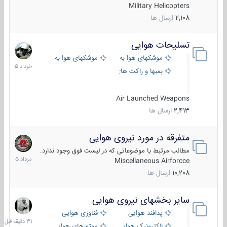
Military Helicopters
2,108
ارسال ها
تسلیحات هوایی
30
خرداد
موشکهای هوا به هوا
موشکهای هوا به سطح
1405
بمبها و راکت های هوایی
Air Launched Weapons
2,413
ارسال ها
متفرقه در مورد نیروی هوایی
7
مرداد
مطالب مرتبط با موضوعاتی که در لیست فوق وجود ندارد.
1405
Miscellaneous Airforcce
10,208
ارسال ها
سایر بخشهای نیروی هوایی
31
دقیقه
پدافند هوایی
فناوری هوایی
قبل
الکترونیک هوایی
موتورهای هوایی