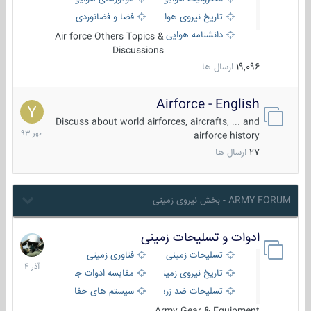
تاریخ نیروی هوایی
فضا و فضانوردی
دانشنامه هوایی
Air force Others Topics &
Discussions
19,096
ارسال ها
Airforce - English
15
مهر
Discuss about world airforces, aircrafts, ... and
1393
airforce history
27
ارسال ها
ARMY FORUM - بخش نیروی زمینی
ادوات و تسلیحات زمینی
21
آذر
تسلیحات زمینی
فناوری زمینی
1404
تاریخ نیروی زمینی
مقایسه ادوات جنگی
تسلیحات ضد زره
سیستم های حفاظت فعال
Army Gear & Equipment