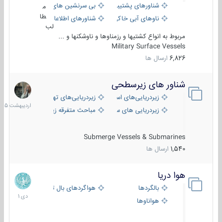
شناورهای پشتیبانی
بی سرنشین های دریایی
م
طا
ناوهای آبی خاکی و نیروبر
شناورهای اطلاعاتی و جاسوسی
لب
مربوط به انواع کشتیها و رزمناوها و ناوشکنها و ...
Military Surface Vessels
6,826
ارسال ها
شناور های زیرسطحی
31
اردیبهش
زیردریایی‌های استراتژیک
زیردریایی‌های تهاجمی
1405
زیردریایی های سبک
مباحث متفرقه زیرسطحی
Submerge Vessels & Submarines
1,540
ارسال ها
هوا دریا
12
دی
بالگردها
هواگردهای بال ثابت
1401
هواناوها