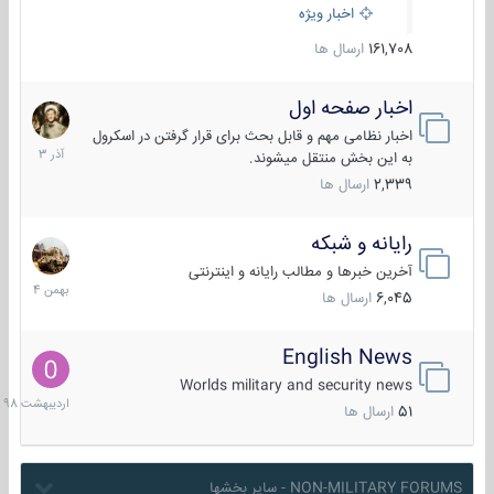
اخبار ویژه
161,708
ارسال ها
اخبار صفحه اول
7
آذر
اخبار نظامی مهم و قابل بحث برای قرار گرفتن در اسکرول
1403
به این بخش منتقل میشوند.
2,339
ارسال ها
رایانه و شبکه
30
بهمن
آخرین خبرها و مطالب رایانه و اینترنتی
1404
6,045
ارسال ها
English News
10
اردیبهش
Worlds military and security news
1398
51
ارسال ها
NON-MILITARY FORUMS - سایر بخشها