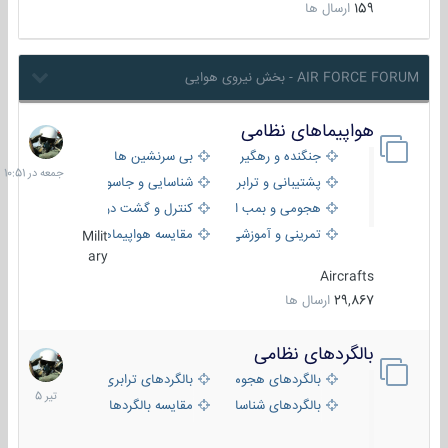
159
ارسال ها
AIR FORCE FORUM - بخش نیروی هوایی
هواپیماهای نظامی
جمعه
در
جنگنده و رهگیر
بی سرنشین ها
10:51
پشتیبانی و ترابری
شناسایی و جاسوسی
هجومی و بمب افکن
کنترل و گشت دریایی
تمرینی و آموزشی
مقایسه هواپیماها
Milit
ary
Aircrafts
29,867
ارسال ها
بالگردهای نظامی
22
تیر
بالگردهای هجومی
بالگردهای ترابری
1405
بالگردهای شناسایی
مقایسه بالگردها