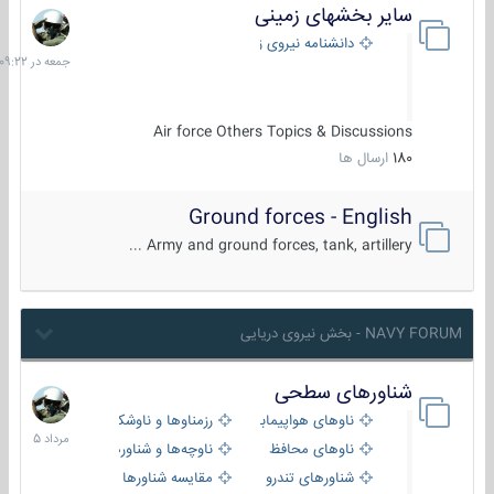
سایر بخشهای زمینی
جمعه
در
دانشنامه نیروی زمینی
09:22
Air force Others Topics & Discussions
180
ارسال ها
Ground forces - English
Army and ground forces, tank, artillery ...
NAVY FORUM - بخش نیروی دریایی
شناورهای سطحی
2
مرداد
ناوهای هواپیمابر و بالگرد بر
رزمناوها و ناوشکن‌ها
1405
ناوهای محافظ
ناوچه‌ها و شناورهای گشتی
شناورهای تندرو
مقایسه شناورها