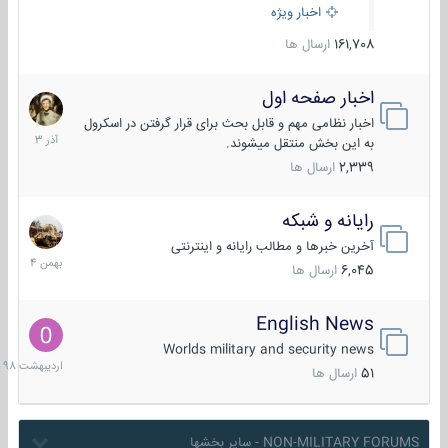
اخبار ویژه
161,708
ارسال ها
اخبار صفحه اول
7
آذر
اخبار نظامی مهم و قابل بحث برای قرار گرفتن در اسکرول
1403
به این بخش منتقل میشوند.
2,339
ارسال ها
رایانه و شبکه
30
بهمن
آخرین خبرها و مطالب رایانه و اینترنتی
1404
6,045
ارسال ها
English News
10
اردیبهش
Worlds military and security news
1398
51
ارسال ها
NON-MILITARY FORUMS - سایر بخشها