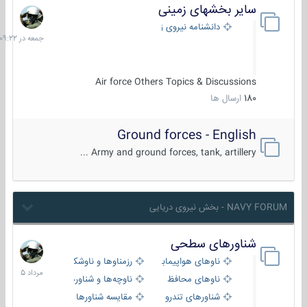
سایر بخشهای زمینی
جمعه
در
دانشنامه نیروی زمینی
09:22
Air force Others Topics & Discussions
180
ارسال ها
Ground forces - English
Army and ground forces, tank, artillery ...
NAVY FORUM - بخش نیروی دریایی
شناورهای سطحی
2
مرداد
ناوهای هواپیمابر و بالگرد بر
رزمناوها و ناوشکن‌ها
1405
ناوهای محافظ
ناوچه‌ها و شناورهای گشتی
شناورهای تندرو
مقایسه شناورها