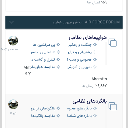
159
ارسال ها
AIR FORCE FORUM - بخش نیروی هوایی
هواپیماهای نظامی
جمعه
در
جنگنده و رهگیر
بی سرنشین ها
10:51
پشتیبانی و ترابری
شناسایی و جاسوسی
هجومی و بمب افکن
کنترل و گشت دریایی
تمرینی و آموزشی
مقایسه هواپیماها
Milit
ary
Aircrafts
29,867
ارسال ها
بالگردهای نظامی
22
تیر
بالگردهای هجومی
بالگردهای ترابری
1405
بالگردهای شناسایی
مقایسه بالگردها