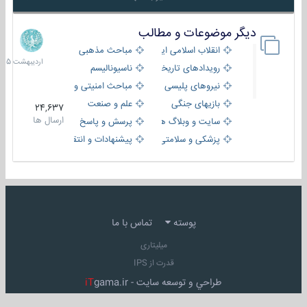
دیگر موضوعات و مطالب
8
اردیبهش
انقلاب اسلامی ایران
مباحث مذهبی
1405
رویدادهای تاریخی و مذهبی
ناسیونالیسم
نیروهای پلیسی
مباحث امنیتی و اطلاعاتی
بازیهای جنگی
علم و صنعت
24,637
ارسال ها
سایت و وبلاگ ها
پرسش و پاسخ
پزشکی و سلامتی
پیشنهادات و انتقادات
پوسته
تماس با ما
میلیتاری
قدرت از IPS
طراحي و توسعه سايت -
gama.ir
iT