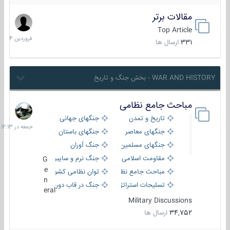
مقالات برتر
29
فروردین
Top Article
1404
331
ارسال ها
WAR AND HISTORY - بخش جنگ و تاریخ
مباحث جامع نظامی
جمعه
در
تاریخ و تمدن
جنگهای جهانی
12:13
جنگهای معاصر
جنگهای باستان
جنگهای مسلمین
جنگ آوران
مقاومت اسلامی
جنگ نرم و سایبری
G
e
مباحث جامع نظامی
توان نظامی کشورها
n
تسلیحات استراتژیک
جنگ در قاب دوربین
eral
Military Discussions
34,752
ارسال ها