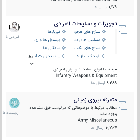
1,179
ارسال ها
تجهیزات و تسلیحات انفرادی
17
فروردین
سلاح های هجومی
تیربارها
1405
مسلسل های دستی
پیستول ها و رولورها
سلاح های تک تیر اندازی
شاتگان ها
نارنجک انداز ها
سایر تجهیزات انفرادی
مطال
ب
مرتبط با انواع تسلیحات و لوازم انفرادی
Infantry Weapons & Equipment
8,489
ارسال ها
متفرقه نیروی زمینی
27
اردیبهش
مطالب مرتبط با موضوعاتی که در لیست فوق مشاهده
1405
وجود ندارد.
Army Miscellaneous
3,784
ارسال ها