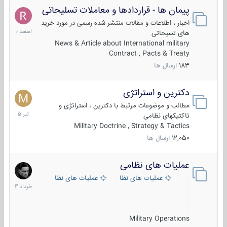
پیمان ها - قراردادها و معاملات تسلیحاتی
7
اسفند
اخبار ، اطلاعات و مقالات منتشر شده رسمی در مورد خرید
1400
های تسیحاتی
News & Article about International military
Contract , Pacts & Treaty
183
ارسال ها
دکترین و استراتژی
27
تیر
مطالب و موضوعات مرتبط با دکترین ، استراتژی و
1405
تاکتیکهای نظامی
Military Doctrine , Strategy & Tactics
12,050
ارسال ها
عملیات های نظامی
5
خرداد
عملیات های نظامی ایران
عملیات های نظامی خارجی
1404
Military Operations