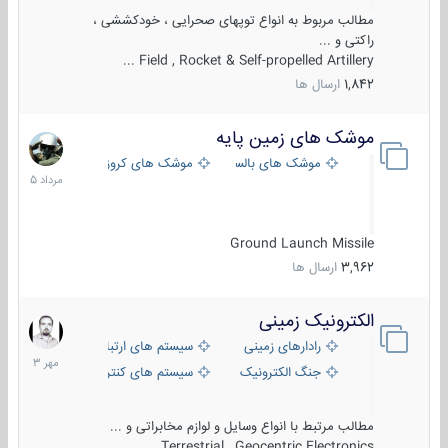
مطالب مربوط به انواع توپهای صحرایی ، خودکششی ،
راکتی و ...
Field , Rocket & Self-propelled Artillery ...
1,842
ارسال ها
موشک های زمین پایه
2
مرداد
موشک های بالستیک
موشک های کروز
1405
Ground Launch Missile
3,962
ارسال ها
الکترونیک زمینی
1
مهر
رادارهای زمینی
سیستم های ارتباطی و جمع آوری اطلاع
1403
جنگ الکترونیک
سیستم های کنترل آتش و تجهیزات الکتر
مطالب مرتبط با انواع وسایل و لوازم مخابراتی و ...
Terrestrial , Geocentric Electronics