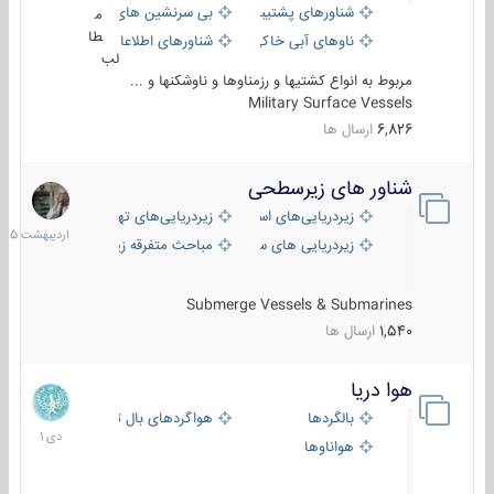
شناورهای پشتیبانی
بی سرنشین های دریایی
م
طا
ناوهای آبی خاکی و نیروبر
شناورهای اطلاعاتی و جاسوسی
لب
مربوط به انواع کشتیها و رزمناوها و ناوشکنها و ...
Military Surface Vessels
6,826
ارسال ها
شناور های زیرسطحی
31
اردیبهش
زیردریایی‌های استراتژیک
زیردریایی‌های تهاجمی
1405
زیردریایی های سبک
مباحث متفرقه زیرسطحی
Submerge Vessels & Submarines
1,540
ارسال ها
هوا دریا
12
دی
بالگردها
هواگردهای بال ثابت
1401
هواناوها