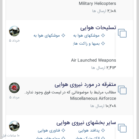
Military Helicopters
2,108
ارسال ها
تسلیحات هوایی
30
خرداد
موشکهای هوا به هوا
موشکهای هوا به سطح
1405
بمبها و راکت های هوایی
Air Launched Weapons
2,413
ارسال ها
متفرقه در مورد نیروی هوایی
7
مرداد
مطالب مرتبط با موضوعاتی که در لیست فوق وجود ندارد.
1405
Miscellaneous Airforcce
10,208
ارسال ها
سایر بخشهای نیروی هوایی
10
ساعات
پدافند هوایی
فناوری هوایی
قبل
الکترونیک هوایی
موتورهای هوایی