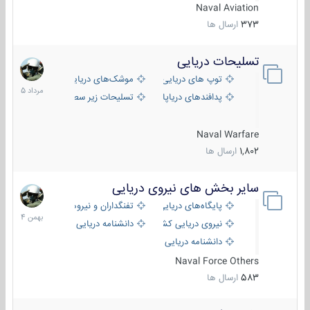
Naval Aviation
373
ارسال ها
تسلیحات دریایی
2
مرداد
توپ های دریایی
موشک‌های دریایی
1405
پدافندهای دریاپایه
تسلیحات زیر سطحی
Naval Warfare
1,802
ارسال ها
سایر بخش های نیروی دریایی
22
بهمن
پایگاه‌های دریایی
تفنگداران و نیروهای ویژه‌ی دریایی
1404
نیروی دریایی کشورهای مختلف
دانشنامه دریایی
دانشنامه دریایی کپی
Naval Force Others
583
ارسال ها