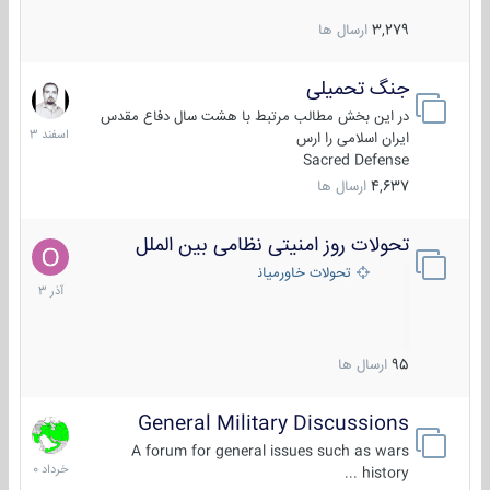
3,279
ارسال ها
جنگ تحمیلی
20
اسفند
در این بخش مطالب مرتبط با هشت سال دفاع مقدس
1403
ایران اسلامی را ارس
Sacred Defense
4,637
ارسال ها
تحولات روز امنیتی نظامی بین الملل
21
آذر
تحولات خاورمیانه
1403
95
ارسال ها
General Military Discussions
10
خرداد
A forum for general issues such as wars
1400
history ...