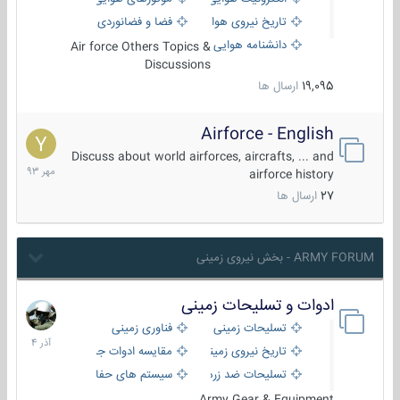
تاریخ نیروی هوایی
فضا و فضانوردی
دانشنامه هوایی
Air force Others Topics &
Discussions
19,095
ارسال ها
Airforce - English
15
مهر
Discuss about world airforces, aircrafts, ... and
1393
airforce history
27
ارسال ها
ARMY FORUM - بخش نیروی زمینی
ادوات و تسلیحات زمینی
21
آذر
تسلیحات زمینی
فناوری زمینی
1404
تاریخ نیروی زمینی
مقایسه ادوات جنگی
تسلیحات ضد زره
سیستم های حفاظت فعال
Army Gear & Equipment