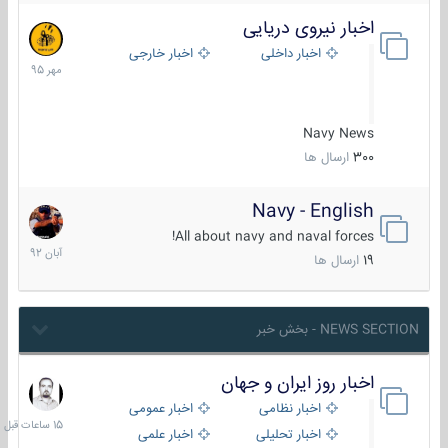
اخبار نیروی دریایی
27
مهر
اخبار داخلی
اخبار خارجی
1395
Navy News
300
ارسال ها
Navy - English
22
آبان
All about navy and naval forces!
1392
19
ارسال ها
NEWS SECTION - بخش خبر
اخبار روز ایران و جهان
15
ساعات
اخبار نظامی
اخبار عمومی
قبل
اخبار تحلیلی
اخبار علمی