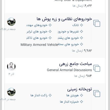
6,022
ارسال ها
خودروهای نظامی و زره پوش ها
جمعه
در
تانک
خودروهای مهندسی
09:51
نفربرها و خودروی های رزمی پیاده نظام
خودرو های ترابری نظامی
خودرو های پشتیبانی آتش ، شناسایی و ضد تانک
خودرو های تاکتیکی نظامی
خودرو های محافظت شده
Military Armored Vehicle
9,982
ارسال ها
مباحث جامع زرهی
7
آذر
General Armorial Discussions
1404
984
ارسال ها
توپخانه زمینی
جمعه
در
هویتزر ها
راکت انداز ها
09:09
خمپاره انداز ها