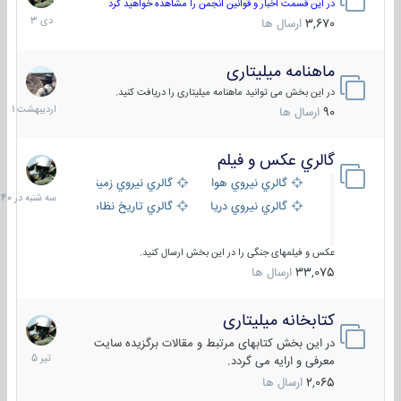
دی
در این قسمت اخبار و قوانین انجمن را مشاهده خواهید کرد
1403
3,670
ارسال ها
ماهنامه میلیتاری
30
اردیبهش
در این بخش می توانید ماهنامه میلیتاری را دریافت کنید.
1401
90
ارسال ها
گالري عكس و فيلم
سه
شنبه
گالري نيروي هوايي
گالري نيروي زميني
در
گالري نيروي دريايي
گالري تاریخ نظامی
15:40
عکس و فیلمهای جنگی را در این بخش ارسال کنید.
33,075
ارسال ها
کتابخانه میلیتاری
16
تیر
در این بخش کتابهای مرتبط و مقالات برگزیده سایت
1405
معرفی و ارایه می گردد.
2,065
ارسال ها