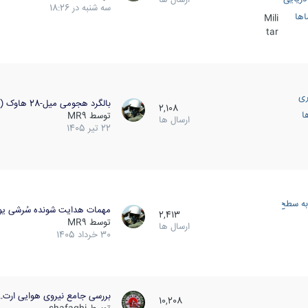
سه شنبه در 18:26
اها
Mili
tar
ری
بالگرد هجومی میل-28 هاوک (…
2,108
ا
توسط
MR9
ارسال ها
22 تیر 1405
به سطح
مهمات هدایت شونده سُرشی یو
2,413
توسط
MR9
ارسال ها
30 خرداد 1405
بررسی جامع نیروی هوایی ارت…
10,208