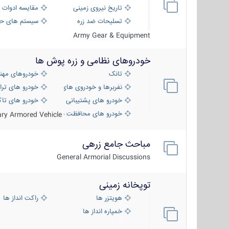
تاریخ نیروی زمینی
مقایسه ادوات 
تسلیحات ضد زره
سیستم های حف
Army Gear & Equipment
خودروهای نظامی و زره پوش ها
تانک
خودروهای مهن
نفربرها و خودروی های رزمی پیاده نظام
خودرو های ترا
خودرو های پشتیبانی آتش ، شناسایی و ضد ت
خودرو های تاک
خودرو های محافظت شده
tary Armored Vehicle
مباحث جامع زرهی
General Armorial Discussions
توپخانه زمینی
هویتزر ها
راکت انداز ها
خمپاره انداز ها