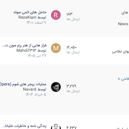
حامل های اتمی سوئد
 های
183
توسط
RezaKiani
ارسال ها
7 اسفند 1400
News &
فراز هایی از هنر رزم سون ت…
12,050
توسط
MahdiT313
کهای نظامی
ارسال ها
27 تیر 1405
ظامی خارجی
عملیات پیجر های شوم (Opera…
3,279
توسط
Navard
ارسال ها
5 خرداد 1404
زندگی نامه و خاطرات خلبانا…
4,637