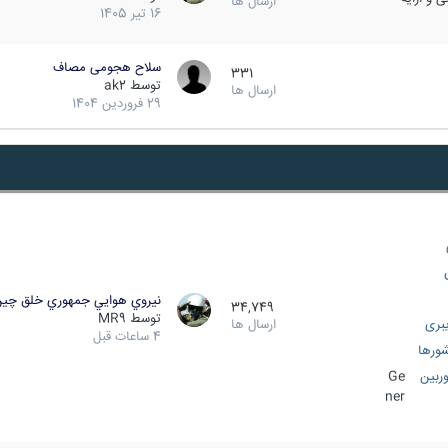
ارسال ها
16 تیر 1405
سلاح هجومی مصاف
331
توسط
ak2
ارسال ها
29 فروردین 1404
نيروي هوايي جمهوري خلق چي
34,749
توسط
MR9
بری
ارسال ها
4 ساعات قبل
ورها
ربین
Ge
ner