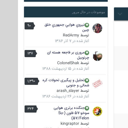
موضوعات در حال مرور
نيروي هوايي جمهوري خلق
90
چين
توسط
RedArmy
آغاز شده در
7 آذر 1386
مروری بر فاجعه هسته ای
137
چرنوبیل
توسط
ColonelShak
آغاز شده در
15 اردیبهشت 1388
تحلیل و پیگیری تحولات کره
1,390
شمالی و جنوبی
توسط
arash_slayer
آغاز شده در
26 اردیبهشت 1386
جنگنده برتری هوایی
324
سوخو-57 فلون (Su-
57/Felon)
توسط
kingraptor