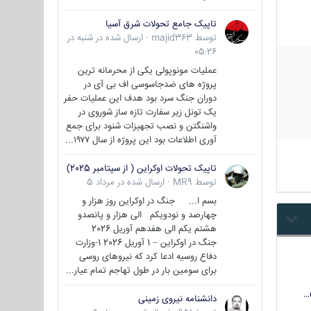
تاپیک جامع تحولات شرق آسیا
توسط
majid363
·
ارسال شده در
شنبه در
05:26
عملیات مونوپولی یکی از محرمانه ترین
پروژه های ضدجاسوسی اف بی آی در
دوران جنگ سرد بود هدف این عملیات حفر
یک تونل زیر سفارت تازه ساز شوروی در
واشنگتن و نصب تجهیزات شنود برای جمع
آوری اطلاعات بود این پروژه از سال ۱۹۷۷...
تاپیک تحولات اوکراین ( از سپتامبر 2025)
توسط
MR9
·
ارسال شده در
مرداد 5
بسم ا... جنگ در اوکراین روز هزار و
چهارصد و نودویکم الی هزار و پانصدو
هشتم یکم الی هفدهم آوریل 2026
جنگ در اوکراین – 1 آوریل 2026 1-وزارت
دفاع روسیه ادعا کرد که نیروهای روسی
برای سومین بار در طول تهاجم تمام عیار...
دانشنامه نیروی زمینی