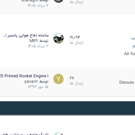
توسط
shafaghi
ارسال ها
7 مرداد 1405
سامانه دفاع هوایی پانسیر ا…
یی
19,094
توسط
MR9
ارسال ها
ی
2 مرداد 1405
Air f
D Printed Rocket Engine I…
27
توسط
yavarrr
Discuss 
ارسال ها
15 مهر 1393
تاپیک جامع بی سرنشین های ز