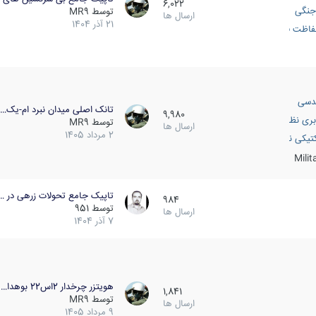
6,022
جنگی
توسط
MR9
ارسال ها
21 آذر 1404
اظت فعال
دسی
تانک اصلی میدان نبرد ام-یک…
9,980
بری نظامی
توسط
MR9
ارسال ها
2 مرداد 1405
انک
تیکی نظامی
Mili
تاپیک جامع تحولات زرهی در …
984
توسط
951
ارسال ها
7 آذر 1404
هویتزر چرخدار 2اس22 بوهدا…
1,841
توسط
MR9
ارسال ها
9 مرداد 1405