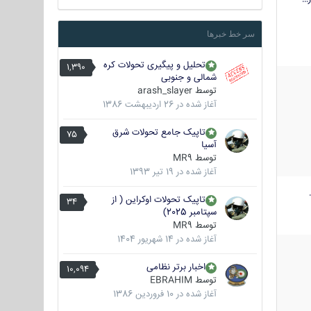
سر خط خبرها
تحلیل و پیگیری تحولات کره
1,390
شمالی و جنوبی
توسط
arash_slayer
آغاز شده در
26 اردیبهشت 1386
تاپیک جامع تحولات شرق
75
آسیا
توسط
MR9
آغاز شده در
19 تیر 1393
تاپیک تحولات اوکراین ( از
34
سپتامبر 2025)
توسط
MR9
آغاز شده در
14 شهریور 1404
اخبار برتر نظامی
10,094
توسط
EBRAHIM
آغاز شده در
10 فروردین 1386