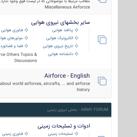
مطالب مرتبط با موضوعاتی که در لیست فوق وجود ندارد.
Miscellaneous Airforcce
سایر بخشهای نیروی هوایی
پدافند هوایی
فناوری هوایی
الکترونیک هوایی
موتورهای هوا
تاریخ نیروی هوایی
فضا و فضانورد
دانشنامه هوایی
orce Others Topics &
Discussions
Airforce - English
about world airforces, aircrafts, ... and airforce
history
ARMY FORUM - بخش نیروی زمینی
ادوات و تسلیحات زمینی
تسلیحات زمینی
فناوری زمینی