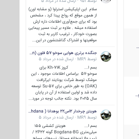
توسط
951
·
ارسال شده در
مرداد 5
سلام این اپلیکیشن استراوا (و مشابه اون)
از همون موقع که رواج پیدا کرد ، مشخص
بود که برای جمع‌آوری اطلاعات داره ارش
استفاده میشه . علاوه بر ثبت مسیر پیمایی
بصورت خودکار ، ترغیب کاربر به ثبت
موقعیتها و اشتراک‌ گذاشتنشون در این...
جنگنده برتری هوایی سوخو-57 فلون (Su-57/Felon)
توسط
MR9
·
ارسال شده در
مرداد 5
بسم ا... کروز Kh-71K برای
سوخو-57 براساس اطلاعات موجود ، این
موشک توسط شرکت یونایتد ایرکرافت
(OAK) به طور خاص برای Su-57 توسعه
داده شد و اولین استفاده از آن در پایان
…
سال 2025 بود. نکته جالب توجه در مورد...
هویتزر چرخدار 2اس22 بوهدانا ( wheeled howitzer 2S22 Bohdana )
توسط
MR9
·
ارسال شده در
مرداد 5
بسم ا... هویتزر کششی ۱۵۵
میلی‌متری Bogdana-BG گونه 2P22 /
تیپ ۵۰ توپخانه مستقل نیروهای مسلح