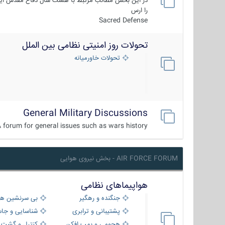
در این بخش مطالب مرتبط با هشت سال دفاع مقدس ایر
را ارس
Sacred Defense
تحولات روز امنیتی نظامی بین الملل
تحولات خاورمیانه
General Military Discussions
 forum for general issues such as wars history ...
AIR FORCE FORUM - بخش نیروی هوایی
هواپیماهای نظامی
جنگنده و رهگیر
بی سرنشین ها
پشتیبانی و ترابری
شناسایی و جا
هجومی و بمب افکن
کنترل و گشت د