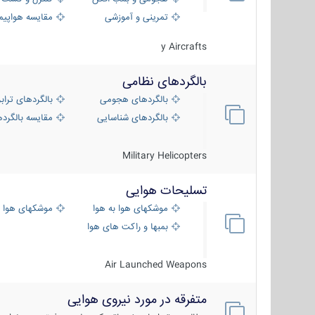
تمرینی و آموزشی
مقایسه هواپیم
y Aircrafts
بالگردهای نظامی
بالگردهای هجومی
بالگردهای تراب
بالگردهای شناسایی
مقایسه بالگرده
Military Helicopters
تسلیحات هوایی
موشکهای هوا به هوا
موشکهای هوا 
بمبها و راکت های هوایی
Air Launched Weapons
متفرقه در مورد نیروی هوایی