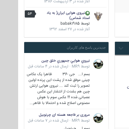
آغاز شده در
3 اردیبهشت 1386
نیروی هوایی ایران( به یاد
54
استاد شماس)
توسط
babak1985
آغاز شده در
27 اسفند 1392
جدیدترین پاسخ های کاربران
نيروي هوايي جمهوري خلق چين
توسط
MR9
·
ارسال شده در
4 ساعات قبل
بسم ا... جی -36 ظاهرا یک عکاس
چینی موفق شده از پشت این پرنده اولین
تصویر را ثبت کند ... نیروی هوایی ارتش
ن
چین هم بشدت از انتشار این عکس
عصبانی شده !!! عکس سوم با هوش
مصنوعی اصلاح شده و احتمالا با ظاهر...
مروری بر فاجعه هسته ای چرنوبیل
توسط
MR9
·
ارسال شده در
7 ساعات قبل
بسم ا.. چرنوبیل