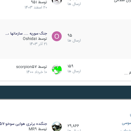
ان اسلامی
توسط
951
ارسال ها
20 اسفند 1403
جنگ سوریه .... سازمانها ،…
95
توسط
Oshida1
ارسال ها
21 آذر 1403
159
توسط
scorpion57
ارسال ها
10 خرداد 1400
A
سوسی
جنگنده برتری هوایی سوخو-57…
29,866
توسط
MR9
ریایی
ارسال ها