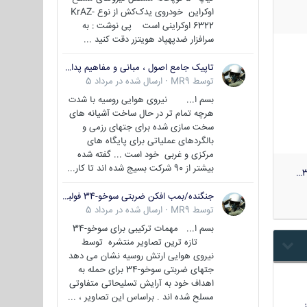
اوکراین خودروی یدک‌کش از نوع KrAZ-
6322 اوکراینی است پی نوشت : به
سرافزار ضدپهپاد هویتزر دقت کنید ...
تاپیک جامع اصول ، مبانی و مفاهیم پدافند غیر عامل
توسط
MR9
·
ارسال شده در
مرداد 5
بسم ا... نیروی هوایی روسیه با شدت
هرچه تمام تر در حال ساخت آشیانه های
سخت سازی شده برای جتهای رزمی و
بالگردهای عملیاتی برای پایگاه های
مرکزی و غربی خود است ... گفته شده
بیشتر از 90 شرکت بسیج شده اند تا کار...
3
جنگنده/بمب افکن ضربتی سوخو-34 فولبک ( Sukhoi Su-34/Fullback)
توسط
MR9
·
ارسال شده در
مرداد 5
بسم ا... مهمات ترکیبی برای سوخو-34
تازه ترین تصاویر منتشره توسط
نیروی هوایی ارتش روسیه نشان می دهد
جتهای ضربتی سوخو-34 برای حمله به
اهداف خود به آرایش تسلیحاتی متفاوتی
مسلح شده اند . براساس این تصاویر ، ...
…