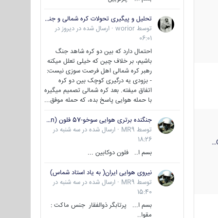
تحلیل و پیگیری تحولات کره شمالی و جنوبی
توسط
worior
·
ارسال شده در
دیروز در
06:01
احتمال دارد که بین دو کره شاهد جنگ
باشیم، بر خلاف چین که خیلی تعلل میکنه
رهبر کره شمالی اهل فرصت سوزی نیست:
- بزودی یه درگیری کوچک بین دو کره
اتفاق میفته. بعد کره شمالی تصمیم میگیره
با حمله هوایی پاسخ بده، که حمله موفق...
جنگنده برتری هوایی سوخو-57 فلون (Su-57/Felon)
توسط
MR9
·
ارسال شده در
سه شنبه در
18:26
بسم ا.. فلون دوکابین ...
نیروی هوایی ایران( به یاد استاد شماس)
توسط
MR9
·
ارسال شده در
سه شنبه در
15:40
بسم ا... پرتابگر ذوالفقار جنس ماکت :
مقوا..