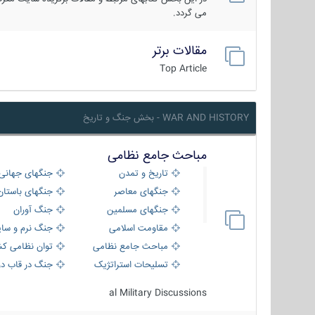
می گردد.
مقالات برتر
Top Article
WAR AND HISTORY - بخش جنگ و تاریخ
مباحث جامع نظامی
تاریخ و تمدن
جنگهای جهانی
جنگهای معاصر
جنگهای باستان
جنگهای مسلمین
جنگ آوران
مقاومت اسلامی
جنگ نرم و سای
مباحث جامع نظامی
توان نظامی کش
تسلیحات استراتژیک
جنگ در قاب دو
al Military Discussions