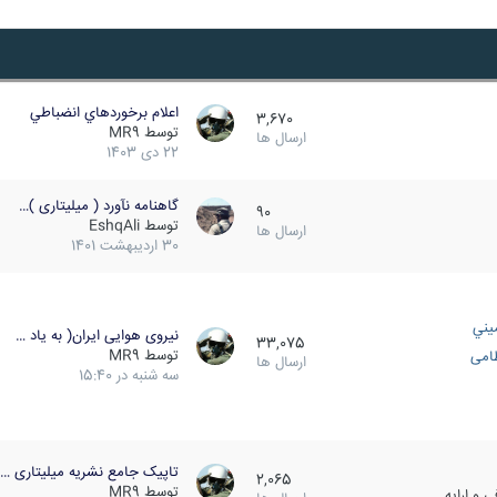
اعلام برخوردهاي انضباطي
3,670
توسط
MR9
ارسال ها
22 دی 1403
گاهنامه نآورد ( میلیتاری )…
90
توسط
EshqAli
ارسال ها
30 اردیبهشت 1401
يني
نیروی هوایی ایران( به یاد …
33,075
توسط
MR9
ظامی
ارسال ها
سه شنبه در 15:40
تاپیک جامع نشریه میلیتاری …
2,065
توسط
MR9
 و ارایه