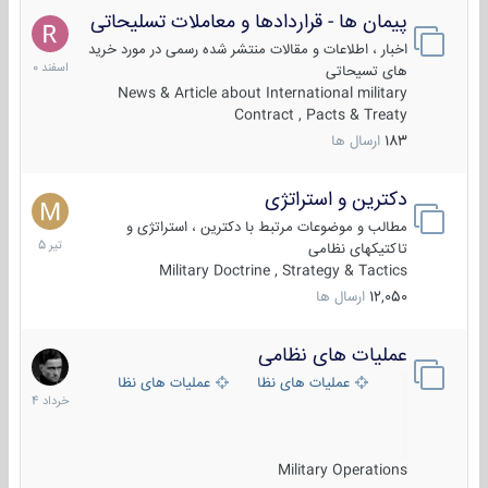
پیمان ها - قراردادها و معاملات تسلیحاتی
7
اسفند
اخبار ، اطلاعات و مقالات منتشر شده رسمی در مورد خرید
1400
های تسیحاتی
News & Article about International military
Contract , Pacts & Treaty
183
ارسال ها
دکترین و استراتژی
27
تیر
مطالب و موضوعات مرتبط با دکترین ، استراتژی و
1405
تاکتیکهای نظامی
Military Doctrine , Strategy & Tactics
12,050
ارسال ها
عملیات های نظامی
5
خرداد
عملیات های نظامی ایران
عملیات های نظامی خارجی
1404
Military Operations