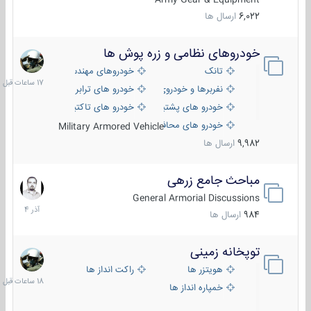
6,022
ارسال ها
خودروهای نظامی و زره پوش ها
17
ساعات
تانک
خودروهای مهندسی
قبل
نفربرها و خودروی های رزمی پیاده نظام
خودرو های ترابری نظامی
خودرو های پشتیبانی آتش ، شناسایی و ضد تانک
خودرو های تاکتیکی نظامی
خودرو های محافظت شده
Military Armored Vehicle
9,982
ارسال ها
مباحث جامع زرهی
7
آذر
General Armorial Discussions
1404
984
ارسال ها
توپخانه زمینی
18
ساعات
هویتزر ها
راکت انداز ها
قبل
خمپاره انداز ها