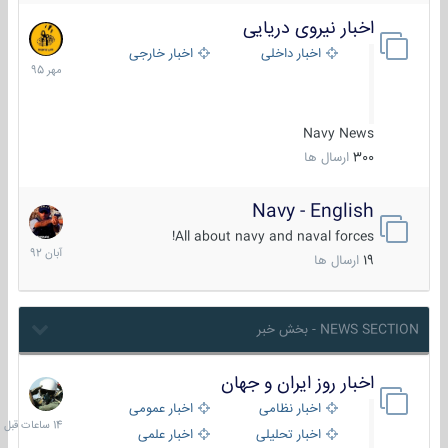
اخبار نیروی دریایی
27
مهر
اخبار داخلی
اخبار خارجی
1395
Navy News
300
ارسال ها
Navy - English
22
آبان
All about navy and naval forces!
1392
19
ارسال ها
NEWS SECTION - بخش خبر
اخبار روز ایران و جهان
14
ساعات
اخبار نظامی
اخبار عمومی
قبل
اخبار تحلیلی
اخبار علمی