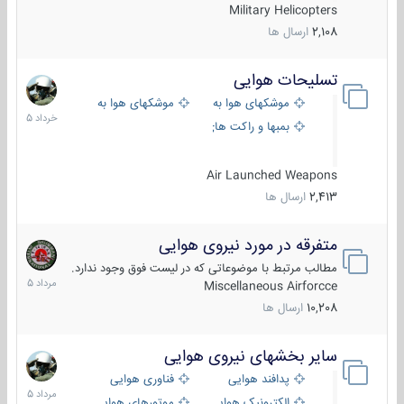
Military Helicopters
2,108
ارسال ها
تسلیحات هوایی
30
خرداد
موشکهای هوا به هوا
موشکهای هوا به سطح
1405
بمبها و راکت های هوایی
Air Launched Weapons
2,413
ارسال ها
متفرقه در مورد نیروی هوایی
7
مرداد
مطالب مرتبط با موضوعاتی که در لیست فوق وجود ندارد.
1405
Miscellaneous Airforcce
10,208
ارسال ها
سایر بخشهای نیروی هوایی
2
مرداد
پدافند هوایی
فناوری هوایی
1405
الکترونیک هوایی
موتورهای هوایی