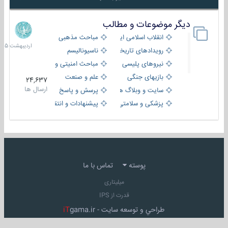
دیگر موضوعات و مطالب
8
اردیبهش
انقلاب اسلامی ایران
مباحث مذهبی
1405
رویدادهای تاریخی و مذهبی
ناسیونالیسم
نیروهای پلیسی
مباحث امنیتی و اطلاعاتی
بازیهای جنگی
علم و صنعت
24,637
ارسال ها
سایت و وبلاگ ها
پرسش و پاسخ
پزشکی و سلامتی
پیشنهادات و انتقادات
پوسته
تماس با ما
میلیتاری
قدرت از IPS
طراحي و توسعه سايت -
gama.ir
iT