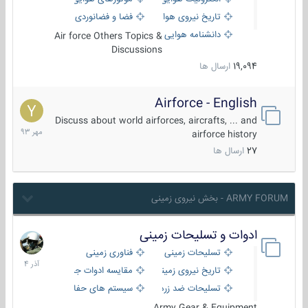
تاریخ نیروی هوایی
فضا و فضانوردی
دانشنامه هوایی
Air force Others Topics &
Discussions
19,094
ارسال ها
Airforce - English
15
مهر
Discuss about world airforces, aircrafts, ... and
1393
airforce history
27
ارسال ها
ARMY FORUM - بخش نیروی زمینی
ادوات و تسلیحات زمینی
21
آذر
تسلیحات زمینی
فناوری زمینی
1404
تاریخ نیروی زمینی
مقایسه ادوات جنگی
تسلیحات ضد زره
سیستم های حفاظت فعال
Army Gear & Equipment