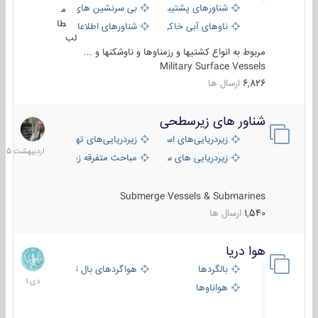
شناورهای پشتیبانی
بی سرنشین های دریایی
م
طا
ناوهای آبی خاکی و نیروبر
شناورهای اطلاعاتی و جاسوسی
لب
مربوط به انواع کشتیها و رزمناوها و ناوشکنها و ...
Military Surface Vessels
6,826
ارسال ها
شناور های زیرسطحی
31
اردیبهش
زیردریایی‌های استراتژیک
زیردریایی‌های تهاجمی
1405
زیردریایی های سبک
مباحث متفرقه زیرسطحی
Submerge Vessels & Submarines
1,540
ارسال ها
هوا دریا
12
دی
بالگردها
هواگردهای بال ثابت
1401
هواناوها