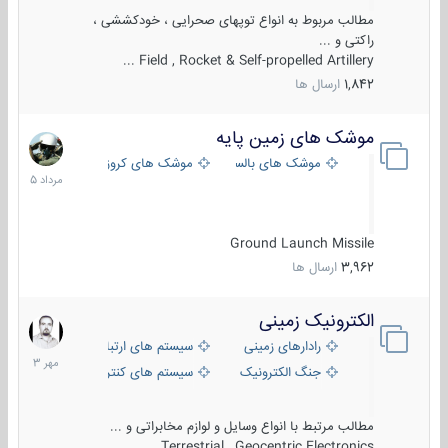
مطالب مربوط به انواع توپهای صحرایی ، خودکششی ،
راکتی و ...
Field , Rocket & Self-propelled Artillery ...
1,842
ارسال ها
موشک های زمین پایه
2
مرداد
موشک های بالستیک
موشک های کروز
1405
Ground Launch Missile
3,962
ارسال ها
الکترونیک زمینی
1
مهر
رادارهای زمینی
سیستم های ارتباطی و جمع آوری اطلاع
1403
جنگ الکترونیک
سیستم های کنترل آتش و تجهیزات الکتر
مطالب مرتبط با انواع وسایل و لوازم مخابراتی و ...
Terrestrial , Geocentric Electronics