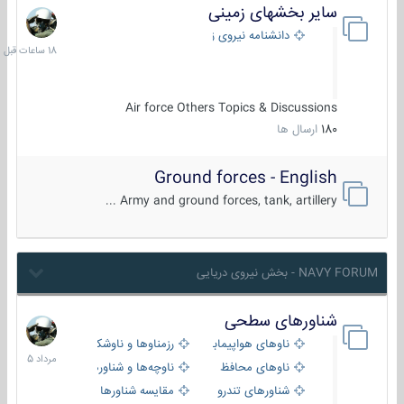
سایر بخشهای زمینی
18
ساعات
دانشنامه نیروی زمینی
قبل
Air force Others Topics & Discussions
180
ارسال ها
Ground forces - English
Army and ground forces, tank, artillery ...
NAVY FORUM - بخش نیروی دریایی
شناورهای سطحی
2
مرداد
ناوهای هواپیمابر و بالگرد بر
رزمناوها و ناوشکن‌ها
1405
ناوهای محافظ
ناوچه‌ها و شناورهای گشتی
شناورهای تندرو
مقایسه شناورها