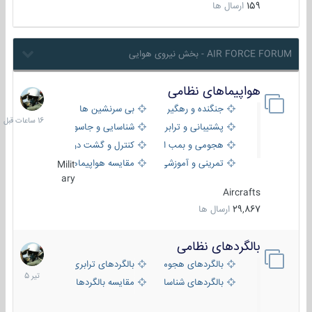
159
ارسال ها
AIR FORCE FORUM - بخش نیروی هوایی
هواپیماهای نظامی
16
ساعات
جنگنده و رهگیر
بی سرنشین ها
قبل
پشتیبانی و ترابری
شناسایی و جاسوسی
هجومی و بمب افکن
کنترل و گشت دریایی
تمرینی و آموزشی
مقایسه هواپیماها
Milit
ary
Aircrafts
29,867
ارسال ها
بالگردهای نظامی
22
تیر
بالگردهای هجومی
بالگردهای ترابری
1405
بالگردهای شناسایی
مقایسه بالگردها