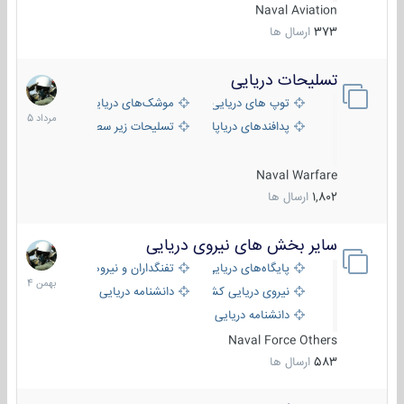
Naval Aviation
373
ارسال ها
تسلیحات دریایی
2
مرداد
توپ های دریایی
موشک‌های دریایی
1405
پدافندهای دریاپایه
تسلیحات زیر سطحی
Naval Warfare
1,802
ارسال ها
سایر بخش های نیروی دریایی
22
بهمن
پایگاه‌های دریایی
تفنگداران و نیروهای ویژه‌ی دریایی
1404
نیروی دریایی کشورهای مختلف
دانشنامه دریایی
دانشنامه دریایی کپی
Naval Force Others
583
ارسال ها