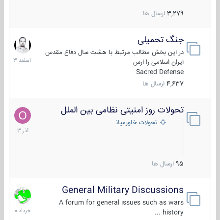
3,279
ارسال ها
جنگ تحمیلی
20
اسفند
در این بخش مطالب مرتبط با هشت سال دفاع مقدس
1403
ایران اسلامی را ارس
Sacred Defense
4,637
ارسال ها
تحولات روز امنیتی نظامی بین الملل
21
آذر
تحولات خاورمیانه
1403
95
ارسال ها
General Military Discussions
10
خرداد
A forum for general issues such as wars
1400
history ...