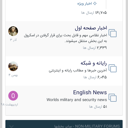
اخبار ویژه
161,705
ارسال ها
اخبار صفحه اول
7
آذر
اخبار نظامی مهم و قابل بحث برای قرار گرفتن در اسکرول
1403
به این بخش منتقل میشوند.
2,339
ارسال ها
رایانه و شبکه
30
بهمن
آخرین خبرها و مطالب رایانه و اینترنتی
1404
6,045
ارسال ها
English News
10
اردیبهش
Worlds military and security news
1398
51
ارسال ها
NON-MILITARY FORUMS - سایر بخشها