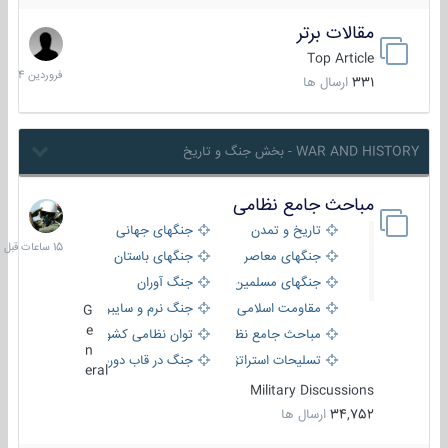
مقالات برتر
29
فروردین
Top Article
1404
331
ارسال ها
WAR AND HISTORY - بخش جنگ و تاریخ
مباحث جامع نظامی
15
ساعات
تاریخ و تمدن
جنگهای جهانی
قبل
جنگهای معاصر
جنگهای باستان
جنگهای مسلمین
جنگ آوران
مقاومت اسلامی
جنگ نرم و سایبری
G
e
مباحث جامع نظامی
توان نظامی کشورها
n
تسلیحات استراتژیک
جنگ در قاب دوربین
eral
Military Discussions
34,752
ارسال ها