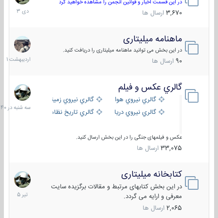
دی
در این قسمت اخبار و قوانین انجمن را مشاهده خواهید کرد
1403
3,670
ارسال ها
ماهنامه میلیتاری
30
اردیبهش
در این بخش می توانید ماهنامه میلیتاری را دریافت کنید.
1401
90
ارسال ها
گالري عكس و فيلم
سه
شنبه
گالري نيروي هوايي
گالري نيروي زميني
در
گالري نيروي دريايي
گالري تاریخ نظامی
15:40
عکس و فیلمهای جنگی را در این بخش ارسال کنید.
33,075
ارسال ها
کتابخانه میلیتاری
16
تیر
در این بخش کتابهای مرتبط و مقالات برگزیده سایت
1405
معرفی و ارایه می گردد.
2,065
ارسال ها