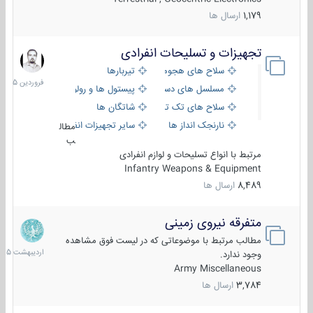
1,179
ارسال ها
تجهیزات و تسلیحات انفرادی
17
فروردین
سلاح های هجومی
تیربارها
1405
مسلسل های دستی
پیستول ها و رولورها
سلاح های تک تیر اندازی
شاتگان ها
نارنجک انداز ها
سایر تجهیزات انفرادی
مطال
ب
مرتبط با انواع تسلیحات و لوازم انفرادی
Infantry Weapons & Equipment
8,489
ارسال ها
متفرقه نیروی زمینی
27
اردیبهش
مطالب مرتبط با موضوعاتی که در لیست فوق مشاهده
1405
وجود ندارد.
Army Miscellaneous
3,784
ارسال ها