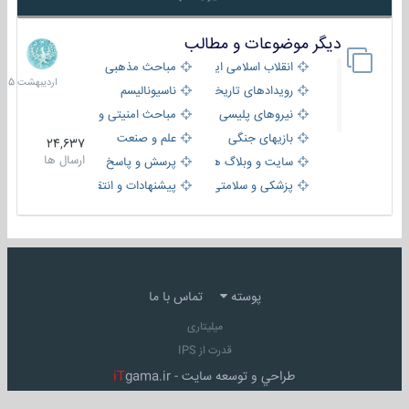
دیگر موضوعات و مطالب
8
اردیبهش
انقلاب اسلامی ایران
مباحث مذهبی
1405
رویدادهای تاریخی و مذهبی
ناسیونالیسم
نیروهای پلیسی
مباحث امنیتی و اطلاعاتی
بازیهای جنگی
علم و صنعت
24,637
ارسال ها
سایت و وبلاگ ها
پرسش و پاسخ
پزشکی و سلامتی
پیشنهادات و انتقادات
پوسته
تماس با ما
میلیتاری
قدرت از IPS
طراحي و توسعه سايت -
gama.ir
iT