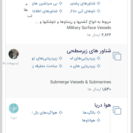
شناورهای پشتیبانی
بی سرنشین های دریایی
م
طا
ناوهای آبی خاکی و نیروبر
شناورهای اطلاعاتی و جاسوسی
لب
مربوط به انواع کشتیها و رزمناوها و ناوشکنها و ...
Military Surface Vessels
6,826
ارسال ها
شناور های زیرسطحی
31
اردیبهش
زیردریایی‌های استراتژیک
زیردریایی‌های تهاجمی
1405
زیردریایی های سبک
مباحث متفرقه زیرسطحی
Submerge Vessels & Submarines
1,540
ارسال ها
هوا دریا
12
دی
بالگردها
هواگردهای بال ثابت
1401
هواناوها