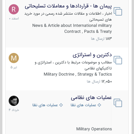
پیمان ها - قراردادها و معاملات تسلیحاتی
7
اسفند
اخبار ، اطلاعات و مقالات منتشر شده رسمی در مورد خرید
1400
های تسیحاتی
News & Article about International military
Contract , Pacts & Treaty
183
ارسال ها
دکترین و استراتژی
27
تیر
مطالب و موضوعات مرتبط با دکترین ، استراتژی و
1405
تاکتیکهای نظامی
Military Doctrine , Strategy & Tactics
12,050
ارسال ها
عملیات های نظامی
5
خرداد
عملیات های نظامی ایران
عملیات های نظامی خارجی
1404
Military Operations