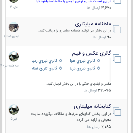
دی
در این قسمت اخبار و قوانین انجمن را مشاهده خواهید کرد
1403
3,670
ارسال ها
ماهنامه میلیتاری
30
اردیبهش
در این بخش می توانید ماهنامه میلیتاری را دریافت کنید.
1401
90
ارسال ها
گالري عكس و فيلم
سه
شنبه
گالري نيروي هوايي
گالري نيروي زميني
در
گالري نيروي دريايي
گالري تاریخ نظامی
15:40
عکس و فیلمهای جنگی را در این بخش ارسال کنید.
33,075
ارسال ها
کتابخانه میلیتاری
16
تیر
در این بخش کتابهای مرتبط و مقالات برگزیده سایت
1405
معرفی و ارایه می گردد.
2,065
ارسال ها