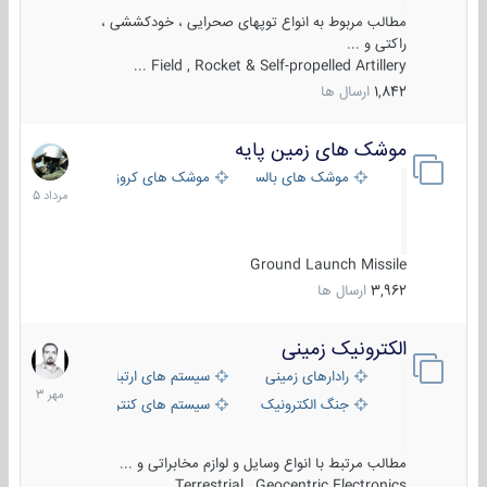
مطالب مربوط به انواع توپهای صحرایی ، خودکششی ،
راکتی و ...
Field , Rocket & Self-propelled Artillery ...
1,842
ارسال ها
موشک های زمین پایه
2
مرداد
موشک های بالستیک
موشک های کروز
1405
Ground Launch Missile
3,962
ارسال ها
الکترونیک زمینی
1
مهر
رادارهای زمینی
سیستم های ارتباطی و جمع آوری اطلاع
1403
جنگ الکترونیک
سیستم های کنترل آتش و تجهیزات الکتر
مطالب مرتبط با انواع وسایل و لوازم مخابراتی و ...
Terrestrial , Geocentric Electronics