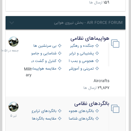
159
ارسال ها
AIR FORCE FORUM - بخش نیروی هوایی
هواپیماهای نظامی
جمعه
در
جنگنده و رهگیر
بی سرنشین ها
10:51
پشتیبانی و ترابری
شناسایی و جاسوسی
هجومی و بمب افکن
کنترل و گشت دریایی
تمرینی و آموزشی
مقایسه هواپیماها
Milit
ary
Aircrafts
29,867
ارسال ها
بالگردهای نظامی
22
تیر
بالگردهای هجومی
بالگردهای ترابری
1405
بالگردهای شناسایی
مقایسه بالگردها