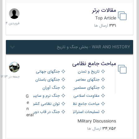
مقالات برتر
29
فروردین
Top Article
1404
331
ارسال ها
WAR AND HISTORY - بخش جنگ و تاریخ
مباحث جامع نظامی
جمعه
در
تاریخ و تمدن
جنگهای جهانی
12:13
جنگهای معاصر
جنگهای باستان
جنگهای مسلمین
جنگ آوران
مقاومت اسلامی
جنگ نرم و سایبری
G
e
مباحث جامع نظامی
توان نظامی کشورها
n
تسلیحات استراتژیک
جنگ در قاب دوربین
eral
Military Discussions
34,752
ارسال ها