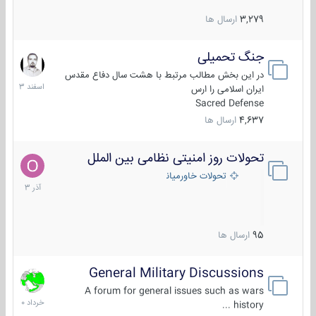
3,279
ارسال ها
جنگ تحمیلی
20
اسفند
در این بخش مطالب مرتبط با هشت سال دفاع مقدس
1403
ایران اسلامی را ارس
Sacred Defense
4,637
ارسال ها
تحولات روز امنیتی نظامی بین الملل
21
آذر
تحولات خاورمیانه
1403
95
ارسال ها
General Military Discussions
10
خرداد
A forum for general issues such as wars
1400
history ...