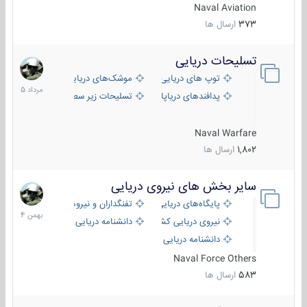
Naval Aviation
373
ارسال ها
تسلیحات دریایی
2
مرداد
توپ های دریایی
موشک‌های دریایی
1405
پدافندهای دریاپایه
تسلیحات زیر سطحی
Naval Warfare
1,802
ارسال ها
سایر بخش های نیروی دریایی
22
بهمن
پایگاه‌های دریایی
تفنگداران و نیروهای ویژه‌ی دریایی
1404
نیروی دریایی کشورهای مختلف
دانشنامه دریایی
دانشنامه دریایی کپی
Naval Force Others
583
ارسال ها