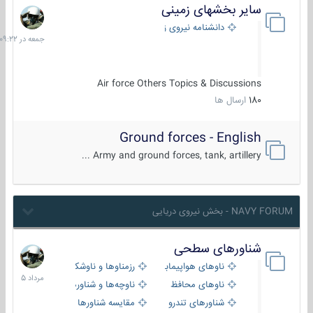
سایر بخشهای زمینی
جمعه
در
دانشنامه نیروی زمینی
09:22
Air force Others Topics & Discussions
180
ارسال ها
Ground forces - English
Army and ground forces, tank, artillery ...
NAVY FORUM - بخش نیروی دریایی
شناورهای سطحی
2
مرداد
ناوهای هواپیمابر و بالگرد بر
رزمناوها و ناوشکن‌ها
1405
ناوهای محافظ
ناوچه‌ها و شناورهای گشتی
شناورهای تندرو
مقایسه شناورها