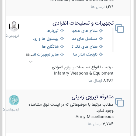
1,179
ارسال ها
تجهیزات و تسلیحات انفرادی
17
فروردین
سلاح های هجومی
تیربارها
1405
مسلسل های دستی
پیستول ها و رولورها
سلاح های تک تیر اندازی
شاتگان ها
نارنجک انداز ها
سایر تجهیزات انفرادی
مطال
ب
مرتبط با انواع تسلیحات و لوازم انفرادی
Infantry Weapons & Equipment
8,489
ارسال ها
متفرقه نیروی زمینی
27
اردیبهش
مطالب مرتبط با موضوعاتی که در لیست فوق مشاهده
1405
وجود ندارد.
Army Miscellaneous
3,784
ارسال ها