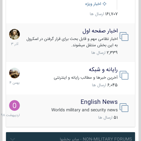
اخبار ویژه
161,707
ارسال ها
اخبار صفحه اول
7
آذر
اخبار نظامی مهم و قابل بحث برای قرار گرفتن در اسکرول
1403
به این بخش منتقل میشوند.
2,339
ارسال ها
رایانه و شبکه
30
بهمن
آخرین خبرها و مطالب رایانه و اینترنتی
1404
6,045
ارسال ها
English News
10
اردیبهش
Worlds military and security news
1398
51
ارسال ها
NON-MILITARY FORUMS - سایر بخشها