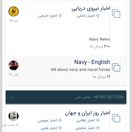
اخبار نیروی دریایی
27
مهر
اخبار داخلی
اخبار خارجی
1395
Navy News
300
ارسال ها
Navy - English
22
آبان
All about navy and naval forces!
1392
19
ارسال ها
NEWS SECTION - بخش خبر
اخبار روز ایران و جهان
3
ساعات
اخبار نظامی
اخبار عمومی
قبل
اخبار تحلیلی
اخبار علمی