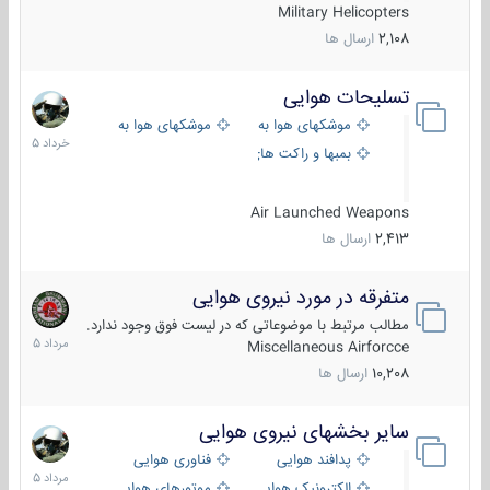
Military Helicopters
2,108
ارسال ها
تسلیحات هوایی
30
خرداد
موشکهای هوا به هوا
موشکهای هوا به سطح
1405
بمبها و راکت های هوایی
Air Launched Weapons
2,413
ارسال ها
متفرقه در مورد نیروی هوایی
7
مرداد
مطالب مرتبط با موضوعاتی که در لیست فوق وجود ندارد.
1405
Miscellaneous Airforcce
10,208
ارسال ها
سایر بخشهای نیروی هوایی
2
مرداد
پدافند هوایی
فناوری هوایی
1405
الکترونیک هوایی
موتورهای هوایی