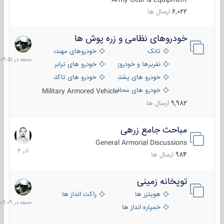
6,022
ارسال ها
خودروهای نظامی و زره پوش ها
جمعه
در
تانک
خودروهای مهندسی
09:51
نفربرها و خودروی های رزمی پیاده نظام
خودرو های ترابری نظامی
خودرو های پشتیبانی آتش ، شناسایی و ضد تانک
خودرو های تاکتیکی نظامی
خودرو های محافظت شده
Military Armored Vehicle
9,982
ارسال ها
مباحث جامع زرهی
7
آذر
General Armorial Discussions
1404
984
ارسال ها
توپخانه زمینی
جمعه
در
هویتزر ها
راکت انداز ها
09:09
خمپاره انداز ها