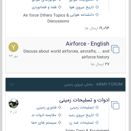
تاریخ نیروی هوایی
فضا و فضانوردی
دانشنامه هوایی
Air force Others Topics &
Discussions
19,094
ارسال ها
Airforce - English
15
مهر
Discuss about world airforces, aircrafts, ... and
1393
airforce history
27
ارسال ها
ARMY FORUM - بخش نیروی زمینی
ادوات و تسلیحات زمینی
21
آذر
تسلیحات زمینی
فناوری زمینی
1404
تاریخ نیروی زمینی
مقایسه ادوات جنگی
تسلیحات ضد زره
سیستم های حفاظت فعال
Army Gear & Equipment