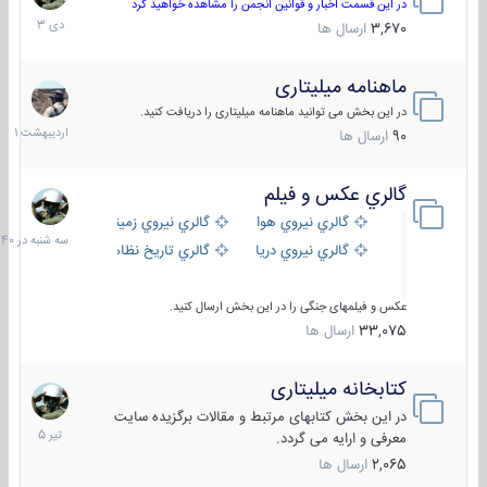
دی
در این قسمت اخبار و قوانین انجمن را مشاهده خواهید کرد
1403
3,670
ارسال ها
ماهنامه میلیتاری
30
اردیبهش
در این بخش می توانید ماهنامه میلیتاری را دریافت کنید.
1401
90
ارسال ها
گالري عكس و فيلم
سه
شنبه
گالري نيروي هوايي
گالري نيروي زميني
در
گالري نيروي دريايي
گالري تاریخ نظامی
15:40
عکس و فیلمهای جنگی را در این بخش ارسال کنید.
33,075
ارسال ها
کتابخانه میلیتاری
16
تیر
در این بخش کتابهای مرتبط و مقالات برگزیده سایت
1405
معرفی و ارایه می گردد.
2,065
ارسال ها