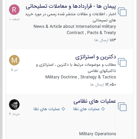
پیمان ها - قراردادها و معاملات تسلیحاتی
7
اسفند
اخبار ، اطلاعات و مقالات منتشر شده رسمی در مورد خرید
1400
های تسیحاتی
News & Article about International military
Contract , Pacts & Treaty
183
ارسال ها
دکترین و استراتژی
27
تیر
مطالب و موضوعات مرتبط با دکترین ، استراتژی و
1405
تاکتیکهای نظامی
Military Doctrine , Strategy & Tactics
12,050
ارسال ها
عملیات های نظامی
5
خرداد
عملیات های نظامی ایران
عملیات های نظامی خارجی
1404
Military Operations