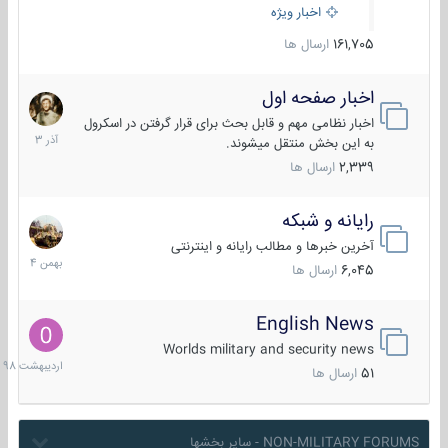
اخبار ویژه
161,705
ارسال ها
اخبار صفحه اول
7
آذر
اخبار نظامی مهم و قابل بحث برای قرار گرفتن در اسکرول
1403
به این بخش منتقل میشوند.
2,339
ارسال ها
رایانه و شبکه
30
بهمن
آخرین خبرها و مطالب رایانه و اینترنتی
1404
6,045
ارسال ها
English News
10
اردیبهش
Worlds military and security news
1398
51
ارسال ها
NON-MILITARY FORUMS - سایر بخشها