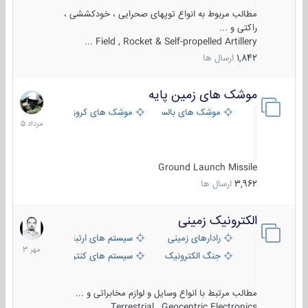
مطالب مربوط به انواع توپهای صحرایی ، خودکششی ،
راکتی و ...
Field , Rocket & Self-propelled Artillery ...
1,842
ارسال ها
موشک های زمین پایه
2
مرداد
موشک های بالستیک
موشک های کروز
1405
Ground Launch Missile
3,962
ارسال ها
الکترونیک زمینی
1
مهر
رادارهای زمینی
سیستم های ارتباطی و جمع آوری اطلاع
1403
جنگ الکترونیک
سیستم های کنترل آتش و تجهیزات الکتر
مطالب مرتبط با انواع وسایل و لوازم مخابراتی و ...
Terrestrial , Geocentric Electronics