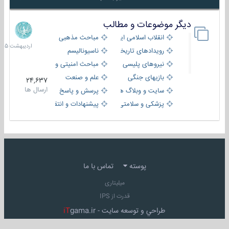
دیگر موضوعات و مطالب
8
اردیبهش
انقلاب اسلامی ایران
مباحث مذهبی
1405
رویدادهای تاریخی و مذهبی
ناسیونالیسم
نیروهای پلیسی
مباحث امنیتی و اطلاعاتی
بازیهای جنگی
علم و صنعت
24,637
ارسال ها
سایت و وبلاگ ها
پرسش و پاسخ
پزشکی و سلامتی
پیشنهادات و انتقادات
پوسته
تماس با ما
میلیتاری
قدرت از IPS
طراحي و توسعه سايت -
gama.ir
iT