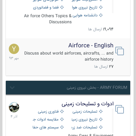
تاریخ نیروی هوایی
فضا و فضانوردی
دانشنامه هوایی
Air force Others Topics &
Discussions
19,094
ارسال ها
Airforce - English
15
مهر
Discuss about world airforces, aircrafts, ... and
1393
airforce history
27
ارسال ها
ARMY FORUM - بخش نیروی زمینی
ادوات و تسلیحات زمینی
21
آذر
تسلیحات زمینی
فناوری زمینی
1404
تاریخ نیروی زمینی
مقایسه ادوات جنگی
تسلیحات ضد زره
سیستم های حفاظت فعال
Army Gear & Equipment