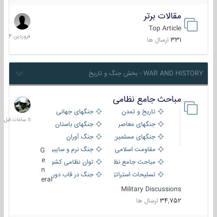
مقالات برتر
29
فروردین
Top Article
1404
331
ارسال ها
WAR AND HISTORY - بخش جنگ و تاریخ
مباحث جامع نظامی
11
ساعات
تاریخ و تمدن
جنگهای جهانی
قبل
جنگهای معاصر
جنگهای باستان
جنگهای مسلمین
جنگ آوران
مقاومت اسلامی
جنگ نرم و سایبری
G
e
مباحث جامع نظامی
توان نظامی کشورها
n
تسلیحات استراتژیک
جنگ در قاب دوربین
eral
Military Discussions
34,752
ارسال ها