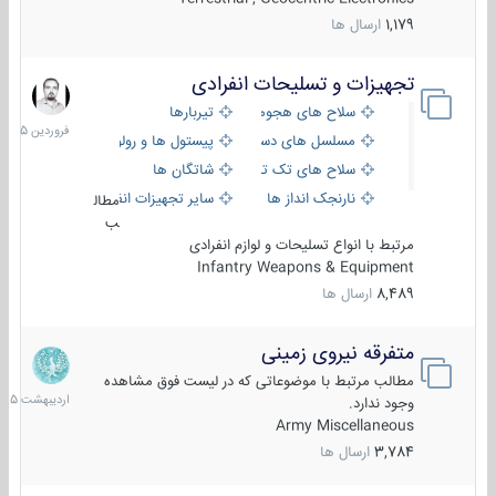
1,179
ارسال ها
تجهیزات و تسلیحات انفرادی
17
فروردین
سلاح های هجومی
تیربارها
1405
مسلسل های دستی
پیستول ها و رولورها
سلاح های تک تیر اندازی
شاتگان ها
نارنجک انداز ها
سایر تجهیزات انفرادی
مطال
ب
مرتبط با انواع تسلیحات و لوازم انفرادی
Infantry Weapons & Equipment
8,489
ارسال ها
متفرقه نیروی زمینی
27
اردیبهش
مطالب مرتبط با موضوعاتی که در لیست فوق مشاهده
1405
وجود ندارد.
Army Miscellaneous
3,784
ارسال ها