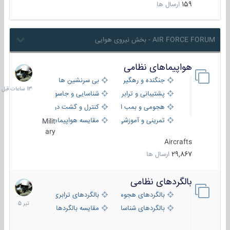
159
ارسال ها
AIR FORCE FORUM - بخش نیروی هوایی
هواپیماهای نظامی
13
ساعات
جنگنده و رهگیر
بی سرنشین ها
قبل
پشتیبانی و ترابری
شناسایی و جاسوسی
هجومی و بمب افکن
کنترل و گشت دریایی
تمرینی و آموزشی
مقایسه هواپیماها
Milit
ary
Aircrafts
29,867
ارسال ها
بالگردهای نظامی
22
تیر
بالگردهای هجومی
بالگردهای ترابری
1405
بالگردهای شناسایی
مقایسه بالگردها