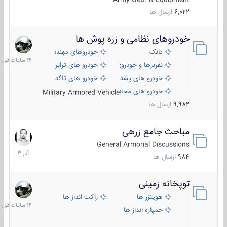
6,022
ارسال ها
خودروهای نظامی و زره پوش ها
14
ساعات
تانک
خودروهای مهندسی
قبل
نفربرها و خودروی های رزمی پیاده نظام
خودرو های ترابری نظامی
خودرو های پشتیبانی آتش ، شناسایی و ضد تانک
خودرو های تاکتیکی نظامی
خودرو های محافظت شده
Military Armored Vehicle
9,982
ارسال ها
مباحث جامع زرهی
7
آذر
General Armorial Discussions
1404
984
ارسال ها
توپخانه زمینی
14
ساعات
هویتزر ها
راکت انداز ها
قبل
خمپاره انداز ها