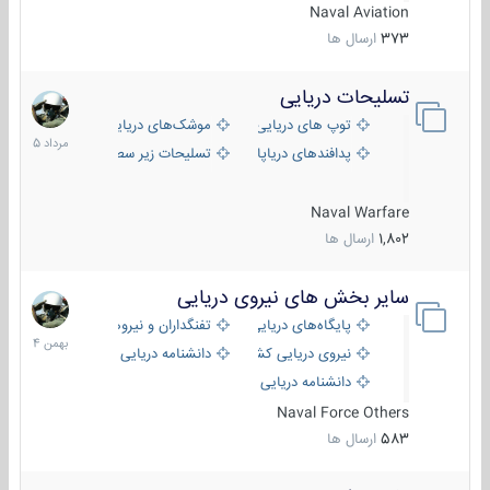
Naval Aviation
373
ارسال ها
تسلیحات دریایی
2
مرداد
توپ های دریایی
موشک‌های دریایی
1405
پدافندهای دریاپایه
تسلیحات زیر سطحی
Naval Warfare
1,802
ارسال ها
سایر بخش های نیروی دریایی
22
بهمن
پایگاه‌های دریایی
تفنگداران و نیروهای ویژه‌ی دریایی
1404
نیروی دریایی کشورهای مختلف
دانشنامه دریایی
دانشنامه دریایی کپی
Naval Force Others
583
ارسال ها