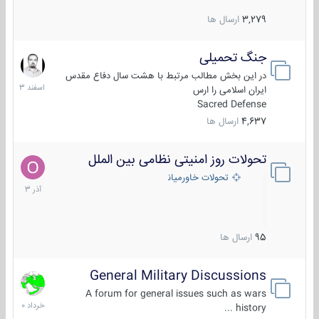
3,279
ارسال ها
جنگ تحمیلی
20
اسفند
در این بخش مطالب مرتبط با هشت سال دفاع مقدس
1403
ایران اسلامی را ارس
Sacred Defense
4,637
ارسال ها
تحولات روز امنیتی نظامی بین الملل
21
آذر
تحولات خاورمیانه
1403
95
ارسال ها
General Military Discussions
10
خرداد
A forum for general issues such as wars
1400
history ...