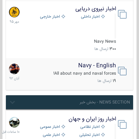
اخبار نیروی دریایی
27
مهر
اخبار داخلی
اخبار خارجی
1395
Navy News
300
ارسال ها
Navy - English
22
آبان
All about navy and naval forces!
1392
19
ارسال ها
NEWS SECTION - بخش خبر
اخبار روز ایران و جهان
10
ساعات
اخبار نظامی
اخبار عمومی
قبل
اخبار تحلیلی
اخبار علمی