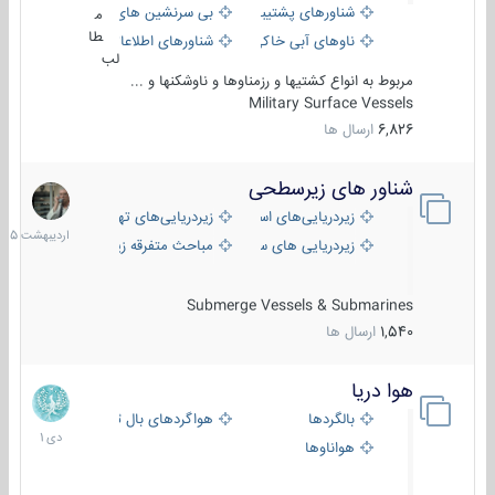
شناورهای پشتیبانی
بی سرنشین های دریایی
م
طا
ناوهای آبی خاکی و نیروبر
شناورهای اطلاعاتی و جاسوسی
لب
مربوط به انواع کشتیها و رزمناوها و ناوشکنها و ...
Military Surface Vessels
6,826
ارسال ها
شناور های زیرسطحی
31
اردیبهش
زیردریایی‌های استراتژیک
زیردریایی‌های تهاجمی
1405
زیردریایی های سبک
مباحث متفرقه زیرسطحی
Submerge Vessels & Submarines
1,540
ارسال ها
هوا دریا
12
دی
بالگردها
هواگردهای بال ثابت
1401
هواناوها