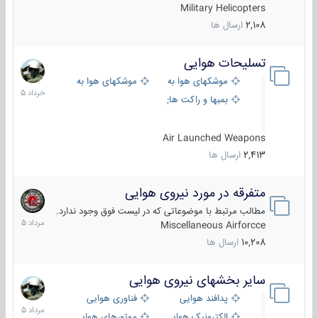
Military Helicopters
2,108
ارسال ها
تسلیحات هوایی
30
خرداد
موشکهای هوا به هوا
موشکهای هوا به سطح
1405
بمبها و راکت های هوایی
Air Launched Weapons
2,413
ارسال ها
متفرقه در مورد نیروی هوایی
7
مرداد
مطالب مرتبط با موضوعاتی که در لیست فوق وجود ندارد.
1405
Miscellaneous Airforcce
10,208
ارسال ها
سایر بخشهای نیروی هوایی
2
مرداد
پدافند هوایی
فناوری هوایی
1405
الکترونیک هوایی
موتورهای هوایی