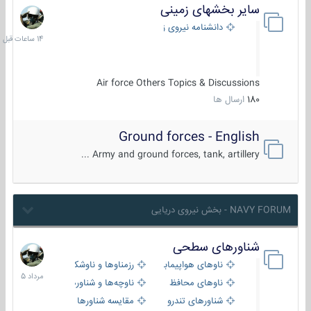
سایر بخشهای زمینی
14
ساعات
دانشنامه نیروی زمینی
قبل
Air force Others Topics & Discussions
180
ارسال ها
Ground forces - English
Army and ground forces, tank, artillery ...
NAVY FORUM - بخش نیروی دریایی
شناورهای سطحی
2
مرداد
ناوهای هواپیمابر و بالگرد بر
رزمناوها و ناوشکن‌ها
1405
ناوهای محافظ
ناوچه‌ها و شناورهای گشتی
شناورهای تندرو
مقایسه شناورها