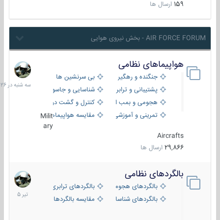
159
ارسال ها
AIR FORCE FORUM - بخش نیروی هوایی
هواپیماهای نظامی
سه
شنبه
جنگنده و رهگیر
بی سرنشین ها
در
پشتیبانی و ترابری
شناسایی و جاسوسی
18:26
هجومی و بمب افکن
کنترل و گشت دریایی
تمرینی و آموزشی
مقایسه هواپیماها
Milit
ary
Aircrafts
29,866
ارسال ها
بالگردهای نظامی
22
تیر
بالگردهای هجومی
بالگردهای ترابری
1405
بالگردهای شناسایی
مقایسه بالگردها