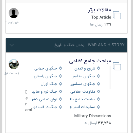
مقالات برتر
29
فروردین
Top Article
1404
331
ارسال ها
WAR AND HISTORY - بخش جنگ و تاریخ
مباحث جامع نظامی
1
ساعت
تاریخ و تمدن
جنگهای جهانی
قبل
جنگهای معاصر
جنگهای باستان
جنگهای مسلمین
جنگ آوران
مقاومت اسلامی
جنگ نرم و سایبری
G
e
مباحث جامع نظامی
توان نظامی کشورها
n
تسلیحات استراتژیک
جنگ در قاب دوربین
eral
Military Discussions
34,748
ارسال ها