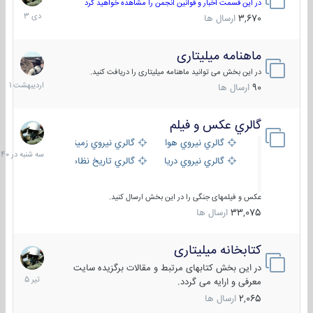
دی
در این قسمت اخبار و قوانین انجمن را مشاهده خواهید کرد
1403
3,670
ارسال ها
ماهنامه میلیتاری
30
اردیبهش
در این بخش می توانید ماهنامه میلیتاری را دریافت کنید.
1401
90
ارسال ها
گالري عكس و فيلم
سه
شنبه
گالري نيروي هوايي
گالري نيروي زميني
در
گالري نيروي دريايي
گالري تاریخ نظامی
15:40
عکس و فیلمهای جنگی را در این بخش ارسال کنید.
33,075
ارسال ها
کتابخانه میلیتاری
16
تیر
در این بخش کتابهای مرتبط و مقالات برگزیده سایت
1405
معرفی و ارایه می گردد.
2,065
ارسال ها