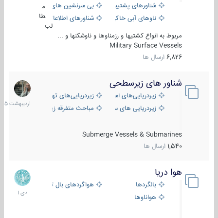
شناورهای پشتیبانی
بی سرنشین های دریایی
م
طا
ناوهای آبی خاکی و نیروبر
شناورهای اطلاعاتی و جاسوسی
لب
مربوط به انواع کشتیها و رزمناوها و ناوشکنها و ...
Military Surface Vessels
6,826
ارسال ها
شناور های زیرسطحی
31
اردیبهش
زیردریایی‌های استراتژیک
زیردریایی‌های تهاجمی
1405
زیردریایی های سبک
مباحث متفرقه زیرسطحی
Submerge Vessels & Submarines
1,540
ارسال ها
هوا دریا
12
دی
بالگردها
هواگردهای بال ثابت
1401
هواناوها