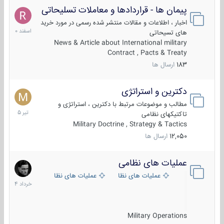
پیمان ها - قراردادها و معاملات تسلیحاتی
7
اسفند
اخبار ، اطلاعات و مقالات منتشر شده رسمی در مورد خرید
1400
های تسیحاتی
News & Article about International military
Contract , Pacts & Treaty
183
ارسال ها
دکترین و استراتژی
27
تیر
مطالب و موضوعات مرتبط با دکترین ، استراتژی و
1405
تاکتیکهای نظامی
Military Doctrine , Strategy & Tactics
12,050
ارسال ها
عملیات های نظامی
5
خرداد
عملیات های نظامی ایران
عملیات های نظامی خارجی
1404
Military Operations