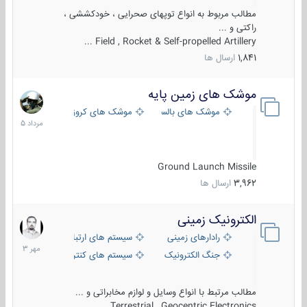
مطالب مربوط به انواع توپهای صحرایی ، خودکششی ،
راکتی و ...
Field , Rocket & Self-propelled Artillery ...
1,841
ارسال ها
موشک های زمین پایه
2
مرداد
موشک های بالستیک
موشک های کروز
1405
Ground Launch Missile
3,962
ارسال ها
الکترونیک زمینی
1
مهر
رادارهای زمینی
سیستم های ارتباطی و جمع آوری اطلاع
1403
جنگ الکترونیک
سیستم های کنترل آتش و تجهیزات الکتر
مطالب مرتبط با انواع وسایل و لوازم مخابراتی و ...
Terrestrial , Geocentric Electronics