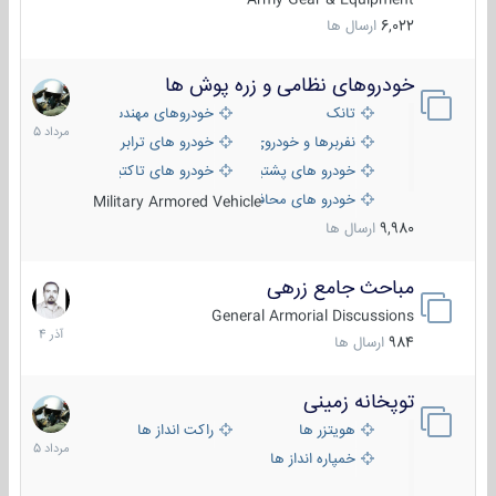
6,022
ارسال ها
خودروهای نظامی و زره پوش ها
2
مرداد
تانک
خودروهای مهندسی
1405
نفربرها و خودروی های رزمی پیاده نظام
خودرو های ترابری نظامی
خودرو های پشتیبانی آتش ، شناسایی و ضد تانک
خودرو های تاکتیکی نظامی
خودرو های محافظت شده
Military Armored Vehicle
9,980
ارسال ها
مباحث جامع زرهی
7
آذر
General Armorial Discussions
1404
984
ارسال ها
توپخانه زمینی
9
مرداد
هویتزر ها
راکت انداز ها
1405
خمپاره انداز ها