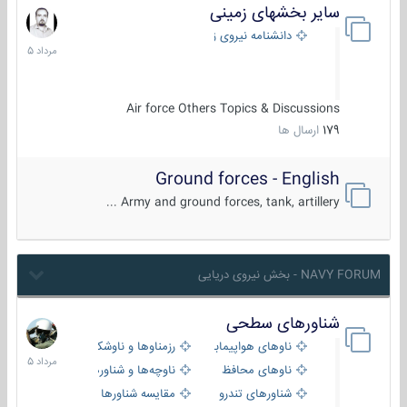
سایر بخشهای زمینی
9
مرداد
دانشنامه نیروی زمینی
1405
Air force Others Topics & Discussions
179
ارسال ها
Ground forces - English
Army and ground forces, tank, artillery ...
NAVY FORUM - بخش نیروی دریایی
شناورهای سطحی
2
مرداد
ناوهای هواپیمابر و بالگرد بر
رزمناوها و ناوشکن‌ها
1405
ناوهای محافظ
ناوچه‌ها و شناورهای گشتی
شناورهای تندرو
مقایسه شناورها