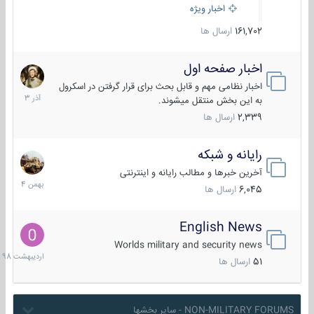
اخبار ویژه
161,702
ارسال ها
اخبار صفحه اول
7
آذر
اخبار نظامی مهم و قابل بحث برای قرار گرفتن در اسکرول
1403
به این بخش منتقل میشوند.
2,339
ارسال ها
رایانه و شبکه
30
بهمن
آخرین خبرها و مطالب رایانه و اینترنتی
1404
6,045
ارسال ها
English News
10
اردیبهش
Worlds military and security news
1398
51
ارسال ها
NON-MILITARY FORUMS - سایر بخشها