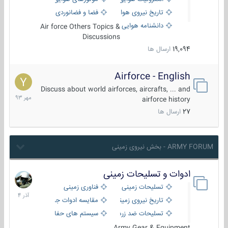
تاریخ نیروی هوایی
فضا و فضانوردی
دانشنامه هوایی
Air force Others Topics &
Discussions
19,094
ارسال ها
Airforce - English
15
مهر
Discuss about world airforces, aircrafts, ... and
1393
airforce history
27
ارسال ها
ARMY FORUM - بخش نیروی زمینی
ادوات و تسلیحات زمینی
21
آذر
تسلیحات زمینی
فناوری زمینی
1404
تاریخ نیروی زمینی
مقایسه ادوات جنگی
تسلیحات ضد زره
سیستم های حفاظت فعال
Army Gear & Equipment