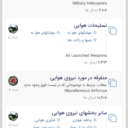
Military Helicopters
2,108
ارسال ها
تسلیحات هوایی
30
خرداد
موشکهای هوا به هوا
موشکهای هوا به سطح
1405
بمبها و راکت های هوایی
Air Launched Weapons
2,413
ارسال ها
متفرقه در مورد نیروی هوایی
7
مرداد
مطالب مرتبط با موضوعاتی که در لیست فوق وجود ندارد.
1405
Miscellaneous Airforcce
10,208
ارسال ها
سایر بخشهای نیروی هوایی
2
مرداد
پدافند هوایی
فناوری هوایی
1405
الکترونیک هوایی
موتورهای هوایی