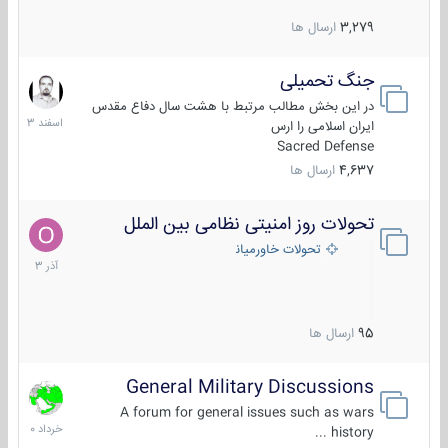
3,279
ارسال ها
جنگ تحمیلی
20
اسفند
در این بخش مطالب مرتبط با هشت سال دفاع مقدس
1403
ایران اسلامی را ارس
Sacred Defense
4,637
ارسال ها
تحولات روز امنیتی نظامی بین الملل
21
آذر
تحولات خاورمیانه
1403
95
ارسال ها
General Military Discussions
10
خرداد
A forum for general issues such as wars
1400
history ...