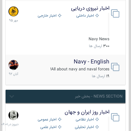
اخبار نیروی دریایی
27
مهر
اخبار داخلی
اخبار خارجی
1395
Navy News
300
ارسال ها
Navy - English
22
آبان
All about navy and naval forces!
1392
19
ارسال ها
NEWS SECTION - بخش خبر
اخبار روز ایران و جهان
دیروز
در
اخبار نظامی
اخبار عمومی
06:01
اخبار تحلیلی
اخبار علمی