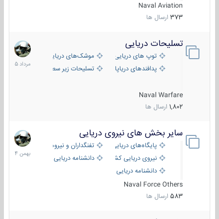
Naval Aviation
373
ارسال ها
تسلیحات دریایی
2
مرداد
توپ های دریایی
موشک‌های دریایی
1405
پدافندهای دریاپایه
تسلیحات زیر سطحی
Naval Warfare
1,802
ارسال ها
سایر بخش های نیروی دریایی
22
بهمن
پایگاه‌های دریایی
تفنگداران و نیروهای ویژه‌ی دریایی
1404
نیروی دریایی کشورهای مختلف
دانشنامه دریایی
دانشنامه دریایی کپی
Naval Force Others
583
ارسال ها