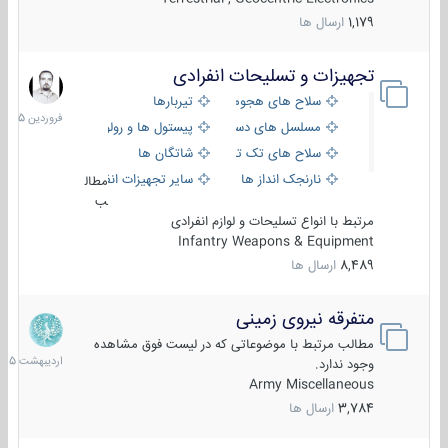
1,179
ارسال ها
تجهیزات و تسلیحات انفرادی
17
فروردین
سلاح های هجومی
تیربارها
1405
مسلسل های دستی
پیستول ها و رولورها
سلاح های تک تیر اندازی
شاتگان ها
نارنجک انداز ها
سایر تجهیزات انفرادی
مطال
ب
مرتبط با انواع تسلیحات و لوازم انفرادی
Infantry Weapons & Equipment
8,489
ارسال ها
متفرقه نیروی زمینی
27
اردیبهش
مطالب مرتبط با موضوعاتی که در لیست فوق مشاهده
1405
وجود ندارد.
Army Miscellaneous
3,784
ارسال ها