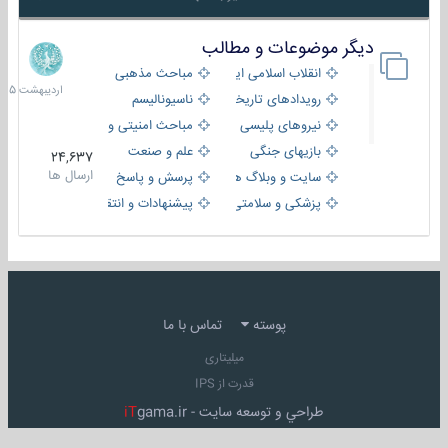
دیگر موضوعات و مطالب
8
اردیبهش
انقلاب اسلامی ایران
مباحث مذهبی
1405
رویدادهای تاریخی و مذهبی
ناسیونالیسم
نیروهای پلیسی
مباحث امنیتی و اطلاعاتی
بازیهای جنگی
علم و صنعت
24,637
ارسال ها
سایت و وبلاگ ها
پرسش و پاسخ
پزشکی و سلامتی
پیشنهادات و انتقادات
پوسته
تماس با ما
میلیتاری
قدرت از IPS
طراحي و توسعه سايت -
gama.ir
iT