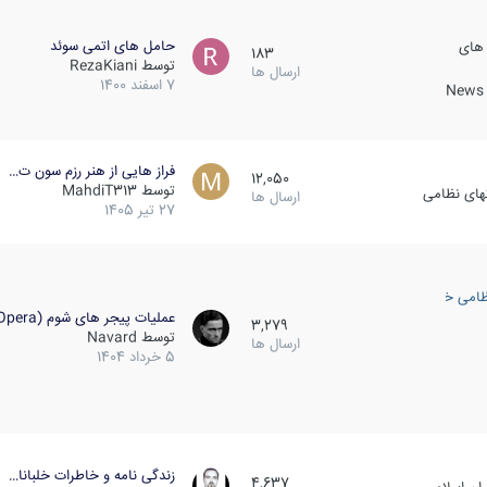
حامل های اتمی سوئد
 های
183
توسط
RezaKiani
ارسال ها
7 اسفند 1400
News &
فراز هایی از هنر رزم سون ت…
12,050
توسط
MahdiT313
کهای نظامی
ارسال ها
27 تیر 1405
ظامی خارجی
عملیات پیجر های شوم (Opera…
3,279
توسط
Navard
ارسال ها
5 خرداد 1404
زندگی نامه و خاطرات خلبانا…
4,637