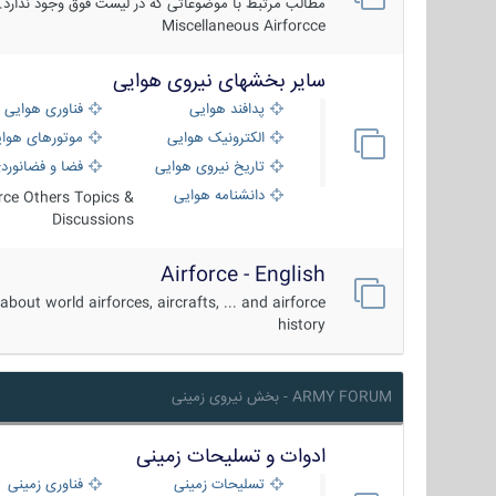
مطالب مرتبط با موضوعاتی که در لیست فوق وجود ندارد.
Miscellaneous Airforcce
سایر بخشهای نیروی هوایی
پدافند هوایی
فناوری هوایی
الکترونیک هوایی
موتورهای هوا
تاریخ نیروی هوایی
فضا و فضانورد
دانشنامه هوایی
orce Others Topics &
Discussions
Airforce - English
about world airforces, aircrafts, ... and airforce
history
ARMY FORUM - بخش نیروی زمینی
ادوات و تسلیحات زمینی
تسلیحات زمینی
فناوری زمینی