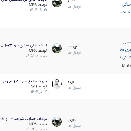
6,022
جنگی
توسط
MR9
ارسال ها
21 آذر 1404
اظت فعال
دسی
تانک اصلی میدان نبرد T-72 …
9,982
بری نظامی
توسط
MR9
ارسال ها
دیروز در 09:51
انک
تیکی نظامی
Mili
تاپیک جامع تحولات زرهی در …
984
توسط
951
ارسال ها
7 آذر 1404
مهمات هدایت شونده 3. او.اف…
1,842
توسط
MR9
ارسال ها
دیروز در 09:09