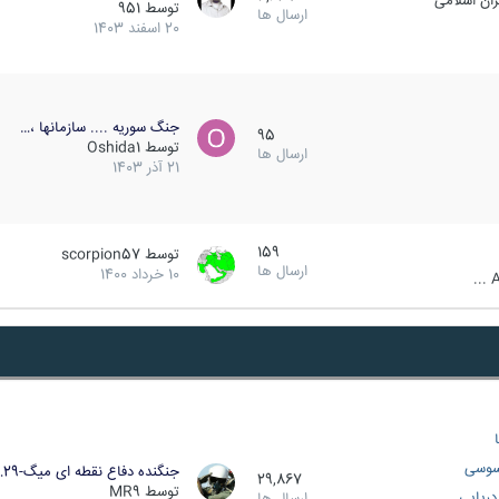
ان اسلامی
توسط
951
ارسال ها
20 اسفند 1403
جنگ سوریه .... سازمانها ،…
95
توسط
Oshida1
ارسال ها
21 آذر 1403
159
توسط
scorpion57
ارسال ها
10 خرداد 1400
A
سوسی
جنگنده دفاع نقطه ای میگ-29…
29,867
توسط
MR9
ریایی
ارسال ها