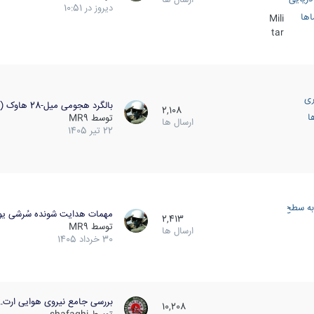
دیروز در 10:51
اها
Mili
tar
ری
بالگرد هجومی میل-28 هاوک (…
2,108
ا
توسط
MR9
ارسال ها
22 تیر 1405
به سطح
مهمات هدایت شونده سُرشی یو
2,413
توسط
MR9
ارسال ها
30 خرداد 1405
بررسی جامع نیروی هوایی ارت…
10,208