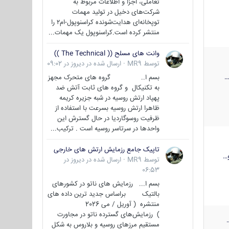
تعاملی، اجزا و اطلاعات مربوط به
شرکت‌های دخیل در تولید مهمات
توپخانه‌ای هدایت‌شونده کراسنوپول-ام۲ را
منتشر کرده است.کراسنوپول یک مهمات...
وانت های مسلح (( The Technical ))
توسط
MR9
·
ارسال شده در
دیروز در 09:02
بسم ا.. گروه های متحرک مجهز
به تکنیکال و گروه های ثابت آتش ضد
پهپاد ارتش روسیه در شبه جزیره کریمه
ظاهرا ارتش روسیه بسرعت با استفاده از
ظرفیت روسوگاردیا در حال گسترش این
واحدها در سرتاسر روسیه است . ترکیب...
تاپیک جامع رزمایش ارتش های خارجی
…
توسط
MR9
·
ارسال شده در
دیروز در
06:53
بسم ا... رزمایش های ناتو در کشورهای
بالتیک براساس جدید ترین داده های
منتشره ( آوریل / می 2026
) رزمایش‌های گسترده ناتو در مجاورت
مستقیم مرزهای روسیه و بلاروس به شکل