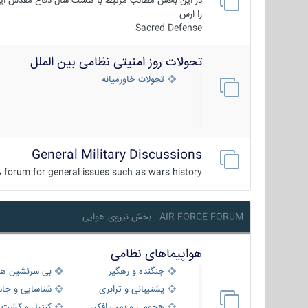
در این بخش مطالب مرتبط با هشت سال دفاع مقدس ایر
را ارس
Sacred Defense
تحولات روز امنیتی نظامی بین الملل
تحولات خاورمیانه
General Military Discussions
 forum for general issues such as wars history ...
AIR FORCE FORUM - بخش نیروی هوایی
هواپیماهای نظامی
جنگنده و رهگیر
بی سرنشین ها
پشتیبانی و ترابری
شناسایی و جا
هجومی و بمب افکن
کنترل و گشت د