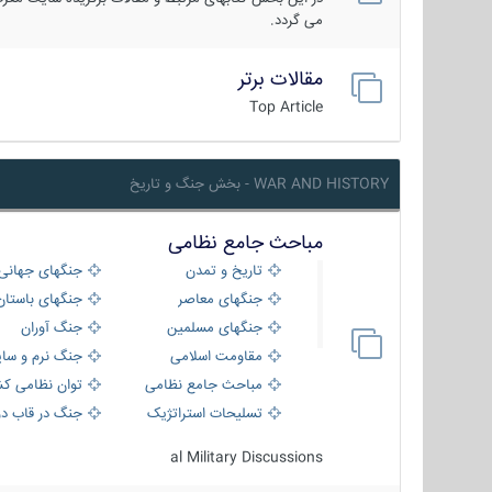
می گردد.
مقالات برتر
Top Article
WAR AND HISTORY - بخش جنگ و تاریخ
مباحث جامع نظامی
تاریخ و تمدن
جنگهای جهانی
جنگهای معاصر
جنگهای باستان
جنگهای مسلمین
جنگ آوران
مقاومت اسلامی
جنگ نرم و سای
مباحث جامع نظامی
توان نظامی کش
تسلیحات استراتژیک
جنگ در قاب دو
al Military Discussions