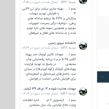
توسط
MR9
·
ارسال شده در
دیروز در 09:51
بسم ا... بهینه سازی بیشتر برای تی-72بی
3 با افزایش تهدید مهمات
سرگردان و FPV ها برعلیه سامانه های
زرهی ، دوطرف درگیر بسرعت تجهیزات
موجود و همچنین نمونه های تازه تولید
شده را به سامانه های فعال و غیرفعال...
دانشنامه نیروی زمینی
توسط
MR9
·
ارسال شده در
دیروز در 09:22
بسم ا... مهمات کالیبر کوچک ضد پهپاد
کالیبر ۵.۴۵ م.م با پرتابه پلاستیکی چاپ
سه‌بعدی در پاسخ به تهدید فزاینده
پهپادهای کوچک (کوادکوپترها) در میدان
نبرد، راه‌حل‌های غیرمتداول و کم‌هزینه‌ای
برای افزایش شانس اصابت در فواصل...
مهمات هدایت شونده 3. او.اف.39 کراسنوپل/بصیر( Krasnopol 3OF39 )
توسط
MR9
·
ارسال شده در
دیروز در 09:09
بسم ا.. کراسنوپل 2 ام اداره اطلاعات
وزارت دفاع اوکراین یک مدل سه‌بعدی