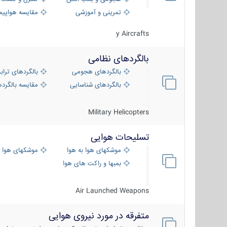
تمرینی و آموزشی
مقایسه هواپیم
y Aircrafts
بالگردهای نظامی
بالگردهای هجومی
بالگردهای تراب
بالگردهای شناسایی
مقایسه بالگرده
Military Helicopters
تسلیحات هوایی
موشکهای هوا به هوا
موشکهای هوا 
بمبها و راکت های هوایی
Air Launched Weapons
متفرقه در مورد نیروی هوایی