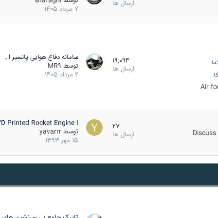
توسط
shafaghi
ارسال ها
7 مرداد 1405
سامانه دفاع هوایی پانسیر ا…
یی
19,094
توسط
MR9
ارسال ها
ی
2 مرداد 1405
Air f
D Printed Rocket Engine I…
27
توسط
yavarrr
Discuss 
ارسال ها
15 مهر 1393
تاپیک جامع بی سرنشین های ز