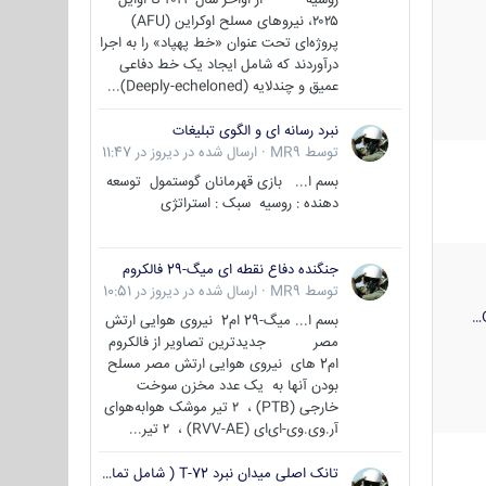
۲۰۲۵، نیروهای مسلح اوکراین (AFU)
پروژه‌ای تحت عنوان «خط پهپاد» را به اجرا
درآوردند که شامل ایجاد یک خط دفاعی
عمیق و چندلایه (Deeply-echeloned)...
نبرد رسانه ای و الگوی تبلیغات
توسط
MR9
·
ارسال شده در
دیروز در 11:47
بسم ا... بازی قهرمانان گوستمول توسعه
دهنده : روسیه سبک : استراتژی
جنگنده دفاع نقطه ای میگ-29 فالکروم
توسط
MR9
·
ارسال شده در
دیروز در 10:51
بسم ا... میگ-29 ام2 نیروی هوایی ارتش
مصر جدیدترین تصاویر از فالکروم
ام2 های نیروی هوایی ارتش مصر مسلح
بودن آنها به یک عدد مخزن سوخت
خارجی (PTB) ، ۲ تیر موشک هوابه‌هوای
آر.وی.وی-ای‌ای (RVV-AE) ، ۲ تیر...
تانک اصلی میدان نبرد T-72 ( شامل تمامی گونه ها )