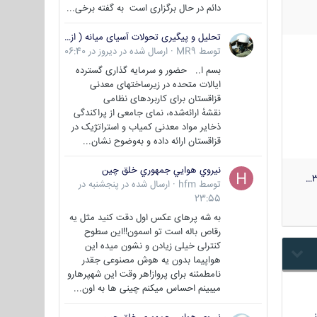
دائم در حال برگزاری است به گفته برخی...
تحلیل و پیگیری تحولات آسیای میانه ( ازبکستان، تاجیکستان، ترکمنستان، قزاقستان و قرقیزستان )
توسط
MR9
·
ارسال شده در
دیروز در 06:40
بسم ا.. حضور و سرمایه گذاری گسترده
ایالات متحده در زیرساختهای معدنی
قزاقستان برای کاربردهای نظامی
نقشهٔ ارائه‌شده، نمای جامعی از پراکندگی
ذخایر مواد معدنی کمیاب و استراتژیک در
قزاقستان ارائه داده و به‌وضوح نشان...
نيروي هوايي جمهوري خلق چين
3
توسط
hfm
·
ارسال شده در
پنجشنبه در
23:55
به شه پرهای عکس اول دقت کنید مثل یه
رقاص باله است تو اسمون!!این سطوح
کنترلی خیلی زیادن و نشون میده این
هواپیما بدون یه هوش مصنوعی جقدر
نامطمئنه برای پرواز!هر وقت این شهپرهارو
میبینم احساس میکنم چینی ها به اون...
…