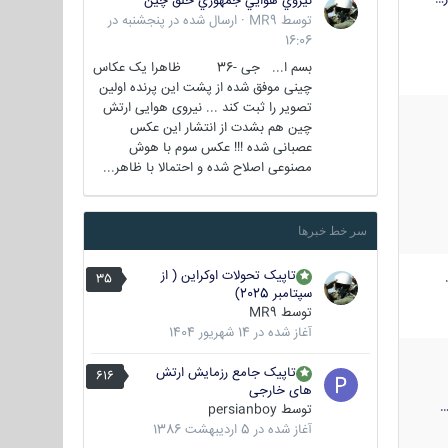
نيروي هوايي جمهوري خلق چين
توسط
MR9
·
ارسال شده در
پنجشنبه در
16:06
بسم ا... جی -36 ظاهرا یک عکاس
چینی موفق شده از پشت این پرنده اولین
تصویر را ثبت کند ... نیروی هوایی ارتش
چین هم بشدت از انتشار این عکس
عصبانی شده !!! عکس سوم با هوش
مصنوعی اصلاح شده و احتمالا با ظاهر...
سر خط خبرها
تاپیک تحولات اوکراین ( از
35
سپتامبر 2025)
توسط
MR9
آغاز شده در
14 شهریور 1404
تاپیک جامع رزمایش ارتش
616
های خارجی
توسط
persianboy
آغاز شده در
5 اردیبهشت 1386