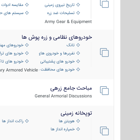
تاریخ نیروی زمینی
مقایسه ادوات 
تسلیحات ضد زره
سیستم های حف
Army Gear & Equipment
خودروهای نظامی و زره پوش ها
تانک
خودروهای مهن
نفربرها و خودروی های رزمی پیاده نظام
خودرو های ترا
خودرو های پشتیبانی آتش ، شناسایی و ضد ت
خودرو های تاک
خودرو های محافظت شده
tary Armored Vehicle
مباحث جامع زرهی
General Armorial Discussions
توپخانه زمینی
هویتزر ها
راکت انداز ها
خمپاره انداز ها