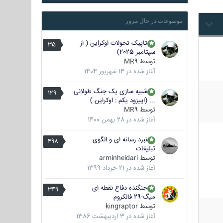
موضوعات در حال مرور
تاپیک تحولات اوکراین ( از
35
سپتامبر 2025)
توسط
MR9
آغاز شده در
14 شهریور 1404
شبیه سازی یک جنگ طولانی
129
... (اپیزود یکم : اوکراین )
توسط
MR9
آغاز شده در
28 بهمن 1400
نبرد رسانه ای و الگوی
498
تبلیغات
توسط
arminheidari
آغاز شده در
21 خرداد 1399
جنگنده دفاع نقطه ای
349
میگ-29 فالکروم
توسط
kingraptor
آغاز شده در
3 اردیبهشت 1386