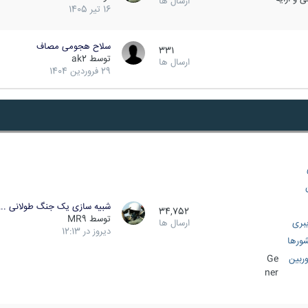
ارسال ها
16 تیر 1405
سلاح هجومی مصاف
331
توسط
ak2
ارسال ها
29 فروردین 1404
شبیه سازی یک جنگ طولانی ..
34,752
توسط
MR9
بری
ارسال ها
دیروز در 12:13
ورها
ربین
Ge
ner