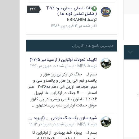
تانک اصلی میدان نبرد T-72
244
( شامل تمامی گونه ها )
توسط
EBRAHIM
آغاز شده در
3 فروردین 1386
جدیدترین پاسخ های کاربران
تاپیک تحولات اوکراین ( از سپتامبر 2025)
توسط
MR9
·
ارسال شده در
دیروز در 13:11
بسم ا.. جنگ در اوکراین روز هزار و
پانصدو نهم الی روز هزار و پانصدو سی و
دوم هجدهم آوریل الی دهم مه2026 هنر
استتار.......!! جنگ در اوکراین- 18 آوریل
…
2026 1- ناظران نظامی روسی، در پی کارزار
موفق حملات اوکراین علیه زیرساختهای...
شبیه سازی یک جنگ طولانی ... (اپیزود یکم : اوکراین )
توسط
MR9
·
ارسال شده در
دیروز در 12:13
بسم ا.. پروژه خط پهپادی از اوکراین تا
روسیه از اواخر سال ۲۰۲۴ تا اوایل