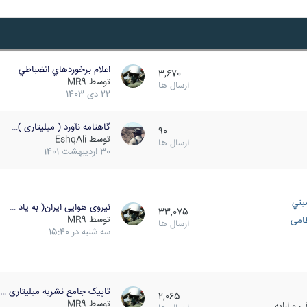
اعلام برخوردهاي انضباطي
3,670
توسط
MR9
ارسال ها
22 دی 1403
گاهنامه نآورد ( میلیتاری )…
90
توسط
EshqAli
ارسال ها
30 اردیبهشت 1401
يني
نیروی هوایی ایران( به یاد …
33,075
توسط
MR9
ظامی
ارسال ها
سه شنبه در 15:40
تاپیک جامع نشریه میلیتاری …
2,065
توسط
MR9
 و ارایه