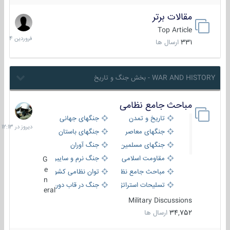
مقالات برتر
29
فروردین
Top Article
1404
331
ارسال ها
WAR AND HISTORY - بخش جنگ و تاریخ
مباحث جامع نظامی
دیروز
در
تاریخ و تمدن
جنگهای جهانی
12:13
جنگهای معاصر
جنگهای باستان
جنگهای مسلمین
جنگ آوران
مقاومت اسلامی
جنگ نرم و سایبری
G
e
مباحث جامع نظامی
توان نظامی کشورها
n
تسلیحات استراتژیک
جنگ در قاب دوربین
eral
Military Discussions
34,752
ارسال ها