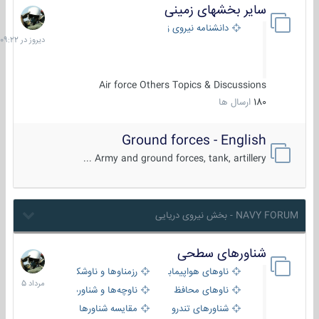
سایر بخشهای زمینی
دیروز
در
دانشنامه نیروی زمینی
09:22
Air force Others Topics & Discussions
180
ارسال ها
Ground forces - English
Army and ground forces, tank, artillery ...
NAVY FORUM - بخش نیروی دریایی
شناورهای سطحی
2
مرداد
ناوهای هواپیمابر و بالگرد بر
رزمناوها و ناوشکن‌ها
1405
ناوهای محافظ
ناوچه‌ها و شناورهای گشتی
شناورهای تندرو
مقایسه شناورها