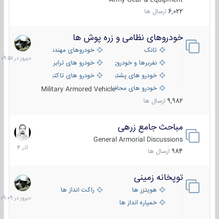
6,022
ارسال ها
خودروهای نظامی و زره پوش ها
دیروز
در
تانک
خودروهای مهندسی
09:51
نفربرها و خودروی های رزمی پیاده نظام
خودرو های ترابری نظامی
خودرو های پشتیبانی آتش ، شناسایی و ضد تانک
خودرو های تاکتیکی نظامی
خودرو های محافظت شده
Military Armored Vehicle
9,982
ارسال ها
مباحث جامع زرهی
7
آذر
General Armorial Discussions
1404
984
ارسال ها
توپخانه زمینی
دیروز
در
هویتزر ها
راکت انداز ها
09:09
خمپاره انداز ها