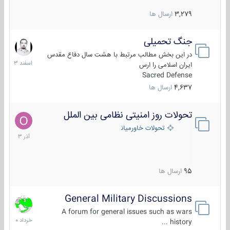
3,279
ارسال ها
جنگ تحمیلی
20
اسفند
در این بخش مطالب مرتبط با هشت سال دفاع مقدس
1403
ایران اسلامی را ارس
Sacred Defense
4,637
ارسال ها
تحولات روز امنیتی نظامی بین الملل
21
آذر
تحولات خاورمیانه
1403
95
ارسال ها
General Military Discussions
10
خرداد
A forum for general issues such as wars
1400
history ...