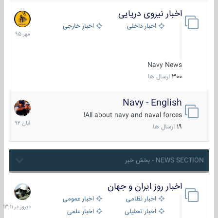
اخبار نیروی دریایی
27
مهر
اخبار داخلی
اخبار خارجی
1395
Navy News
300
ارسال ها
Navy - English
22
آبان
All about navy and naval forces!
1392
19
ارسال ها
NEWS SECTION - بخش خبر
اخبار روز ایران و جهان
دیروز
در
اخبار نظامی
اخبار عمومی
13:11
اخبار تحلیلی
اخبار علمی