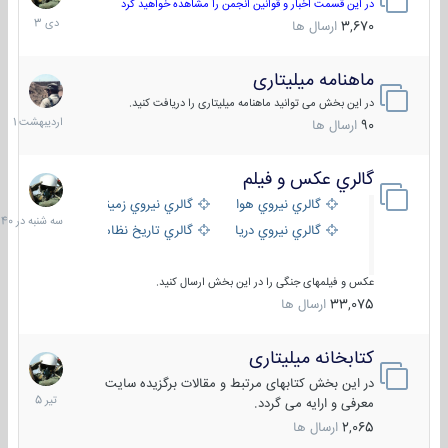
دی
در این قسمت اخبار و قوانین انجمن را مشاهده خواهید کرد
1403
3,670
ارسال ها
ماهنامه میلیتاری
30
اردیبهش
در این بخش می توانید ماهنامه میلیتاری را دریافت کنید.
1401
90
ارسال ها
گالري عكس و فيلم
سه
شنبه
گالري نيروي هوايي
گالري نيروي زميني
در
گالري نيروي دريايي
گالري تاریخ نظامی
15:40
عکس و فیلمهای جنگی را در این بخش ارسال کنید.
33,075
ارسال ها
کتابخانه میلیتاری
16
تیر
در این بخش کتابهای مرتبط و مقالات برگزیده سایت
1405
معرفی و ارایه می گردد.
2,065
ارسال ها