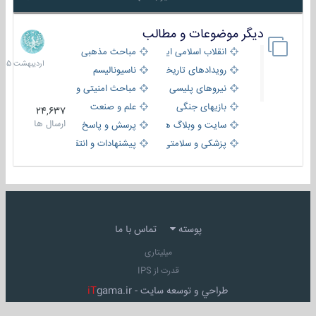
دیگر موضوعات و مطالب
8
اردیبهش
انقلاب اسلامی ایران
مباحث مذهبی
1405
رویدادهای تاریخی و مذهبی
ناسیونالیسم
نیروهای پلیسی
مباحث امنیتی و اطلاعاتی
بازیهای جنگی
علم و صنعت
24,637
ارسال ها
سایت و وبلاگ ها
پرسش و پاسخ
پزشکی و سلامتی
پیشنهادات و انتقادات
پوسته
تماس با ما
میلیتاری
قدرت از IPS
طراحي و توسعه سايت -
gama.ir
iT