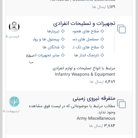
1,179
ارسال ها
تجهیزات و تسلیحات انفرادی
17
فروردین
سلاح های هجومی
تیربارها
1405
مسلسل های دستی
پیستول ها و رولورها
سلاح های تک تیر اندازی
شاتگان ها
نارنجک انداز ها
سایر تجهیزات انفرادی
مطال
ب
مرتبط با انواع تسلیحات و لوازم انفرادی
Infantry Weapons & Equipment
8,489
ارسال ها
متفرقه نیروی زمینی
27
اردیبهش
مطالب مرتبط با موضوعاتی که در لیست فوق مشاهده
1405
وجود ندارد.
Army Miscellaneous
3,784
ارسال ها