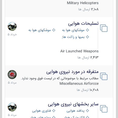
Military Helicopters
2,108
ارسال ها
تسلیحات هوایی
30
خرداد
موشکهای هوا به هوا
موشکهای هوا به سطح
1405
بمبها و راکت های هوایی
Air Launched Weapons
2,413
ارسال ها
متفرقه در مورد نیروی هوایی
7
مرداد
مطالب مرتبط با موضوعاتی که در لیست فوق وجود ندارد.
1405
Miscellaneous Airforcce
10,208
ارسال ها
سایر بخشهای نیروی هوایی
2
مرداد
پدافند هوایی
فناوری هوایی
1405
الکترونیک هوایی
موتورهای هوایی