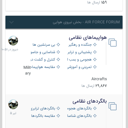
159
ارسال ها
AIR FORCE FORUM - بخش نیروی هوایی
هواپیماهای نظامی
دیروز
در
جنگنده و رهگیر
بی سرنشین ها
10:51
پشتیبانی و ترابری
شناسایی و جاسوسی
هجومی و بمب افکن
کنترل و گشت دریایی
تمرینی و آموزشی
مقایسه هواپیماها
Milit
ary
Aircrafts
29,867
ارسال ها
بالگردهای نظامی
22
تیر
بالگردهای هجومی
بالگردهای ترابری
1405
بالگردهای شناسایی
مقایسه بالگردها