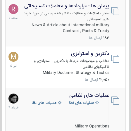
پیمان ها - قراردادها و معاملات تسلیحاتی
7
اسفند
اخبار ، اطلاعات و مقالات منتشر شده رسمی در مورد خرید
1400
های تسیحاتی
News & Article about International military
Contract , Pacts & Treaty
183
ارسال ها
دکترین و استراتژی
27
تیر
مطالب و موضوعات مرتبط با دکترین ، استراتژی و
1405
تاکتیکهای نظامی
Military Doctrine , Strategy & Tactics
12,050
ارسال ها
عملیات های نظامی
5
خرداد
عملیات های نظامی ایران
عملیات های نظامی خارجی
1404
Military Operations