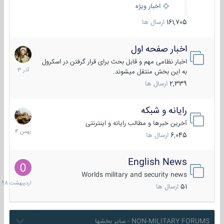
اخبار ویژه
161,705
ارسال ها
اخبار صفحه اول
7
آذر
اخبار نظامی مهم و قابل بحث برای قرار گرفتن در اسکرول
1403
به این بخش منتقل میشوند.
2,339
ارسال ها
رایانه و شبکه
30
بهمن
آخرین خبرها و مطالب رایانه و اینترنتی
1404
6,045
ارسال ها
English News
10
اردیبهش
Worlds military and security news
1398
51
ارسال ها
NON-MILITARY FORUMS - سایر بخشها