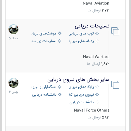
Naval Aviation
373
ارسال ها
تسلیحات دریایی
2
مرداد
توپ های دریایی
موشک‌های دریایی
1405
پدافندهای دریاپایه
تسلیحات زیر سطحی
Naval Warfare
1,802
ارسال ها
سایر بخش های نیروی دریایی
22
بهمن
پایگاه‌های دریایی
تفنگداران و نیروهای ویژه‌ی دریایی
1404
نیروی دریایی کشورهای مختلف
دانشنامه دریایی
دانشنامه دریایی کپی
Naval Force Others
583
ارسال ها