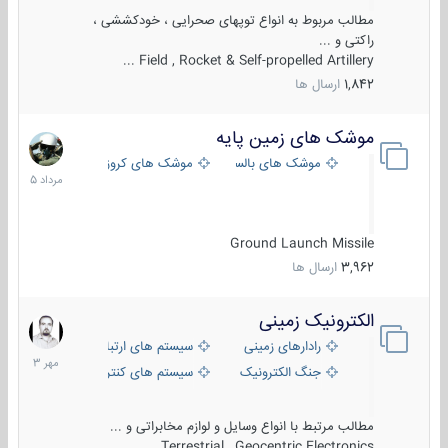
مطالب مربوط به انواع توپهای صحرایی ، خودکششی ،
راکتی و ...
Field , Rocket & Self-propelled Artillery ...
1,842
ارسال ها
موشک های زمین پایه
2
مرداد
موشک های بالستیک
موشک های کروز
1405
Ground Launch Missile
3,962
ارسال ها
الکترونیک زمینی
1
مهر
رادارهای زمینی
سیستم های ارتباطی و جمع آوری اطلاع
1403
جنگ الکترونیک
سیستم های کنترل آتش و تجهیزات الکتر
مطالب مرتبط با انواع وسایل و لوازم مخابراتی و ...
Terrestrial , Geocentric Electronics