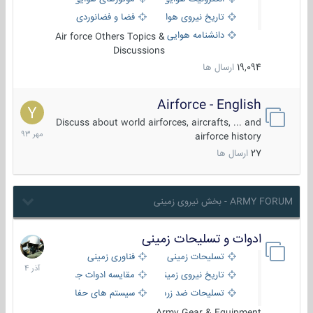
تاریخ نیروی هوایی
فضا و فضانوردی
دانشنامه هوایی
Air force Others Topics &
Discussions
19,094
ارسال ها
Airforce - English
15
مهر
Discuss about world airforces, aircrafts, ... and
1393
airforce history
27
ارسال ها
ARMY FORUM - بخش نیروی زمینی
ادوات و تسلیحات زمینی
21
آذر
تسلیحات زمینی
فناوری زمینی
1404
تاریخ نیروی زمینی
مقایسه ادوات جنگی
تسلیحات ضد زره
سیستم های حفاظت فعال
Army Gear & Equipment