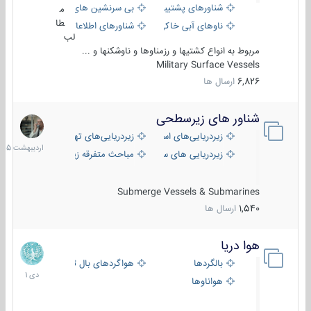
شناورهای پشتیبانی
بی سرنشین های دریایی
م
طا
ناوهای آبی خاکی و نیروبر
شناورهای اطلاعاتی و جاسوسی
لب
مربوط به انواع کشتیها و رزمناوها و ناوشکنها و ...
Military Surface Vessels
6,826
ارسال ها
شناور های زیرسطحی
31
اردیبهش
زیردریایی‌های استراتژیک
زیردریایی‌های تهاجمی
1405
زیردریایی های سبک
مباحث متفرقه زیرسطحی
Submerge Vessels & Submarines
1,540
ارسال ها
هوا دریا
12
دی
بالگردها
هواگردهای بال ثابت
1401
هواناوها