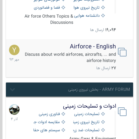
تاریخ نیروی هوایی
فضا و فضانوردی
دانشنامه هوایی
Air force Others Topics &
Discussions
19,094
ارسال ها
Airforce - English
15
مهر
Discuss about world airforces, aircrafts, ... and
1393
airforce history
27
ارسال ها
ARMY FORUM - بخش نیروی زمینی
ادوات و تسلیحات زمینی
21
آذر
تسلیحات زمینی
فناوری زمینی
1404
تاریخ نیروی زمینی
مقایسه ادوات جنگی
تسلیحات ضد زره
سیستم های حفاظت فعال
Army Gear & Equipment