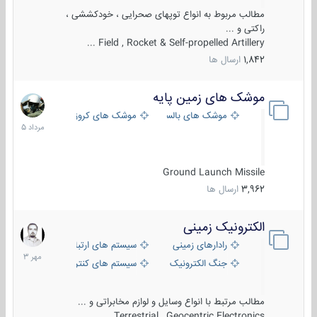
مطالب مربوط به انواع توپهای صحرایی ، خودکششی ،
راکتی و ...
Field , Rocket & Self-propelled Artillery ...
1,842
ارسال ها
موشک های زمین پایه
2
مرداد
موشک های بالستیک
موشک های کروز
1405
Ground Launch Missile
3,962
ارسال ها
الکترونیک زمینی
1
مهر
رادارهای زمینی
سیستم های ارتباطی و جمع آوری اطلاع
1403
جنگ الکترونیک
سیستم های کنترل آتش و تجهیزات الکتر
مطالب مرتبط با انواع وسایل و لوازم مخابراتی و ...
Terrestrial , Geocentric Electronics