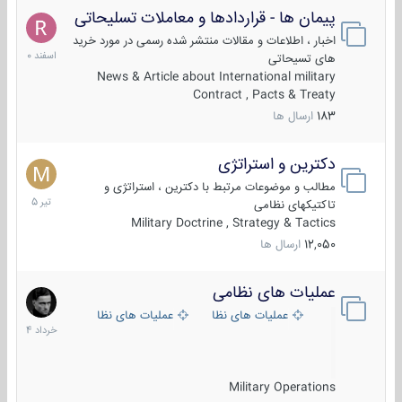
پیمان ها - قراردادها و معاملات تسلیحاتی
7
اسفند
اخبار ، اطلاعات و مقالات منتشر شده رسمی در مورد خرید
1400
های تسیحاتی
News & Article about International military
Contract , Pacts & Treaty
183
ارسال ها
دکترین و استراتژی
27
تیر
مطالب و موضوعات مرتبط با دکترین ، استراتژی و
1405
تاکتیکهای نظامی
Military Doctrine , Strategy & Tactics
12,050
ارسال ها
عملیات های نظامی
5
خرداد
عملیات های نظامی ایران
عملیات های نظامی خارجی
1404
Military Operations