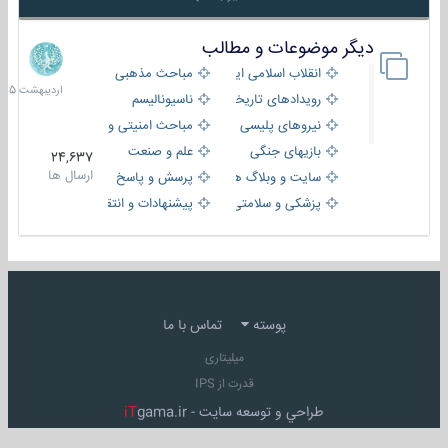
دیگر موضوعات و مطالب
8
اردیبهش
انقلاب اسلامی ایران
مباحث مذهبی
1405
رویدادهای تاریخی و مذهبی
ناسیونالیسم
نیروهای پلیسی
مباحث امنیتی و اطلاعاتی
بازیهای جنگی
علم و صنعت
24,637
ارسال ها
سایت و وبلاگ ها
پرسش و پاسخ
پزشکی و سلامتی
پیشنهادات و انتقادات
پوسته
تماس با ما
میلیتاری
قدرت از IPS
طراحي و توسعه سايت -
gama.ir
iT