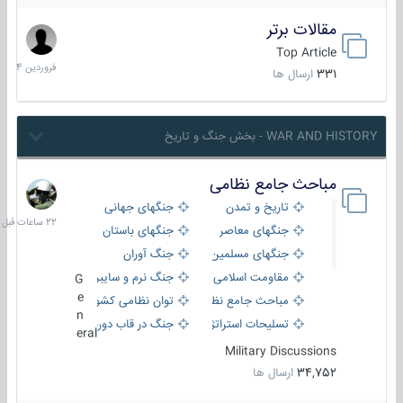
مقالات برتر
29
فروردین
Top Article
1404
331
ارسال ها
WAR AND HISTORY - بخش جنگ و تاریخ
مباحث جامع نظامی
22
ساعات
تاریخ و تمدن
جنگهای جهانی
قبل
جنگهای معاصر
جنگهای باستان
جنگهای مسلمین
جنگ آوران
مقاومت اسلامی
جنگ نرم و سایبری
G
e
مباحث جامع نظامی
توان نظامی کشورها
n
تسلیحات استراتژیک
جنگ در قاب دوربین
eral
Military Discussions
34,752
ارسال ها