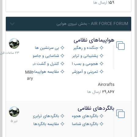
159
ارسال ها
AIR FORCE FORUM - بخش نیروی هوایی
هواپیماهای نظامی
23
ساعات
جنگنده و رهگیر
بی سرنشین ها
قبل
پشتیبانی و ترابری
شناسایی و جاسوسی
هجومی و بمب افکن
کنترل و گشت دریایی
تمرینی و آموزشی
مقایسه هواپیماها
Milit
ary
Aircrafts
29,867
ارسال ها
بالگردهای نظامی
22
تیر
بالگردهای هجومی
بالگردهای ترابری
1405
بالگردهای شناسایی
مقایسه بالگردها