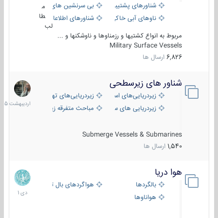
شناورهای پشتیبانی
بی سرنشین های دریایی
م
طا
ناوهای آبی خاکی و نیروبر
شناورهای اطلاعاتی و جاسوسی
لب
مربوط به انواع کشتیها و رزمناوها و ناوشکنها و ...
Military Surface Vessels
6,826
ارسال ها
شناور های زیرسطحی
31
اردیبهش
زیردریایی‌های استراتژیک
زیردریایی‌های تهاجمی
1405
زیردریایی های سبک
مباحث متفرقه زیرسطحی
Submerge Vessels & Submarines
1,540
ارسال ها
هوا دریا
12
دی
بالگردها
هواگردهای بال ثابت
1401
هواناوها