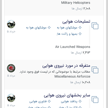
Military Helicopters
2,108
ارسال ها
تسلیحات هوایی
30
خرداد
موشکهای هوا به هوا
موشکهای هوا به سطح
1405
بمبها و راکت های هوایی
Air Launched Weapons
2,413
ارسال ها
متفرقه در مورد نیروی هوایی
7
مرداد
مطالب مرتبط با موضوعاتی که در لیست فوق وجود ندارد.
1405
Miscellaneous Airforcce
10,208
ارسال ها
سایر بخشهای نیروی هوایی
2
مرداد
پدافند هوایی
فناوری هوایی
1405
الکترونیک هوایی
موتورهای هوایی