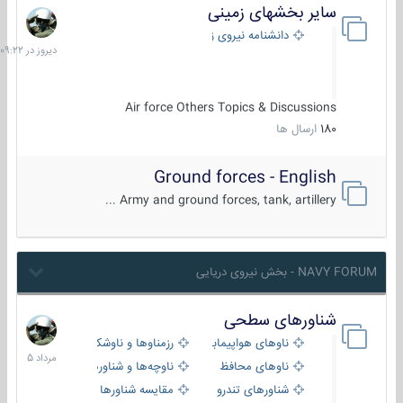
سایر بخشهای زمینی
دیروز
در
دانشنامه نیروی زمینی
09:22
Air force Others Topics & Discussions
180
ارسال ها
Ground forces - English
Army and ground forces, tank, artillery ...
NAVY FORUM - بخش نیروی دریایی
شناورهای سطحی
2
مرداد
ناوهای هواپیمابر و بالگرد بر
رزمناوها و ناوشکن‌ها
1405
ناوهای محافظ
ناوچه‌ها و شناورهای گشتی
شناورهای تندرو
مقایسه شناورها