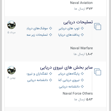
Naval Aviation
373
ارسال ها
تسلیحات دریایی
2
مرداد
توپ های دریایی
موشک‌های دریایی
1405
پدافندهای دریاپایه
تسلیحات زیر سطحی
Naval Warfare
1,802
ارسال ها
سایر بخش های نیروی دریایی
22
بهمن
پایگاه‌های دریایی
تفنگداران و نیروهای ویژه‌ی دریایی
1404
نیروی دریایی کشورهای مختلف
دانشنامه دریایی
دانشنامه دریایی کپی
Naval Force Others
583
ارسال ها