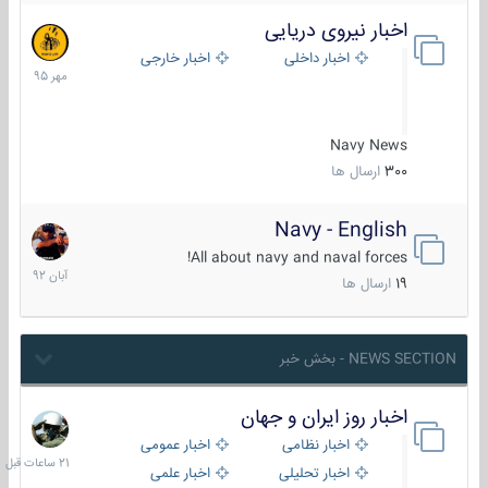
اخبار نیروی دریایی
27
مهر
اخبار داخلی
اخبار خارجی
1395
Navy News
300
ارسال ها
Navy - English
22
آبان
All about navy and naval forces!
1392
19
ارسال ها
NEWS SECTION - بخش خبر
اخبار روز ایران و جهان
21
ساعات
اخبار نظامی
اخبار عمومی
قبل
اخبار تحلیلی
اخبار علمی