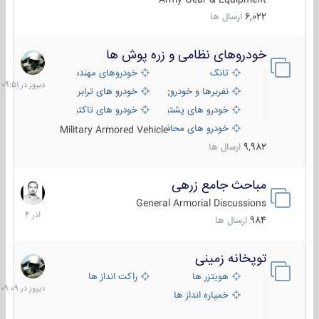
6,022
ارسال ها
خودروهای نظامی و زره پوش ها
دیروز
در
تانک
خودروهای مهندسی
09:51
نفربرها و خودروی های رزمی پیاده نظام
خودرو های ترابری نظامی
خودرو های پشتیبانی آتش ، شناسایی و ضد تانک
خودرو های تاکتیکی نظامی
خودرو های محافظت شده
Military Armored Vehicle
9,982
ارسال ها
مباحث جامع زرهی
7
آذر
General Armorial Discussions
1404
984
ارسال ها
توپخانه زمینی
دیروز
در
هویتزر ها
راکت انداز ها
09:09
خمپاره انداز ها