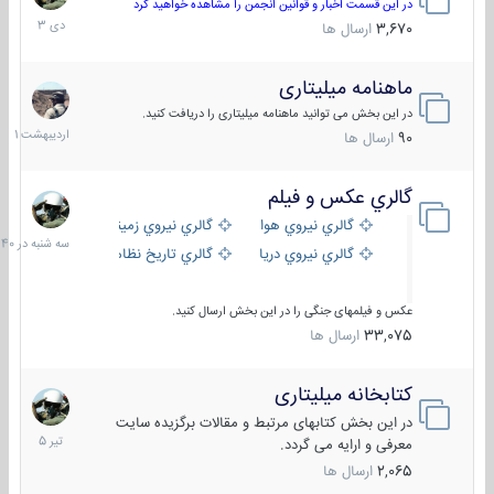
دی
در این قسمت اخبار و قوانین انجمن را مشاهده خواهید کرد
1403
3,670
ارسال ها
ماهنامه میلیتاری
30
اردیبهش
در این بخش می توانید ماهنامه میلیتاری را دریافت کنید.
1401
90
ارسال ها
گالري عكس و فيلم
سه
شنبه
گالري نيروي هوايي
گالري نيروي زميني
در
گالري نيروي دريايي
گالري تاریخ نظامی
15:40
عکس و فیلمهای جنگی را در این بخش ارسال کنید.
33,075
ارسال ها
کتابخانه میلیتاری
16
تیر
در این بخش کتابهای مرتبط و مقالات برگزیده سایت
1405
معرفی و ارایه می گردد.
2,065
ارسال ها