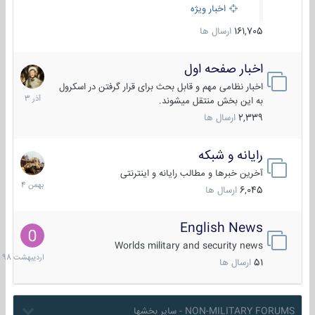
اخبار ویژه
161,705
ارسال ها
اخبار صفحه اول
7
آذر
اخبار نظامی مهم و قابل بحث برای قرار گرفتن در اسکرول
1403
به این بخش منتقل میشوند.
2,339
ارسال ها
رایانه و شبکه
30
بهمن
آخرین خبرها و مطالب رایانه و اینترنتی
1404
6,045
ارسال ها
English News
10
اردیبهش
Worlds military and security news
1398
51
ارسال ها
NON-MILITARY FORUMS - سایر بخشها