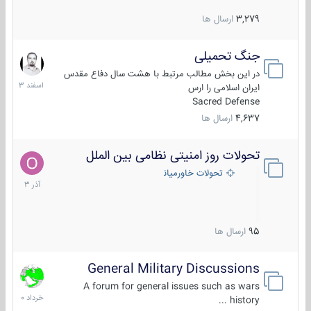
3,279
ارسال ها
جنگ تحمیلی
20
اسفند
در این بخش مطالب مرتبط با هشت سال دفاع مقدس
1403
ایران اسلامی را ارس
Sacred Defense
4,637
ارسال ها
تحولات روز امنیتی نظامی بین الملل
21
آذر
تحولات خاورمیانه
1403
95
ارسال ها
General Military Discussions
10
خرداد
A forum for general issues such as wars
1400
history ...