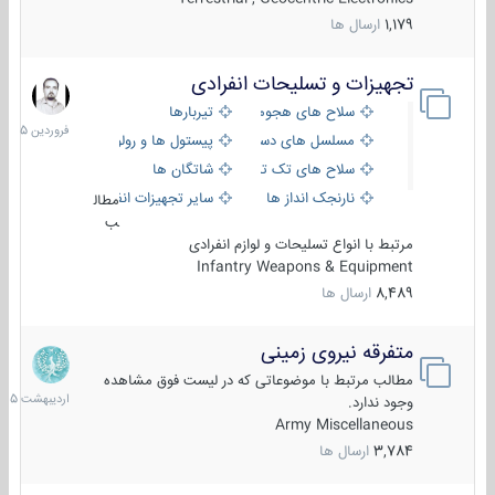
1,179
ارسال ها
تجهیزات و تسلیحات انفرادی
17
فروردین
سلاح های هجومی
تیربارها
1405
مسلسل های دستی
پیستول ها و رولورها
سلاح های تک تیر اندازی
شاتگان ها
نارنجک انداز ها
سایر تجهیزات انفرادی
مطال
ب
مرتبط با انواع تسلیحات و لوازم انفرادی
Infantry Weapons & Equipment
8,489
ارسال ها
متفرقه نیروی زمینی
27
اردیبهش
مطالب مرتبط با موضوعاتی که در لیست فوق مشاهده
1405
وجود ندارد.
Army Miscellaneous
3,784
ارسال ها