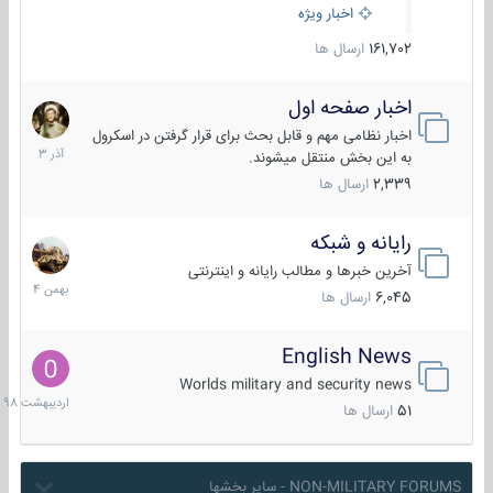
اخبار ویژه
161,702
ارسال ها
اخبار صفحه اول
7
آذر
اخبار نظامی مهم و قابل بحث برای قرار گرفتن در اسکرول
1403
به این بخش منتقل میشوند.
2,339
ارسال ها
رایانه و شبکه
30
بهمن
آخرین خبرها و مطالب رایانه و اینترنتی
1404
6,045
ارسال ها
English News
10
اردیبهش
Worlds military and security news
1398
51
ارسال ها
NON-MILITARY FORUMS - سایر بخشها