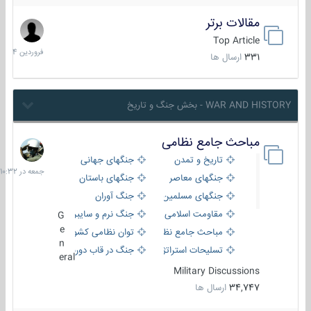
مقالات برتر
29
فروردین
Top Article
1404
331
ارسال ها
WAR AND HISTORY - بخش جنگ و تاریخ
مباحث جامع نظامی
جمعه
در
تاریخ و تمدن
جنگهای جهانی
10:32
جنگهای معاصر
جنگهای باستان
جنگهای مسلمین
جنگ آوران
مقاومت اسلامی
جنگ نرم و سایبری
G
e
مباحث جامع نظامی
توان نظامی کشورها
n
تسلیحات استراتژیک
جنگ در قاب دوربین
eral
Military Discussions
34,747
ارسال ها