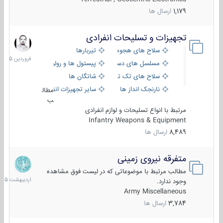
1,179
ارسال ها
تجهیزات و تسلیحات انفرادی
17
فروردین
سلاح های هجومی
تیربارها
1405
مسلسل های دستی
پیستول ها و رولورها
سلاح های تک تیر اندازی
شاتگان ها
نارنجک انداز ها
سایر تجهیزات انفرادی
مطال
ب
مرتبط با انواع تسلیحات و لوازم انفرادی
Infantry Weapons & Equipment
8,489
ارسال ها
متفرقه نیروی زمینی
27
اردیبهش
مطالب مرتبط با موضوعاتی که در لیست فوق مشاهده
1405
وجود ندارد.
Army Miscellaneous
3,784
ارسال ها