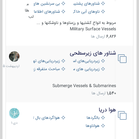
شناورهای پشتیبانی
بی سرنشین های دریایی
م
طا
ناوهای آبی خاکی و نیروبر
شناورهای اطلاعاتی و جاسوسی
لب
مربوط به انواع کشتیها و رزمناوها و ناوشکنها و ...
Military Surface Vessels
6,826
ارسال ها
شناور های زیرسطحی
31
اردیبهش
زیردریایی‌های استراتژیک
زیردریایی‌های تهاجمی
1405
زیردریایی های سبک
مباحث متفرقه زیرسطحی
Submerge Vessels & Submarines
1,540
ارسال ها
هوا دریا
12
دی
بالگردها
هواگردهای بال ثابت
1401
هواناوها