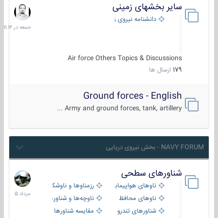
سایر بخشهای زمینی
جمعه
در
دانشنامه نیروی زمینی
11:16
Air force Others Topics & Discussions
179
ارسال ها
Ground forces - English
Army and ground forces, tank, artillery ...
NAVY FORUM - بخش نیروی دریایی
شناورهای سطحی
2
مرداد
ناوهای هواپیمابر و بالگرد بر
رزمناوها و ناوشکن‌ها
1405
ناوهای محافظ
ناوچه‌ها و شناورهای گشتی
شناورهای تندرو
مقایسه شناورها