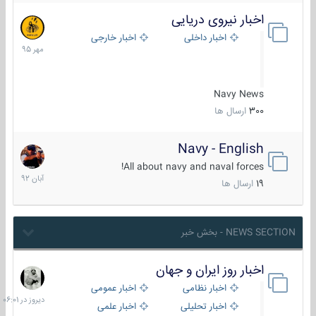
اخبار نیروی دریایی
27
مهر
اخبار داخلی
اخبار خارجی
1395
Navy News
300
ارسال ها
Navy - English
22
آبان
All about navy and naval forces!
1392
19
ارسال ها
NEWS SECTION - بخش خبر
اخبار روز ایران و جهان
دیروز
در
اخبار نظامی
اخبار عمومی
06:01
اخبار تحلیلی
اخبار علمی