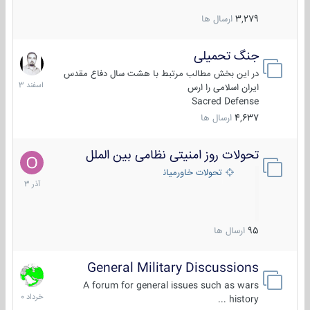
3,279
ارسال ها
جنگ تحمیلی
20
اسفند
در این بخش مطالب مرتبط با هشت سال دفاع مقدس
1403
ایران اسلامی را ارس
Sacred Defense
4,637
ارسال ها
تحولات روز امنیتی نظامی بین الملل
21
آذر
تحولات خاورمیانه
1403
95
ارسال ها
General Military Discussions
10
خرداد
A forum for general issues such as wars
1400
history ...