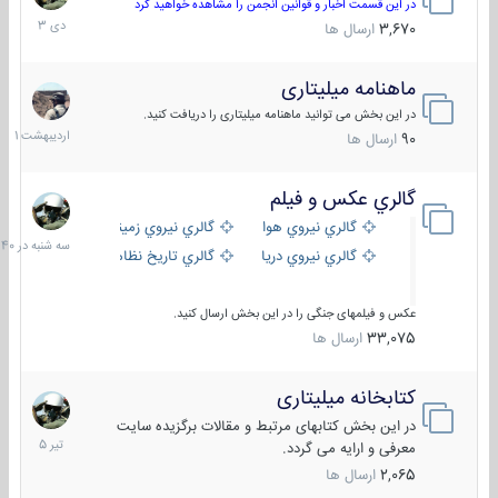
دی
در این قسمت اخبار و قوانین انجمن را مشاهده خواهید کرد
1403
3,670
ارسال ها
ماهنامه میلیتاری
30
اردیبهش
در این بخش می توانید ماهنامه میلیتاری را دریافت کنید.
1401
90
ارسال ها
گالري عكس و فيلم
سه
شنبه
گالري نيروي هوايي
گالري نيروي زميني
در
گالري نيروي دريايي
گالري تاریخ نظامی
15:40
عکس و فیلمهای جنگی را در این بخش ارسال کنید.
33,075
ارسال ها
کتابخانه میلیتاری
16
تیر
در این بخش کتابهای مرتبط و مقالات برگزیده سایت
1405
معرفی و ارایه می گردد.
2,065
ارسال ها