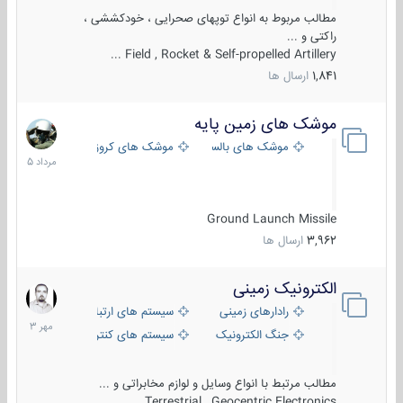
مطالب مربوط به انواع توپهای صحرایی ، خودکششی ،
راکتی و ...
Field , Rocket & Self-propelled Artillery ...
1,841
ارسال ها
موشک های زمین پایه
2
مرداد
موشک های بالستیک
موشک های کروز
1405
Ground Launch Missile
3,962
ارسال ها
الکترونیک زمینی
1
مهر
رادارهای زمینی
سیستم های ارتباطی و جمع آوری اطلاع
1403
جنگ الکترونیک
سیستم های کنترل آتش و تجهیزات الکتر
مطالب مرتبط با انواع وسایل و لوازم مخابراتی و ...
Terrestrial , Geocentric Electronics