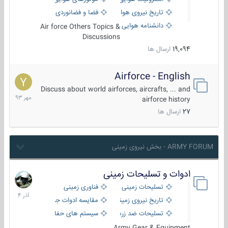
تاریخ نیروی هوایی
فضا و فضانوردی
دانشنامه هوایی
Air force Others Topics &
Discussions
19,094
ارسال ها
Airforce - English
15
مهر
Discuss about world airforces, aircrafts, ... and
1393
airforce history
27
ارسال ها
ARMY FORUM - بخش نیروی زمینی
ادوات و تسلیحات زمینی
21
آذر
تسلیحات زمینی
فناوری زمینی
1404
تاریخ نیروی زمینی
مقایسه ادوات جنگی
تسلیحات ضد زره
سیستم های حفاظت فعال
Army Gear & Equipment