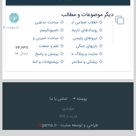
دیگر موضوعات و مطالب
8
اردیبهش
انقلاب اسلامی ایران
مباحث مذهبی
1405
رویدادهای تاریخی و مذهبی
ناسیونالیسم
نیروهای پلیسی
مباحث امنیتی و اطلاعاتی
بازیهای جنگی
علم و صنعت
24,637
ارسال ها
سایت و وبلاگ ها
پرسش و پاسخ
پزشکی و سلامتی
پیشنهادات و انتقادات
پوسته
تماس با ما
میلیتاری
قدرت از IPS
طراحي و توسعه سايت -
gama.ir
iT