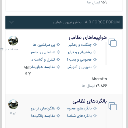
159
ارسال ها
AIR FORCE FORUM - بخش نیروی هوایی
هواپیماهای نظامی
سه
شنبه
جنگنده و رهگیر
بی سرنشین ها
در
پشتیبانی و ترابری
شناسایی و جاسوسی
18:26
هجومی و بمب افکن
کنترل و گشت دریایی
تمرینی و آموزشی
مقایسه هواپیماها
Milit
ary
Aircrafts
29,866
ارسال ها
بالگردهای نظامی
22
تیر
بالگردهای هجومی
بالگردهای ترابری
1405
بالگردهای شناسایی
مقایسه بالگردها