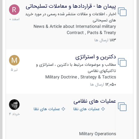
پیمان ها - قراردادها و معاملات تسلیحاتی
7
اسفند
اخبار ، اطلاعات و مقالات منتشر شده رسمی در مورد خرید
1400
های تسیحاتی
News & Article about International military
Contract , Pacts & Treaty
183
ارسال ها
دکترین و استراتژی
27
تیر
مطالب و موضوعات مرتبط با دکترین ، استراتژی و
1405
تاکتیکهای نظامی
Military Doctrine , Strategy & Tactics
12,050
ارسال ها
عملیات های نظامی
5
خرداد
عملیات های نظامی ایران
عملیات های نظامی خارجی
1404
Military Operations