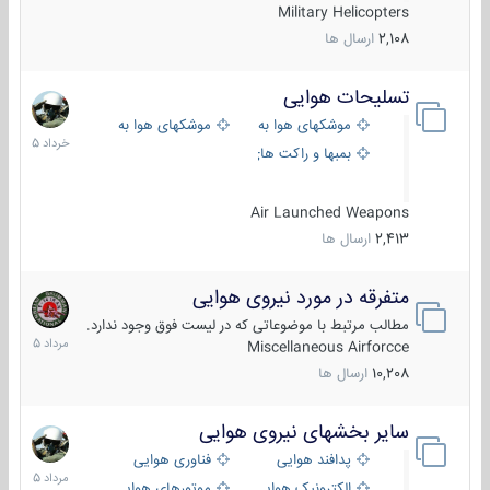
Military Helicopters
2,108
ارسال ها
تسلیحات هوایی
30
خرداد
موشکهای هوا به هوا
موشکهای هوا به سطح
1405
بمبها و راکت های هوایی
Air Launched Weapons
2,413
ارسال ها
متفرقه در مورد نیروی هوایی
7
مرداد
مطالب مرتبط با موضوعاتی که در لیست فوق وجود ندارد.
1405
Miscellaneous Airforcce
10,208
ارسال ها
سایر بخشهای نیروی هوایی
2
مرداد
پدافند هوایی
فناوری هوایی
1405
الکترونیک هوایی
موتورهای هوایی