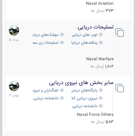
Naval Aviation
373
ارسال ها
تسلیحات دریایی
2
مرداد
توپ های دریایی
موشک‌های دریایی
1405
پدافندهای دریاپایه
تسلیحات زیر سطحی
Naval Warfare
1,802
ارسال ها
سایر بخش های نیروی دریایی
22
بهمن
پایگاه‌های دریایی
تفنگداران و نیروهای ویژه‌ی دریایی
1404
نیروی دریایی کشورهای مختلف
دانشنامه دریایی
دانشنامه دریایی کپی
Naval Force Others
583
ارسال ها