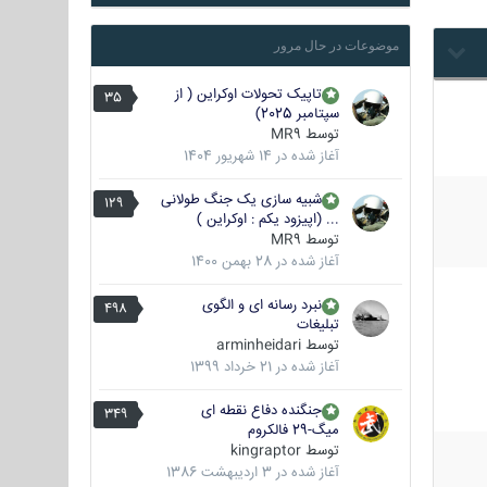
موضوعات در حال مرور
تاپیک تحولات اوکراین ( از
35
سپتامبر 2025)
توسط
MR9
آغاز شده در
14 شهریور 1404
شبیه سازی یک جنگ طولانی
129
... (اپیزود یکم : اوکراین )
توسط
MR9
آغاز شده در
28 بهمن 1400
نبرد رسانه ای و الگوی
498
تبلیغات
توسط
arminheidari
آغاز شده در
21 خرداد 1399
جنگنده دفاع نقطه ای
349
میگ-29 فالکروم
توسط
kingraptor
آغاز شده در
3 اردیبهشت 1386