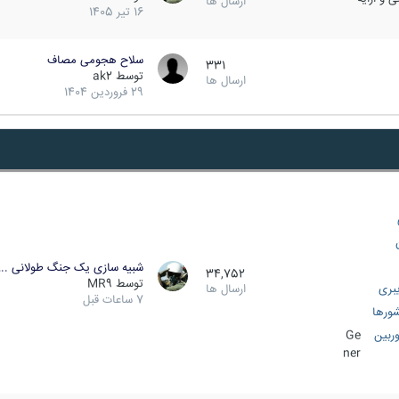
ارسال ها
16 تیر 1405
سلاح هجومی مصاف
331
توسط
ak2
ارسال ها
29 فروردین 1404
شبیه سازی یک جنگ طولانی ..
34,752
توسط
MR9
بری
ارسال ها
7 ساعات قبل
ورها
ربین
Ge
ner