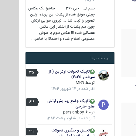
20:36
بسم ا... جی -36 ظاهرا یک عکاس
چینی موفق شده از پشت این پرنده اولین
تصویر را ثبت کند ... نیروی هوایی ارتش
چین هم بشدت از انتشار این عکس
عصبانی شده !!! عکس سوم با هوش
مصنوعی اصلاح شده و احتمالا با ظاهر...
سر خط خبرها
تاپیک تحولات اوکراین ( از
35
سپتامبر 2025)
توسط
MR9
آغاز شده در
14 شهریور 1404
تاپیک جامع رزمایش ارتش
616
های خارجی
توسط
persianboy
آغاز شده در
5 اردیبهشت 1386
تحلیل و پیگیری تحولات
121
آسیای میانه ( ازبکستان،