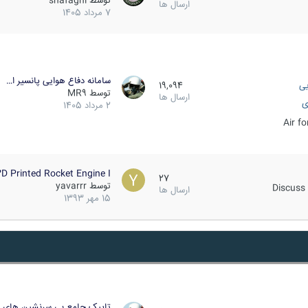
توسط
shafaghi
ارسال ها
7 مرداد 1405
سامانه دفاع هوایی پانسیر ا…
یی
19,094
توسط
MR9
ارسال ها
ی
2 مرداد 1405
Air f
D Printed Rocket Engine I…
27
توسط
yavarrr
Discuss 
ارسال ها
15 مهر 1393
تاپیک جامع بی سرنشین های ز