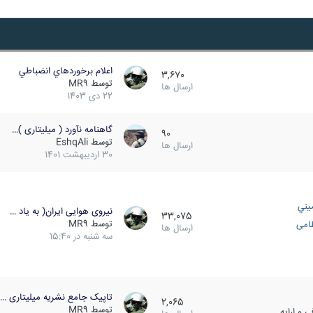
اعلام برخوردهاي انضباطي
3,670
توسط
MR9
ارسال ها
22 دی 1403
گاهنامه نآورد ( میلیتاری )…
90
توسط
EshqAli
ارسال ها
30 اردیبهشت 1401
يني
نیروی هوایی ایران( به یاد …
33,075
توسط
MR9
ظامی
ارسال ها
سه شنبه در 15:40
تاپیک جامع نشریه میلیتاری …
2,065
توسط
MR9
 و ارایه