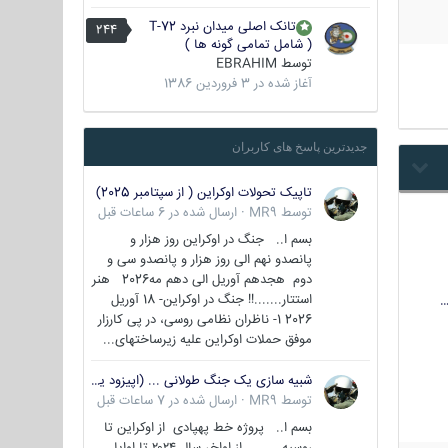
تانک اصلی میدان نبرد T-72
244
( شامل تمامی گونه ها )
توسط
EBRAHIM
آغاز شده در
3 فروردین 1386
جدیدترین پاسخ های کاربران
تاپیک تحولات اوکراین ( از سپتامبر 2025)
توسط
MR9
·
ارسال شده در
6 ساعات قبل
بسم ا.. جنگ در اوکراین روز هزار و
پانصدو نهم الی روز هزار و پانصدو سی و
دوم هجدهم آوریل الی دهم مه2026 هنر
استتار.......!! جنگ در اوکراین- 18 آوریل
…
2026 1- ناظران نظامی روسی، در پی کارزار
موفق حملات اوکراین علیه زیرساختهای...
شبیه سازی یک جنگ طولانی ... (اپیزود یکم : اوکراین )
توسط
MR9
·
ارسال شده در
7 ساعات قبل
بسم ا.. پروژه خط پهپادی از اوکراین تا
روسیه از اواخر سال ۲۰۲۴ تا اوایل