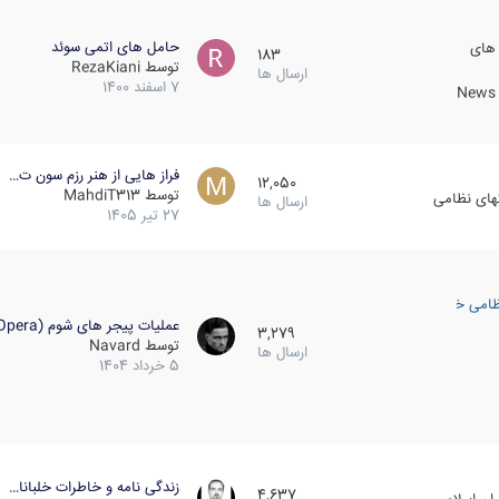
حامل های اتمی سوئد
 های
183
توسط
RezaKiani
ارسال ها
7 اسفند 1400
News &
فراز هایی از هنر رزم سون ت…
12,050
توسط
MahdiT313
کهای نظامی
ارسال ها
27 تیر 1405
ظامی خارجی
عملیات پیجر های شوم (Opera…
3,279
توسط
Navard
ارسال ها
5 خرداد 1404
زندگی نامه و خاطرات خلبانا…
4,637