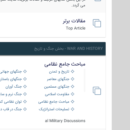
می گردد.
مقالات برتر
Top Article
WAR AND HISTORY - بخش جنگ و تاریخ
مباحث جامع نظامی
تاریخ و تمدن
جنگهای جهانی
جنگهای معاصر
جنگهای باستان
جنگهای مسلمین
جنگ آوران
مقاومت اسلامی
جنگ نرم و سای
مباحث جامع نظامی
توان نظامی کش
تسلیحات استراتژیک
جنگ در قاب دو
al Military Discussions