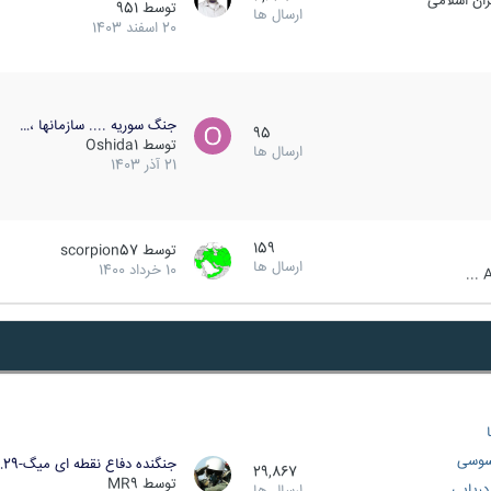
ان اسلامی
توسط
951
ارسال ها
20 اسفند 1403
جنگ سوریه .... سازمانها ،…
95
توسط
Oshida1
ارسال ها
21 آذر 1403
159
توسط
scorpion57
ارسال ها
10 خرداد 1400
A
سوسی
جنگنده دفاع نقطه ای میگ-29…
29,867
توسط
MR9
ریایی
ارسال ها