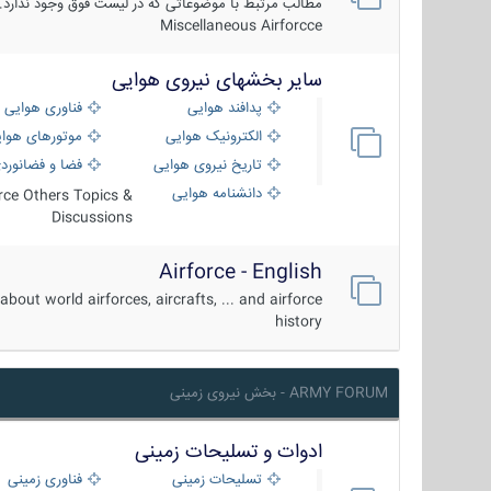
مطالب مرتبط با موضوعاتی که در لیست فوق وجود ندارد.
Miscellaneous Airforcce
سایر بخشهای نیروی هوایی
پدافند هوایی
فناوری هوایی
الکترونیک هوایی
موتورهای هوا
تاریخ نیروی هوایی
فضا و فضانورد
دانشنامه هوایی
orce Others Topics &
Discussions
Airforce - English
about world airforces, aircrafts, ... and airforce
history
ARMY FORUM - بخش نیروی زمینی
ادوات و تسلیحات زمینی
تسلیحات زمینی
فناوری زمینی