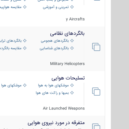
تمرینی و آموزشی
مقایسه هواپیم
y Aircrafts
بالگردهای نظامی
بالگردهای هجومی
بالگردهای تراب
بالگردهای شناسایی
مقایسه بالگرده
Military Helicopters
تسلیحات هوایی
موشکهای هوا به هوا
موشکهای هوا 
بمبها و راکت های هوایی
Air Launched Weapons
متفرقه در مورد نیروی هوایی