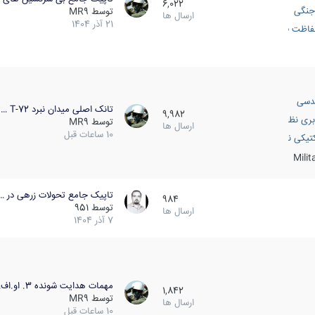
6,022
جنگی
توسط
MR9
ارسال ها
21 آذر 1404
اظت فعال
دسی
تانک اصلی میدان نبرد T-72 …
9,982
بری نظامی
توسط
MR9
ارسال ها
10 ساعات قبل
انک
تیکی نظامی
Mili
تاپیک جامع تحولات زرهی در …
984
توسط
951
ارسال ها
7 آذر 1404
مهمات هدایت شونده 3. او.اف…
1,842
توسط
MR9
ارسال ها
10 ساعات قبل