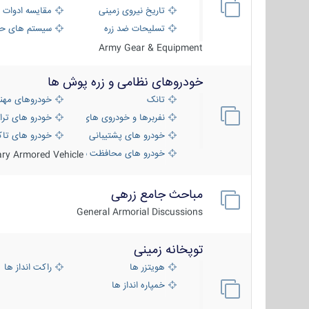
تاریخ نیروی زمینی
مقایسه ادوات 
تسلیحات ضد زره
سیستم های حف
Army Gear & Equipment
خودروهای نظامی و زره پوش ها
تانک
خودروهای مهن
نفربرها و خودروی های رزمی پیاده نظام
خودرو های ترا
خودرو های پشتیبانی آتش ، شناسایی و ضد ت
خودرو های تاک
خودرو های محافظت شده
tary Armored Vehicle
مباحث جامع زرهی
General Armorial Discussions
توپخانه زمینی
هویتزر ها
راکت انداز ها
خمپاره انداز ها