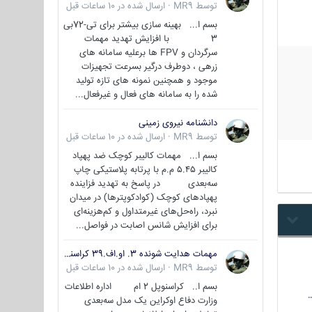
توسط
MR9
·
ارسال شده در
10 ساعات قبل
بسم ا... بهینه سازی بیشتر برای تی-72بی
3 با افزایش تهدید مهمات
سرگردان و FPV ها برعلیه سامانه های
زرهی ، دوطرف درگیر بسرعت تجهیزات
موجود و همچنین نمونه های تازه تولید
شده را به سامانه های فعال و غیرفعال...
دانشنامه نیروی زمینی
توسط
MR9
·
ارسال شده در
10 ساعات قبل
بسم ا... مهمات کالیبر کوچک ضد پهپاد
کالیبر ۵.۴۵ م.م با پرتابه پلاستیکی چاپ
سه‌بعدی در پاسخ به تهدید فزاینده
پهپادهای کوچک (کوادکوپترها) در میدان
نبرد، راه‌حل‌های غیرمتداول و کم‌هزینه‌ای
برای افزایش شانس اصابت در فواصل...
مهمات هدایت شونده 3. او.اف.39 کراسنوپل/بصیر( Krasnopol 3OF39 )
توسط
MR9
·
ارسال شده در
10 ساعات قبل
بسم ا.. کراسنوپل 2 ام اداره اطلاعات
وزارت دفاع اوکراین یک مدل سه‌بعدی