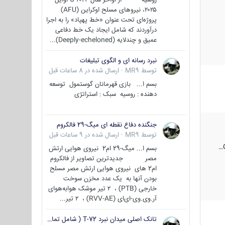
۲۰۲۵، نیروهای مسلح اوکراین (AFU)
پروژه‌ای تحت عنوان «خط پهپاد» را به اجرا
درآوردند که شامل ایجاد یک خط دفاعی
عمیق و چندلایه (Deeply-echeloned)...
نبرد رسانه ای و الگوی تبلیغات
توسط
MR9
·
ارسال شده در
8 ساعات قبل
بسم ا... بازی قهرمانان گوستمول توسعه
دهنده : روسیه سبک : استراتژی
جنگنده دفاع نقطه ای میگ-29 فالکروم
توسط
MR9
·
ارسال شده در
9 ساعات قبل
بسم ا... میگ-29 ام2 نیروی هوایی ارتش
مصر جدیدترین تصاویر از فالکروم
ام2 های نیروی هوایی ارتش مصر مسلح
بودن آنها به یک عدد مخزن سوخت
خارجی (PTB) ، ۲ تیر موشک هوابه‌هوای
آر.وی.وی-ای‌ای (RVV-AE) ، ۲ تیر...
تانک اصلی میدان نبرد T-72 ( شامل تمامی گونه ها )