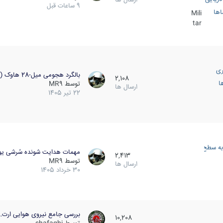
9 ساعات قبل
اها
Mili
tar
ری
بالگرد هجومی میل-28 هاوک (…
2,108
ا
توسط
MR9
ارسال ها
22 تیر 1405
به سطح
مهمات هدایت شونده سُرشی یو
2,413
توسط
MR9
ارسال ها
30 خرداد 1405
بررسی جامع نیروی هوایی ارت…
10,208