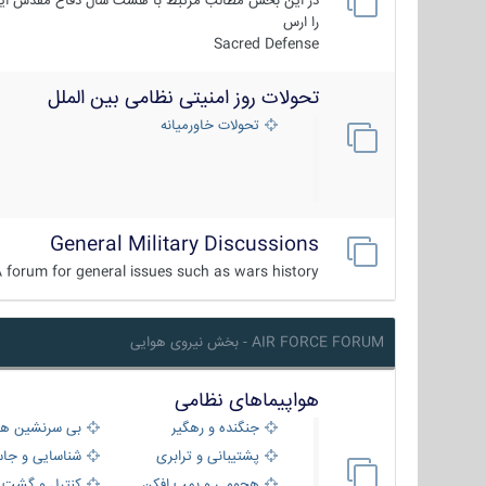
در این بخش مطالب مرتبط با هشت سال دفاع مقدس ایر
را ارس
Sacred Defense
تحولات روز امنیتی نظامی بین الملل
تحولات خاورمیانه
General Military Discussions
 forum for general issues such as wars history ...
AIR FORCE FORUM - بخش نیروی هوایی
هواپیماهای نظامی
جنگنده و رهگیر
بی سرنشین ها
پشتیبانی و ترابری
شناسایی و جا
هجومی و بمب افکن
کنترل و گشت د