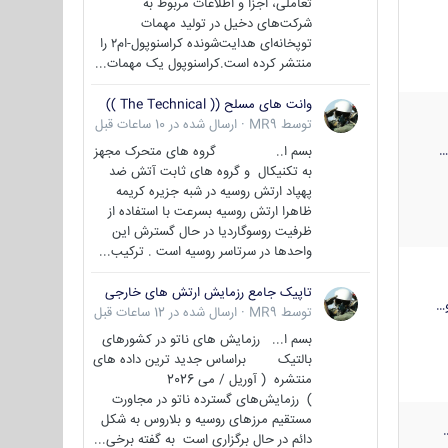
تعاملی، اجزا و اطلاعات مربوط به
شرکت‌های دخیل در تولید مهمات
توپخانه‌ای هدایت‌شونده کراسنوپول-ام۲ را
منتشر کرده است.کراسنوپول یک مهمات...
وانت های مسلح (( The Technical ))
توسط
MR9
·
ارسال شده در
10 ساعات قبل
بسم ا.. گروه های متحرک مجهز
به تکنیکال و گروه های ثابت آتش ضد
پهپاد ارتش روسیه در شبه جزیره کریمه
ظاهرا ارتش روسیه بسرعت با استفاده از
ظرفیت روسوگاردیا در حال گسترش این
واحدها در سرتاسر روسیه است . ترکیب...
تاپیک جامع رزمایش ارتش های خارجی
…
توسط
MR9
·
ارسال شده در
12 ساعات قبل
بسم ا... رزمایش های ناتو در کشورهای
بالتیک براساس جدید ترین داده های
منتشره ( آوریل / می 2026
) رزمایش‌های گسترده ناتو در مجاورت
مستقیم مرزهای روسیه و بلاروس به شکل
دائم در حال برگزاری است به گفته برخی...