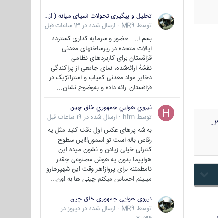
تحلیل و پیگیری تحولات آسیای میانه ( ازبکستان، تاجیکستان، ترکمنستان، قزاقستان و قرقیزستان )
توسط
MR9
·
ارسال شده در
13 ساعات قبل
بسم ا.. حضور و سرمایه گذاری گسترده
ایالات متحده در زیرساختهای معدنی
قزاقستان برای کاربردهای نظامی
نقشهٔ ارائه‌شده، نمای جامعی از پراکندگی
ذخایر مواد معدنی کمیاب و استراتژیک در
قزاقستان ارائه داده و به‌وضوح نشان...
نيروي هوايي جمهوري خلق چين
توسط
hfm
·
ارسال شده در
19 ساعات قبل
3
به شه پرهای عکس اول دقت کنید مثل یه
رقاص باله است تو اسمون!!این سطوح
کنترلی خیلی زیادن و نشون میده این
هواپیما بدون یه هوش مصنوعی جقدر
نامطمئنه برای پرواز!هر وقت این شهپرهارو
میبینم احساس میکنم چینی ها به اون...
نيروي هوايي جمهوري خلق چين
توسط
MR9
·
ارسال شده در
دیروز در
…