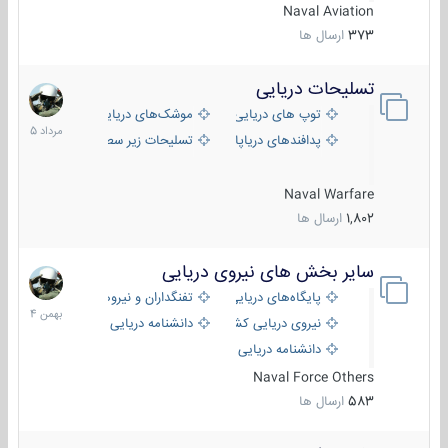
Naval Aviation
373
ارسال ها
تسلیحات دریایی
2
مرداد
توپ های دریایی
موشک‌های دریایی
1405
پدافندهای دریاپایه
تسلیحات زیر سطحی
Naval Warfare
1,802
ارسال ها
سایر بخش های نیروی دریایی
22
بهمن
پایگاه‌های دریایی
تفنگداران و نیروهای ویژه‌ی دریایی
1404
نیروی دریایی کشورهای مختلف
دانشنامه دریایی
دانشنامه دریایی کپی
Naval Force Others
583
ارسال ها