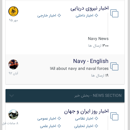
اخبار نیروی دریایی
27
مهر
اخبار داخلی
اخبار خارجی
1395
Navy News
300
ارسال ها
Navy - English
22
آبان
All about navy and naval forces!
1392
19
ارسال ها
NEWS SECTION - بخش خبر
اخبار روز ایران و جهان
8
ساعات
اخبار نظامی
اخبار عمومی
قبل
اخبار تحلیلی
اخبار علمی