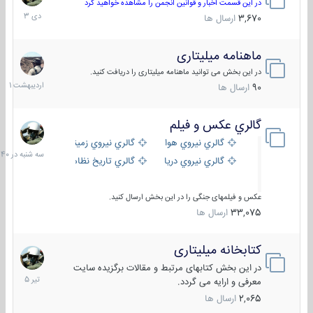
دی
در این قسمت اخبار و قوانین انجمن را مشاهده خواهید کرد
1403
3,670
ارسال ها
ماهنامه میلیتاری
30
اردیبهش
در این بخش می توانید ماهنامه میلیتاری را دریافت کنید.
1401
90
ارسال ها
گالري عكس و فيلم
سه
شنبه
گالري نيروي هوايي
گالري نيروي زميني
در
گالري نيروي دريايي
گالري تاریخ نظامی
15:40
عکس و فیلمهای جنگی را در این بخش ارسال کنید.
33,075
ارسال ها
کتابخانه میلیتاری
16
تیر
در این بخش کتابهای مرتبط و مقالات برگزیده سایت
1405
معرفی و ارایه می گردد.
2,065
ارسال ها