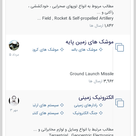
مطالب مربوط به انواع توپهای صحرایی ، خودکششی ،
راکتی و ...
Field , Rocket & Self-propelled Artillery ...
1,842
ارسال ها
موشک های زمین پایه
2
مرداد
موشک های بالستیک
موشک های کروز
1405
Ground Launch Missile
3,962
ارسال ها
الکترونیک زمینی
1
مهر
رادارهای زمینی
سیستم های ارتباطی و جمع آوری اطلاع
1403
جنگ الکترونیک
سیستم های کنترل آتش و تجهیزات الکتر
مطالب مرتبط با انواع وسایل و لوازم مخابراتی و ...
Terrestrial , Geocentric Electronics