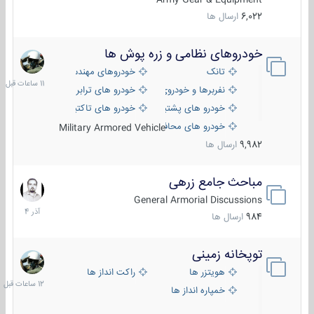
6,022
ارسال ها
خودروهای نظامی و زره پوش ها
11
ساعات
تانک
خودروهای مهندسی
قبل
نفربرها و خودروی های رزمی پیاده نظام
خودرو های ترابری نظامی
خودرو های پشتیبانی آتش ، شناسایی و ضد تانک
خودرو های تاکتیکی نظامی
خودرو های محافظت شده
Military Armored Vehicle
9,982
ارسال ها
مباحث جامع زرهی
7
آذر
General Armorial Discussions
1404
984
ارسال ها
توپخانه زمینی
12
ساعات
هویتزر ها
راکت انداز ها
قبل
خمپاره انداز ها