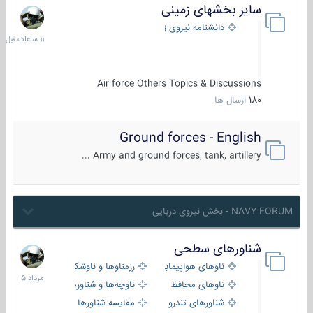
سایر بخشهای زمینی
11
ساعات
دانشنامه نیروی زمینی
قبل
Air force Others Topics & Discussions
180
ارسال ها
Ground forces - English
Army and ground forces, tank, artillery ...
NAVY FORUM - بخش نیروی دریایی
شناورهای سطحی
2
مرداد
ناوهای هواپیمابر و بالگرد بر
رزمناوها و ناوشکن‌ها
1405
ناوهای محافظ
ناوچه‌ها و شناورهای گشتی
شناورهای تندرو
مقایسه شناورها