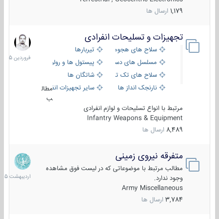
1,179
ارسال ها
تجهیزات و تسلیحات انفرادی
17
فروردین
سلاح های هجومی
تیربارها
1405
مسلسل های دستی
پیستول ها و رولورها
سلاح های تک تیر اندازی
شاتگان ها
نارنجک انداز ها
سایر تجهیزات انفرادی
مطال
ب
مرتبط با انواع تسلیحات و لوازم انفرادی
Infantry Weapons & Equipment
8,489
ارسال ها
متفرقه نیروی زمینی
27
اردیبهش
مطالب مرتبط با موضوعاتی که در لیست فوق مشاهده
1405
وجود ندارد.
Army Miscellaneous
3,784
ارسال ها