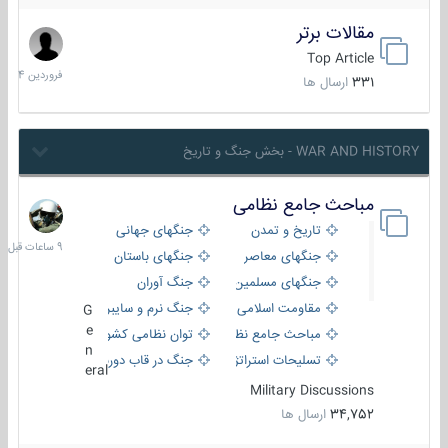
مقالات برتر
29
فروردین
Top Article
1404
331
ارسال ها
WAR AND HISTORY - بخش جنگ و تاریخ
مباحث جامع نظامی
9
ساعات
تاریخ و تمدن
جنگهای جهانی
قبل
جنگهای معاصر
جنگهای باستان
جنگهای مسلمین
جنگ آوران
مقاومت اسلامی
جنگ نرم و سایبری
G
e
مباحث جامع نظامی
توان نظامی کشورها
n
تسلیحات استراتژیک
جنگ در قاب دوربین
eral
Military Discussions
34,752
ارسال ها