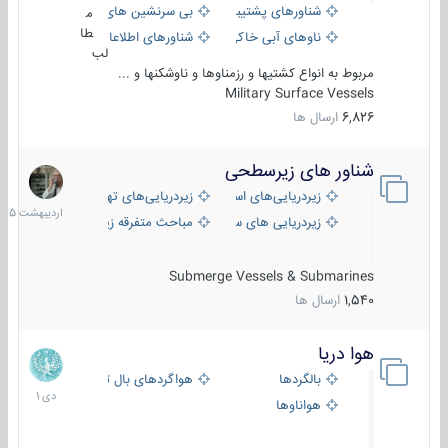
شناورهای پشتیبانی
بی سرنشین های دریایی
م
طا
ناوهای آبی خاکی و نیروبر
شناورهای اطلاعاتی و جاسوسی
لب
مربوط به انواع کشتیها و رزمناوها و ناوشکنها و ...
Military Surface Vessels
6,826
ارسال ها
شناور های زیرسطحی
31
اردیبهش
زیردریایی‌های استراتژیک
زیردریایی‌های تهاجمی
1405
زیردریایی های سبک
مباحث متفرقه زیرسطحی
Submerge Vessels & Submarines
1,540
ارسال ها
هوا دریا
12
دی
بالگردها
هواگردهای بال ثابت
1401
هواناوها