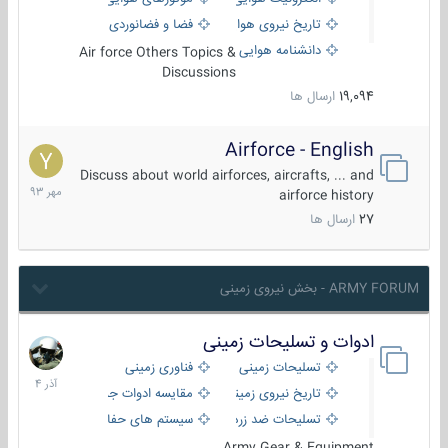
تاریخ نیروی هوایی
فضا و فضانوردی
دانشنامه هوایی
Air force Others Topics &
Discussions
19,094
ارسال ها
Airforce - English
15
مهر
Discuss about world airforces, aircrafts, ... and
1393
airforce history
27
ارسال ها
ARMY FORUM - بخش نیروی زمینی
ادوات و تسلیحات زمینی
21
آذر
تسلیحات زمینی
فناوری زمینی
1404
تاریخ نیروی زمینی
مقایسه ادوات جنگی
تسلیحات ضد زره
سیستم های حفاظت فعال
Army Gear & Equipment