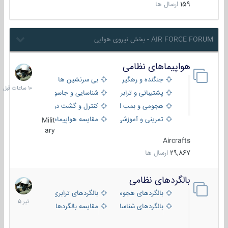
159
ارسال ها
AIR FORCE FORUM - بخش نیروی هوایی
هواپیماهای نظامی
10
ساعات
جنگنده و رهگیر
بی سرنشین ها
قبل
پشتیبانی و ترابری
شناسایی و جاسوسی
هجومی و بمب افکن
کنترل و گشت دریایی
تمرینی و آموزشی
مقایسه هواپیماها
Milit
ary
Aircrafts
29,867
ارسال ها
بالگردهای نظامی
22
تیر
بالگردهای هجومی
بالگردهای ترابری
1405
بالگردهای شناسایی
مقایسه بالگردها