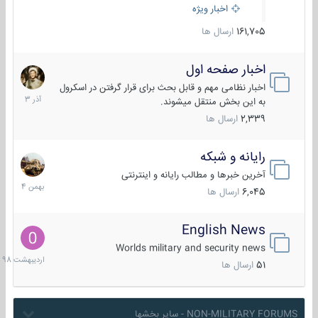
اخبار ویژه
161,705
ارسال ها
اخبار صفحه اول
7
آذر
اخبار نظامی مهم و قابل بحث برای قرار گرفتن در اسکرول
1403
به این بخش منتقل میشوند.
2,339
ارسال ها
رایانه و شبکه
30
بهمن
آخرین خبرها و مطالب رایانه و اینترنتی
1404
6,045
ارسال ها
English News
10
اردیبهش
Worlds military and security news
1398
51
ارسال ها
NON-MILITARY FORUMS - سایر بخشها