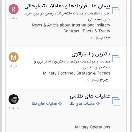
پیمان ها - قراردادها و معاملات تسلیحاتی
7
اسفند
اخبار ، اطلاعات و مقالات منتشر شده رسمی در مورد خرید
1400
های تسیحاتی
News & Article about International military
Contract , Pacts & Treaty
183
ارسال ها
دکترین و استراتژی
27
تیر
مطالب و موضوعات مرتبط با دکترین ، استراتژی و
1405
تاکتیکهای نظامی
Military Doctrine , Strategy & Tactics
12,050
ارسال ها
عملیات های نظامی
5
خرداد
عملیات های نظامی ایران
عملیات های نظامی خارجی
1404
Military Operations