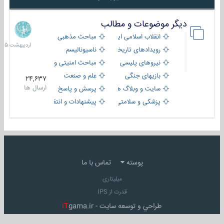
دیگر موضوعات و مطالب
8
اردیبهش
انقلاب اسلامی ایران
مباحث مذهبی
1405
رویدادهای تاریخی و مذهبی
ناسیونالیسم
نیروهای پلیسی
مباحث امنیتی و اطلاعاتی
بازیهای جنگی
علم و صنعت
24,637
ارسال ها
سایت و وبلاگ ها
پرسش و پاسخ
پزشکی و سلامتی
پیشنهادات و انتقادات
پوسته
تماس با ما
میلیتاری
قدرت از IPS
طراحي و توسعه سايت -
gama.ir
iT