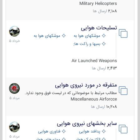
Military Helicopters
2,108
ارسال ها
تسلیحات هوایی
30
خرداد
موشکهای هوا به هوا
موشکهای هوا به سطح
1405
بمبها و راکت های هوایی
Air Launched Weapons
2,413
ارسال ها
متفرقه در مورد نیروی هوایی
7
مرداد
مطالب مرتبط با موضوعاتی که در لیست فوق وجود ندارد.
1405
Miscellaneous Airforcce
10,208
ارسال ها
سایر بخشهای نیروی هوایی
2
مرداد
پدافند هوایی
فناوری هوایی
1405
الکترونیک هوایی
موتورهای هوایی