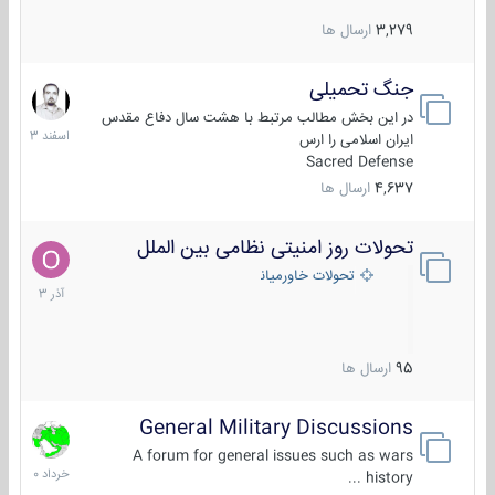
3,279
ارسال ها
جنگ تحمیلی
20
اسفند
در این بخش مطالب مرتبط با هشت سال دفاع مقدس
1403
ایران اسلامی را ارس
Sacred Defense
4,637
ارسال ها
تحولات روز امنیتی نظامی بین الملل
21
آذر
تحولات خاورمیانه
1403
95
ارسال ها
General Military Discussions
10
خرداد
A forum for general issues such as wars
1400
history ...