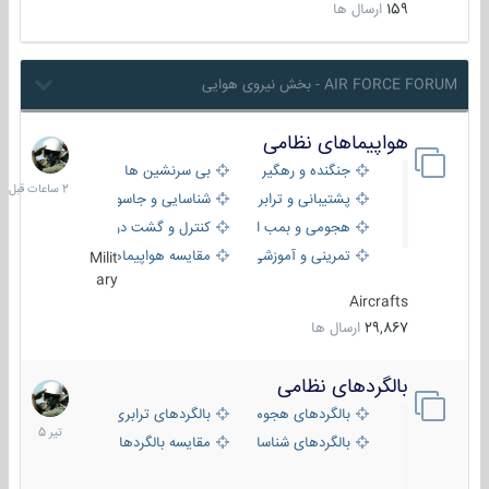
159
ارسال ها
AIR FORCE FORUM - بخش نیروی هوایی
هواپیماهای نظامی
2
ساعات
جنگنده و رهگیر
بی سرنشین ها
قبل
پشتیبانی و ترابری
شناسایی و جاسوسی
هجومی و بمب افکن
کنترل و گشت دریایی
تمرینی و آموزشی
مقایسه هواپیماها
Milit
ary
Aircrafts
29,867
ارسال ها
بالگردهای نظامی
22
تیر
بالگردهای هجومی
بالگردهای ترابری
1405
بالگردهای شناسایی
مقایسه بالگردها