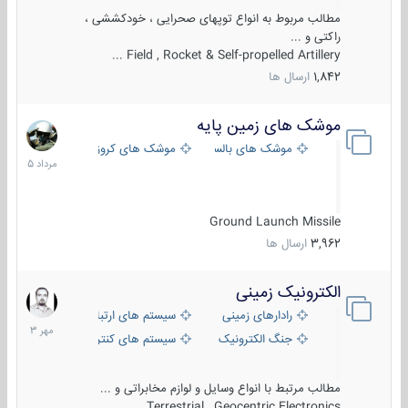
مطالب مربوط به انواع توپهای صحرایی ، خودکششی ،
راکتی و ...
Field , Rocket & Self-propelled Artillery ...
1,842
ارسال ها
موشک های زمین پایه
2
مرداد
موشک های بالستیک
موشک های کروز
1405
Ground Launch Missile
3,962
ارسال ها
الکترونیک زمینی
1
مهر
رادارهای زمینی
سیستم های ارتباطی و جمع آوری اطلاع
1403
جنگ الکترونیک
سیستم های کنترل آتش و تجهیزات الکتر
مطالب مرتبط با انواع وسایل و لوازم مخابراتی و ...
Terrestrial , Geocentric Electronics