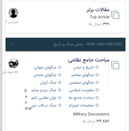
مقالات برتر
29
فروردین
Top Article
1404
331
ارسال ها
WAR AND HISTORY - بخش جنگ و تاریخ
مباحث جامع نظامی
52
دقیقه
تاریخ و تمدن
جنگهای جهانی
قبل
جنگهای معاصر
جنگهای باستان
جنگهای مسلمین
جنگ آوران
مقاومت اسلامی
جنگ نرم و سایبری
G
e
مباحث جامع نظامی
توان نظامی کشورها
n
تسلیحات استراتژیک
جنگ در قاب دوربین
eral
Military Discussions
34,752
ارسال ها