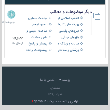
دیگر موضوعات و مطالب
8
اردیبهش
انقلاب اسلامی ایران
مباحث مذهبی
1405
رویدادهای تاریخی و مذهبی
ناسیونالیسم
نیروهای پلیسی
مباحث امنیتی و اطلاعاتی
بازیهای جنگی
علم و صنعت
24,637
ارسال ها
سایت و وبلاگ ها
پرسش و پاسخ
پزشکی و سلامتی
پیشنهادات و انتقادات
پوسته
تماس با ما
میلیتاری
قدرت از IPS
طراحي و توسعه سايت -
gama.ir
iT