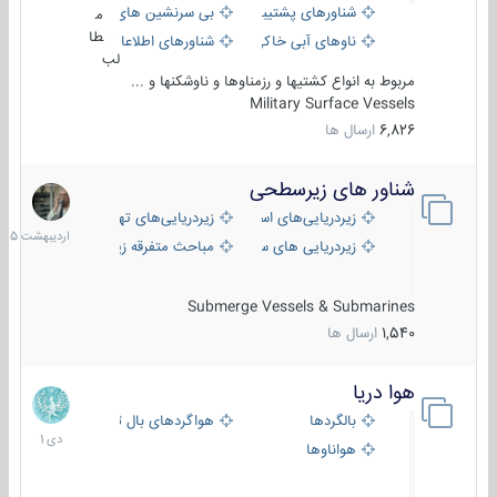
شناورهای پشتیبانی
بی سرنشین های دریایی
م
طا
ناوهای آبی خاکی و نیروبر
شناورهای اطلاعاتی و جاسوسی
لب
مربوط به انواع کشتیها و رزمناوها و ناوشکنها و ...
Military Surface Vessels
6,826
ارسال ها
شناور های زیرسطحی
31
اردیبهش
زیردریایی‌های استراتژیک
زیردریایی‌های تهاجمی
1405
زیردریایی های سبک
مباحث متفرقه زیرسطحی
Submerge Vessels & Submarines
1,540
ارسال ها
هوا دریا
12
دی
بالگردها
هواگردهای بال ثابت
1401
هواناوها