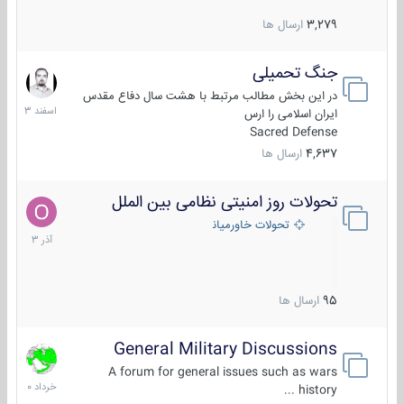
3,279
ارسال ها
جنگ تحمیلی
20
اسفند
در این بخش مطالب مرتبط با هشت سال دفاع مقدس
1403
ایران اسلامی را ارس
Sacred Defense
4,637
ارسال ها
تحولات روز امنیتی نظامی بین الملل
21
آذر
تحولات خاورمیانه
1403
95
ارسال ها
General Military Discussions
10
خرداد
A forum for general issues such as wars
1400
history ...