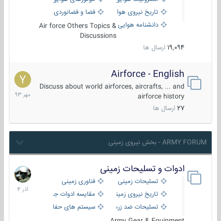
تاریخ نیروی هوایی
فضا و فضانوردی
دانشنامه هوایی
Air force Others Topics &
Discussions
19,094
ارسال ها
Airforce - English
15
مهر
Discuss about world airforces, aircrafts, ... and
1393
airforce history
27
ارسال ها
ARMY FORUM - بخش نیروی زمینی
ادوات و تسلیحات زمینی
21
آذر
تسلیحات زمینی
فناوری زمینی
1404
تاریخ نیروی زمینی
مقایسه ادوات جنگی
تسلیحات ضد زره
سیستم های حفاظت فعال
Army Gear & Equipment