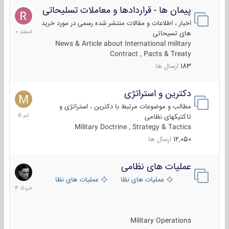
پیمان ها - قراردادها و معاملات تسلیحاتی
7
اسفند
اخبار ، اطلاعات و مقالات منتشر شده رسمی در مورد خرید
1400
های تسیحاتی
News & Article about International military
Contract , Pacts & Treaty
183
ارسال ها
دکترین و استراتژی
27
تیر
مطالب و موضوعات مرتبط با دکترین ، استراتژی و
1405
تاکتیکهای نظامی
Military Doctrine , Strategy & Tactics
12,050
ارسال ها
عملیات های نظامی
5
خرداد
عملیات های نظامی ایران
عملیات های نظامی خارجی
1404
Military Operations