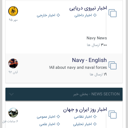
اخبار نیروی دریایی
27
مهر
اخبار داخلی
اخبار خارجی
1395
Navy News
300
ارسال ها
Navy - English
22
آبان
All about navy and naval forces!
1392
19
ارسال ها
NEWS SECTION - بخش خبر
اخبار روز ایران و جهان
6
ساعات
اخبار نظامی
اخبار عمومی
قبل
اخبار تحلیلی
اخبار علمی