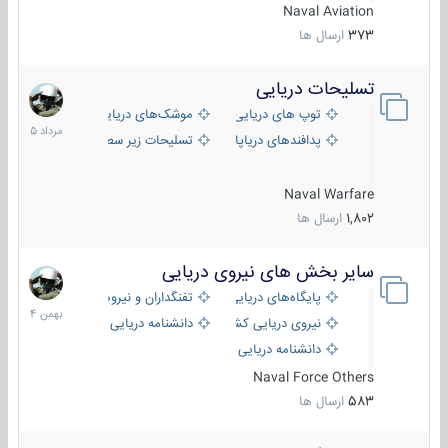
Naval Aviation
373
ارسال ها
تسلیحات دریایی
2
مرداد
توپ های دریایی
موشک‌های دریایی
1405
پدافندهای دریاپایه
تسلیحات زیر سطحی
Naval Warfare
1,802
ارسال ها
سایر بخش های نیروی دریایی
22
بهمن
پایگاه‌های دریایی
تفنگداران و نیروهای ویژه‌ی دریایی
1404
نیروی دریایی کشورهای مختلف
دانشنامه دریایی
دانشنامه دریایی کپی
Naval Force Others
583
ارسال ها