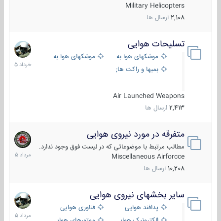
Military Helicopters
2,108
ارسال ها
تسلیحات هوایی
30
خرداد
موشکهای هوا به هوا
موشکهای هوا به سطح
1405
بمبها و راکت های هوایی
Air Launched Weapons
2,413
ارسال ها
متفرقه در مورد نیروی هوایی
7
مرداد
مطالب مرتبط با موضوعاتی که در لیست فوق وجود ندارد.
1405
Miscellaneous Airforcce
10,208
ارسال ها
سایر بخشهای نیروی هوایی
2
مرداد
پدافند هوایی
فناوری هوایی
1405
الکترونیک هوایی
موتورهای هوایی