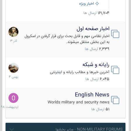
اخبار ویژه
161,704
ارسال ها
اخبار صفحه اول
7
آذر
اخبار نظامی مهم و قابل بحث برای قرار گرفتن در اسکرول
1403
به این بخش منتقل میشوند.
2,339
ارسال ها
رایانه و شبکه
30
بهمن
آخرین خبرها و مطالب رایانه و اینترنتی
1404
6,045
ارسال ها
English News
10
اردیبهش
Worlds military and security news
1398
51
ارسال ها
NON-MILITARY FORUMS - سایر بخشها