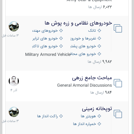
6,022
ارسال ها
خودروهای نظامی و زره پوش ها
3
ساعات
تانک
خودروهای مهندسی
قبل
نفربرها و خودروی های رزمی پیاده نظام
خودرو های ترابری نظامی
خودرو های پشتیبانی آتش ، شناسایی و ضد تانک
خودرو های تاکتیکی نظامی
خودرو های محافظت شده
Military Armored Vehicle
9,982
ارسال ها
مباحث جامع زرهی
7
آذر
General Armorial Discussions
1404
984
ارسال ها
توپخانه زمینی
3
ساعات
هویتزر ها
راکت انداز ها
قبل
خمپاره انداز ها