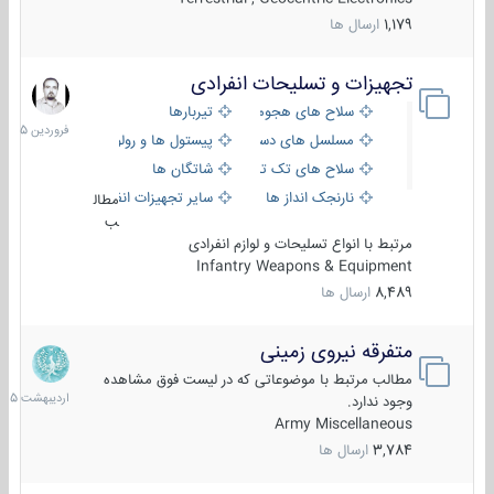
1,179
ارسال ها
تجهیزات و تسلیحات انفرادی
17
فروردین
سلاح های هجومی
تیربارها
1405
مسلسل های دستی
پیستول ها و رولورها
سلاح های تک تیر اندازی
شاتگان ها
نارنجک انداز ها
سایر تجهیزات انفرادی
مطال
ب
مرتبط با انواع تسلیحات و لوازم انفرادی
Infantry Weapons & Equipment
8,489
ارسال ها
متفرقه نیروی زمینی
27
اردیبهش
مطالب مرتبط با موضوعاتی که در لیست فوق مشاهده
1405
وجود ندارد.
Army Miscellaneous
3,784
ارسال ها