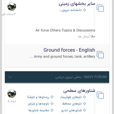
سایر بخشهای زمینی
3
ساعات
دانشنامه نیروی زمینی
قبل
Air force Others Topics & Discussions
180
ارسال ها
Ground forces - English
Army and ground forces, tank, artillery ...
NAVY FORUM - بخش نیروی دریایی
شناورهای سطحی
2
مرداد
ناوهای هواپیمابر و بالگرد بر
رزمناوها و ناوشکن‌ها
1405
ناوهای محافظ
ناوچه‌ها و شناورهای گشتی
شناورهای تندرو
مقایسه شناورها