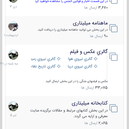
دی
در این قسمت اخبار و قوانین انجمن را مشاهده خواهید کرد
1403
3,670
ارسال ها
ماهنامه میلیتاری
30
اردیبهش
در این بخش می توانید ماهنامه میلیتاری را دریافت کنید.
1401
90
ارسال ها
گالري عكس و فيلم
سه
شنبه
گالري نيروي هوايي
گالري نيروي زميني
در
گالري نيروي دريايي
گالري تاریخ نظامی
15:40
عکس و فیلمهای جنگی را در این بخش ارسال کنید.
33,075
ارسال ها
کتابخانه میلیتاری
16
تیر
در این بخش کتابهای مرتبط و مقالات برگزیده سایت
1405
معرفی و ارایه می گردد.
2,065
ارسال ها