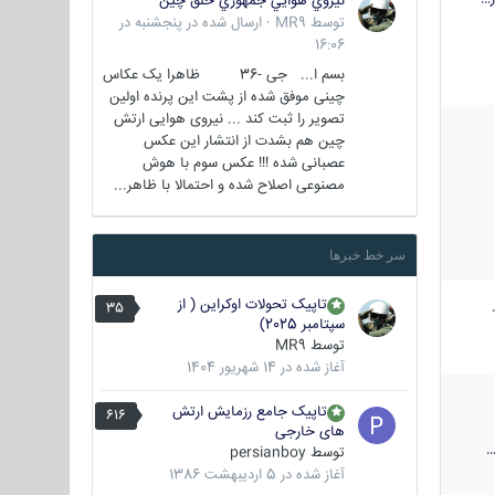
نيروي هوايي جمهوري خلق چين
توسط
MR9
·
ارسال شده در
پنجشنبه در
16:06
بسم ا... جی -36 ظاهرا یک عکاس
چینی موفق شده از پشت این پرنده اولین
تصویر را ثبت کند ... نیروی هوایی ارتش
چین هم بشدت از انتشار این عکس
عصبانی شده !!! عکس سوم با هوش
مصنوعی اصلاح شده و احتمالا با ظاهر...
سر خط خبرها
تاپیک تحولات اوکراین ( از
35
سپتامبر 2025)
توسط
MR9
آغاز شده در
14 شهریور 1404
تاپیک جامع رزمایش ارتش
616
های خارجی
توسط
persianboy
آغاز شده در
5 اردیبهشت 1386