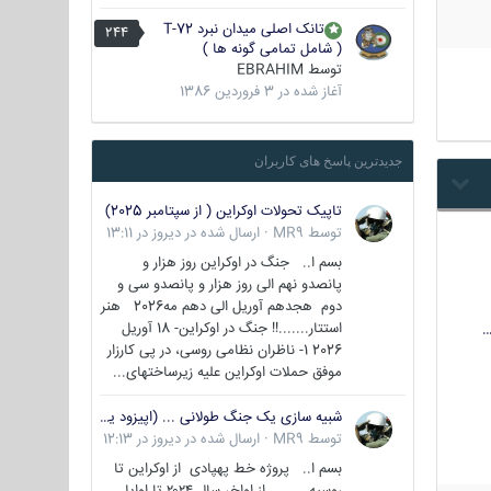
تانک اصلی میدان نبرد T-72
244
( شامل تمامی گونه ها )
توسط
EBRAHIM
آغاز شده در
3 فروردین 1386
جدیدترین پاسخ های کاربران
تاپیک تحولات اوکراین ( از سپتامبر 2025)
توسط
MR9
·
ارسال شده در
دیروز در 13:11
بسم ا.. جنگ در اوکراین روز هزار و
پانصدو نهم الی روز هزار و پانصدو سی و
دوم هجدهم آوریل الی دهم مه2026 هنر
استتار.......!! جنگ در اوکراین- 18 آوریل
…
2026 1- ناظران نظامی روسی، در پی کارزار
موفق حملات اوکراین علیه زیرساختهای...
شبیه سازی یک جنگ طولانی ... (اپیزود یکم : اوکراین )
توسط
MR9
·
ارسال شده در
دیروز در 12:13
بسم ا.. پروژه خط پهپادی از اوکراین تا
روسیه از اواخر سال ۲۰۲۴ تا اوایل