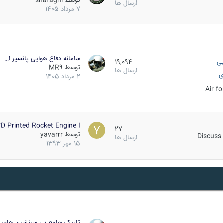
توسط
shafaghi
ارسال ها
7 مرداد 1405
سامانه دفاع هوایی پانسیر ا…
یی
19,094
توسط
MR9
ارسال ها
ی
2 مرداد 1405
Air f
D Printed Rocket Engine I…
27
توسط
yavarrr
Discuss 
ارسال ها
15 مهر 1393
تاپیک جامع بی سرنشین های ز