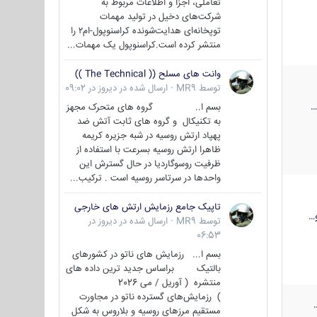
تعاملی، اجزا و اطلاعات مربوط به
شرکت‌های دخیل در تولید مهمات
توپخانه‌ای هدایت‌شونده کراسنوپول-ام۲ را
منتشر کرده است.کراسنوپول یک مهمات...
وانت های مسلح (( The Technical ))
توسط
MR9
·
ارسال شده در
دیروز در 09:02
بسم ا.. گروه های متحرک مجهز
به تکنیکال و گروه های ثابت آتش ضد
پهپاد ارتش روسیه در شبه جزیره کریمه
ظاهرا ارتش روسیه بسرعت با استفاده از
ظرفیت روسوگاردیا در حال گسترش این
واحدها در سرتاسر روسیه است . ترکیب...
تاپیک جامع رزمایش ارتش های خارجی
…
توسط
MR9
·
ارسال شده در
دیروز در
06:53
بسم ا... رزمایش های ناتو در کشورهای
بالتیک براساس جدید ترین داده های
منتشره ( آوریل / می 2026
) رزمایش‌های گسترده ناتو در مجاورت
مستقیم مرزهای روسیه و بلاروس به شکل