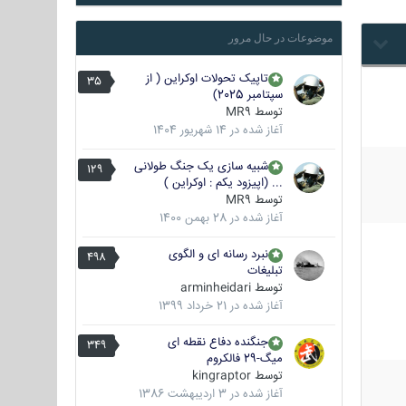
موضوعات در حال مرور
تاپیک تحولات اوکراین ( از
35
سپتامبر 2025)
توسط
MR9
آغاز شده در
14 شهریور 1404
شبیه سازی یک جنگ طولانی
129
... (اپیزود یکم : اوکراین )
توسط
MR9
آغاز شده در
28 بهمن 1400
نبرد رسانه ای و الگوی
498
تبلیغات
توسط
arminheidari
آغاز شده در
21 خرداد 1399
جنگنده دفاع نقطه ای
349
میگ-29 فالکروم
توسط
kingraptor
آغاز شده در
3 اردیبهشت 1386