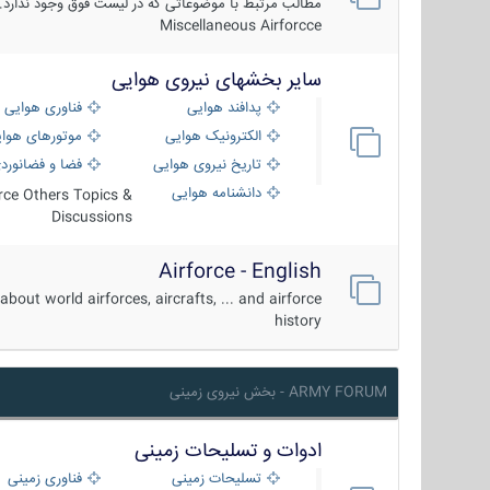
مطالب مرتبط با موضوعاتی که در لیست فوق وجود ندارد.
Miscellaneous Airforcce
سایر بخشهای نیروی هوایی
پدافند هوایی
فناوری هوایی
الکترونیک هوایی
موتورهای هوا
تاریخ نیروی هوایی
فضا و فضانورد
دانشنامه هوایی
orce Others Topics &
Discussions
Airforce - English
about world airforces, aircrafts, ... and airforce
history
ARMY FORUM - بخش نیروی زمینی
ادوات و تسلیحات زمینی
تسلیحات زمینی
فناوری زمینی