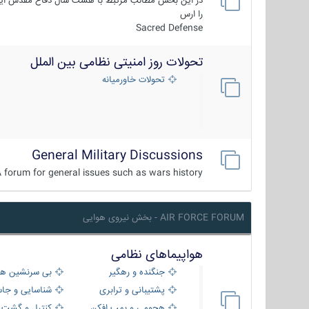
در این بخش مطالب مرتبط با هشت سال دفاع مقدس ایر
را ارس
Sacred Defense
تحولات روز امنیتی نظامی بین الملل
تحولات خاورمیانه
General Military Discussions
 forum for general issues such as wars history ...
AIR FORCE FORUM - بخش نیروی هوایی
هواپیماهای نظامی
جنگنده و رهگیر
بی سرنشین ها
پشتیبانی و ترابری
شناسایی و جا
هجومی و بمب افکن
کنترل و گشت د