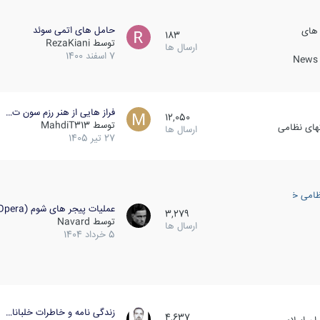
حامل های اتمی سوئد
 های
183
توسط
RezaKiani
ارسال ها
7 اسفند 1400
News &
فراز هایی از هنر رزم سون ت…
12,050
توسط
MahdiT313
کهای نظامی
ارسال ها
27 تیر 1405
ظامی خارجی
عملیات پیجر های شوم (Opera…
3,279
توسط
Navard
ارسال ها
5 خرداد 1404
زندگی نامه و خاطرات خلبانا…
4,637