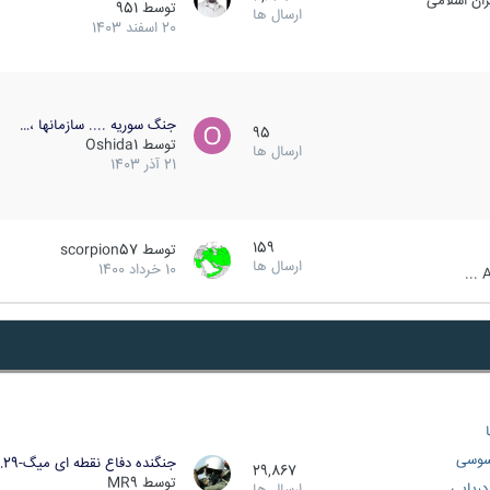
ان اسلامی
توسط
951
ارسال ها
20 اسفند 1403
جنگ سوریه .... سازمانها ،…
95
توسط
Oshida1
ارسال ها
21 آذر 1403
159
توسط
scorpion57
ارسال ها
10 خرداد 1400
A
سوسی
جنگنده دفاع نقطه ای میگ-29…
29,867
توسط
MR9
ریایی
ارسال ها