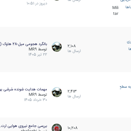
دیروز در 10:51
اها
Mili
tar
ری
بالگرد هجومی میل-28 هاوک (…
2,108
ا
توسط
MR9
ارسال ها
22 تیر 1405
به سطح
مهمات هدایت شونده سُرشی یو
2,413
توسط
MR9
ارسال ها
30 خرداد 1405
بررسی جامع نیروی هوایی ارت…
10,208