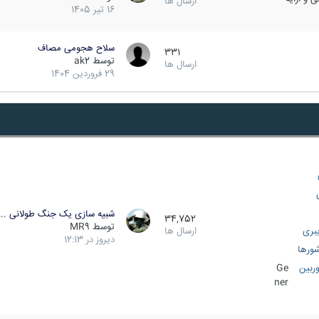
ارسال ها
16 تیر 1405
سلاح هجومی مصاف
331
توسط
ak2
ارسال ها
29 فروردین 1404
شبیه سازی یک جنگ طولانی ..
34,752
توسط
MR9
بری
ارسال ها
دیروز در 12:13
ورها
ربین
Ge
ner