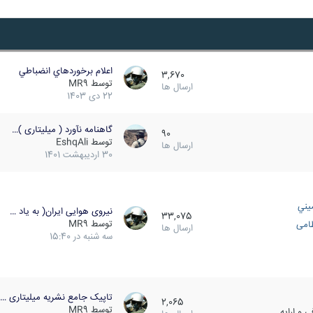
اعلام برخوردهاي انضباطي
3,670
توسط
MR9
ارسال ها
22 دی 1403
گاهنامه نآورد ( میلیتاری )…
90
توسط
EshqAli
ارسال ها
30 اردیبهشت 1401
يني
نیروی هوایی ایران( به یاد …
33,075
توسط
MR9
ظامی
ارسال ها
سه شنبه در 15:40
تاپیک جامع نشریه میلیتاری …
2,065
توسط
MR9
 و ارایه