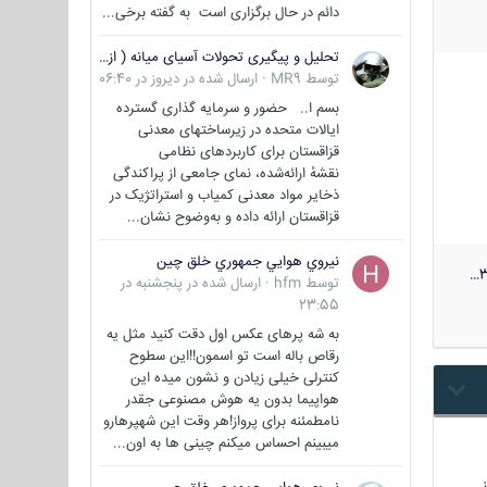
دائم در حال برگزاری است به گفته برخی...
تحلیل و پیگیری تحولات آسیای میانه ( ازبکستان، تاجیکستان، ترکمنستان، قزاقستان و قرقیزستان )
توسط
MR9
·
ارسال شده در
دیروز در 06:40
بسم ا.. حضور و سرمایه گذاری گسترده
ایالات متحده در زیرساختهای معدنی
قزاقستان برای کاربردهای نظامی
نقشهٔ ارائه‌شده، نمای جامعی از پراکندگی
ذخایر مواد معدنی کمیاب و استراتژیک در
قزاقستان ارائه داده و به‌وضوح نشان...
نيروي هوايي جمهوري خلق چين
3
توسط
hfm
·
ارسال شده در
پنجشنبه در
23:55
به شه پرهای عکس اول دقت کنید مثل یه
رقاص باله است تو اسمون!!این سطوح
کنترلی خیلی زیادن و نشون میده این
هواپیما بدون یه هوش مصنوعی جقدر
نامطمئنه برای پرواز!هر وقت این شهپرهارو
میبینم احساس میکنم چینی ها به اون...
…