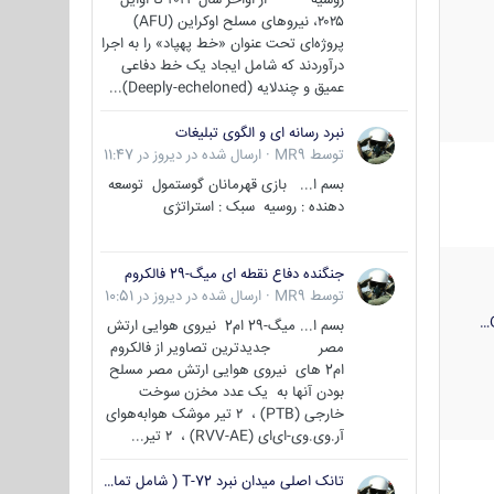
۲۰۲۵، نیروهای مسلح اوکراین (AFU)
پروژه‌ای تحت عنوان «خط پهپاد» را به اجرا
درآوردند که شامل ایجاد یک خط دفاعی
عمیق و چندلایه (Deeply-echeloned)...
نبرد رسانه ای و الگوی تبلیغات
توسط
MR9
·
ارسال شده در
دیروز در 11:47
بسم ا... بازی قهرمانان گوستمول توسعه
دهنده : روسیه سبک : استراتژی
جنگنده دفاع نقطه ای میگ-29 فالکروم
توسط
MR9
·
ارسال شده در
دیروز در 10:51
بسم ا... میگ-29 ام2 نیروی هوایی ارتش
مصر جدیدترین تصاویر از فالکروم
ام2 های نیروی هوایی ارتش مصر مسلح
بودن آنها به یک عدد مخزن سوخت
خارجی (PTB) ، ۲ تیر موشک هوابه‌هوای
آر.وی.وی-ای‌ای (RVV-AE) ، ۲ تیر...
تانک اصلی میدان نبرد T-72 ( شامل تمامی گونه ها )