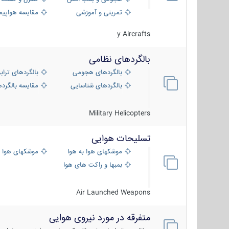
تمرینی و آموزشی
مقایسه هواپیم
y Aircrafts
بالگردهای نظامی
بالگردهای هجومی
بالگردهای تراب
بالگردهای شناسایی
مقایسه بالگرده
Military Helicopters
تسلیحات هوایی
موشکهای هوا به هوا
موشکهای هوا 
بمبها و راکت های هوایی
Air Launched Weapons
متفرقه در مورد نیروی هوایی