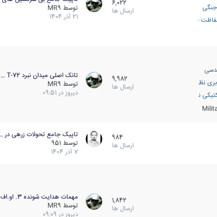
6,022
جنگی
توسط
MR9
ارسال ها
21 آذر 1404
اظت فعال
دسی
تانک اصلی میدان نبرد T-72 …
9,982
بری نظامی
توسط
MR9
ارسال ها
دیروز در 09:51
انک
تیکی نظامی
Mili
تاپیک جامع تحولات زرهی در …
984
توسط
951
ارسال ها
7 آذر 1404
مهمات هدایت شونده 3. او.اف…
1,842
توسط
MR9
ارسال ها
دیروز در 09:09