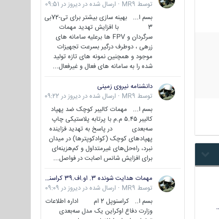
توسط
MR9
·
ارسال شده در
دیروز در 09:51
بسم ا... بهینه سازی بیشتر برای تی-72بی
3 با افزایش تهدید مهمات
سرگردان و FPV ها برعلیه سامانه های
زرهی ، دوطرف درگیر بسرعت تجهیزات
موجود و همچنین نمونه های تازه تولید
شده را به سامانه های فعال و غیرفعال...
دانشنامه نیروی زمینی
توسط
MR9
·
ارسال شده در
دیروز در 09:22
بسم ا... مهمات کالیبر کوچک ضد پهپاد
کالیبر ۵.۴۵ م.م با پرتابه پلاستیکی چاپ
سه‌بعدی در پاسخ به تهدید فزاینده
پهپادهای کوچک (کوادکوپترها) در میدان
نبرد، راه‌حل‌های غیرمتداول و کم‌هزینه‌ای
برای افزایش شانس اصابت در فواصل...
مهمات هدایت شونده 3. او.اف.39 کراسنوپل/بصیر( Krasnopol 3OF39 )
توسط
MR9
·
ارسال شده در
دیروز در 09:09
بسم ا.. کراسنوپل 2 ام اداره اطلاعات
وزارت دفاع اوکراین یک مدل سه‌بعدی