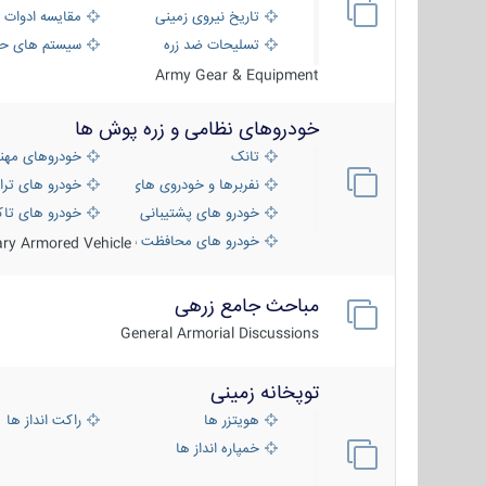
تاریخ نیروی زمینی
مقایسه ادوات 
تسلیحات ضد زره
سیستم های حف
Army Gear & Equipment
خودروهای نظامی و زره پوش ها
تانک
خودروهای مهن
نفربرها و خودروی های رزمی پیاده نظام
خودرو های ترا
خودرو های پشتیبانی آتش ، شناسایی و ضد ت
خودرو های تاک
خودرو های محافظت شده
tary Armored Vehicle
مباحث جامع زرهی
General Armorial Discussions
توپخانه زمینی
هویتزر ها
راکت انداز ها
خمپاره انداز ها