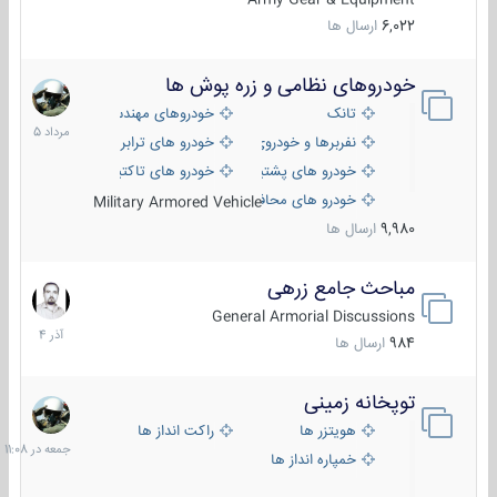
6,022
ارسال ها
خودروهای نظامی و زره پوش ها
2
مرداد
تانک
خودروهای مهندسی
1405
نفربرها و خودروی های رزمی پیاده نظام
خودرو های ترابری نظامی
خودرو های پشتیبانی آتش ، شناسایی و ضد تانک
خودرو های تاکتیکی نظامی
خودرو های محافظت شده
Military Armored Vehicle
9,980
ارسال ها
مباحث جامع زرهی
7
آذر
General Armorial Discussions
1404
984
ارسال ها
توپخانه زمینی
جمعه
در
هویتزر ها
راکت انداز ها
11:08
خمپاره انداز ها