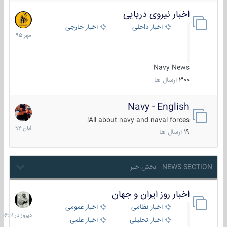
اخبار نیروی دریایی
27
مهر
اخبار داخلی
اخبار خارجی
1395
Navy News
300
ارسال ها
Navy - English
22
آبان
All about navy and naval forces!
1392
19
ارسال ها
NEWS SECTION - بخش خبر
اخبار روز ایران و جهان
دیروز
در
اخبار نظامی
اخبار عمومی
06:01
اخبار تحلیلی
اخبار علمی