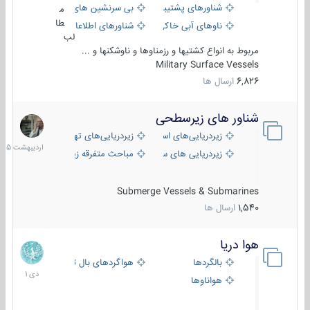
شناورهای پشتیبانی
بی سرنشین های دریایی
م
طا
ناوهای آبی خاکی و نیروبر
شناورهای اطلاعاتی و جاسوسی
لب
مربوط به انواع کشتیها و رزمناوها و ناوشکنها و ...
Military Surface Vessels
6,826
ارسال ها
شناور های زیرسطحی
31
اردیبهش
زیردریایی‌های استراتژیک
زیردریایی‌های تهاجمی
1405
زیردریایی های سبک
مباحث متفرقه زیرسطحی
Submerge Vessels & Submarines
1,540
ارسال ها
هوا دریا
12
دی
بالگردها
هواگردهای بال ثابت
1401
هواناوها