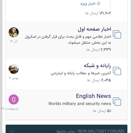
اخبار ویژه
161,702
ارسال ها
اخبار صفحه اول
7
آذر
اخبار نظامی مهم و قابل بحث برای قرار گرفتن در اسکرول
1403
به این بخش منتقل میشوند.
2,339
ارسال ها
رایانه و شبکه
30
بهمن
آخرین خبرها و مطالب رایانه و اینترنتی
1404
6,045
ارسال ها
English News
10
اردیبهش
Worlds military and security news
1398
51
ارسال ها
NON-MILITARY FORUMS - سایر بخشها