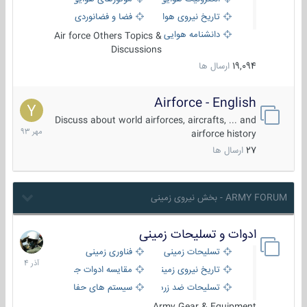
تاریخ نیروی هوایی
فضا و فضانوردی
دانشنامه هوایی
Air force Others Topics &
Discussions
19,094
ارسال ها
Airforce - English
15
مهر
Discuss about world airforces, aircrafts, ... and
1393
airforce history
27
ارسال ها
ARMY FORUM - بخش نیروی زمینی
ادوات و تسلیحات زمینی
21
آذر
تسلیحات زمینی
فناوری زمینی
1404
تاریخ نیروی زمینی
مقایسه ادوات جنگی
تسلیحات ضد زره
سیستم های حفاظت فعال
Army Gear & Equipment