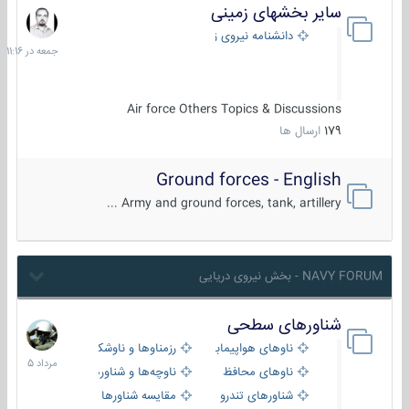
سایر بخشهای زمینی
جمعه
در
دانشنامه نیروی زمینی
11:16
Air force Others Topics & Discussions
179
ارسال ها
Ground forces - English
Army and ground forces, tank, artillery ...
NAVY FORUM - بخش نیروی دریایی
شناورهای سطحی
2
مرداد
ناوهای هواپیمابر و بالگرد بر
رزمناوها و ناوشکن‌ها
1405
ناوهای محافظ
ناوچه‌ها و شناورهای گشتی
شناورهای تندرو
مقایسه شناورها