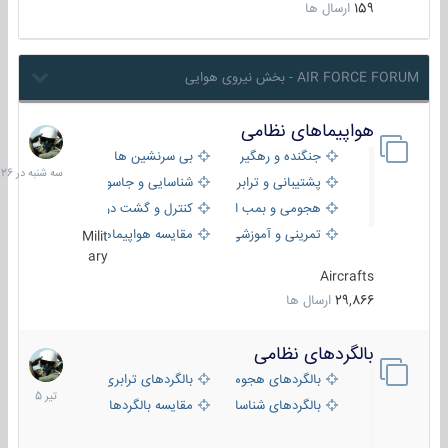
159
ارسال ها
AIR FORCE FORUM - بخش نیروی هوایی
هواپیماهای نظامی
سه
شنبه
جنگنده و رهگیر
بی سرنشین ها
در
پشتیبانی و ترابری
شناسایی و جاسوسی
18:26
هجومی و بمب افکن
کنترل و گشت دریایی
تمرینی و آموزشی
مقایسه هواپیماها
Milit
ary
Aircrafts
29,866
ارسال ها
بالگردهای نظامی
22
تیر
بالگردهای هجومی
بالگردهای ترابری
1405
بالگردهای شناسایی
مقایسه بالگردها