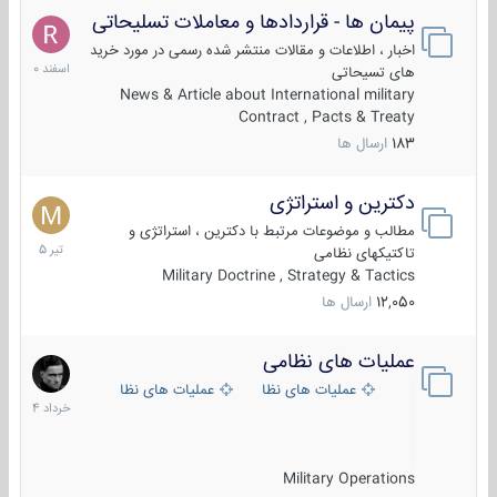
پیمان ها - قراردادها و معاملات تسلیحاتی
7
اسفند
اخبار ، اطلاعات و مقالات منتشر شده رسمی در مورد خرید
1400
های تسیحاتی
News & Article about International military
Contract , Pacts & Treaty
183
ارسال ها
دکترین و استراتژی
27
تیر
مطالب و موضوعات مرتبط با دکترین ، استراتژی و
1405
تاکتیکهای نظامی
Military Doctrine , Strategy & Tactics
12,050
ارسال ها
عملیات های نظامی
5
خرداد
عملیات های نظامی ایران
عملیات های نظامی خارجی
1404
Military Operations