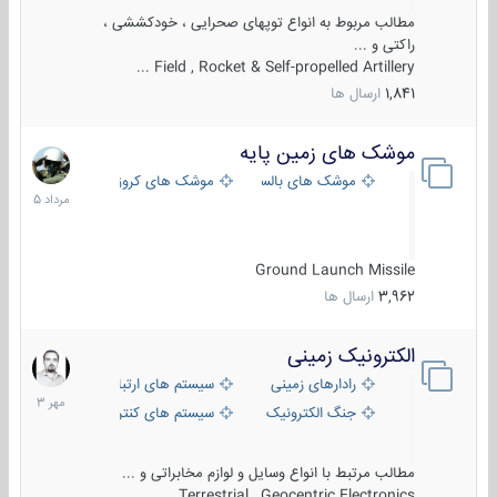
مطالب مربوط به انواع توپهای صحرایی ، خودکششی ،
راکتی و ...
Field , Rocket & Self-propelled Artillery ...
1,841
ارسال ها
موشک های زمین پایه
2
مرداد
موشک های بالستیک
موشک های کروز
1405
Ground Launch Missile
3,962
ارسال ها
الکترونیک زمینی
1
مهر
رادارهای زمینی
سیستم های ارتباطی و جمع آوری اطلاع
1403
جنگ الکترونیک
سیستم های کنترل آتش و تجهیزات الکتر
مطالب مرتبط با انواع وسایل و لوازم مخابراتی و ...
Terrestrial , Geocentric Electronics