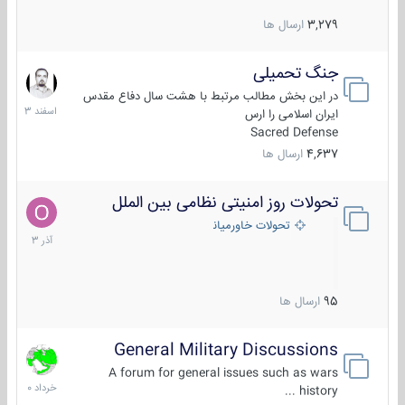
3,279
ارسال ها
جنگ تحمیلی
20
اسفند
در این بخش مطالب مرتبط با هشت سال دفاع مقدس
1403
ایران اسلامی را ارس
Sacred Defense
4,637
ارسال ها
تحولات روز امنیتی نظامی بین الملل
21
آذر
تحولات خاورمیانه
1403
95
ارسال ها
General Military Discussions
10
خرداد
A forum for general issues such as wars
1400
history ...