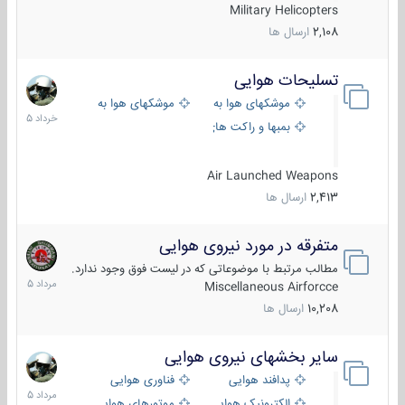
Military Helicopters
2,108
ارسال ها
تسلیحات هوایی
30
خرداد
موشکهای هوا به هوا
موشکهای هوا به سطح
1405
بمبها و راکت های هوایی
Air Launched Weapons
2,413
ارسال ها
متفرقه در مورد نیروی هوایی
7
مرداد
مطالب مرتبط با موضوعاتی که در لیست فوق وجود ندارد.
1405
Miscellaneous Airforcce
10,208
ارسال ها
سایر بخشهای نیروی هوایی
2
مرداد
پدافند هوایی
فناوری هوایی
1405
الکترونیک هوایی
موتورهای هوایی