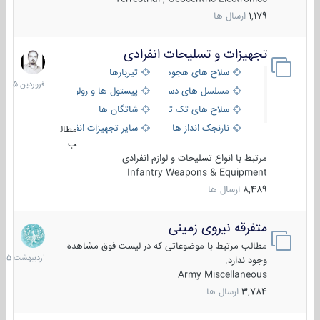
1,179
ارسال ها
تجهیزات و تسلیحات انفرادی
17
فروردین
سلاح های هجومی
تیربارها
1405
مسلسل های دستی
پیستول ها و رولورها
سلاح های تک تیر اندازی
شاتگان ها
نارنجک انداز ها
سایر تجهیزات انفرادی
مطال
ب
مرتبط با انواع تسلیحات و لوازم انفرادی
Infantry Weapons & Equipment
8,489
ارسال ها
متفرقه نیروی زمینی
27
اردیبهش
مطالب مرتبط با موضوعاتی که در لیست فوق مشاهده
1405
وجود ندارد.
Army Miscellaneous
3,784
ارسال ها