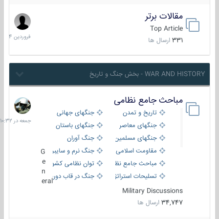
مقالات برتر
29
فروردین
Top Article
1404
331
ارسال ها
WAR AND HISTORY - بخش جنگ و تاریخ
مباحث جامع نظامی
جمعه
در
تاریخ و تمدن
جنگهای جهانی
10:32
جنگهای معاصر
جنگهای باستان
جنگهای مسلمین
جنگ آوران
مقاومت اسلامی
جنگ نرم و سایبری
G
e
مباحث جامع نظامی
توان نظامی کشورها
n
تسلیحات استراتژیک
جنگ در قاب دوربین
eral
Military Discussions
34,747
ارسال ها