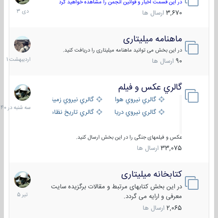
دی
در این قسمت اخبار و قوانین انجمن را مشاهده خواهید کرد
1403
3,670
ارسال ها
ماهنامه میلیتاری
30
اردیبهش
در این بخش می توانید ماهنامه میلیتاری را دریافت کنید.
1401
90
ارسال ها
گالري عكس و فيلم
سه
شنبه
گالري نيروي هوايي
گالري نيروي زميني
در
گالري نيروي دريايي
گالري تاریخ نظامی
15:40
عکس و فیلمهای جنگی را در این بخش ارسال کنید.
33,075
ارسال ها
کتابخانه میلیتاری
16
تیر
در این بخش کتابهای مرتبط و مقالات برگزیده سایت
1405
معرفی و ارایه می گردد.
2,065
ارسال ها