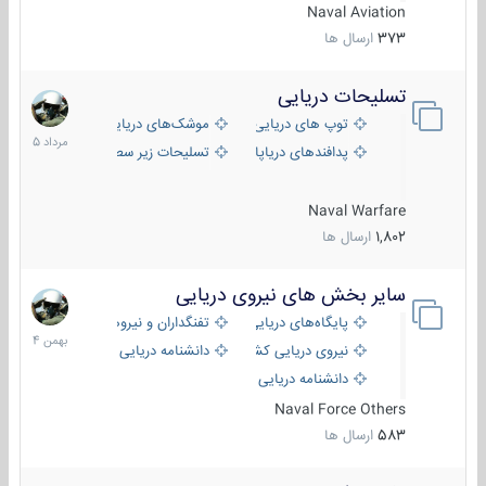
Naval Aviation
373
ارسال ها
تسلیحات دریایی
2
مرداد
توپ های دریایی
موشک‌های دریایی
1405
پدافندهای دریاپایه
تسلیحات زیر سطحی
Naval Warfare
1,802
ارسال ها
سایر بخش های نیروی دریایی
22
بهمن
پایگاه‌های دریایی
تفنگداران و نیروهای ویژه‌ی دریایی
1404
نیروی دریایی کشورهای مختلف
دانشنامه دریایی
دانشنامه دریایی کپی
Naval Force Others
583
ارسال ها