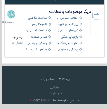
دیگر موضوعات و مطالب
8
اردیبهش
انقلاب اسلامی ایران
مباحث مذهبی
1405
رویدادهای تاریخی و مذهبی
ناسیونالیسم
نیروهای پلیسی
مباحث امنیتی و اطلاعاتی
بازیهای جنگی
علم و صنعت
24,637
ارسال ها
سایت و وبلاگ ها
پرسش و پاسخ
پزشکی و سلامتی
پیشنهادات و انتقادات
پوسته
تماس با ما
میلیتاری
قدرت از IPS
طراحي و توسعه سايت -
gama.ir
iT