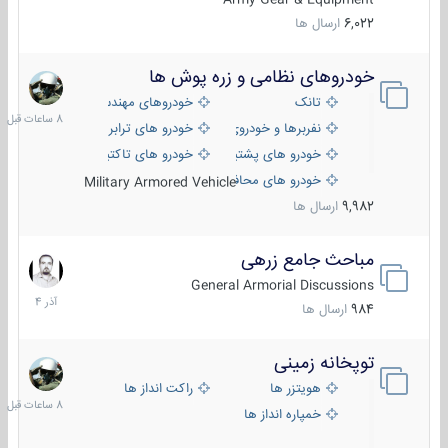
6,022
ارسال ها
خودروهای نظامی و زره پوش ها
8
ساعات
تانک
خودروهای مهندسی
قبل
نفربرها و خودروی های رزمی پیاده نظام
خودرو های ترابری نظامی
خودرو های پشتیبانی آتش ، شناسایی و ضد تانک
خودرو های تاکتیکی نظامی
خودرو های محافظت شده
Military Armored Vehicle
9,982
ارسال ها
مباحث جامع زرهی
7
آذر
General Armorial Discussions
1404
984
ارسال ها
توپخانه زمینی
8
ساعات
هویتزر ها
راکت انداز ها
قبل
خمپاره انداز ها