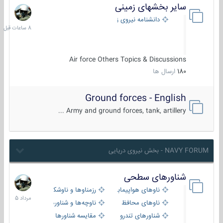
سایر بخشهای زمینی
8
ساعات
دانشنامه نیروی زمینی
قبل
Air force Others Topics & Discussions
180
ارسال ها
Ground forces - English
Army and ground forces, tank, artillery ...
NAVY FORUM - بخش نیروی دریایی
شناورهای سطحی
2
مرداد
ناوهای هواپیمابر و بالگرد بر
رزمناوها و ناوشکن‌ها
1405
ناوهای محافظ
ناوچه‌ها و شناورهای گشتی
شناورهای تندرو
مقایسه شناورها