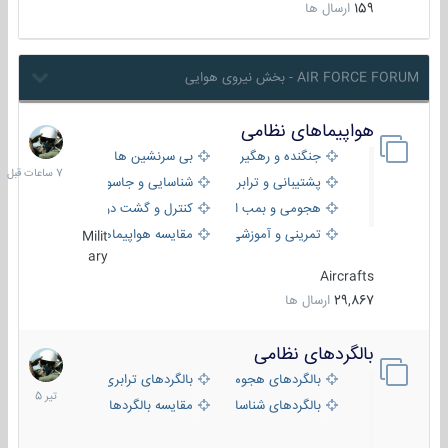
159
ارسال ها
AIR FORCE FORUM - بخش نیروی هوایی
هواپیماهای نظامی
7
ساعات
جنگنده و رهگیر
بی سرنشین ها
قبل
پشتیبانی و ترابری
شناسایی و جاسوسی
هجومی و بمب افکن
کنترل و گشت دریایی
تمرینی و آموزشی
مقایسه هواپیماها
Milit
ary
Aircrafts
29,867
ارسال ها
بالگردهای نظامی
22
تیر
بالگردهای هجومی
بالگردهای ترابری
1405
بالگردهای شناسایی
مقایسه بالگردها