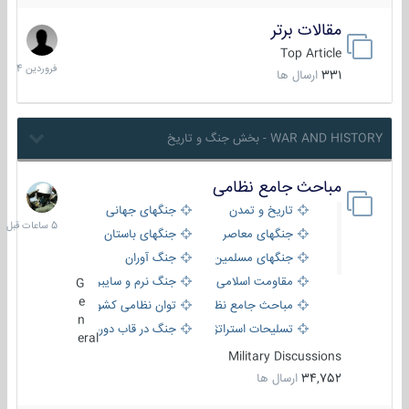
مقالات برتر
29
فروردین
Top Article
1404
331
ارسال ها
WAR AND HISTORY - بخش جنگ و تاریخ
مباحث جامع نظامی
5
ساعات
تاریخ و تمدن
جنگهای جهانی
قبل
جنگهای معاصر
جنگهای باستان
جنگهای مسلمین
جنگ آوران
مقاومت اسلامی
جنگ نرم و سایبری
G
e
مباحث جامع نظامی
توان نظامی کشورها
n
تسلیحات استراتژیک
جنگ در قاب دوربین
eral
Military Discussions
34,752
ارسال ها