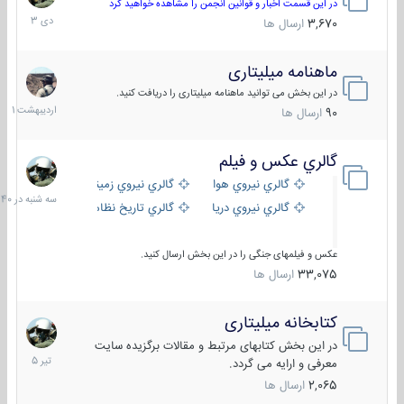
دی
در این قسمت اخبار و قوانین انجمن را مشاهده خواهید کرد
1403
3,670
ارسال ها
ماهنامه میلیتاری
30
اردیبهش
در این بخش می توانید ماهنامه میلیتاری را دریافت کنید.
1401
90
ارسال ها
گالري عكس و فيلم
سه
شنبه
گالري نيروي هوايي
گالري نيروي زميني
در
گالري نيروي دريايي
گالري تاریخ نظامی
15:40
عکس و فیلمهای جنگی را در این بخش ارسال کنید.
33,075
ارسال ها
کتابخانه میلیتاری
16
تیر
در این بخش کتابهای مرتبط و مقالات برگزیده سایت
1405
معرفی و ارایه می گردد.
2,065
ارسال ها