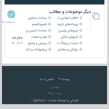
دیگر موضوعات و مطالب
8
اردیبهش
انقلاب اسلامی ایران
مباحث مذهبی
1405
رویدادهای تاریخی و مذهبی
ناسیونالیسم
نیروهای پلیسی
مباحث امنیتی و اطلاعاتی
بازیهای جنگی
علم و صنعت
24,637
ارسال ها
سایت و وبلاگ ها
پرسش و پاسخ
پزشکی و سلامتی
پیشنهادات و انتقادات
پوسته
تماس با ما
میلیتاری
قدرت از IPS
طراحي و توسعه سايت -
gama.ir
iT