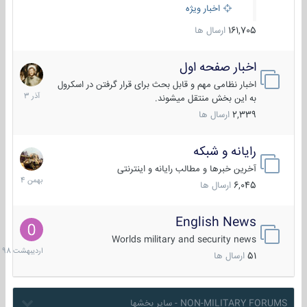
اخبار ویژه
161,705
ارسال ها
اخبار صفحه اول
7
آذر
اخبار نظامی مهم و قابل بحث برای قرار گرفتن در اسکرول
1403
به این بخش منتقل میشوند.
2,339
ارسال ها
رایانه و شبکه
30
بهمن
آخرین خبرها و مطالب رایانه و اینترنتی
1404
6,045
ارسال ها
English News
10
اردیبهش
Worlds military and security news
1398
51
ارسال ها
NON-MILITARY FORUMS - سایر بخشها