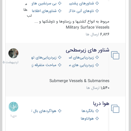
شناورهای پشتیبانی
بی سرنشین های دریایی
م
طا
ناوهای آبی خاکی و نیروبر
شناورهای اطلاعاتی و جاسوسی
لب
مربوط به انواع کشتیها و رزمناوها و ناوشکنها و ...
Military Surface Vessels
6,826
ارسال ها
شناور های زیرسطحی
31
اردیبهش
زیردریایی‌های استراتژیک
زیردریایی‌های تهاجمی
1405
زیردریایی های سبک
مباحث متفرقه زیرسطحی
Submerge Vessels & Submarines
1,540
ارسال ها
هوا دریا
12
دی
بالگردها
هواگردهای بال ثابت
1401
هواناوها