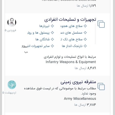
1,179
ارسال ها
تجهیزات و تسلیحات انفرادی
17
فروردین
سلاح های هجومی
تیربارها
1405
مسلسل های دستی
پیستول ها و رولورها
سلاح های تک تیر اندازی
شاتگان ها
نارنجک انداز ها
سایر تجهیزات انفرادی
مطال
ب
مرتبط با انواع تسلیحات و لوازم انفرادی
Infantry Weapons & Equipment
8,489
ارسال ها
متفرقه نیروی زمینی
27
اردیبهش
مطالب مرتبط با موضوعاتی که در لیست فوق مشاهده
1405
وجود ندارد.
Army Miscellaneous
3,784
ارسال ها