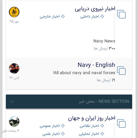
اخبار نیروی دریایی
27
مهر
اخبار داخلی
اخبار خارجی
1395
Navy News
300
ارسال ها
Navy - English
22
آبان
All about navy and naval forces!
1392
19
ارسال ها
NEWS SECTION - بخش خبر
اخبار روز ایران و جهان
4
ساعات
اخبار نظامی
اخبار عمومی
قبل
اخبار تحلیلی
اخبار علمی