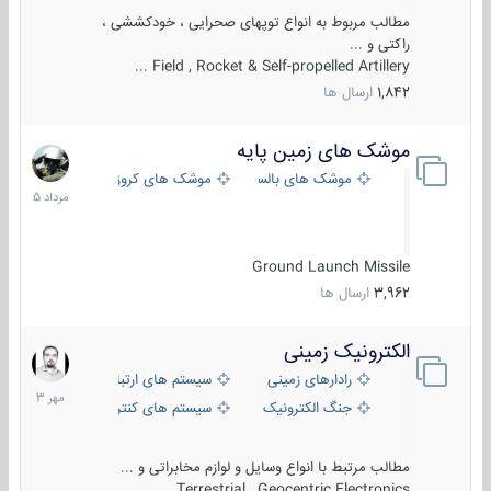
مطالب مربوط به انواع توپهای صحرایی ، خودکششی ،
راکتی و ...
Field , Rocket & Self-propelled Artillery ...
1,842
ارسال ها
موشک های زمین پایه
2
مرداد
موشک های بالستیک
موشک های کروز
1405
Ground Launch Missile
3,962
ارسال ها
الکترونیک زمینی
1
مهر
رادارهای زمینی
سیستم های ارتباطی و جمع آوری اطلاع
1403
جنگ الکترونیک
سیستم های کنترل آتش و تجهیزات الکتر
مطالب مرتبط با انواع وسایل و لوازم مخابراتی و ...
Terrestrial , Geocentric Electronics