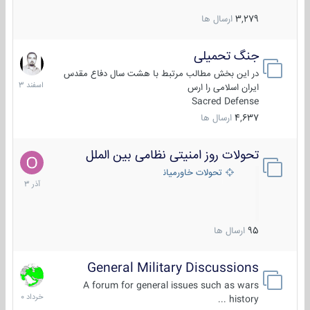
3,279
ارسال ها
جنگ تحمیلی
20
اسفند
در این بخش مطالب مرتبط با هشت سال دفاع مقدس
1403
ایران اسلامی را ارس
Sacred Defense
4,637
ارسال ها
تحولات روز امنیتی نظامی بین الملل
21
آذر
تحولات خاورمیانه
1403
95
ارسال ها
General Military Discussions
10
خرداد
A forum for general issues such as wars
1400
history ...