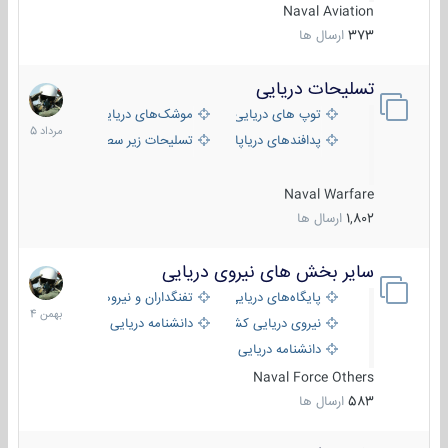
Naval Aviation
373
ارسال ها
تسلیحات دریایی
2
مرداد
توپ های دریایی
موشک‌های دریایی
1405
پدافندهای دریاپایه
تسلیحات زیر سطحی
Naval Warfare
1,802
ارسال ها
سایر بخش های نیروی دریایی
22
بهمن
پایگاه‌های دریایی
تفنگداران و نیروهای ویژه‌ی دریایی
1404
نیروی دریایی کشورهای مختلف
دانشنامه دریایی
دانشنامه دریایی کپی
Naval Force Others
583
ارسال ها