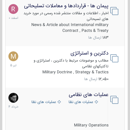
پیمان ها - قراردادها و معاملات تسلیحاتی
7
اسفند
اخبار ، اطلاعات و مقالات منتشر شده رسمی در مورد خرید
1400
های تسیحاتی
News & Article about International military
Contract , Pacts & Treaty
183
ارسال ها
دکترین و استراتژی
27
تیر
مطالب و موضوعات مرتبط با دکترین ، استراتژی و
1405
تاکتیکهای نظامی
Military Doctrine , Strategy & Tactics
12,050
ارسال ها
عملیات های نظامی
5
خرداد
عملیات های نظامی ایران
عملیات های نظامی خارجی
1404
Military Operations