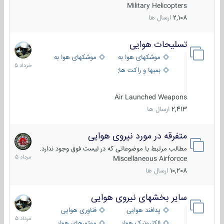
Military Helicopters
2,108
ارسال ها
تسلیحات هوایی
30
خرداد
موشکهای هوا به هوا
موشکهای هوا به سطح
1405
بمبها و راکت های هوایی
Air Launched Weapons
2,413
ارسال ها
متفرقه در مورد نیروی هوایی
7
مرداد
مطالب مرتبط با موضوعاتی که در لیست فوق وجود ندارد.
1405
Miscellaneous Airforcce
10,208
ارسال ها
سایر بخشهای نیروی هوایی
2
مرداد
پدافند هوایی
فناوری هوایی
1405
الکترونیک هوایی
موتورهای هوایی