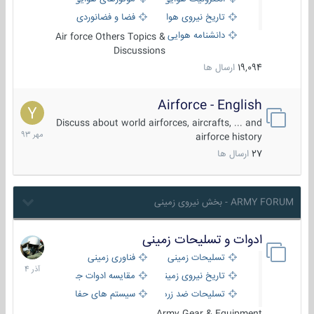
تاریخ نیروی هوایی
فضا و فضانوردی
دانشنامه هوایی
Air force Others Topics &
Discussions
19,094
ارسال ها
Airforce - English
15
مهر
Discuss about world airforces, aircrafts, ... and
1393
airforce history
27
ارسال ها
ARMY FORUM - بخش نیروی زمینی
ادوات و تسلیحات زمینی
21
آذر
تسلیحات زمینی
فناوری زمینی
1404
تاریخ نیروی زمینی
مقایسه ادوات جنگی
تسلیحات ضد زره
سیستم های حفاظت فعال
Army Gear & Equipment