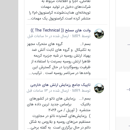
تعاملی، اجزا و اطلاعات مربوط به
شرکت‌های دخیل در تولید مهمات
توپخانه‌ای هدایت‌شونده کراسنوپول-ام۲ را
منتشر کرده است.کراسنوپول یک مهمات...
وانت های مسلح (( The Technical ))
توسط
MR9
·
ارسال شده در
10 ساعات قبل
بسم ا.. گروه های متحرک مجهز
به تکنیکال و گروه های ثابت آتش ضد
پهپاد ارتش روسیه در شبه جزیره کریمه
ظاهرا ارتش روسیه بسرعت با استفاده از
ظرفیت روسوگاردیا در حال گسترش این
واحدها در سرتاسر روسیه است . ترکیب...
تاپیک جامع رزمایش ارتش های خارجی
…
توسط
MR9
·
ارسال شده در
13 ساعات قبل
بسم ا... رزمایش های ناتو در کشورهای
بالتیک براساس جدید ترین داده های
منتشره ( آوریل / می 2026
) رزمایش‌های گسترده ناتو در مجاورت
مستقیم مرزهای روسیه و بلاروس به شکل
دائم در حال برگزاری است به گفته برخی...