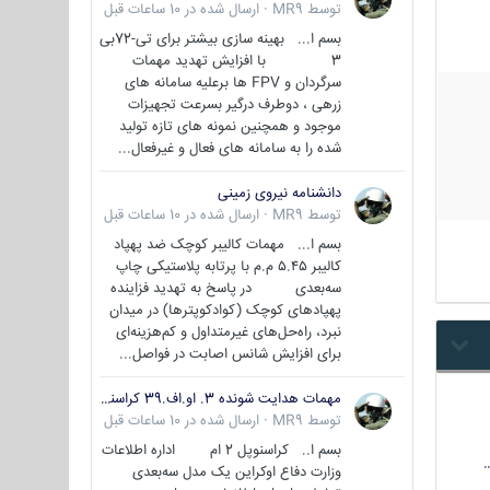
توسط
MR9
·
ارسال شده در
10 ساعات قبل
بسم ا... بهینه سازی بیشتر برای تی-72بی
3 با افزایش تهدید مهمات
سرگردان و FPV ها برعلیه سامانه های
زرهی ، دوطرف درگیر بسرعت تجهیزات
موجود و همچنین نمونه های تازه تولید
شده را به سامانه های فعال و غیرفعال...
دانشنامه نیروی زمینی
توسط
MR9
·
ارسال شده در
10 ساعات قبل
بسم ا... مهمات کالیبر کوچک ضد پهپاد
کالیبر ۵.۴۵ م.م با پرتابه پلاستیکی چاپ
سه‌بعدی در پاسخ به تهدید فزاینده
پهپادهای کوچک (کوادکوپترها) در میدان
نبرد، راه‌حل‌های غیرمتداول و کم‌هزینه‌ای
برای افزایش شانس اصابت در فواصل...
مهمات هدایت شونده 3. او.اف.39 کراسنوپل/بصیر( Krasnopol 3OF39 )
توسط
MR9
·
ارسال شده در
10 ساعات قبل
بسم ا.. کراسنوپل 2 ام اداره اطلاعات
وزارت دفاع اوکراین یک مدل سه‌بعدی