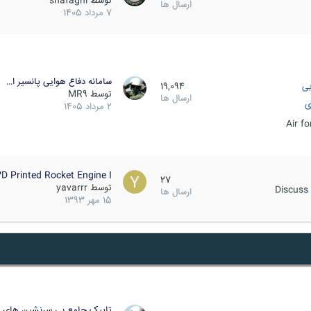
توسط
shafaghi
ارسال ها
7 مرداد 1405
سامانه دفاع هوایی پانسیر ا…
یی
19,094
توسط
MR9
ارسال ها
ی
2 مرداد 1405
Air f
D Printed Rocket Engine I…
27
توسط
yavarrr
Discuss 
ارسال ها
15 مهر 1393
تاپیک جامع بی سرنشین های ز