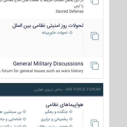
در این بخش مطالب مرتبط با هشت سال دفاع مقدس ایر
را ارس
Sacred Defense
تحولات روز امنیتی نظامی بین الملل
تحولات خاورمیانه
General Military Discussions
 forum for general issues such as wars history ...
AIR FORCE FORUM - بخش نیروی هوایی
هواپیماهای نظامی
جنگنده و رهگیر
بی سرنشین ها
پشتیبانی و ترابری
شناسایی و جا
هجومی و بمب افکن
کنترل و گشت د