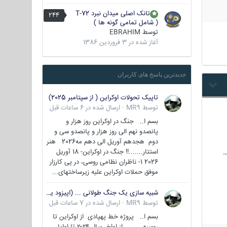
تانک اصلی میدان نبرد T-72
244
( شامل تمامی گونه ها )
توسط
EBRAHIM
آغاز شده در
3 فروردین 1386
جدیدترین پاسخ های کاربران
تاپیک تحولات اوکراین ( از سپتامبر 2025)
توسط
MR9
·
ارسال شده در
6 ساعات قبل
بسم ا.. جنگ در اوکراین روز هزار و
پانصدو نهم الی روز هزار و پانصدو سی و
دوم هجدهم آوریل الی دهم مه2026 هنر
استتار.......!! جنگ در اوکراین- 18 آوریل
…
2026 1- ناظران نظامی روسی، در پی کارزار
موفق حملات اوکراین علیه زیرساختهای...
شبیه سازی یک جنگ طولانی ... (اپیزود یکم : اوکراین )
توسط
MR9
·
ارسال شده در
7 ساعات قبل
بسم ا.. پروژه خط پهپادی از اوکراین تا
روسیه از اواخر سال ۲۰۲۴ تا اوایل