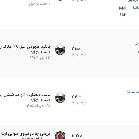
9 ساعات قبل
اها
Mili
tar
ری
بالگرد هجومی میل-28 هاوک (…
2,108
ا
توسط
MR9
ارسال ها
22 تیر 1405
به سطح
مهمات هدایت شونده سُرشی یو
2,413
توسط
MR9
ارسال ها
30 خرداد 1405
بررسی جامع نیروی هوایی ارت…
10,208