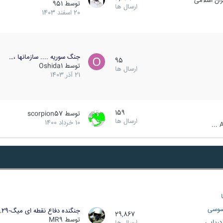
ان اسلامی
توسط
951
ارسال ها
20 اسفند 1403
جنگ سوریه .... سازمانها ،…
95
توسط
Oshida1
ارسال ها
21 آذر 1403
159
توسط
scorpion57
ارسال ها
10 خرداد 1400
A
سوسی
جنگنده دفاع نقطه ای میگ-29…
29,867
توسط
MR9
ریایی
ارسال ها