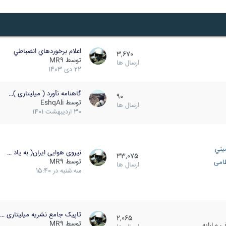
اعلام برخوردهاي انضباطي
3,670
توسط
MR9
ارسال ها
22 دی 1403
گاهنامه نآورد ( میلیتاری )…
90
توسط
EshqAli
ارسال ها
30 اردیبهشت 1401
يني
نیروی هوایی ایران( به یاد …
33,075
توسط
MR9
ظامی
ارسال ها
سه شنبه در 15:40
تاپیک جامع نشریه میلیتاری …
2,065
توسط
MR9
 و ارایه