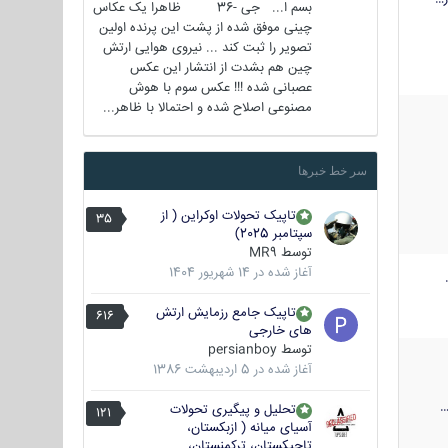
بسم ا... جی -36 ظاهرا یک عکاس
چینی موفق شده از پشت این پرنده اولین
تصویر را ثبت کند ... نیروی هوایی ارتش
چین هم بشدت از انتشار این عکس
عصبانی شده !!! عکس سوم با هوش
مصنوعی اصلاح شده و احتمالا با ظاهر...
سر خط خبرها
تاپیک تحولات اوکراین ( از
35
سپتامبر 2025)
توسط
MR9
آغاز شده در
14 شهریور 1404
تاپیک جامع رزمایش ارتش
616
های خارجی
توسط
persianboy
آغاز شده در
5 اردیبهشت 1386
تحلیل و پیگیری تحولات
121
آسیای میانه ( ازبکستان،
تاجیکستان، ترکمنستان،