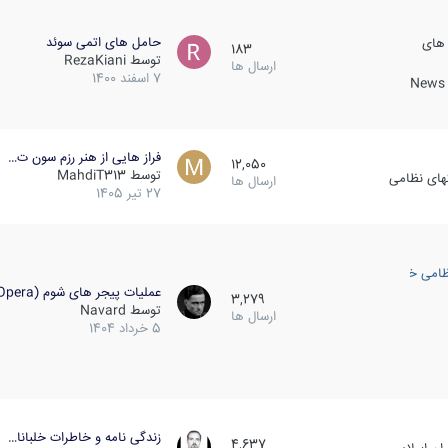
حامل های اتمی سوئد
 های
183
توسط
RezaKiani
ارسال ها
7 اسفند 1400
News &
فراز هایی از هنر رزم سون ت…
12,050
توسط
MahdiT313
کهای نظامی
ارسال ها
27 تیر 1405
ظامی خارجی
عملیات پیجر های شوم (Opera…
3,279
توسط
Navard
ارسال ها
5 خرداد 1404
زندگی نامه و خاطرات خلبانا…
4,637