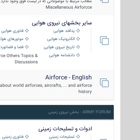
مطالب مرتبط با موضوعاتی که در لیست فوق وجود ندارد.
Miscellaneous Airforcce
سایر بخشهای نیروی هوایی
پدافند هوایی
فناوری هوایی
الکترونیک هوایی
موتورهای هوا
تاریخ نیروی هوایی
فضا و فضانورد
دانشنامه هوایی
orce Others Topics &
Discussions
Airforce - English
about world airforces, aircrafts, ... and airforce
history
ARMY FORUM - بخش نیروی زمینی
ادوات و تسلیحات زمینی
تسلیحات زمینی
فناوری زمینی