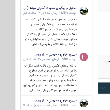
تحلیل و پیگیری تحولات آسیای میانه ( ازبکستان، تاجیکستان، ترکمنستان، قزاقستان و قرقیزستان )
توسط
MR9
·
ارسال شده در
13 ساعات قبل
بسم ا.. حضور و سرمایه گذاری گسترده
ایالات متحده در زیرساختهای معدنی
قزاقستان برای کاربردهای نظامی
نقشهٔ ارائه‌شده، نمای جامعی از پراکندگی
ذخایر مواد معدنی کمیاب و استراتژیک در
قزاقستان ارائه داده و به‌وضوح نشان...
نيروي هوايي جمهوري خلق چين
توسط
hfm
·
ارسال شده در
20 ساعات قبل
3
به شه پرهای عکس اول دقت کنید مثل یه
رقاص باله است تو اسمون!!این سطوح
کنترلی خیلی زیادن و نشون میده این
هواپیما بدون یه هوش مصنوعی جقدر
نامطمئنه برای پرواز!هر وقت این شهپرهارو
میبینم احساس میکنم چینی ها به اون...
نيروي هوايي جمهوري خلق چين
توسط
MR9
·
ارسال شده در
دیروز در 16:06
…