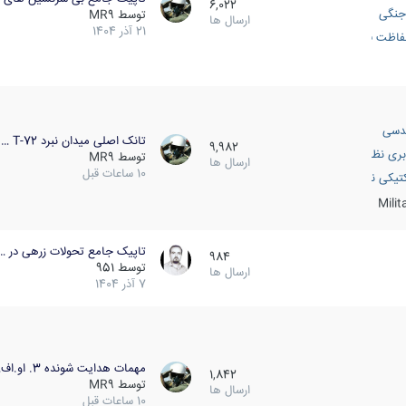
6,022
جنگی
توسط
MR9
ارسال ها
21 آذر 1404
اظت فعال
دسی
تانک اصلی میدان نبرد T-72 …
9,982
بری نظامی
توسط
MR9
ارسال ها
10 ساعات قبل
انک
تیکی نظامی
Mili
تاپیک جامع تحولات زرهی در …
984
توسط
951
ارسال ها
7 آذر 1404
مهمات هدایت شونده 3. او.اف…
1,842
توسط
MR9
ارسال ها
10 ساعات قبل