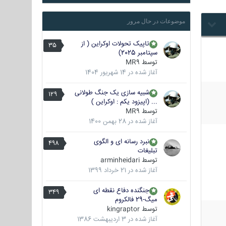
موضوعات در حال مرور
تاپیک تحولات اوکراین ( از
35
سپتامبر 2025)
توسط
MR9
آغاز شده در
14 شهریور 1404
شبیه سازی یک جنگ طولانی
129
... (اپیزود یکم : اوکراین )
توسط
MR9
آغاز شده در
28 بهمن 1400
نبرد رسانه ای و الگوی
498
تبلیغات
توسط
arminheidari
آغاز شده در
21 خرداد 1399
جنگنده دفاع نقطه ای
349
میگ-29 فالکروم
توسط
kingraptor
آغاز شده در
3 اردیبهشت 1386