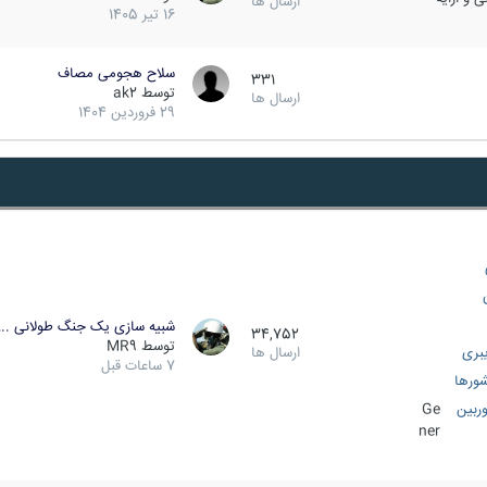
ارسال ها
16 تیر 1405
سلاح هجومی مصاف
331
توسط
ak2
ارسال ها
29 فروردین 1404
شبیه سازی یک جنگ طولانی ..
34,752
توسط
MR9
بری
ارسال ها
7 ساعات قبل
ورها
ربین
Ge
ner