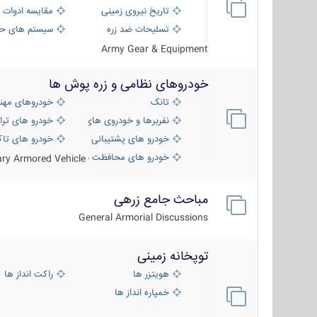
تاریخ نیروی زمینی
مقایسه ادوات 
تسلیحات ضد زره
سیستم های حف
Army Gear & Equipment
خودروهای نظامی و زره پوش ها
تانک
خودروهای مهن
نفربرها و خودروی های رزمی پیاده نظام
خودرو های ترا
خودرو های پشتیبانی آتش ، شناسایی و ضد ت
خودرو های تاک
خودرو های محافظت شده
tary Armored Vehicle
مباحث جامع زرهی
General Armorial Discussions
توپخانه زمینی
هویتزر ها
راکت انداز ها
خمپاره انداز ها