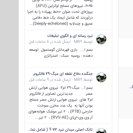
۲۰۲۵، نیروهای مسلح اوکراین (AFU)
پروژه‌ای تحت عنوان «خط پهپاد» را به اجرا
درآوردند که شامل ایجاد یک خط دفاعی
عمیق و چندلایه (Deeply-echeloned)...
نبرد رسانه ای و الگوی تبلیغات
توسط
MR9
·
ارسال شده در
8 ساعات قبل
بسم ا... بازی قهرمانان گوستمول توسعه
دهنده : روسیه سبک : استراتژی
جنگنده دفاع نقطه ای میگ-29 فالکروم
توسط
MR9
·
ارسال شده در
9 ساعات قبل
بسم ا... میگ-29 ام2 نیروی هوایی ارتش
مصر جدیدترین تصاویر از فالکروم
ام2 های نیروی هوایی ارتش مصر مسلح
بودن آنها به یک عدد مخزن سوخت
خارجی (PTB) ، ۲ تیر موشک هوابه‌هوای
آر.وی.وی-ای‌ای (RVV-AE) ، ۲ تیر...
تانک اصلی میدان نبرد T-72 ( شامل تمامی گونه ها )