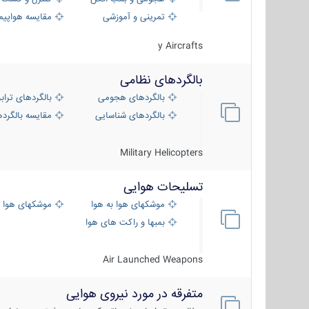
تمرینی و آموزشی
مقایسه هواپیم
y Aircrafts
بالگردهای نظامی
بالگردهای هجومی
بالگردهای تراب
بالگردهای شناسایی
مقایسه بالگرده
Military Helicopters
تسلیحات هوایی
موشکهای هوا به هوا
موشکهای هوا 
بمبها و راکت های هوایی
Air Launched Weapons
متفرقه در مورد نیروی هوایی