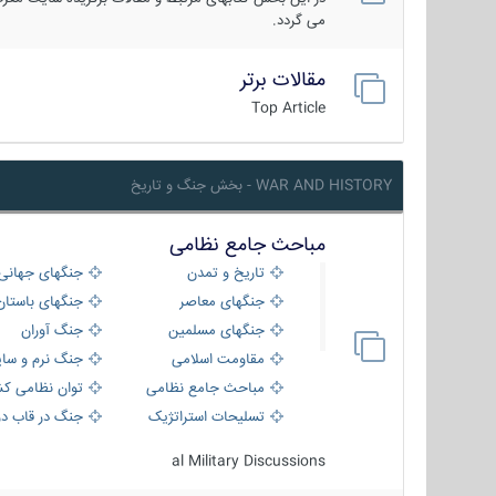
می گردد.
مقالات برتر
Top Article
WAR AND HISTORY - بخش جنگ و تاریخ
مباحث جامع نظامی
تاریخ و تمدن
جنگهای جهانی
جنگهای معاصر
جنگهای باستان
جنگهای مسلمین
جنگ آوران
مقاومت اسلامی
جنگ نرم و سای
مباحث جامع نظامی
توان نظامی کش
تسلیحات استراتژیک
جنگ در قاب دو
al Military Discussions