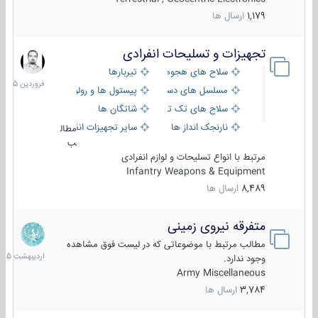
1,179
ارسال ها
تجهیزات و تسلیحات انفرادی
17
فروردین
سلاح های هجومی
تیربارها
1405
مسلسل های دستی
پیستول ها و رولورها
سلاح های تک تیر اندازی
شاتگان ها
نارنجک انداز ها
سایر تجهیزات انفرادی
مطال
ب
مرتبط با انواع تسلیحات و لوازم انفرادی
Infantry Weapons & Equipment
8,489
ارسال ها
متفرقه نیروی زمینی
27
اردیبهش
مطالب مرتبط با موضوعاتی که در لیست فوق مشاهده
1405
وجود ندارد.
Army Miscellaneous
3,784
ارسال ها