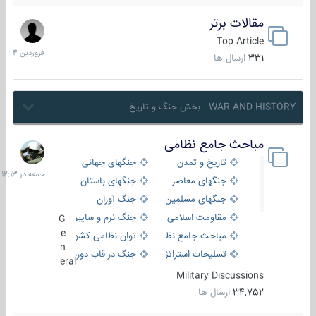
مقالات برتر
29
فروردین
Top Article
1404
331
ارسال ها
WAR AND HISTORY - بخش جنگ و تاریخ
مباحث جامع نظامی
جمعه
در
تاریخ و تمدن
جنگهای جهانی
12:13
جنگهای معاصر
جنگهای باستان
جنگهای مسلمین
جنگ آوران
مقاومت اسلامی
جنگ نرم و سایبری
G
e
مباحث جامع نظامی
توان نظامی کشورها
n
تسلیحات استراتژیک
جنگ در قاب دوربین
eral
Military Discussions
34,752
ارسال ها