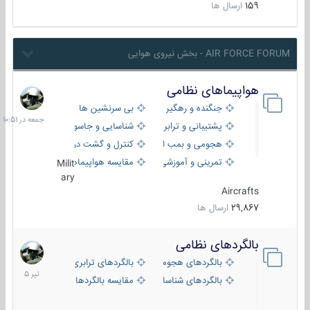
159
ارسال ها
AIR FORCE FORUM - بخش نیروی هوایی
هواپیماهای نظامی
جمعه
در
جنگنده و رهگیر
بی سرنشین ها
10:51
پشتیبانی و ترابری
شناسایی و جاسوسی
هجومی و بمب افکن
کنترل و گشت دریایی
تمرینی و آموزشی
مقایسه هواپیماها
Milit
ary
Aircrafts
29,867
ارسال ها
بالگردهای نظامی
22
تیر
بالگردهای هجومی
بالگردهای ترابری
1405
بالگردهای شناسایی
مقایسه بالگردها