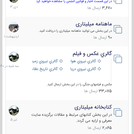
دی
در این قسمت اخبار و قوانین انجمن را مشاهده خواهید کرد
1403
3,670
ارسال ها
ماهنامه میلیتاری
30
اردیبهش
در این بخش می توانید ماهنامه میلیتاری را دریافت کنید.
1401
90
ارسال ها
گالري عكس و فيلم
سه
شنبه
گالري نيروي هوايي
گالري نيروي زميني
در
گالري نيروي دريايي
گالري تاریخ نظامی
15:40
عکس و فیلمهای جنگی را در این بخش ارسال کنید.
33,075
ارسال ها
کتابخانه میلیتاری
16
تیر
در این بخش کتابهای مرتبط و مقالات برگزیده سایت
1405
معرفی و ارایه می گردد.
2,065
ارسال ها