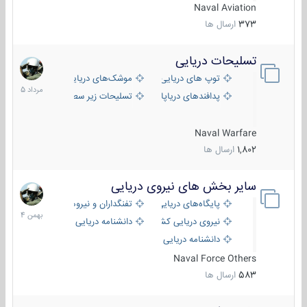
Naval Aviation
373
ارسال ها
تسلیحات دریایی
2
مرداد
توپ های دریایی
موشک‌های دریایی
1405
پدافندهای دریاپایه
تسلیحات زیر سطحی
Naval Warfare
1,802
ارسال ها
سایر بخش های نیروی دریایی
22
بهمن
پایگاه‌های دریایی
تفنگداران و نیروهای ویژه‌ی دریایی
1404
نیروی دریایی کشورهای مختلف
دانشنامه دریایی
دانشنامه دریایی کپی
Naval Force Others
583
ارسال ها