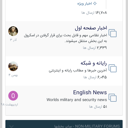
اخبار ویژه
161,708
ارسال ها
اخبار صفحه اول
7
آذر
اخبار نظامی مهم و قابل بحث برای قرار گرفتن در اسکرول
1403
به این بخش منتقل میشوند.
2,339
ارسال ها
رایانه و شبکه
30
بهمن
آخرین خبرها و مطالب رایانه و اینترنتی
1404
6,045
ارسال ها
English News
10
اردیبهش
Worlds military and security news
1398
51
ارسال ها
NON-MILITARY FORUMS - سایر بخشها