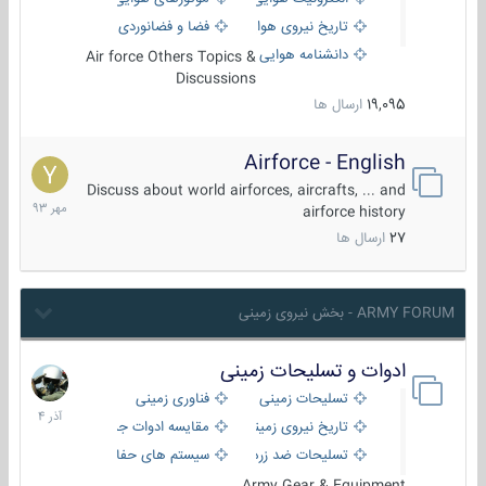
تاریخ نیروی هوایی
فضا و فضانوردی
دانشنامه هوایی
Air force Others Topics &
Discussions
19,095
ارسال ها
Airforce - English
15
مهر
Discuss about world airforces, aircrafts, ... and
1393
airforce history
27
ارسال ها
ARMY FORUM - بخش نیروی زمینی
ادوات و تسلیحات زمینی
21
آذر
تسلیحات زمینی
فناوری زمینی
1404
تاریخ نیروی زمینی
مقایسه ادوات جنگی
تسلیحات ضد زره
سیستم های حفاظت فعال
Army Gear & Equipment