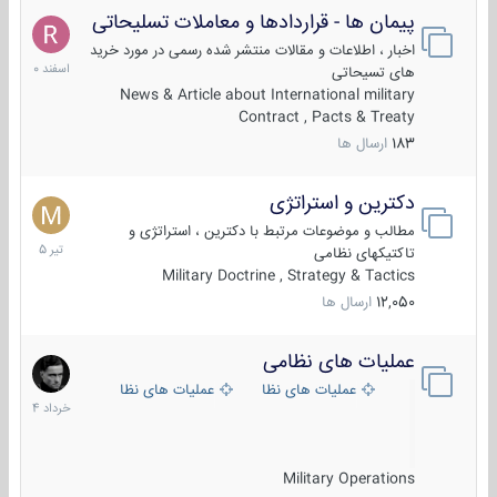
پیمان ها - قراردادها و معاملات تسلیحاتی
7
اسفند
اخبار ، اطلاعات و مقالات منتشر شده رسمی در مورد خرید
1400
های تسیحاتی
News & Article about International military
Contract , Pacts & Treaty
183
ارسال ها
دکترین و استراتژی
27
تیر
مطالب و موضوعات مرتبط با دکترین ، استراتژی و
1405
تاکتیکهای نظامی
Military Doctrine , Strategy & Tactics
12,050
ارسال ها
عملیات های نظامی
5
خرداد
عملیات های نظامی ایران
عملیات های نظامی خارجی
1404
Military Operations