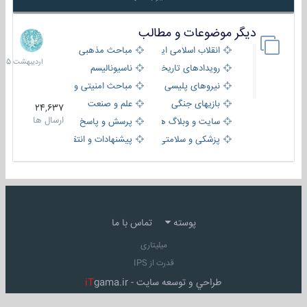
دیگر موضوعات و مطالب
8
اردیبهش
انقلاب اسلامی ایران
مباحث مذهبی
1405
رویدادهای تاریخی و مذهبی
ناسیونالیسم
نیروهای پلیسی
مباحث امنیتی و اطلاعاتی
بازیهای جنگی
علم و صنعت
24,637
ارسال ها
سایت و وبلاگ ها
پرسش و پاسخ
پزشکی و سلامتی
پیشنهادات و انتقادات
پوسته
تماس با ما
میلیتاری
قدرت از IPS
طراحي و توسعه سايت -
gama.ir
iT