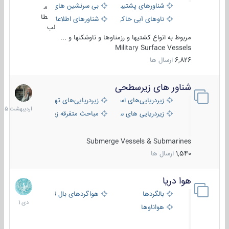
شناورهای پشتیبانی
بی سرنشین های دریایی
م
طا
ناوهای آبی خاکی و نیروبر
شناورهای اطلاعاتی و جاسوسی
لب
مربوط به انواع کشتیها و رزمناوها و ناوشکنها و ...
Military Surface Vessels
6,826
ارسال ها
شناور های زیرسطحی
31
اردیبهش
زیردریایی‌های استراتژیک
زیردریایی‌های تهاجمی
1405
زیردریایی های سبک
مباحث متفرقه زیرسطحی
Submerge Vessels & Submarines
1,540
ارسال ها
هوا دریا
12
دی
بالگردها
هواگردهای بال ثابت
1401
هواناوها