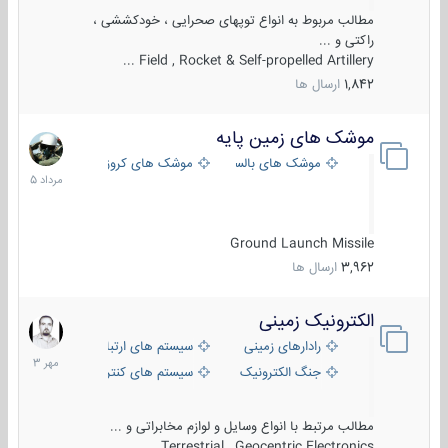
مطالب مربوط به انواع توپهای صحرایی ، خودکششی ،
راکتی و ...
Field , Rocket & Self-propelled Artillery ...
1,842
ارسال ها
موشک های زمین پایه
2
مرداد
موشک های بالستیک
موشک های کروز
1405
Ground Launch Missile
3,962
ارسال ها
الکترونیک زمینی
1
مهر
رادارهای زمینی
سیستم های ارتباطی و جمع آوری اطلاع
1403
جنگ الکترونیک
سیستم های کنترل آتش و تجهیزات الکتر
مطالب مرتبط با انواع وسایل و لوازم مخابراتی و ...
Terrestrial , Geocentric Electronics