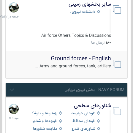
سایر بخشهای زمینی
جمعه
در
دانشنامه نیروی زمینی
09:22
Air force Others Topics & Discussions
180
ارسال ها
Ground forces - English
Army and ground forces, tank, artillery ...
NAVY FORUM - بخش نیروی دریایی
شناورهای سطحی
2
مرداد
ناوهای هواپیمابر و بالگرد بر
رزمناوها و ناوشکن‌ها
1405
ناوهای محافظ
ناوچه‌ها و شناورهای گشتی
شناورهای تندرو
مقایسه شناورها