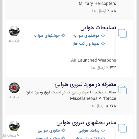
Military Helicopters
2,108
ارسال ها
تسلیحات هوایی
30
خرداد
موشکهای هوا به هوا
موشکهای هوا به سطح
1405
بمبها و راکت های هوایی
Air Launched Weapons
2,413
ارسال ها
متفرقه در مورد نیروی هوایی
7
مرداد
مطالب مرتبط با موضوعاتی که در لیست فوق وجود ندارد.
1405
Miscellaneous Airforcce
10,208
ارسال ها
سایر بخشهای نیروی هوایی
10
ساعات
پدافند هوایی
فناوری هوایی
قبل
الکترونیک هوایی
موتورهای هوایی