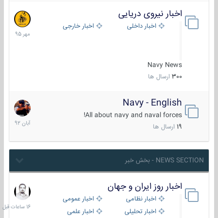
اخبار نیروی دریایی
27
مهر
اخبار داخلی
اخبار خارجی
1395
Navy News
300
ارسال ها
Navy - English
22
آبان
All about navy and naval forces!
1392
19
ارسال ها
NEWS SECTION - بخش خبر
اخبار روز ایران و جهان
16
ساعات
اخبار نظامی
اخبار عمومی
قبل
اخبار تحلیلی
اخبار علمی