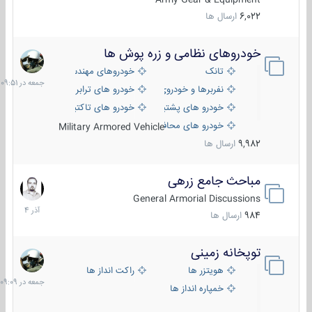
6,022
ارسال ها
خودروهای نظامی و زره پوش ها
جمعه
در
تانک
خودروهای مهندسی
09:51
نفربرها و خودروی های رزمی پیاده نظام
خودرو های ترابری نظامی
خودرو های پشتیبانی آتش ، شناسایی و ضد تانک
خودرو های تاکتیکی نظامی
خودرو های محافظت شده
Military Armored Vehicle
9,982
ارسال ها
مباحث جامع زرهی
7
آذر
General Armorial Discussions
1404
984
ارسال ها
توپخانه زمینی
جمعه
در
هویتزر ها
راکت انداز ها
09:09
خمپاره انداز ها