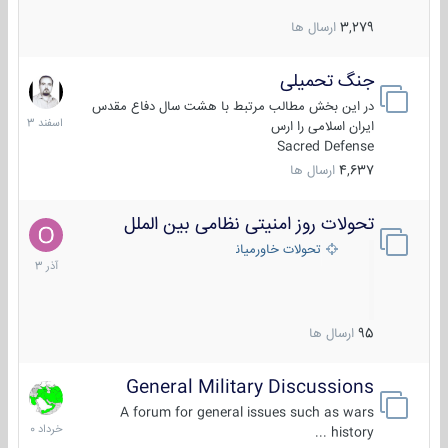
3,279
ارسال ها
جنگ تحمیلی
20
اسفند
در این بخش مطالب مرتبط با هشت سال دفاع مقدس
1403
ایران اسلامی را ارس
Sacred Defense
4,637
ارسال ها
تحولات روز امنیتی نظامی بین الملل
21
آذر
تحولات خاورمیانه
1403
95
ارسال ها
General Military Discussions
10
خرداد
A forum for general issues such as wars
1400
history ...