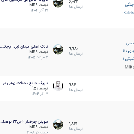
6,022
جنگی
توسط
MR9
ارسال ها
21 آذر 1404
اظت فعال
دسی
تانک اصلی میدان نبرد ام-یک…
9,980
بری نظامی
توسط
MR9
ارسال ها
2 مرداد 1405
انک
تیکی نظامی
Mili
تاپیک جامع تحولات زرهی در …
984
توسط
951
ارسال ها
7 آذر 1404
هویتزر چرخدار 2اس22 بوهدا…
1,841
توسط
MR9
ارسال ها
جمعه در 11:08