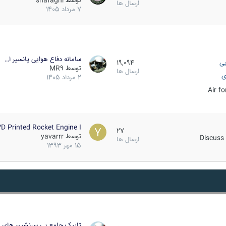
توسط
shafaghi
ارسال ها
7 مرداد 1405
سامانه دفاع هوایی پانسیر ا…
یی
19,094
توسط
MR9
ارسال ها
ی
2 مرداد 1405
Air f
D Printed Rocket Engine I…
27
توسط
yavarrr
Discuss 
ارسال ها
15 مهر 1393
تاپیک جامع بی سرنشین های ز