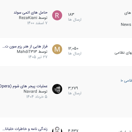
حامل های اتمی سوئد
 های
183
توسط
RezaKiani
ارسال ها
7 اسفند 1400
News &
فراز هایی از هنر رزم سون ت…
12,050
توسط
MahdiT313
کهای نظامی
ارسال ها
27 تیر 1405
ظامی خارجی
عملیات پیجر های شوم (Opera…
3,279
توسط
Navard
ارسال ها
5 خرداد 1404
زندگی نامه و خاطرات خلبانا…
4,637