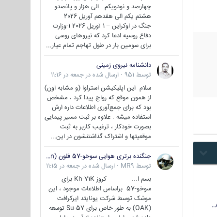
چهارصد و نودویکم الی هزار و پانصدو
هشتم یکم الی هفدهم آوریل 2026
جنگ در اوکراین – 1 آوریل 2026 1-وزارت
دفاع روسیه ادعا کرد که نیروهای روسی
برای سومین بار در طول تهاجم تمام عیار...
دانشنامه نیروی زمینی
توسط
951
·
ارسال شده در
جمعه در 11:16
سلام این اپلیکیشن استراوا (و مشابه اون)
از همون موقع که رواج پیدا کرد ، مشخص
بود که برای جمع‌آوری اطلاعات داره ارش
استفاده میشه . علاوه بر ثبت مسیر پیمایی
بصورت خودکار ، ترغیب کاربر به ثبت
موقعیتها و اشتراک‌ گذاشتنشون در این...
جنگنده برتری هوایی سوخو-57 فلون (Su-57/Felon)
توسط
MR9
·
ارسال شده در
جمعه در 11:15
بسم ا... کروز Kh-71K برای
سوخو-57 براساس اطلاعات موجود ، این
موشک توسط شرکت یونایتد ایرکرافت
(OAK) به طور خاص برای Su-57 توسعه