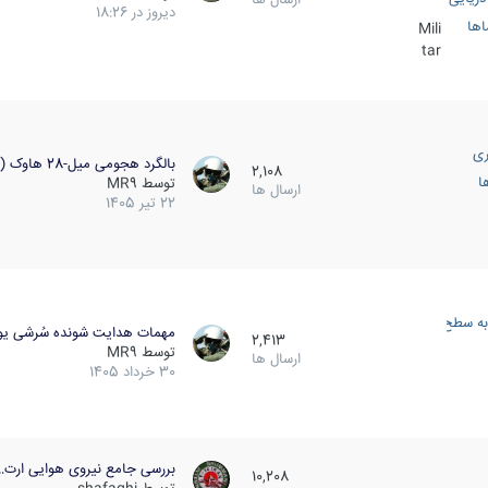
دیروز در 18:26
اها
Mili
tar
ری
بالگرد هجومی میل-28 هاوک (…
2,108
ا
توسط
MR9
ارسال ها
22 تیر 1405
به سطح
مهمات هدایت شونده سُرشی یو
2,413
توسط
MR9
ارسال ها
30 خرداد 1405
بررسی جامع نیروی هوایی ارت…
10,208