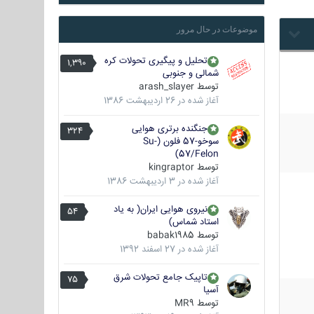
موضوعات در حال مرور
تحلیل و پیگیری تحولات کره
1,390
شمالی و جنوبی
توسط
arash_slayer
آغاز شده در
26 اردیبهشت 1386
جنگنده برتری هوایی
324
سوخو-57 فلون (Su-
57/Felon)
توسط
kingraptor
آغاز شده در
3 اردیبهشت 1386
نیروی هوایی ایران( به یاد
54
استاد شماس)
توسط
babak1985
آغاز شده در
27 اسفند 1392
تاپیک جامع تحولات شرق
75
آسیا
توسط
MR9