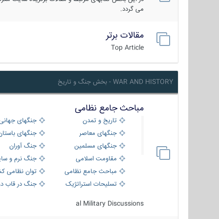
می گردد.
مقالات برتر
Top Article
WAR AND HISTORY - بخش جنگ و تاریخ
مباحث جامع نظامی
تاریخ و تمدن
جنگهای جهانی
جنگهای معاصر
جنگهای باستان
جنگهای مسلمین
جنگ آوران
مقاومت اسلامی
جنگ نرم و سای
مباحث جامع نظامی
توان نظامی کش
تسلیحات استراتژیک
جنگ در قاب دو
al Military Discussions