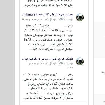
داده شد و اولین استفاده از آن در پایان
سال 2025 بود. نکته جالب توجه در مورد...
هویتزر چرخدار 2اس22 بوهدانا ( wheeled howitzer 2S22 Bohdana )
توسط
MR9
·
ارسال شده در
جمعه در 11:08
بسم ا... هویتزر کششی ۱۵۵
میلی‌متری Bogdana-BG گونه 2P22 /
تیپ ۵۰ توپخانه مستقل نیروهای مسلح
اوکراین خودروی یدک‌کش از نوع KrAZ-
6322 اوکراینی است پی نوشت : به
سرافزار ضدپهپاد هویتزر دقت کنید ...
تاپیک جامع اصول ، مبانی و مفاهیم پدافند غیر عامل
توسط
MR9
·
ارسال شده در
جمعه در
10:32
…
بسم ا... نیروی هوایی روسیه با شدت
هرچه تمام تر در حال ساخت آشیانه های
سخت سازی شده برای جتهای رزمی و
بالگردهای عملیاتی برای پایگاه های
مرکزی و غربی خود است ... گفته شده
بیشتر از 90 شرکت بسیج شده اند تا کار...