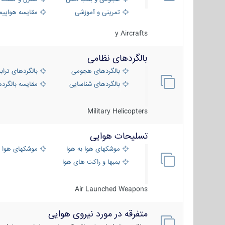
تمرینی و آموزشی
مقایسه هواپیم
y Aircrafts
بالگردهای نظامی
بالگردهای هجومی
بالگردهای تراب
بالگردهای شناسایی
مقایسه بالگرده
Military Helicopters
تسلیحات هوایی
موشکهای هوا به هوا
موشکهای هوا 
بمبها و راکت های هوایی
Air Launched Weapons
متفرقه در مورد نیروی هوایی