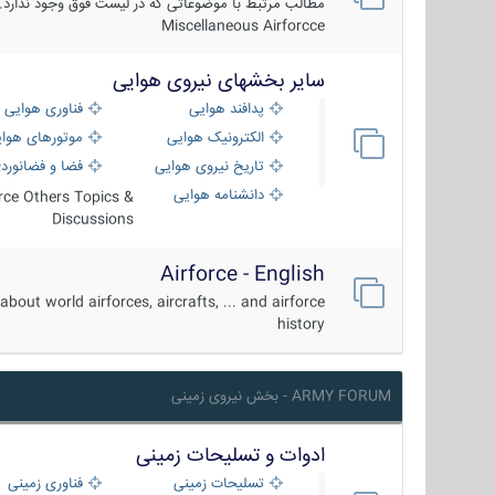
مطالب مرتبط با موضوعاتی که در لیست فوق وجود ندارد.
Miscellaneous Airforcce
سایر بخشهای نیروی هوایی
پدافند هوایی
فناوری هوایی
الکترونیک هوایی
موتورهای هوا
تاریخ نیروی هوایی
فضا و فضانورد
دانشنامه هوایی
orce Others Topics &
Discussions
Airforce - English
about world airforces, aircrafts, ... and airforce
history
ARMY FORUM - بخش نیروی زمینی
ادوات و تسلیحات زمینی
تسلیحات زمینی
فناوری زمینی