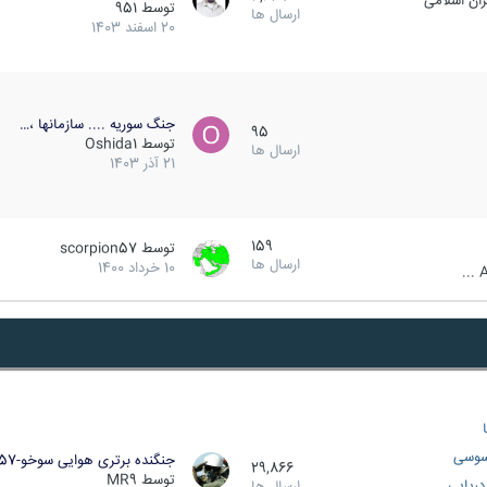
ان اسلامی
توسط
951
ارسال ها
20 اسفند 1403
جنگ سوریه .... سازمانها ،…
95
توسط
Oshida1
ارسال ها
21 آذر 1403
159
توسط
scorpion57
ارسال ها
10 خرداد 1400
A
سوسی
جنگنده برتری هوایی سوخو-57…
29,866
توسط
MR9
ریایی
ارسال ها