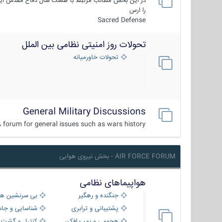
در این بخش مطالب مرتبط با هشت سال دفاع مقدس ایر
را ارس
Sacred Defense
تحولات روز امنیتی نظامی بین الملل
تحولات خاورمیانه
General Military Discussions
 forum for general issues such as wars history ...
AIR FORCE FORUM - بخش نیروی هوایی
هواپیماهای نظامی
جنگنده و رهگیر
بی سرنشین ها
پشتیبانی و ترابری
شناسایی و جا
هجومی و بمب افکن
کنترل و گشت د