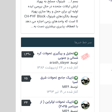
بسم ا... شینوک مسلح به پهپاد
ارتش ایالات متحده در حال بررسی ایده
اولیه ای برای حمل و رها سازی پهپاد
توسط بالگردهای شینوک CH-47F Block
II است که واحدهای رزمی اجازه می دهد
با انعطاف پذیری بیشتری دست به...
سر خط خبرها
تحلیل و پیگیری تحولات کره
1,390
شمالی و جنوبی
توسط
arash_slayer
آغاز شده در
26 اردیبهشت 1386
تاپیک جامع تحولات شرق
75
آسیا
توسط
MR9
آغاز شده در
19 تیر 1393
تاپیک تحولات اوکراین ( از
34
سپتامبر 2025)
توسط
MR9