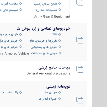
تاریخ نیروی زمینی
مقایسه ادوات 
تسلیحات ضد زره
سیستم های حف
Army Gear & Equipment
خودروهای نظامی و زره پوش ها
تانک
خودروهای مهن
نفربرها و خودروی های رزمی پیاده نظام
خودرو های ترا
خودرو های پشتیبانی آتش ، شناسایی و ضد ت
خودرو های تاک
خودرو های محافظت شده
tary Armored Vehicle
مباحث جامع زرهی
General Armorial Discussions
توپخانه زمینی
هویتزر ها
راکت انداز ها
خمپاره انداز ها