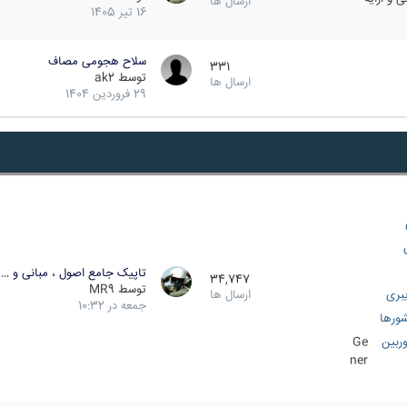
ارسال ها
16 تیر 1405
سلاح هجومی مصاف
331
توسط
ak2
ارسال ها
29 فروردین 1404
تاپیک جامع اصول ، مبانی و …
34,747
توسط
MR9
بری
ارسال ها
جمعه در 10:32
ورها
ربین
Ge
ner