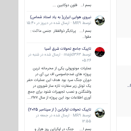
بسم ا.. فلون دوکابین ...
نیروی هوایی ایران( به یاد استاد شماس)
توسط
MR9
·
ارسال شده در
دیروز در 15:40
بسم ا... پرتابگر ذوالفقار جنس ماکت :
مقوا..
تاپیک جامع تحولات شرق آسیا
توسط
majid363
·
ارسال شده در
شنبه در
05:26
عملیات مونوپولی یکی از محرمانه ترین
پروژه های ضدجاسوسی اف بی آی در
دوران جنگ سرد بود هدف این عملیات حفر
یک تونل زیر سفارت تازه ساز شوروی در
واشنگتن و نصب تجهیزات شنود برای جمع
آوری اطلاعات بود این پروژه از سال ۱۹۷۷...
تاپیک تحولات اوکراین ( از سپتامبر 2025)
توسط
MR9
·
ارسال شده در
جمعه در
12:55
بسم ا... جنگ در اوکراین روز هزار و