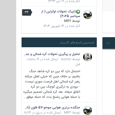
آغاز شده در
19 تیر 1393
تاپیک تحولات اوکراین ( از
34
سپتامبر 2025)
توسط
MR9
آغاز شده در
14 شهریور 1404
جدیدترین پاسخ های کاربران
تحلیل و پیگیری تحولات کره شمالی و جنوبی
توسط
worior
·
ارسال شده در
16 ساعات
قبل
احتمال دارد که بین دو کره شاهد جنگ
باشیم، بر خلاف چین که خیلی تعلل میکنه
رهبر کره شمالی اهل فرصت سوزی نیست:
- بزودی یه درگیری کوچک بین دو کره
اتفاق میفته. بعد کره شمالی تصمیم میگیره
با حمله هوایی پاسخ بده، که حمله موفق...
جنگنده برتری هوایی سوخو-57 فلون (Su-57/Felon)
توسط
MR9
·
ارسال شده در
دیروز در 18:26