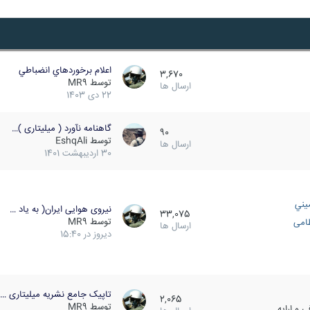
اعلام برخوردهاي انضباطي
3,670
توسط
MR9
ارسال ها
22 دی 1403
گاهنامه نآورد ( میلیتاری )…
90
توسط
EshqAli
ارسال ها
30 اردیبهشت 1401
يني
نیروی هوایی ایران( به یاد …
33,075
توسط
MR9
ظامی
ارسال ها
دیروز در 15:40
تاپیک جامع نشریه میلیتاری …
2,065
توسط
MR9
 و ارایه