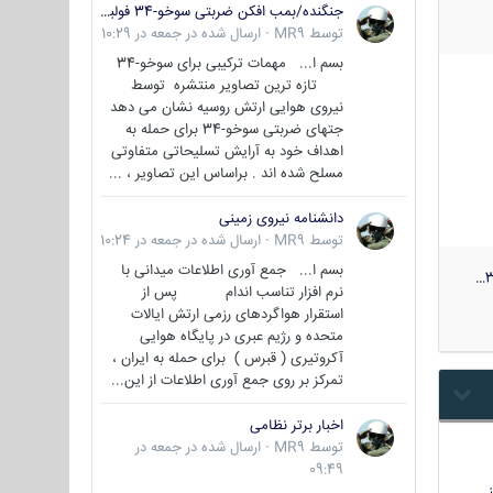
جنگنده/بمب افکن ضربتی سوخو-34 فولبک ( Sukhoi Su-34/Fullback)
توسط
MR9
·
ارسال شده در
جمعه در 10:29
بسم ا... مهمات ترکیبی برای سوخو-34
تازه ترین تصاویر منتشره توسط
نیروی هوایی ارتش روسیه نشان می دهد
جتهای ضربتی سوخو-34 برای حمله به
اهداف خود به آرایش تسلیحاتی متفاوتی
مسلح شده اند . براساس این تصاویر ، ...
دانشنامه نیروی زمینی
توسط
MR9
·
ارسال شده در
جمعه در 10:24
بسم ا... جمع آوری اطلاعات میدانی با
3
نرم افزار تناسب اندام پس از
استقرار هواگردهای رزمی ارتش ایالات
متحده و رژیم عبری در پایگاه هوایی
آکروتیری ( قبرس ) برای حمله به ایران ،
تمرکز بر روی جمع آوری اطلاعات از این...
اخبار برتر نظامی
توسط
MR9
·
ارسال شده در
جمعه در
09:49
…