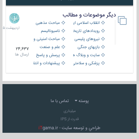
دیگر موضوعات و مطالب
8
اردیبهش
انقلاب اسلامی ایران
مباحث مذهبی
1405
رویدادهای تاریخی و مذهبی
ناسیونالیسم
نیروهای پلیسی
مباحث امنیتی و اطلاعاتی
بازیهای جنگی
علم و صنعت
24,637
ارسال ها
سایت و وبلاگ ها
پرسش و پاسخ
پزشکی و سلامتی
پیشنهادات و انتقادات
پوسته
تماس با ما
میلیتاری
قدرت از IPS
طراحي و توسعه سايت -
gama.ir
iT