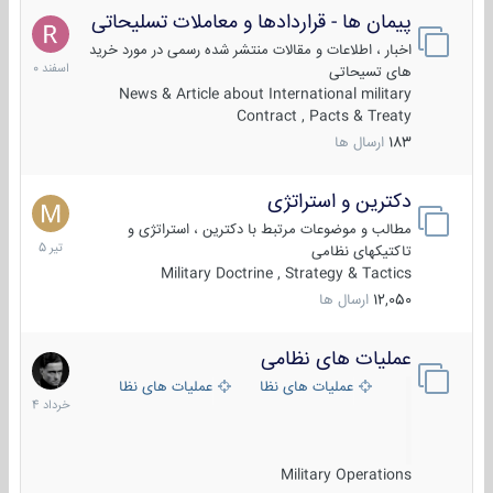
پیمان ها - قراردادها و معاملات تسلیحاتی
7
اسفند
اخبار ، اطلاعات و مقالات منتشر شده رسمی در مورد خرید
1400
های تسیحاتی
News & Article about International military
Contract , Pacts & Treaty
183
ارسال ها
دکترین و استراتژی
27
تیر
مطالب و موضوعات مرتبط با دکترین ، استراتژی و
1405
تاکتیکهای نظامی
Military Doctrine , Strategy & Tactics
12,050
ارسال ها
عملیات های نظامی
5
خرداد
عملیات های نظامی ایران
عملیات های نظامی خارجی
1404
Military Operations