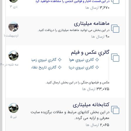
دی
در این قسمت اخبار و قوانین انجمن را مشاهده خواهید کرد
1403
3,670
ارسال ها
ماهنامه میلیتاری
30
اردیبهش
در این بخش می توانید ماهنامه میلیتاری را دریافت کنید.
1401
90
ارسال ها
گالري عكس و فيلم
سه
شنبه
گالري نيروي هوايي
گالري نيروي زميني
در
گالري نيروي دريايي
گالري تاریخ نظامی
15:40
عکس و فیلمهای جنگی را در این بخش ارسال کنید.
33,075
ارسال ها
کتابخانه میلیتاری
16
تیر
در این بخش کتابهای مرتبط و مقالات برگزیده سایت
1405
معرفی و ارایه می گردد.
2,065
ارسال ها