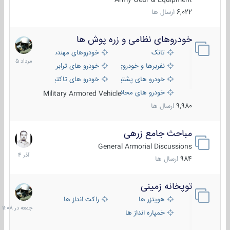
6,022
ارسال ها
خودروهای نظامی و زره پوش ها
2
مرداد
تانک
خودروهای مهندسی
1405
نفربرها و خودروی های رزمی پیاده نظام
خودرو های ترابری نظامی
خودرو های پشتیبانی آتش ، شناسایی و ضد تانک
خودرو های تاکتیکی نظامی
خودرو های محافظت شده
Military Armored Vehicle
9,980
ارسال ها
مباحث جامع زرهی
7
آذر
General Armorial Discussions
1404
984
ارسال ها
توپخانه زمینی
جمعه
در
هویتزر ها
راکت انداز ها
11:08
خمپاره انداز ها