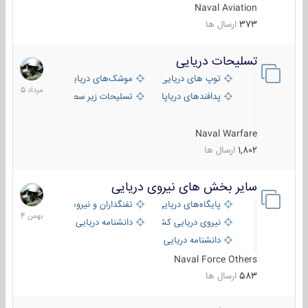
Naval Aviation
373
ارسال ها
تسلیحات دریایی
2
مرداد
توپ های دریایی
موشک‌های دریایی
1405
پدافندهای دریاپایه
تسلیحات زیر سطحی
Naval Warfare
1,802
ارسال ها
سایر بخش های نیروی دریایی
22
بهمن
پایگاه‌های دریایی
تفنگداران و نیروهای ویژه‌ی دریایی
1404
نیروی دریایی کشورهای مختلف
دانشنامه دریایی
دانشنامه دریایی کپی
Naval Force Others
583
ارسال ها