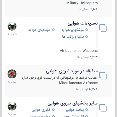
Military Helicopters
2,108
ارسال ها
تسلیحات هوایی
30
خرداد
موشکهای هوا به هوا
موشکهای هوا به سطح
1405
بمبها و راکت های هوایی
Air Launched Weapons
2,413
ارسال ها
متفرقه در مورد نیروی هوایی
7
مرداد
مطالب مرتبط با موضوعاتی که در لیست فوق وجود ندارد.
1405
Miscellaneous Airforcce
10,208
ارسال ها
سایر بخشهای نیروی هوایی
2
مرداد
پدافند هوایی
فناوری هوایی
1405
الکترونیک هوایی
موتورهای هوایی