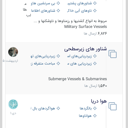
شناورهای پشتیبانی
بی سرنشین های دریایی
م
طا
ناوهای آبی خاکی و نیروبر
شناورهای اطلاعاتی و جاسوسی
لب
مربوط به انواع کشتیها و رزمناوها و ناوشکنها و ...
Military Surface Vessels
6,826
ارسال ها
شناور های زیرسطحی
31
اردیبهش
زیردریایی‌های استراتژیک
زیردریایی‌های تهاجمی
1405
زیردریایی های سبک
مباحث متفرقه زیرسطحی
Submerge Vessels & Submarines
1,540
ارسال ها
هوا دریا
12
دی
بالگردها
هواگردهای بال ثابت
1401
هواناوها