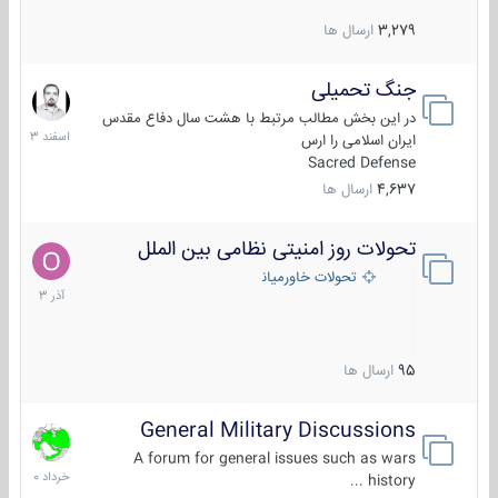
3,279
ارسال ها
جنگ تحمیلی
20
اسفند
در این بخش مطالب مرتبط با هشت سال دفاع مقدس
1403
ایران اسلامی را ارس
Sacred Defense
4,637
ارسال ها
تحولات روز امنیتی نظامی بین الملل
21
آذر
تحولات خاورمیانه
1403
95
ارسال ها
General Military Discussions
10
خرداد
A forum for general issues such as wars
1400
history ...