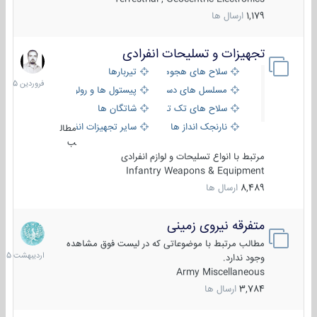
1,179
ارسال ها
تجهیزات و تسلیحات انفرادی
17
فروردین
سلاح های هجومی
تیربارها
1405
مسلسل های دستی
پیستول ها و رولورها
سلاح های تک تیر اندازی
شاتگان ها
نارنجک انداز ها
سایر تجهیزات انفرادی
مطال
ب
مرتبط با انواع تسلیحات و لوازم انفرادی
Infantry Weapons & Equipment
8,489
ارسال ها
متفرقه نیروی زمینی
27
اردیبهش
مطالب مرتبط با موضوعاتی که در لیست فوق مشاهده
1405
وجود ندارد.
Army Miscellaneous
3,784
ارسال ها