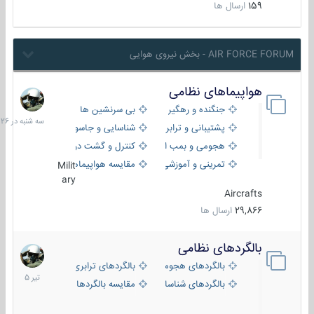
159
ارسال ها
AIR FORCE FORUM - بخش نیروی هوایی
هواپیماهای نظامی
سه
شنبه
جنگنده و رهگیر
بی سرنشین ها
در
پشتیبانی و ترابری
شناسایی و جاسوسی
18:26
هجومی و بمب افکن
کنترل و گشت دریایی
تمرینی و آموزشی
مقایسه هواپیماها
Milit
ary
Aircrafts
29,866
ارسال ها
بالگردهای نظامی
22
تیر
بالگردهای هجومی
بالگردهای ترابری
1405
بالگردهای شناسایی
مقایسه بالگردها