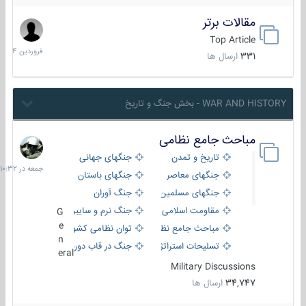
مقالات برتر
29
فروردین
Top Article
1404
331
ارسال ها
WAR AND HISTORY - بخش جنگ و تاریخ
مباحث جامع نظامی
جمعه
در
تاریخ و تمدن
جنگهای جهانی
10:32
جنگهای معاصر
جنگهای باستان
جنگهای مسلمین
جنگ آوران
مقاومت اسلامی
جنگ نرم و سایبری
G
e
مباحث جامع نظامی
توان نظامی کشورها
n
تسلیحات استراتژیک
جنگ در قاب دوربین
eral
Military Discussions
34,747
ارسال ها