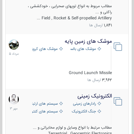
مطالب مربوط به انواع توپهای صحرایی ، خودکششی ،
راکتی و ...
Field , Rocket & Self-propelled Artillery ...
1,841
ارسال ها
موشک های زمین پایه
2
مرداد
موشک های بالستیک
موشک های کروز
1405
Ground Launch Missile
3,962
ارسال ها
الکترونیک زمینی
1
مهر
رادارهای زمینی
سیستم های ارتباطی و جمع آوری اطلاع
1403
جنگ الکترونیک
سیستم های کنترل آتش و تجهیزات الکتر
مطالب مرتبط با انواع وسایل و لوازم مخابراتی و ...
Terrestrial , Geocentric Electronics