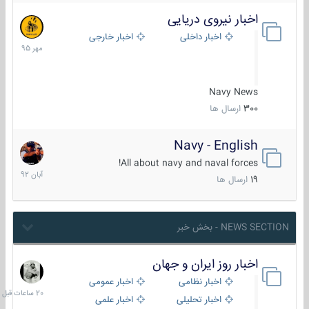
اخبار نیروی دریایی
27
مهر
اخبار داخلی
اخبار خارجی
1395
Navy News
300
ارسال ها
Navy - English
22
آبان
All about navy and naval forces!
1392
19
ارسال ها
NEWS SECTION - بخش خبر
اخبار روز ایران و جهان
20
ساعات
اخبار نظامی
اخبار عمومی
قبل
اخبار تحلیلی
اخبار علمی