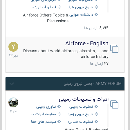
تاریخ نیروی هوایی
فضا و فضانوردی
دانشنامه هوایی
Air force Others Topics &
Discussions
19,094
ارسال ها
Airforce - English
15
مهر
Discuss about world airforces, aircrafts, ... and
1393
airforce history
27
ارسال ها
ARMY FORUM - بخش نیروی زمینی
ادوات و تسلیحات زمینی
21
آذر
تسلیحات زمینی
فناوری زمینی
1404
تاریخ نیروی زمینی
مقایسه ادوات جنگی
تسلیحات ضد زره
سیستم های حفاظت فعال
Army Gear & Equipment