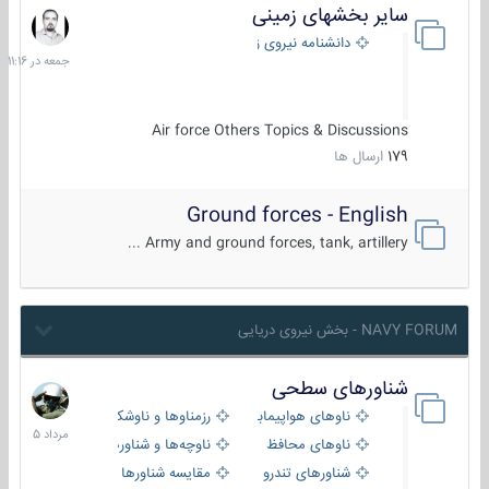
سایر بخشهای زمینی
جمعه
در
دانشنامه نیروی زمینی
11:16
Air force Others Topics & Discussions
179
ارسال ها
Ground forces - English
Army and ground forces, tank, artillery ...
NAVY FORUM - بخش نیروی دریایی
شناورهای سطحی
2
مرداد
ناوهای هواپیمابر و بالگرد بر
رزمناوها و ناوشکن‌ها
1405
ناوهای محافظ
ناوچه‌ها و شناورهای گشتی
شناورهای تندرو
مقایسه شناورها