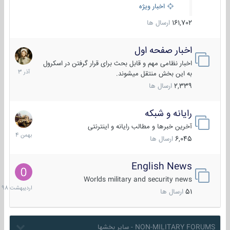
اخبار ویژه
161,702
ارسال ها
اخبار صفحه اول
7
آذر
اخبار نظامی مهم و قابل بحث برای قرار گرفتن در اسکرول
1403
به این بخش منتقل میشوند.
2,339
ارسال ها
رایانه و شبکه
30
بهمن
آخرین خبرها و مطالب رایانه و اینترنتی
1404
6,045
ارسال ها
English News
10
اردیبهش
Worlds military and security news
1398
51
ارسال ها
NON-MILITARY FORUMS - سایر بخشها