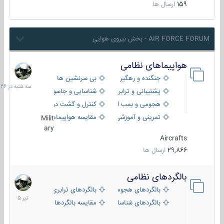
159
ارسال ها
AIR FORCE FORUM - بخش نیروی هوایی
هواپیماهای نظامی
سه
شنبه
جنگنده و رهگیر
بی سرنشین ها
در
پشتیبانی و ترابری
شناسایی و جاسوسی
18:26
هجومی و بمب افکن
کنترل و گشت دریایی
تمرینی و آموزشی
مقایسه هواپیماها
Milit
ary
Aircrafts
29,866
ارسال ها
بالگردهای نظامی
22
تیر
بالگردهای هجومی
بالگردهای ترابری
1405
بالگردهای شناسایی
مقایسه بالگردها