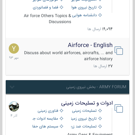
تاریخ نیروی هوایی
فضا و فضانوردی
دانشنامه هوایی
Air force Others Topics &
Discussions
19,094
ارسال ها
Airforce - English
15
مهر
Discuss about world airforces, aircrafts, ... and
1393
airforce history
27
ارسال ها
ARMY FORUM - بخش نیروی زمینی
ادوات و تسلیحات زمینی
21
آذر
تسلیحات زمینی
فناوری زمینی
1404
تاریخ نیروی زمینی
مقایسه ادوات جنگی
تسلیحات ضد زره
سیستم های حفاظت فعال
Army Gear & Equipment