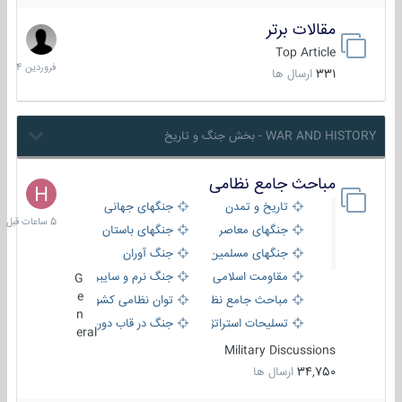
مقالات برتر
29
فروردین
Top Article
1404
331
ارسال ها
WAR AND HISTORY - بخش جنگ و تاریخ
مباحث جامع نظامی
5
ساعات
تاریخ و تمدن
جنگهای جهانی
قبل
جنگهای معاصر
جنگهای باستان
جنگهای مسلمین
جنگ آوران
مقاومت اسلامی
جنگ نرم و سایبری
G
e
مباحث جامع نظامی
توان نظامی کشورها
n
تسلیحات استراتژیک
جنگ در قاب دوربین
eral
Military Discussions
34,750
ارسال ها