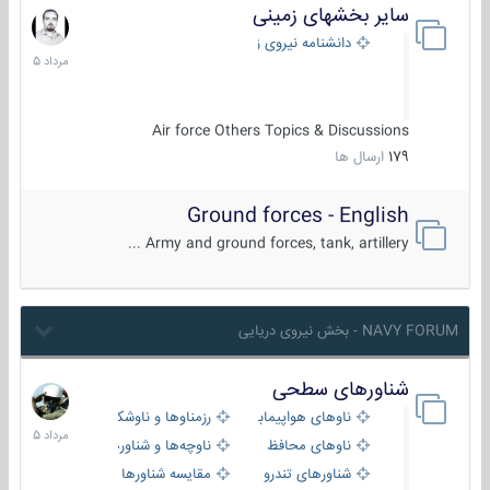
سایر بخشهای زمینی
9
مرداد
دانشنامه نیروی زمینی
1405
Air force Others Topics & Discussions
179
ارسال ها
Ground forces - English
Army and ground forces, tank, artillery ...
NAVY FORUM - بخش نیروی دریایی
شناورهای سطحی
2
مرداد
ناوهای هواپیمابر و بالگرد بر
رزمناوها و ناوشکن‌ها
1405
ناوهای محافظ
ناوچه‌ها و شناورهای گشتی
شناورهای تندرو
مقایسه شناورها