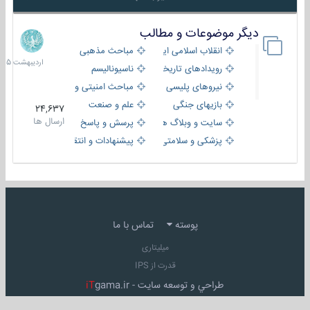
دیگر موضوعات و مطالب
8
اردیبهش
انقلاب اسلامی ایران
مباحث مذهبی
1405
رویدادهای تاریخی و مذهبی
ناسیونالیسم
نیروهای پلیسی
مباحث امنیتی و اطلاعاتی
بازیهای جنگی
علم و صنعت
24,637
ارسال ها
سایت و وبلاگ ها
پرسش و پاسخ
پزشکی و سلامتی
پیشنهادات و انتقادات
پوسته
تماس با ما
میلیتاری
قدرت از IPS
طراحي و توسعه سايت -
gama.ir
iT