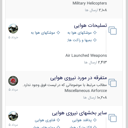
Military Helicopters
2,108
ارسال ها
تسلیحات هوایی
30
خرداد
موشکهای هوا به هوا
موشکهای هوا به سطح
1405
بمبها و راکت های هوایی
Air Launched Weapons
2,413
ارسال ها
متفرقه در مورد نیروی هوایی
7
مرداد
مطالب مرتبط با موضوعاتی که در لیست فوق وجود ندارد.
1405
Miscellaneous Airforcce
10,208
ارسال ها
سایر بخشهای نیروی هوایی
2
مرداد
پدافند هوایی
فناوری هوایی
1405
الکترونیک هوایی
موتورهای هوایی