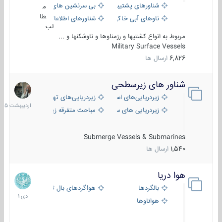
شناورهای پشتیبانی
بی سرنشین های دریایی
م
طا
ناوهای آبی خاکی و نیروبر
شناورهای اطلاعاتی و جاسوسی
لب
مربوط به انواع کشتیها و رزمناوها و ناوشکنها و ...
Military Surface Vessels
6,826
ارسال ها
شناور های زیرسطحی
31
اردیبهش
زیردریایی‌های استراتژیک
زیردریایی‌های تهاجمی
1405
زیردریایی های سبک
مباحث متفرقه زیرسطحی
Submerge Vessels & Submarines
1,540
ارسال ها
هوا دریا
12
دی
بالگردها
هواگردهای بال ثابت
1401
هواناوها