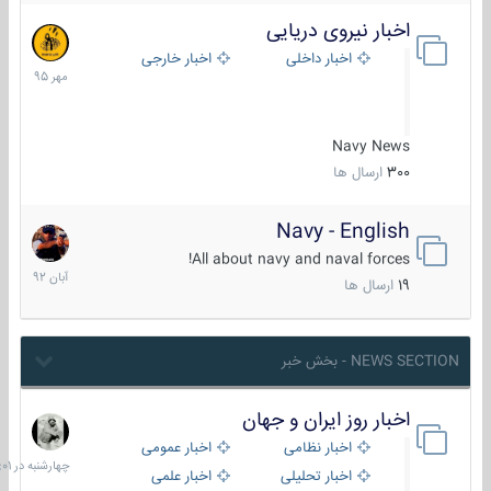
اخبار نیروی دریایی
27
مهر
اخبار داخلی
اخبار خارجی
1395
Navy News
300
ارسال ها
Navy - English
22
آبان
All about navy and naval forces!
1392
19
ارسال ها
NEWS SECTION - بخش خبر
اخبار روز ایران و جهان
چهارشنبه
در
اخبار نظامی
اخبار عمومی
06:01
اخبار تحلیلی
اخبار علمی