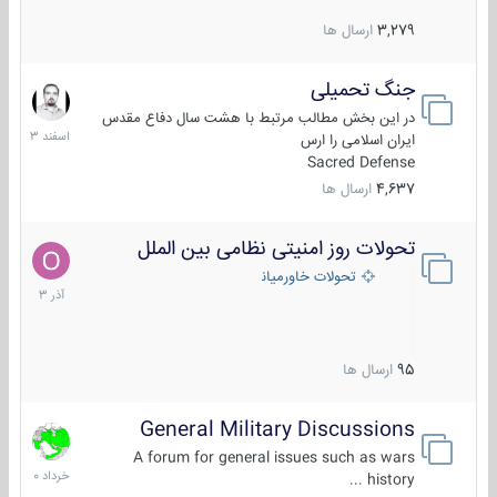
3,279
ارسال ها
جنگ تحمیلی
20
اسفند
در این بخش مطالب مرتبط با هشت سال دفاع مقدس
1403
ایران اسلامی را ارس
Sacred Defense
4,637
ارسال ها
تحولات روز امنیتی نظامی بین الملل
21
آذر
تحولات خاورمیانه
1403
95
ارسال ها
General Military Discussions
10
خرداد
A forum for general issues such as wars
1400
history ...