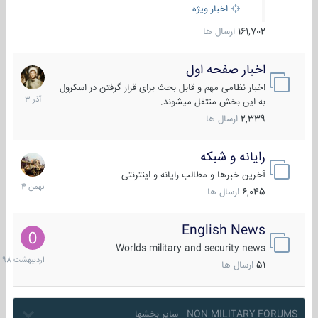
اخبار ویژه
161,702
ارسال ها
اخبار صفحه اول
7
آذر
اخبار نظامی مهم و قابل بحث برای قرار گرفتن در اسکرول
1403
به این بخش منتقل میشوند.
2,339
ارسال ها
رایانه و شبکه
30
بهمن
آخرین خبرها و مطالب رایانه و اینترنتی
1404
6,045
ارسال ها
English News
10
اردیبهش
Worlds military and security news
1398
51
ارسال ها
NON-MILITARY FORUMS - سایر بخشها