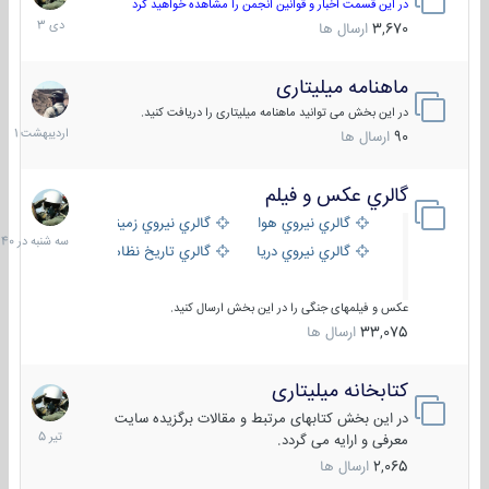
دی
در این قسمت اخبار و قوانین انجمن را مشاهده خواهید کرد
1403
3,670
ارسال ها
ماهنامه میلیتاری
30
اردیبهش
در این بخش می توانید ماهنامه میلیتاری را دریافت کنید.
1401
90
ارسال ها
گالري عكس و فيلم
سه
شنبه
گالري نيروي هوايي
گالري نيروي زميني
در
گالري نيروي دريايي
گالري تاریخ نظامی
15:40
عکس و فیلمهای جنگی را در این بخش ارسال کنید.
33,075
ارسال ها
کتابخانه میلیتاری
16
تیر
در این بخش کتابهای مرتبط و مقالات برگزیده سایت
1405
معرفی و ارایه می گردد.
2,065
ارسال ها