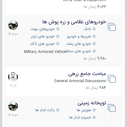
6,022
ارسال ها
خودروهای نظامی و زره پوش ها
2
مرداد
تانک
خودروهای مهندسی
1405
نفربرها و خودروی های رزمی پیاده نظام
خودرو های ترابری نظامی
خودرو های پشتیبانی آتش ، شناسایی و ضد تانک
خودرو های تاکتیکی نظامی
خودرو های محافظت شده
Military Armored Vehicle
9,980
ارسال ها
مباحث جامع زرهی
7
آذر
General Armorial Discussions
1404
984
ارسال ها
توپخانه زمینی
9
مرداد
هویتزر ها
راکت انداز ها
1405
خمپاره انداز ها