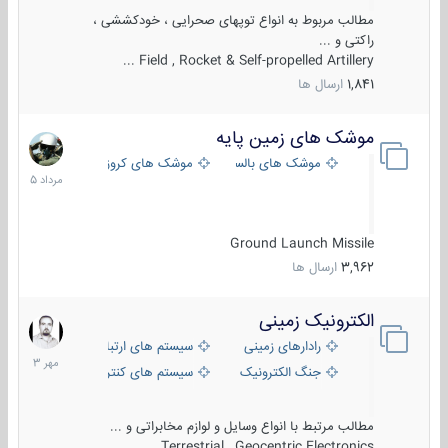
مطالب مربوط به انواع توپهای صحرایی ، خودکششی ،
راکتی و ...
Field , Rocket & Self-propelled Artillery ...
1,841
ارسال ها
موشک های زمین پایه
2
مرداد
موشک های بالستیک
موشک های کروز
1405
Ground Launch Missile
3,962
ارسال ها
الکترونیک زمینی
1
مهر
رادارهای زمینی
سیستم های ارتباطی و جمع آوری اطلاع
1403
جنگ الکترونیک
سیستم های کنترل آتش و تجهیزات الکتر
مطالب مرتبط با انواع وسایل و لوازم مخابراتی و ...
Terrestrial , Geocentric Electronics