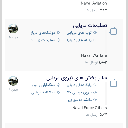
Naval Aviation
373
ارسال ها
تسلیحات دریایی
2
مرداد
توپ های دریایی
موشک‌های دریایی
1405
پدافندهای دریاپایه
تسلیحات زیر سطحی
Naval Warfare
1,802
ارسال ها
سایر بخش های نیروی دریایی
22
بهمن
پایگاه‌های دریایی
تفنگداران و نیروهای ویژه‌ی دریایی
1404
نیروی دریایی کشورهای مختلف
دانشنامه دریایی
دانشنامه دریایی کپی
Naval Force Others
583
ارسال ها