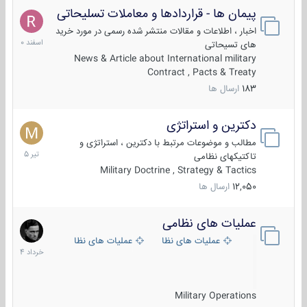
پیمان ها - قراردادها و معاملات تسلیحاتی
7
اسفند
اخبار ، اطلاعات و مقالات منتشر شده رسمی در مورد خرید
1400
های تسیحاتی
News & Article about International military
Contract , Pacts & Treaty
183
ارسال ها
دکترین و استراتژی
27
تیر
مطالب و موضوعات مرتبط با دکترین ، استراتژی و
1405
تاکتیکهای نظامی
Military Doctrine , Strategy & Tactics
12,050
ارسال ها
عملیات های نظامی
5
خرداد
عملیات های نظامی ایران
عملیات های نظامی خارجی
1404
Military Operations