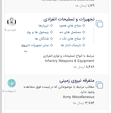
1,179
ارسال ها
تجهیزات و تسلیحات انفرادی
17
فروردین
سلاح های هجومی
تیربارها
1405
مسلسل های دستی
پیستول ها و رولورها
سلاح های تک تیر اندازی
شاتگان ها
نارنجک انداز ها
سایر تجهیزات انفرادی
مطال
ب
مرتبط با انواع تسلیحات و لوازم انفرادی
Infantry Weapons & Equipment
8,489
ارسال ها
متفرقه نیروی زمینی
27
اردیبهش
مطالب مرتبط با موضوعاتی که در لیست فوق مشاهده
1405
وجود ندارد.
Army Miscellaneous
3,784
ارسال ها