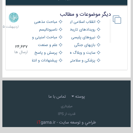
دیگر موضوعات و مطالب
8
اردیبهش
انقلاب اسلامی ایران
مباحث مذهبی
1405
رویدادهای تاریخی و مذهبی
ناسیونالیسم
نیروهای پلیسی
مباحث امنیتی و اطلاعاتی
بازیهای جنگی
علم و صنعت
24,637
ارسال ها
سایت و وبلاگ ها
پرسش و پاسخ
پزشکی و سلامتی
پیشنهادات و انتقادات
پوسته
تماس با ما
میلیتاری
قدرت از IPS
طراحي و توسعه سايت -
gama.ir
iT