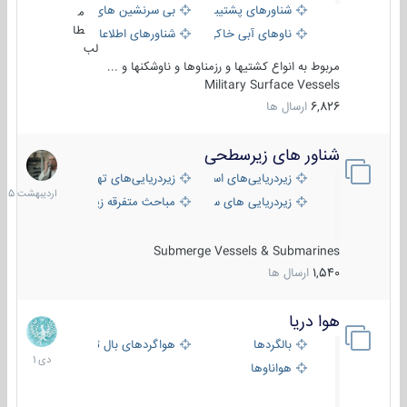
شناورهای پشتیبانی
بی سرنشین های دریایی
م
طا
ناوهای آبی خاکی و نیروبر
شناورهای اطلاعاتی و جاسوسی
لب
مربوط به انواع کشتیها و رزمناوها و ناوشکنها و ...
Military Surface Vessels
6,826
ارسال ها
شناور های زیرسطحی
31
اردیبهش
زیردریایی‌های استراتژیک
زیردریایی‌های تهاجمی
1405
زیردریایی های سبک
مباحث متفرقه زیرسطحی
Submerge Vessels & Submarines
1,540
ارسال ها
هوا دریا
12
دی
بالگردها
هواگردهای بال ثابت
1401
هواناوها