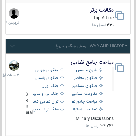
مقالات برتر
29
فروردین
Top Article
1404
331
ارسال ها
WAR AND HISTORY - بخش جنگ و تاریخ
مباحث جامع نظامی
3
ساعات
تاریخ و تمدن
جنگهای جهانی
قبل
جنگهای معاصر
جنگهای باستان
جنگهای مسلمین
جنگ آوران
مقاومت اسلامی
جنگ نرم و سایبری
G
e
مباحث جامع نظامی
توان نظامی کشورها
n
تسلیحات استراتژیک
جنگ در قاب دوربین
eral
Military Discussions
34,749
ارسال ها