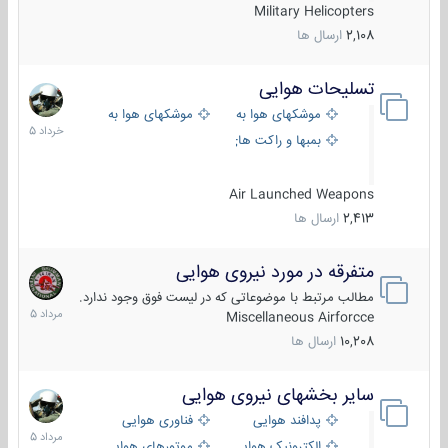
Military Helicopters
2,108
ارسال ها
تسلیحات هوایی
30
خرداد
موشکهای هوا به هوا
موشکهای هوا به سطح
1405
بمبها و راکت های هوایی
Air Launched Weapons
2,413
ارسال ها
متفرقه در مورد نیروی هوایی
7
مرداد
مطالب مرتبط با موضوعاتی که در لیست فوق وجود ندارد.
1405
Miscellaneous Airforcce
10,208
ارسال ها
سایر بخشهای نیروی هوایی
2
مرداد
پدافند هوایی
فناوری هوایی
1405
الکترونیک هوایی
موتورهای هوایی