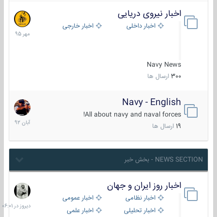
اخبار نیروی دریایی
27
مهر
اخبار داخلی
اخبار خارجی
1395
Navy News
300
ارسال ها
Navy - English
22
آبان
All about navy and naval forces!
1392
19
ارسال ها
NEWS SECTION - بخش خبر
اخبار روز ایران و جهان
دیروز
در
اخبار نظامی
اخبار عمومی
06:01
اخبار تحلیلی
اخبار علمی