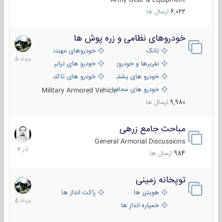
6,022
ارسال ها
خودروهای نظامی و زره پوش ها
2
مرداد
تانک
خودروهای مهندسی
1405
نفربرها و خودروی های رزمی پیاده نظام
خودرو های ترابری نظامی
خودرو های پشتیبانی آتش ، شناسایی و ضد تانک
خودرو های تاکتیکی نظامی
خودرو های محافظت شده
Military Armored Vehicle
9,980
ارسال ها
مباحث جامع زرهی
7
آذر
General Armorial Discussions
1404
984
ارسال ها
توپخانه زمینی
9
مرداد
هویتزر ها
راکت انداز ها
1405
خمپاره انداز ها