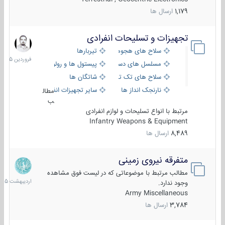
1,179
ارسال ها
تجهیزات و تسلیحات انفرادی
17
فروردین
سلاح های هجومی
تیربارها
1405
مسلسل های دستی
پیستول ها و رولورها
سلاح های تک تیر اندازی
شاتگان ها
نارنجک انداز ها
سایر تجهیزات انفرادی
مطال
ب
مرتبط با انواع تسلیحات و لوازم انفرادی
Infantry Weapons & Equipment
8,489
ارسال ها
متفرقه نیروی زمینی
27
اردیبهش
مطالب مرتبط با موضوعاتی که در لیست فوق مشاهده
1405
وجود ندارد.
Army Miscellaneous
3,784
ارسال ها