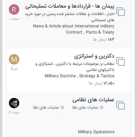
پیمان ها - قراردادها و معاملات تسلیحاتی
7
اسفند
اخبار ، اطلاعات و مقالات منتشر شده رسمی در مورد خرید
1400
های تسیحاتی
News & Article about International military
Contract , Pacts & Treaty
183
ارسال ها
دکترین و استراتژی
27
تیر
مطالب و موضوعات مرتبط با دکترین ، استراتژی و
1405
تاکتیکهای نظامی
Military Doctrine , Strategy & Tactics
12,050
ارسال ها
عملیات های نظامی
5
خرداد
عملیات های نظامی ایران
عملیات های نظامی خارجی
1404
Military Operations