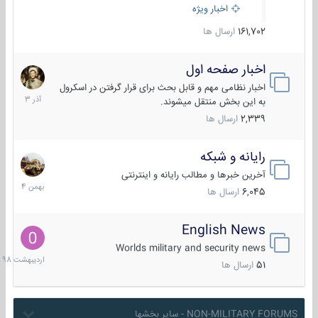
اخبار ویژه
161,702
ارسال ها
اخبار صفحه اول
7
آذر
اخبار نظامی مهم و قابل بحث برای قرار گرفتن در اسکرول
1403
به این بخش منتقل میشوند.
2,339
ارسال ها
رایانه و شبکه
30
بهمن
آخرین خبرها و مطالب رایانه و اینترنتی
1404
6,045
ارسال ها
English News
10
اردیبهش
Worlds military and security news
1398
51
ارسال ها
NON-MILITARY FORUMS - سایر بخشها