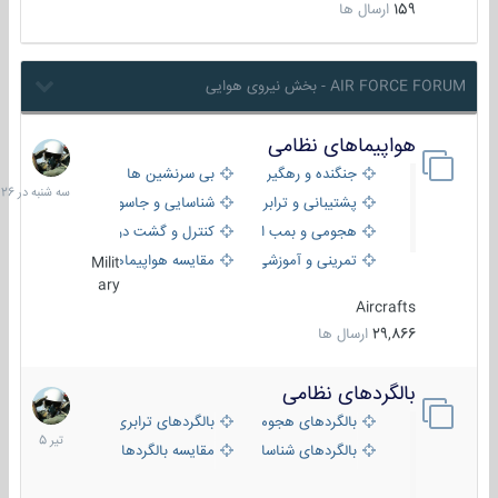
159
ارسال ها
AIR FORCE FORUM - بخش نیروی هوایی
هواپیماهای نظامی
سه
شنبه
جنگنده و رهگیر
بی سرنشین ها
در
پشتیبانی و ترابری
شناسایی و جاسوسی
18:26
هجومی و بمب افکن
کنترل و گشت دریایی
تمرینی و آموزشی
مقایسه هواپیماها
Milit
ary
Aircrafts
29,866
ارسال ها
بالگردهای نظامی
22
تیر
بالگردهای هجومی
بالگردهای ترابری
1405
بالگردهای شناسایی
مقایسه بالگردها