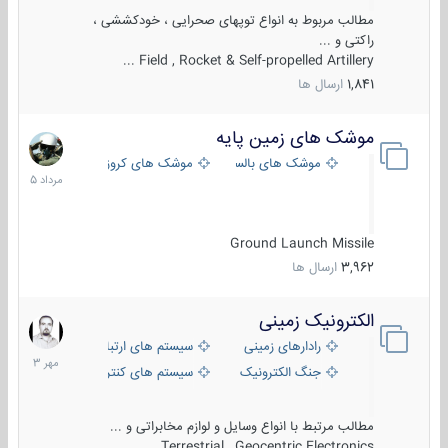
مطالب مربوط به انواع توپهای صحرایی ، خودکششی ،
راکتی و ...
Field , Rocket & Self-propelled Artillery ...
1,841
ارسال ها
موشک های زمین پایه
2
مرداد
موشک های بالستیک
موشک های کروز
1405
Ground Launch Missile
3,962
ارسال ها
الکترونیک زمینی
1
مهر
رادارهای زمینی
سیستم های ارتباطی و جمع آوری اطلاع
1403
جنگ الکترونیک
سیستم های کنترل آتش و تجهیزات الکتر
مطالب مرتبط با انواع وسایل و لوازم مخابراتی و ...
Terrestrial , Geocentric Electronics