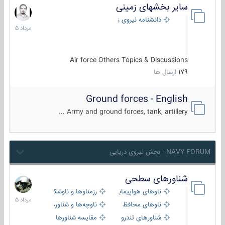
سایر بخشهای زمینی
9
مرداد
دانشنامه نیروی زمینی
1405
Air force Others Topics & Discussions
179
ارسال ها
Ground forces - English
Army and ground forces, tank, artillery ...
NAVY FORUM - بخش نیروی دریایی
شناورهای سطحی
2
مرداد
ناوهای هواپیمابر و بالگرد بر
رزمناوها و ناوشکن‌ها
1405
ناوهای محافظ
ناوچه‌ها و شناورهای گشتی
شناورهای تندرو
مقایسه شناورها