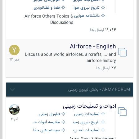
تاریخ نیروی هوایی
فضا و فضانوردی
دانشنامه هوایی
Air force Others Topics &
Discussions
19,094
ارسال ها
Airforce - English
15
مهر
Discuss about world airforces, aircrafts, ... and
1393
airforce history
27
ارسال ها
ARMY FORUM - بخش نیروی زمینی
ادوات و تسلیحات زمینی
21
آذر
تسلیحات زمینی
فناوری زمینی
1404
تاریخ نیروی زمینی
مقایسه ادوات جنگی
تسلیحات ضد زره
سیستم های حفاظت فعال
Army Gear & Equipment