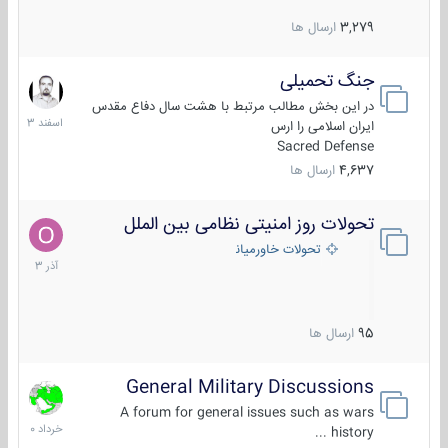
3,279
ارسال ها
جنگ تحمیلی
20
اسفند
در این بخش مطالب مرتبط با هشت سال دفاع مقدس
1403
ایران اسلامی را ارس
Sacred Defense
4,637
ارسال ها
تحولات روز امنیتی نظامی بین الملل
21
آذر
تحولات خاورمیانه
1403
95
ارسال ها
General Military Discussions
10
خرداد
A forum for general issues such as wars
1400
history ...