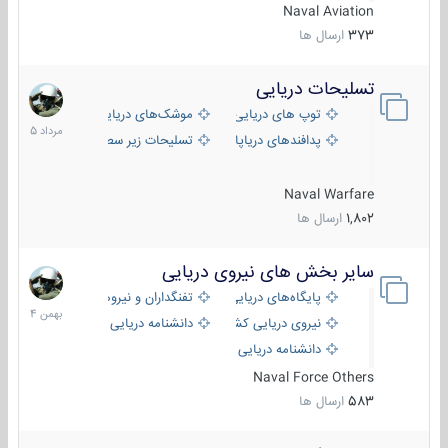
Naval Aviation
373
ارسال ها
تسلیحات دریایی
2
مرداد
توپ های دریایی
موشک‌های دریایی
1405
پدافندهای دریاپایه
تسلیحات زیر سطحی
Naval Warfare
1,802
ارسال ها
سایر بخش های نیروی دریایی
22
بهمن
پایگاه‌های دریایی
تفنگداران و نیروهای ویژه‌ی دریایی
1404
نیروی دریایی کشورهای مختلف
دانشنامه دریایی
دانشنامه دریایی کپی
Naval Force Others
583
ارسال ها