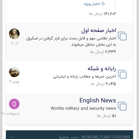
اخبار ویژه
161,702
ارسال ها
اخبار صفحه اول
7
آذر
اخبار نظامی مهم و قابل بحث برای قرار گرفتن در اسکرول
1403
به این بخش منتقل میشوند.
2,339
ارسال ها
رایانه و شبکه
30
بهمن
آخرین خبرها و مطالب رایانه و اینترنتی
1404
6,045
ارسال ها
English News
10
اردیبهش
Worlds military and security news
1398
51
ارسال ها
NON-MILITARY FORUMS - سایر بخشها