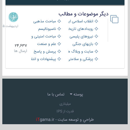
دیگر موضوعات و مطالب
8
اردیبهش
انقلاب اسلامی ایران
مباحث مذهبی
1405
رویدادهای تاریخی و مذهبی
ناسیونالیسم
نیروهای پلیسی
مباحث امنیتی و اطلاعاتی
بازیهای جنگی
علم و صنعت
24,637
ارسال ها
سایت و وبلاگ ها
پرسش و پاسخ
پزشکی و سلامتی
پیشنهادات و انتقادات
پوسته
تماس با ما
میلیتاری
قدرت از IPS
طراحي و توسعه سايت -
gama.ir
iT