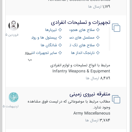
1,179
ارسال ها
تجهیزات و تسلیحات انفرادی
17
فروردین
سلاح های هجومی
تیربارها
1405
مسلسل های دستی
پیستول ها و رولورها
سلاح های تک تیر اندازی
شاتگان ها
نارنجک انداز ها
سایر تجهیزات انفرادی
مطال
ب
مرتبط با انواع تسلیحات و لوازم انفرادی
Infantry Weapons & Equipment
8,489
ارسال ها
متفرقه نیروی زمینی
27
اردیبهش
مطالب مرتبط با موضوعاتی که در لیست فوق مشاهده
1405
وجود ندارد.
Army Miscellaneous
3,784
ارسال ها