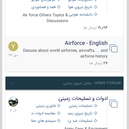
تاریخ نیروی هوایی
فضا و فضانوردی
دانشنامه هوایی
Air force Others Topics &
Discussions
19,094
ارسال ها
Airforce - English
15
مهر
Discuss about world airforces, aircrafts, ... and
1393
airforce history
27
ارسال ها
ARMY FORUM - بخش نیروی زمینی
ادوات و تسلیحات زمینی
21
آذر
تسلیحات زمینی
فناوری زمینی
1404
تاریخ نیروی زمینی
مقایسه ادوات جنگی
تسلیحات ضد زره
سیستم های حفاظت فعال
Army Gear & Equipment