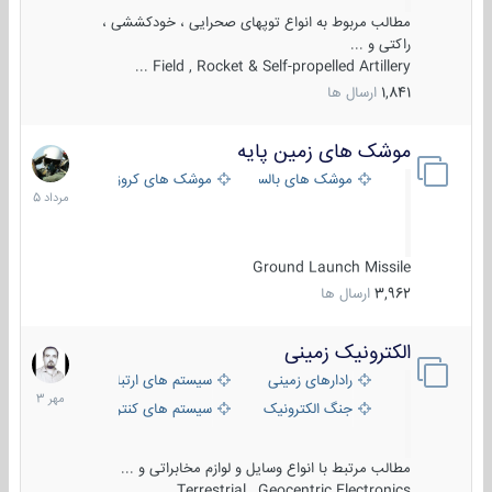
مطالب مربوط به انواع توپهای صحرایی ، خودکششی ،
راکتی و ...
Field , Rocket & Self-propelled Artillery ...
1,841
ارسال ها
موشک های زمین پایه
2
مرداد
موشک های بالستیک
موشک های کروز
1405
Ground Launch Missile
3,962
ارسال ها
الکترونیک زمینی
1
مهر
رادارهای زمینی
سیستم های ارتباطی و جمع آوری اطلاع
1403
جنگ الکترونیک
سیستم های کنترل آتش و تجهیزات الکتر
مطالب مرتبط با انواع وسایل و لوازم مخابراتی و ...
Terrestrial , Geocentric Electronics