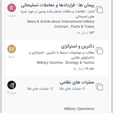
پیمان ها - قراردادها و معاملات تسلیحاتی
7
اسفند
اخبار ، اطلاعات و مقالات منتشر شده رسمی در مورد خرید
1400
های تسیحاتی
News & Article about International military
Contract , Pacts & Treaty
183
ارسال ها
دکترین و استراتژی
27
تیر
مطالب و موضوعات مرتبط با دکترین ، استراتژی و
1405
تاکتیکهای نظامی
Military Doctrine , Strategy & Tactics
12,050
ارسال ها
عملیات های نظامی
5
خرداد
عملیات های نظامی ایران
عملیات های نظامی خارجی
1404
Military Operations