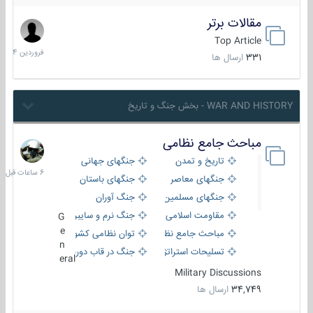
مقالات برتر
29
فروردین
Top Article
1404
331
ارسال ها
WAR AND HISTORY - بخش جنگ و تاریخ
مباحث جامع نظامی
6
ساعات
تاریخ و تمدن
جنگهای جهانی
قبل
جنگهای معاصر
جنگهای باستان
جنگهای مسلمین
جنگ آوران
مقاومت اسلامی
جنگ نرم و سایبری
G
e
مباحث جامع نظامی
توان نظامی کشورها
n
تسلیحات استراتژیک
جنگ در قاب دوربین
eral
Military Discussions
34,749
ارسال ها