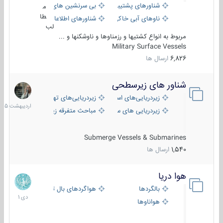
شناورهای پشتیبانی
بی سرنشین های دریایی
م
طا
ناوهای آبی خاکی و نیروبر
شناورهای اطلاعاتی و جاسوسی
لب
مربوط به انواع کشتیها و رزمناوها و ناوشکنها و ...
Military Surface Vessels
6,826
ارسال ها
شناور های زیرسطحی
31
اردیبهش
زیردریایی‌های استراتژیک
زیردریایی‌های تهاجمی
1405
زیردریایی های سبک
مباحث متفرقه زیرسطحی
Submerge Vessels & Submarines
1,540
ارسال ها
هوا دریا
12
دی
بالگردها
هواگردهای بال ثابت
1401
هواناوها