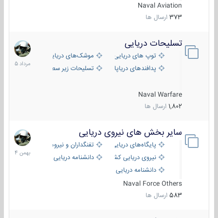
Naval Aviation
373
ارسال ها
تسلیحات دریایی
2
مرداد
توپ های دریایی
موشک‌های دریایی
1405
پدافندهای دریاپایه
تسلیحات زیر سطحی
Naval Warfare
1,802
ارسال ها
سایر بخش های نیروی دریایی
22
بهمن
پایگاه‌های دریایی
تفنگداران و نیروهای ویژه‌ی دریایی
1404
نیروی دریایی کشورهای مختلف
دانشنامه دریایی
دانشنامه دریایی کپی
Naval Force Others
583
ارسال ها