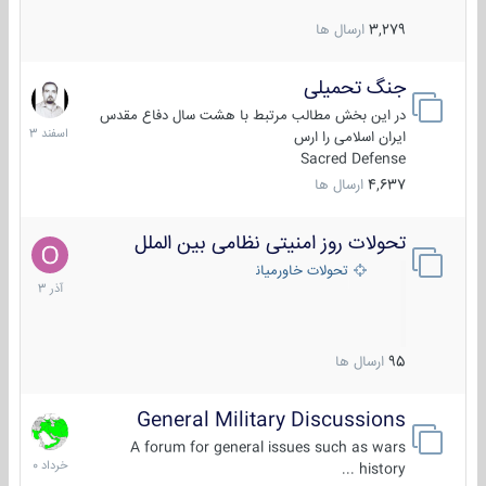
3,279
ارسال ها
جنگ تحمیلی
20
اسفند
در این بخش مطالب مرتبط با هشت سال دفاع مقدس
1403
ایران اسلامی را ارس
Sacred Defense
4,637
ارسال ها
تحولات روز امنیتی نظامی بین الملل
21
آذر
تحولات خاورمیانه
1403
95
ارسال ها
General Military Discussions
10
خرداد
A forum for general issues such as wars
1400
history ...