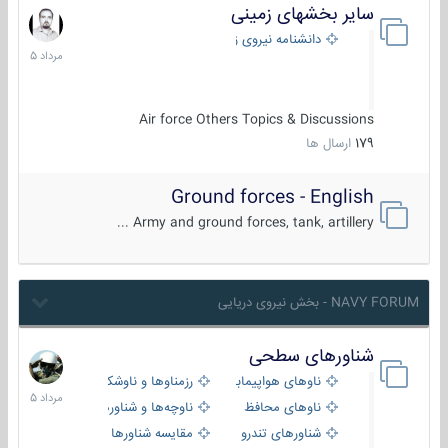
سایر بخشهای زمینی
9
مرداد
دانشنامه نیروی زمینی
1405
Air force Others Topics & Discussions
179
ارسال ها
Ground forces - English
Army and ground forces, tank, artillery ...
NAVY FORUM - بخش نیروی دریایی
شناورهای سطحی
2
مرداد
ناوهای هواپیمابر و بالگرد بر
رزمناوها و ناوشکن‌ها
1405
ناوهای محافظ
ناوچه‌ها و شناورهای گشتی
شناورهای تندرو
مقایسه شناورها