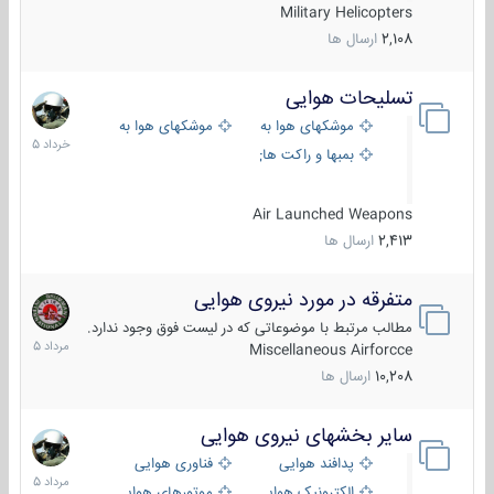
Military Helicopters
2,108
ارسال ها
تسلیحات هوایی
30
خرداد
موشکهای هوا به هوا
موشکهای هوا به سطح
1405
بمبها و راکت های هوایی
Air Launched Weapons
2,413
ارسال ها
متفرقه در مورد نیروی هوایی
7
مرداد
مطالب مرتبط با موضوعاتی که در لیست فوق وجود ندارد.
1405
Miscellaneous Airforcce
10,208
ارسال ها
سایر بخشهای نیروی هوایی
2
مرداد
پدافند هوایی
فناوری هوایی
1405
الکترونیک هوایی
موتورهای هوایی