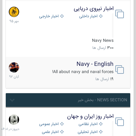
اخبار نیروی دریایی
27
مهر
اخبار داخلی
اخبار خارجی
1395
Navy News
300
ارسال ها
Navy - English
22
آبان
All about navy and naval forces!
1392
19
ارسال ها
NEWS SECTION - بخش خبر
اخبار روز ایران و جهان
دیروز
در
اخبار نظامی
اخبار عمومی
06:01
اخبار تحلیلی
اخبار علمی