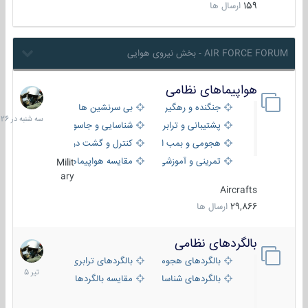
159
ارسال ها
AIR FORCE FORUM - بخش نیروی هوایی
هواپیماهای نظامی
سه
شنبه
جنگنده و رهگیر
بی سرنشین ها
در
پشتیبانی و ترابری
شناسایی و جاسوسی
18:26
هجومی و بمب افکن
کنترل و گشت دریایی
تمرینی و آموزشی
مقایسه هواپیماها
Milit
ary
Aircrafts
29,866
ارسال ها
بالگردهای نظامی
22
تیر
بالگردهای هجومی
بالگردهای ترابری
1405
بالگردهای شناسایی
مقایسه بالگردها