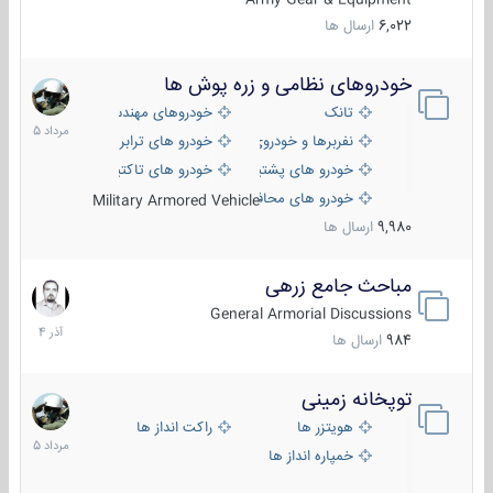
6,022
ارسال ها
خودروهای نظامی و زره پوش ها
2
مرداد
تانک
خودروهای مهندسی
1405
نفربرها و خودروی های رزمی پیاده نظام
خودرو های ترابری نظامی
خودرو های پشتیبانی آتش ، شناسایی و ضد تانک
خودرو های تاکتیکی نظامی
خودرو های محافظت شده
Military Armored Vehicle
9,980
ارسال ها
مباحث جامع زرهی
7
آذر
General Armorial Discussions
1404
984
ارسال ها
توپخانه زمینی
9
مرداد
هویتزر ها
راکت انداز ها
1405
خمپاره انداز ها