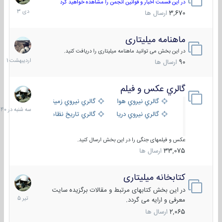
دی
در این قسمت اخبار و قوانین انجمن را مشاهده خواهید کرد
1403
3,670
ارسال ها
ماهنامه میلیتاری
30
اردیبهش
در این بخش می توانید ماهنامه میلیتاری را دریافت کنید.
1401
90
ارسال ها
گالري عكس و فيلم
سه
شنبه
گالري نيروي هوايي
گالري نيروي زميني
در
گالري نيروي دريايي
گالري تاریخ نظامی
15:40
عکس و فیلمهای جنگی را در این بخش ارسال کنید.
33,075
ارسال ها
کتابخانه میلیتاری
16
تیر
در این بخش کتابهای مرتبط و مقالات برگزیده سایت
1405
معرفی و ارایه می گردد.
2,065
ارسال ها