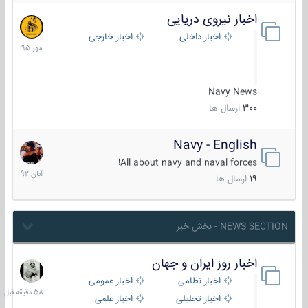
اخبار نیروی دریایی
27
مهر
اخبار داخلی
اخبار خارجی
1395
Navy News
300
ارسال ها
Navy - English
22
آبان
All about navy and naval forces!
1392
19
ارسال ها
NEWS SECTION - بخش خبر
اخبار روز ایران و جهان
58
دقیقه
اخبار نظامی
اخبار عمومی
قبل
اخبار تحلیلی
اخبار علمی