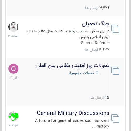
3,279
ارسال ها
جنگ تحمیلی
20
اسفند
در این بخش مطالب مرتبط با هشت سال دفاع مقدس
1403
ایران اسلامی را ارس
Sacred Defense
4,637
ارسال ها
تحولات روز امنیتی نظامی بین الملل
21
آذر
تحولات خاورمیانه
1403
95
ارسال ها
General Military Discussions
10
خرداد
A forum for general issues such as wars
1400
history ...