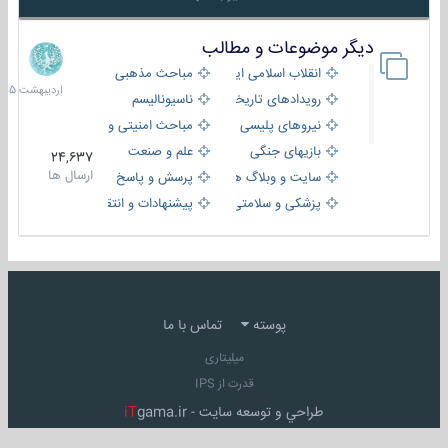
دیگر موضوعات و مطالب
8
اردیبهش
انقلاب اسلامی ایران
مباحث مذهبی
1405
رویدادهای تاریخی و مذهبی
ناسیونالیسم
نیروهای پلیسی
مباحث امنیتی و اطلاعاتی
بازیهای جنگی
علم و صنعت
24,637
ارسال ها
سایت و وبلاگ ها
پرسش و پاسخ
پزشکی و سلامتی
پیشنهادات و انتقادات
پوسته
تماس با ما
میلیتاری
قدرت از IPS
طراحي و توسعه سايت -
gama.ir
iT