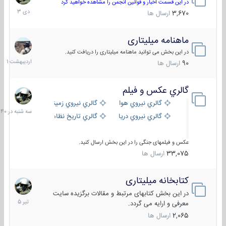
دی
در این قسمت اخبار و قوانین انجمن را مشاهده خواهید کرد
1403
3,670
ارسال ها
ماهنامه میلیتاری
30
اردیبهش
در این بخش می توانید ماهنامه میلیتاری را دریافت کنید.
1401
90
ارسال ها
گالري عكس و فيلم
سه
شنبه
گالري نيروي هوايي
گالري نيروي زميني
در
گالري نيروي دريايي
گالري تاریخ نظامی
15:40
عکس و فیلمهای جنگی را در این بخش ارسال کنید.
33,075
ارسال ها
کتابخانه میلیتاری
16
تیر
در این بخش کتابهای مرتبط و مقالات برگزیده سایت
1405
معرفی و ارایه می گردد.
2,065
ارسال ها