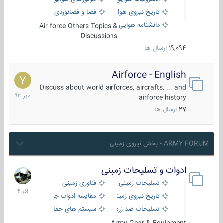
تاریخ نیروی هوایی
فضا و فضانوردی
دانشنامه هوایی
Air force Others Topics &
Discussions
19,094
ارسال ها
Airforce - English
15
مهر
Discuss about world airforces, aircrafts, ... and
1393
airforce history
27
ارسال ها
ARMY FORUM - بخش نیروی زمینی
ادوات و تسلیحات زمینی
21
آذر
تسلیحات زمینی
فناوری زمینی
1404
تاریخ نیروی زمینی
مقایسه ادوات جنگی
تسلیحات ضد زره
سیستم های حفاظت فعال
Army Gear & Equipment