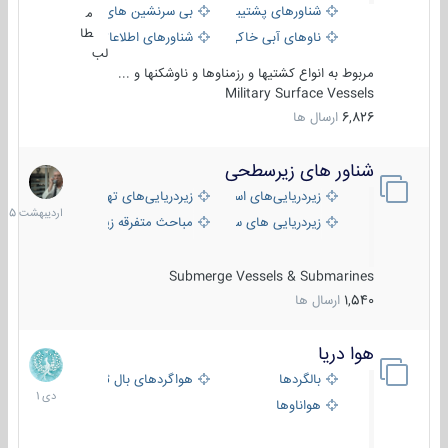
شناورهای پشتیبانی
بی سرنشین های دریایی
م
طا
ناوهای آبی خاکی و نیروبر
شناورهای اطلاعاتی و جاسوسی
لب
مربوط به انواع کشتیها و رزمناوها و ناوشکنها و ...
Military Surface Vessels
6,826
ارسال ها
شناور های زیرسطحی
31
اردیبهش
زیردریایی‌های استراتژیک
زیردریایی‌های تهاجمی
1405
زیردریایی های سبک
مباحث متفرقه زیرسطحی
Submerge Vessels & Submarines
1,540
ارسال ها
هوا دریا
12
دی
بالگردها
هواگردهای بال ثابت
1401
هواناوها