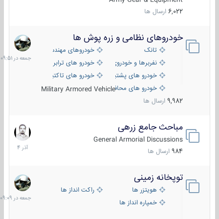
6,022
ارسال ها
خودروهای نظامی و زره پوش ها
جمعه
در
تانک
خودروهای مهندسی
09:51
نفربرها و خودروی های رزمی پیاده نظام
خودرو های ترابری نظامی
خودرو های پشتیبانی آتش ، شناسایی و ضد تانک
خودرو های تاکتیکی نظامی
خودرو های محافظت شده
Military Armored Vehicle
9,982
ارسال ها
مباحث جامع زرهی
7
آذر
General Armorial Discussions
1404
984
ارسال ها
توپخانه زمینی
جمعه
در
هویتزر ها
راکت انداز ها
09:09
خمپاره انداز ها