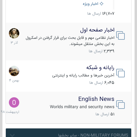
اخبار ویژه
161,707
ارسال ها
اخبار صفحه اول
7
آذر
اخبار نظامی مهم و قابل بحث برای قرار گرفتن در اسکرول
1403
به این بخش منتقل میشوند.
2,339
ارسال ها
رایانه و شبکه
30
بهمن
آخرین خبرها و مطالب رایانه و اینترنتی
1404
6,045
ارسال ها
English News
10
اردیبهش
Worlds military and security news
1398
51
ارسال ها
NON-MILITARY FORUMS - سایر بخشها