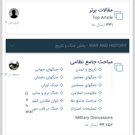
مقالات برتر
29
فروردین
Top Article
1404
331
ارسال ها
WAR AND HISTORY - بخش جنگ و تاریخ
مباحث جامع نظامی
جمعه
در
تاریخ و تمدن
جنگهای جهانی
12:13
جنگهای معاصر
جنگهای باستان
جنگهای مسلمین
جنگ آوران
مقاومت اسلامی
جنگ نرم و سایبری
G
e
مباحث جامع نظامی
توان نظامی کشورها
n
تسلیحات استراتژیک
جنگ در قاب دوربین
eral
Military Discussions
34,752
ارسال ها