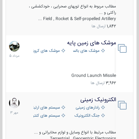
مطالب مربوط به انواع توپهای صحرایی ، خودکششی ،
راکتی و ...
Field , Rocket & Self-propelled Artillery ...
1,842
ارسال ها
موشک های زمین پایه
2
مرداد
موشک های بالستیک
موشک های کروز
1405
Ground Launch Missile
3,962
ارسال ها
الکترونیک زمینی
1
مهر
رادارهای زمینی
سیستم های ارتباطی و جمع آوری اطلاع
1403
جنگ الکترونیک
سیستم های کنترل آتش و تجهیزات الکتر
مطالب مرتبط با انواع وسایل و لوازم مخابراتی و ...
Terrestrial , Geocentric Electronics