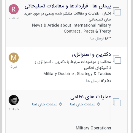
پیمان ها - قراردادها و معاملات تسلیحاتی
7
اسفند
اخبار ، اطلاعات و مقالات منتشر شده رسمی در مورد خرید
1400
های تسیحاتی
News & Article about International military
Contract , Pacts & Treaty
183
ارسال ها
دکترین و استراتژی
27
تیر
مطالب و موضوعات مرتبط با دکترین ، استراتژی و
1405
تاکتیکهای نظامی
Military Doctrine , Strategy & Tactics
12,050
ارسال ها
عملیات های نظامی
5
خرداد
عملیات های نظامی ایران
عملیات های نظامی خارجی
1404
Military Operations