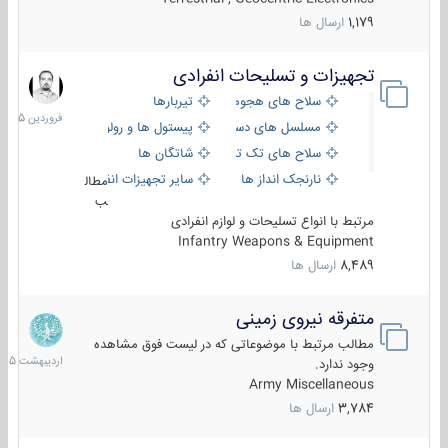
1,179
ارسال ها
تجهیزات و تسلیحات انفرادی
17
فروردین
سلاح های هجومی
تیربارها
1405
مسلسل های دستی
پیستول ها و رولورها
سلاح های تک تیر اندازی
شاتگان ها
نارنجک انداز ها
سایر تجهیزات انفرادی
مطال
ب
مرتبط با انواع تسلیحات و لوازم انفرادی
Infantry Weapons & Equipment
8,489
ارسال ها
متفرقه نیروی زمینی
27
اردیبهش
مطالب مرتبط با موضوعاتی که در لیست فوق مشاهده
1405
وجود ندارد.
Army Miscellaneous
3,784
ارسال ها