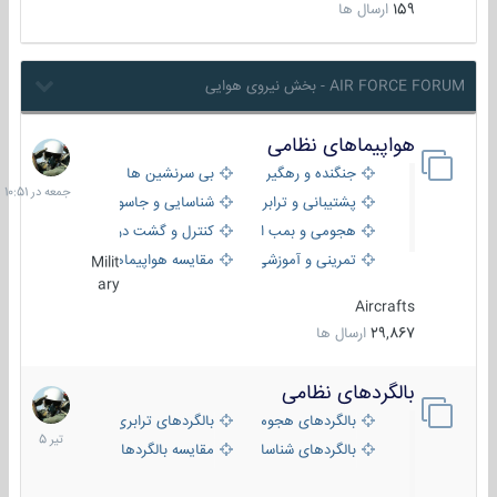
159
ارسال ها
AIR FORCE FORUM - بخش نیروی هوایی
هواپیماهای نظامی
جمعه
در
جنگنده و رهگیر
بی سرنشین ها
10:51
پشتیبانی و ترابری
شناسایی و جاسوسی
هجومی و بمب افکن
کنترل و گشت دریایی
تمرینی و آموزشی
مقایسه هواپیماها
Milit
ary
Aircrafts
29,867
ارسال ها
بالگردهای نظامی
22
تیر
بالگردهای هجومی
بالگردهای ترابری
1405
بالگردهای شناسایی
مقایسه بالگردها