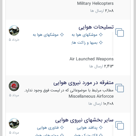
Military Helicopters
2,108
ارسال ها
تسلیحات هوایی
30
خرداد
موشکهای هوا به هوا
موشکهای هوا به سطح
1405
بمبها و راکت های هوایی
Air Launched Weapons
2,413
ارسال ها
متفرقه در مورد نیروی هوایی
7
مرداد
مطالب مرتبط با موضوعاتی که در لیست فوق وجود ندارد.
1405
Miscellaneous Airforcce
10,208
ارسال ها
سایر بخشهای نیروی هوایی
2
مرداد
پدافند هوایی
فناوری هوایی
1405
الکترونیک هوایی
موتورهای هوایی