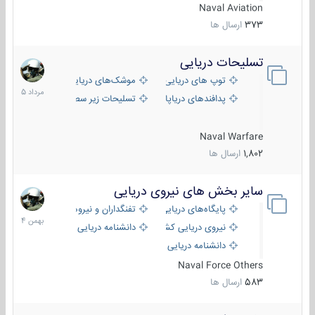
Naval Aviation
373
ارسال ها
تسلیحات دریایی
2
مرداد
توپ های دریایی
موشک‌های دریایی
1405
پدافندهای دریاپایه
تسلیحات زیر سطحی
Naval Warfare
1,802
ارسال ها
سایر بخش های نیروی دریایی
22
بهمن
پایگاه‌های دریایی
تفنگداران و نیروهای ویژه‌ی دریایی
1404
نیروی دریایی کشورهای مختلف
دانشنامه دریایی
دانشنامه دریایی کپی
Naval Force Others
583
ارسال ها