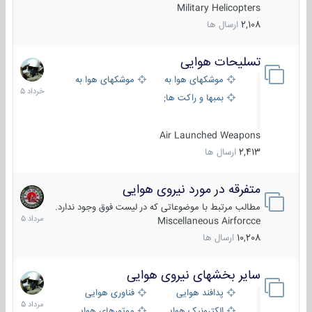
Military Helicopters
2,108
ارسال ها
تسلیحات هوایی
30
خرداد
موشکهای هوا به هوا
موشکهای هوا به سطح
1405
بمبها و راکت های هوایی
Air Launched Weapons
2,413
ارسال ها
متفرقه در مورد نیروی هوایی
7
مرداد
مطالب مرتبط با موضوعاتی که در لیست فوق وجود ندارد.
1405
Miscellaneous Airforcce
10,208
ارسال ها
سایر بخشهای نیروی هوایی
2
مرداد
پدافند هوایی
فناوری هوایی
1405
الکترونیک هوایی
موتورهای هوایی