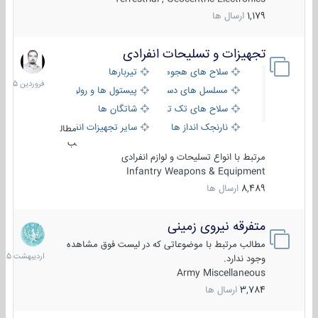
1,179
ارسال ها
تجهیزات و تسلیحات انفرادی
17
فروردین
سلاح های هجومی
تیربارها
1405
مسلسل های دستی
پیستول ها و رولورها
سلاح های تک تیر اندازی
شاتگان ها
نارنجک انداز ها
سایر تجهیزات انفرادی
مطال
ب
مرتبط با انواع تسلیحات و لوازم انفرادی
Infantry Weapons & Equipment
8,489
ارسال ها
متفرقه نیروی زمینی
27
اردیبهش
مطالب مرتبط با موضوعاتی که در لیست فوق مشاهده
1405
وجود ندارد.
Army Miscellaneous
3,784
ارسال ها