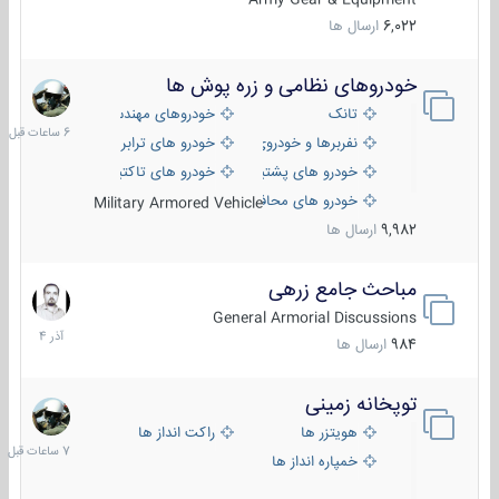
6,022
ارسال ها
خودروهای نظامی و زره پوش ها
6
ساعات
تانک
خودروهای مهندسی
قبل
نفربرها و خودروی های رزمی پیاده نظام
خودرو های ترابری نظامی
خودرو های پشتیبانی آتش ، شناسایی و ضد تانک
خودرو های تاکتیکی نظامی
خودرو های محافظت شده
Military Armored Vehicle
9,982
ارسال ها
مباحث جامع زرهی
7
آذر
General Armorial Discussions
1404
984
ارسال ها
توپخانه زمینی
7
ساعات
هویتزر ها
راکت انداز ها
قبل
خمپاره انداز ها