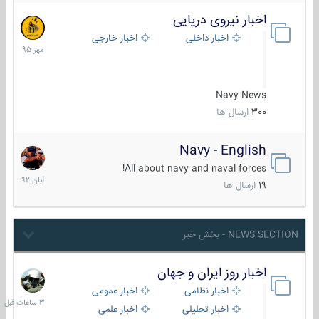
اخبار نیروی دریایی
27
مهر
اخبار داخلی
اخبار خارجی
1395
Navy News
300
ارسال ها
Navy - English
22
آبان
All about navy and naval forces!
1392
19
ارسال ها
NEWS SECTION - بخش خبر
اخبار روز ایران و جهان
3
ساعات
اخبار نظامی
اخبار عمومی
قبل
اخبار تحلیلی
اخبار علمی