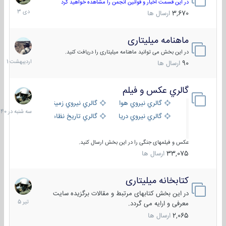
دی
در این قسمت اخبار و قوانین انجمن را مشاهده خواهید کرد
1403
3,670
ارسال ها
ماهنامه میلیتاری
30
اردیبهش
در این بخش می توانید ماهنامه میلیتاری را دریافت کنید.
1401
90
ارسال ها
گالري عكس و فيلم
سه
شنبه
گالري نيروي هوايي
گالري نيروي زميني
در
گالري نيروي دريايي
گالري تاریخ نظامی
15:40
عکس و فیلمهای جنگی را در این بخش ارسال کنید.
33,075
ارسال ها
کتابخانه میلیتاری
16
تیر
در این بخش کتابهای مرتبط و مقالات برگزیده سایت
1405
معرفی و ارایه می گردد.
2,065
ارسال ها