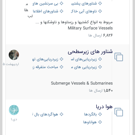
شناورهای پشتیبانی
بی سرنشین های دریایی
م
طا
ناوهای آبی خاکی و نیروبر
شناورهای اطلاعاتی و جاسوسی
لب
مربوط به انواع کشتیها و رزمناوها و ناوشکنها و ...
Military Surface Vessels
6,826
ارسال ها
شناور های زیرسطحی
31
اردیبهش
زیردریایی‌های استراتژیک
زیردریایی‌های تهاجمی
1405
زیردریایی های سبک
مباحث متفرقه زیرسطحی
Submerge Vessels & Submarines
1,540
ارسال ها
هوا دریا
12
دی
بالگردها
هواگردهای بال ثابت
1401
هواناوها