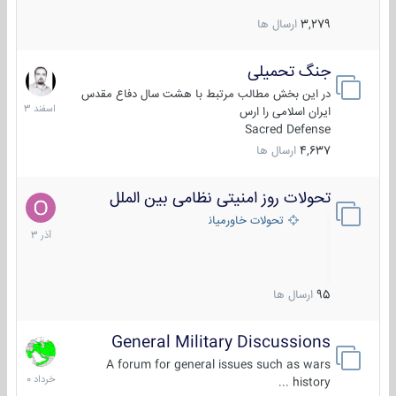
3,279
ارسال ها
جنگ تحمیلی
20
اسفند
در این بخش مطالب مرتبط با هشت سال دفاع مقدس
1403
ایران اسلامی را ارس
Sacred Defense
4,637
ارسال ها
تحولات روز امنیتی نظامی بین الملل
21
آذر
تحولات خاورمیانه
1403
95
ارسال ها
General Military Discussions
10
خرداد
A forum for general issues such as wars
1400
history ...