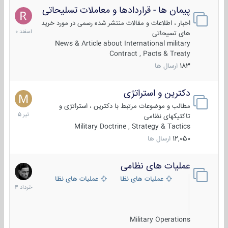
پیمان ها - قراردادها و معاملات تسلیحاتی
7
اسفند
اخبار ، اطلاعات و مقالات منتشر شده رسمی در مورد خرید
1400
های تسیحاتی
News & Article about International military
Contract , Pacts & Treaty
183
ارسال ها
دکترین و استراتژی
27
تیر
مطالب و موضوعات مرتبط با دکترین ، استراتژی و
1405
تاکتیکهای نظامی
Military Doctrine , Strategy & Tactics
12,050
ارسال ها
عملیات های نظامی
5
خرداد
عملیات های نظامی ایران
عملیات های نظامی خارجی
1404
Military Operations