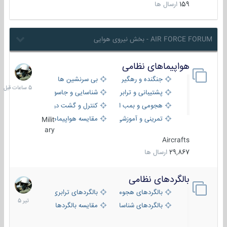
159
ارسال ها
AIR FORCE FORUM - بخش نیروی هوایی
هواپیماهای نظامی
5
ساعات
جنگنده و رهگیر
بی سرنشین ها
قبل
پشتیبانی و ترابری
شناسایی و جاسوسی
هجومی و بمب افکن
کنترل و گشت دریایی
تمرینی و آموزشی
مقایسه هواپیماها
Milit
ary
Aircrafts
29,867
ارسال ها
بالگردهای نظامی
22
تیر
بالگردهای هجومی
بالگردهای ترابری
1405
بالگردهای شناسایی
مقایسه بالگردها