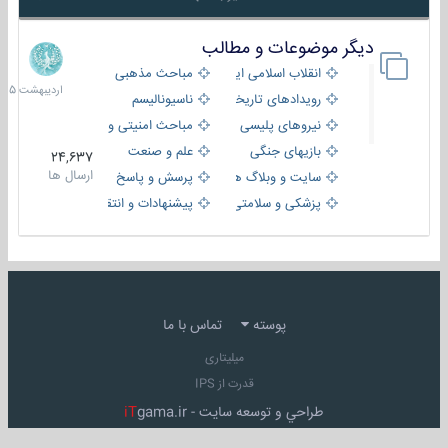
دیگر موضوعات و مطالب
8
اردیبهش
انقلاب اسلامی ایران
مباحث مذهبی
1405
رویدادهای تاریخی و مذهبی
ناسیونالیسم
نیروهای پلیسی
مباحث امنیتی و اطلاعاتی
بازیهای جنگی
علم و صنعت
24,637
ارسال ها
سایت و وبلاگ ها
پرسش و پاسخ
پزشکی و سلامتی
پیشنهادات و انتقادات
پوسته
تماس با ما
میلیتاری
قدرت از IPS
طراحي و توسعه سايت -
gama.ir
iT