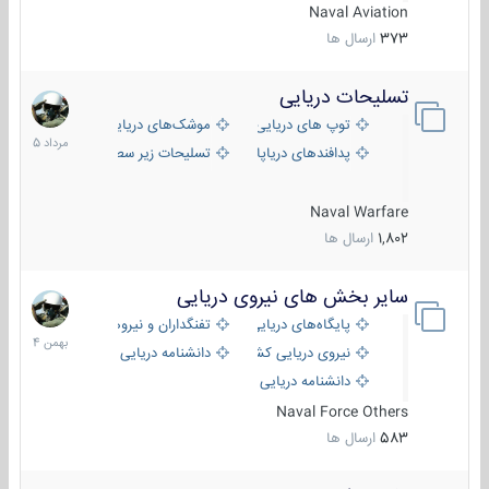
Naval Aviation
373
ارسال ها
تسلیحات دریایی
2
مرداد
توپ های دریایی
موشک‌های دریایی
1405
پدافندهای دریاپایه
تسلیحات زیر سطحی
Naval Warfare
1,802
ارسال ها
سایر بخش های نیروی دریایی
22
بهمن
پایگاه‌های دریایی
تفنگداران و نیروهای ویژه‌ی دریایی
1404
نیروی دریایی کشورهای مختلف
دانشنامه دریایی
دانشنامه دریایی کپی
Naval Force Others
583
ارسال ها