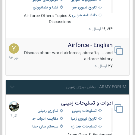
تاریخ نیروی هوایی
فضا و فضانوردی
دانشنامه هوایی
Air force Others Topics &
Discussions
19,094
ارسال ها
Airforce - English
15
مهر
Discuss about world airforces, aircrafts, ... and
1393
airforce history
27
ارسال ها
ARMY FORUM - بخش نیروی زمینی
ادوات و تسلیحات زمینی
21
آذر
تسلیحات زمینی
فناوری زمینی
1404
تاریخ نیروی زمینی
مقایسه ادوات جنگی
تسلیحات ضد زره
سیستم های حفاظت فعال
Army Gear & Equipment