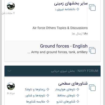
سایر بخشهای زمینی
7
ساعات
دانشنامه نیروی زمینی
قبل
Air force Others Topics & Discussions
180
ارسال ها
Ground forces - English
Army and ground forces, tank, artillery ...
NAVY FORUM - بخش نیروی دریایی
شناورهای سطحی
2
مرداد
ناوهای هواپیمابر و بالگرد بر
رزمناوها و ناوشکن‌ها
1405
ناوهای محافظ
ناوچه‌ها و شناورهای گشتی
شناورهای تندرو
مقایسه شناورها