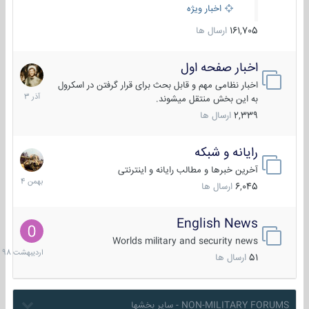
اخبار ویژه
161,705
ارسال ها
اخبار صفحه اول
7
آذر
اخبار نظامی مهم و قابل بحث برای قرار گرفتن در اسکرول
1403
به این بخش منتقل میشوند.
2,339
ارسال ها
رایانه و شبکه
30
بهمن
آخرین خبرها و مطالب رایانه و اینترنتی
1404
6,045
ارسال ها
English News
10
اردیبهش
Worlds military and security news
1398
51
ارسال ها
NON-MILITARY FORUMS - سایر بخشها