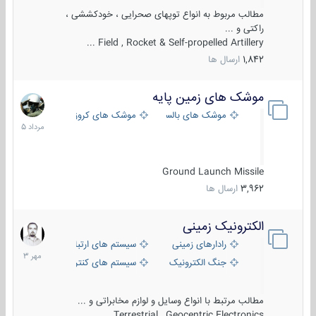
مطالب مربوط به انواع توپهای صحرایی ، خودکششی ،
راکتی و ...
Field , Rocket & Self-propelled Artillery ...
1,842
ارسال ها
موشک های زمین پایه
2
مرداد
موشک های بالستیک
موشک های کروز
1405
Ground Launch Missile
3,962
ارسال ها
الکترونیک زمینی
1
مهر
رادارهای زمینی
سیستم های ارتباطی و جمع آوری اطلاع
1403
جنگ الکترونیک
سیستم های کنترل آتش و تجهیزات الکتر
مطالب مرتبط با انواع وسایل و لوازم مخابراتی و ...
Terrestrial , Geocentric Electronics