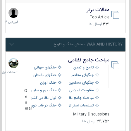
مقالات برتر
29
فروردین
Top Article
1404
331
ارسال ها
WAR AND HISTORY - بخش جنگ و تاریخ
مباحث جامع نظامی
4
ساعات
تاریخ و تمدن
جنگهای جهانی
قبل
جنگهای معاصر
جنگهای باستان
جنگهای مسلمین
جنگ آوران
مقاومت اسلامی
جنگ نرم و سایبری
G
e
مباحث جامع نظامی
توان نظامی کشورها
n
تسلیحات استراتژیک
جنگ در قاب دوربین
eral
Military Discussions
34,752
ارسال ها