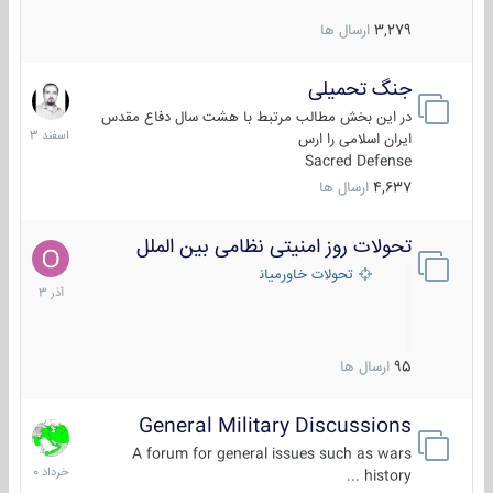
3,279
ارسال ها
جنگ تحمیلی
20
اسفند
در این بخش مطالب مرتبط با هشت سال دفاع مقدس
1403
ایران اسلامی را ارس
Sacred Defense
4,637
ارسال ها
تحولات روز امنیتی نظامی بین الملل
21
آذر
تحولات خاورمیانه
1403
95
ارسال ها
General Military Discussions
10
خرداد
A forum for general issues such as wars
1400
history ...