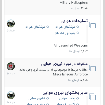
Military Helicopters
2,108
ارسال ها
تسلیحات هوایی
30
خرداد
موشکهای هوا به هوا
موشکهای هوا به سطح
1405
بمبها و راکت های هوایی
Air Launched Weapons
2,413
ارسال ها
متفرقه در مورد نیروی هوایی
7
مرداد
مطالب مرتبط با موضوعاتی که در لیست فوق وجود ندارد.
1405
Miscellaneous Airforcce
10,208
ارسال ها
سایر بخشهای نیروی هوایی
2
مرداد
پدافند هوایی
فناوری هوایی
1405
الکترونیک هوایی
موتورهای هوایی