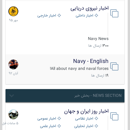
اخبار نیروی دریایی
27
مهر
اخبار داخلی
اخبار خارجی
1395
Navy News
300
ارسال ها
Navy - English
22
آبان
All about navy and naval forces!
1392
19
ارسال ها
NEWS SECTION - بخش خبر
اخبار روز ایران و جهان
5
ساعات
اخبار نظامی
اخبار عمومی
قبل
اخبار تحلیلی
اخبار علمی