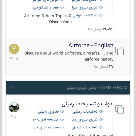
تاریخ نیروی هوایی
فضا و فضانوردی
دانشنامه هوایی
Air force Others Topics &
Discussions
19,094
ارسال ها
Airforce - English
15
مهر
Discuss about world airforces, aircrafts, ... and
1393
airforce history
27
ارسال ها
ARMY FORUM - بخش نیروی زمینی
ادوات و تسلیحات زمینی
21
آذر
تسلیحات زمینی
فناوری زمینی
1404
تاریخ نیروی زمینی
مقایسه ادوات جنگی
تسلیحات ضد زره
سیستم های حفاظت فعال
Army Gear & Equipment