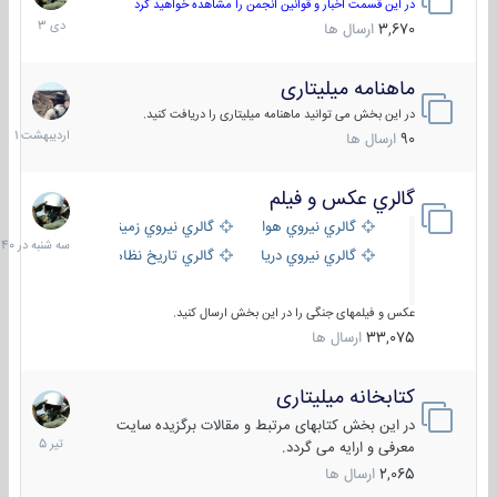
دی
در این قسمت اخبار و قوانین انجمن را مشاهده خواهید کرد
1403
3,670
ارسال ها
ماهنامه میلیتاری
30
اردیبهش
در این بخش می توانید ماهنامه میلیتاری را دریافت کنید.
1401
90
ارسال ها
گالري عكس و فيلم
سه
شنبه
گالري نيروي هوايي
گالري نيروي زميني
در
گالري نيروي دريايي
گالري تاریخ نظامی
15:40
عکس و فیلمهای جنگی را در این بخش ارسال کنید.
33,075
ارسال ها
کتابخانه میلیتاری
16
تیر
در این بخش کتابهای مرتبط و مقالات برگزیده سایت
1405
معرفی و ارایه می گردد.
2,065
ارسال ها