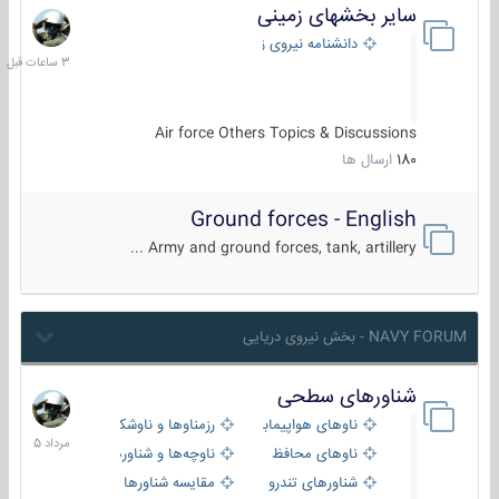
سایر بخشهای زمینی
3
ساعات
دانشنامه نیروی زمینی
قبل
Air force Others Topics & Discussions
180
ارسال ها
Ground forces - English
Army and ground forces, tank, artillery ...
NAVY FORUM - بخش نیروی دریایی
شناورهای سطحی
2
مرداد
ناوهای هواپیمابر و بالگرد بر
رزمناوها و ناوشکن‌ها
1405
ناوهای محافظ
ناوچه‌ها و شناورهای گشتی
شناورهای تندرو
مقایسه شناورها