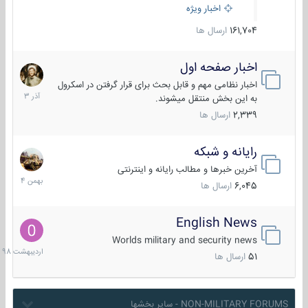
اخبار ویژه
161,704
ارسال ها
اخبار صفحه اول
7
آذر
اخبار نظامی مهم و قابل بحث برای قرار گرفتن در اسکرول
1403
به این بخش منتقل میشوند.
2,339
ارسال ها
رایانه و شبکه
30
بهمن
آخرین خبرها و مطالب رایانه و اینترنتی
1404
6,045
ارسال ها
English News
10
اردیبهش
Worlds military and security news
1398
51
ارسال ها
NON-MILITARY FORUMS - سایر بخشها