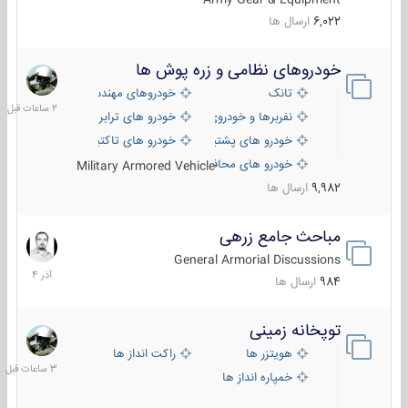
6,022
ارسال ها
خودروهای نظامی و زره پوش ها
2
ساعات
تانک
خودروهای مهندسی
قبل
نفربرها و خودروی های رزمی پیاده نظام
خودرو های ترابری نظامی
خودرو های پشتیبانی آتش ، شناسایی و ضد تانک
خودرو های تاکتیکی نظامی
خودرو های محافظت شده
Military Armored Vehicle
9,982
ارسال ها
مباحث جامع زرهی
7
آذر
General Armorial Discussions
1404
984
ارسال ها
توپخانه زمینی
3
ساعات
هویتزر ها
راکت انداز ها
قبل
خمپاره انداز ها