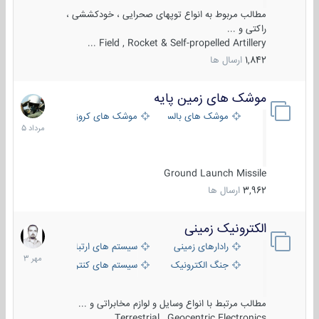
مطالب مربوط به انواع توپهای صحرایی ، خودکششی ،
راکتی و ...
Field , Rocket & Self-propelled Artillery ...
1,842
ارسال ها
موشک های زمین پایه
2
مرداد
موشک های بالستیک
موشک های کروز
1405
Ground Launch Missile
3,962
ارسال ها
الکترونیک زمینی
1
مهر
رادارهای زمینی
سیستم های ارتباطی و جمع آوری اطلاع
1403
جنگ الکترونیک
سیستم های کنترل آتش و تجهیزات الکتر
مطالب مرتبط با انواع وسایل و لوازم مخابراتی و ...
Terrestrial , Geocentric Electronics