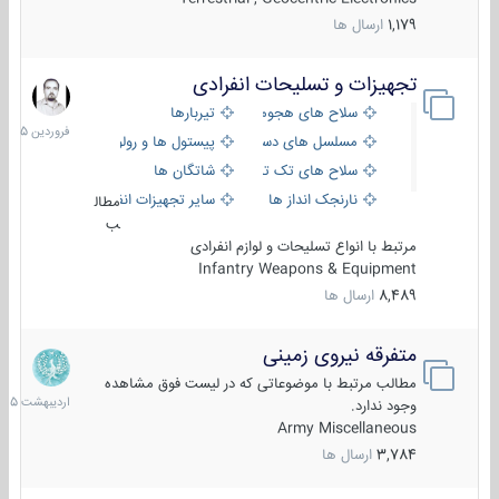
1,179
ارسال ها
تجهیزات و تسلیحات انفرادی
17
فروردین
سلاح های هجومی
تیربارها
1405
مسلسل های دستی
پیستول ها و رولورها
سلاح های تک تیر اندازی
شاتگان ها
نارنجک انداز ها
سایر تجهیزات انفرادی
مطال
ب
مرتبط با انواع تسلیحات و لوازم انفرادی
Infantry Weapons & Equipment
8,489
ارسال ها
متفرقه نیروی زمینی
27
اردیبهش
مطالب مرتبط با موضوعاتی که در لیست فوق مشاهده
1405
وجود ندارد.
Army Miscellaneous
3,784
ارسال ها