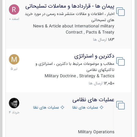
پیمان ها - قراردادها و معاملات تسلیحاتی
7
اسفند
اخبار ، اطلاعات و مقالات منتشر شده رسمی در مورد خرید
1400
های تسیحاتی
News & Article about International military
Contract , Pacts & Treaty
183
ارسال ها
دکترین و استراتژی
27
تیر
مطالب و موضوعات مرتبط با دکترین ، استراتژی و
1405
تاکتیکهای نظامی
Military Doctrine , Strategy & Tactics
12,050
ارسال ها
عملیات های نظامی
5
خرداد
عملیات های نظامی ایران
عملیات های نظامی خارجی
1404
Military Operations