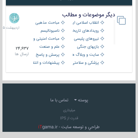
دیگر موضوعات و مطالب
8
اردیبهش
انقلاب اسلامی ایران
مباحث مذهبی
1405
رویدادهای تاریخی و مذهبی
ناسیونالیسم
نیروهای پلیسی
مباحث امنیتی و اطلاعاتی
بازیهای جنگی
علم و صنعت
24,637
ارسال ها
سایت و وبلاگ ها
پرسش و پاسخ
پزشکی و سلامتی
پیشنهادات و انتقادات
پوسته
تماس با ما
میلیتاری
قدرت از IPS
طراحي و توسعه سايت -
gama.ir
iT