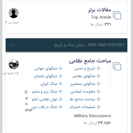
مقالات برتر
29
فروردین
Top Article
1404
331
ارسال ها
WAR AND HISTORY - بخش جنگ و تاریخ
مباحث جامع نظامی
25
دقیقه
تاریخ و تمدن
جنگهای جهانی
قبل
جنگهای معاصر
جنگهای باستان
جنگهای مسلمین
جنگ آوران
مقاومت اسلامی
جنگ نرم و سایبری
G
e
مباحث جامع نظامی
توان نظامی کشورها
n
تسلیحات استراتژیک
جنگ در قاب دوربین
eral
Military Discussions
34,752
ارسال ها