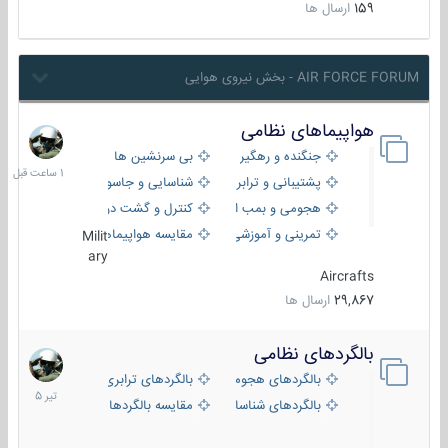
159
ارسال ها
AIR FORCE FORUM - بخش نیروی هوایی
هواپیماهای نظامی
1
ساعت
جنگنده و رهگیر
بی سرنشین ها
قبل
پشتیبانی و ترابری
شناسایی و جاسوسی
هجومی و بمب افکن
کنترل و گشت دریایی
تمرینی و آموزشی
مقایسه هواپیماها
Milit
ary
Aircrafts
29,867
ارسال ها
بالگردهای نظامی
22
تیر
بالگردهای هجومی
بالگردهای ترابری
1405
بالگردهای شناسایی
مقایسه بالگردها