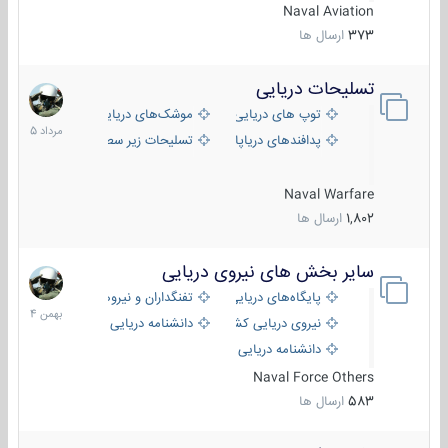
Naval Aviation
373
ارسال ها
تسلیحات دریایی
2
مرداد
توپ های دریایی
موشک‌های دریایی
1405
پدافندهای دریاپایه
تسلیحات زیر سطحی
Naval Warfare
1,802
ارسال ها
سایر بخش های نیروی دریایی
22
بهمن
پایگاه‌های دریایی
تفنگداران و نیروهای ویژه‌ی دریایی
1404
نیروی دریایی کشورهای مختلف
دانشنامه دریایی
دانشنامه دریایی کپی
Naval Force Others
583
ارسال ها