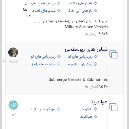
شناورهای پشتیبانی
بی سرنشین های دریایی
م
طا
ناوهای آبی خاکی و نیروبر
شناورهای اطلاعاتی و جاسوسی
لب
مربوط به انواع کشتیها و رزمناوها و ناوشکنها و ...
Military Surface Vessels
6,826
ارسال ها
شناور های زیرسطحی
31
اردیبهش
زیردریایی‌های استراتژیک
زیردریایی‌های تهاجمی
1405
زیردریایی های سبک
مباحث متفرقه زیرسطحی
Submerge Vessels & Submarines
1,540
ارسال ها
هوا دریا
12
دی
بالگردها
هواگردهای بال ثابت
1401
هواناوها