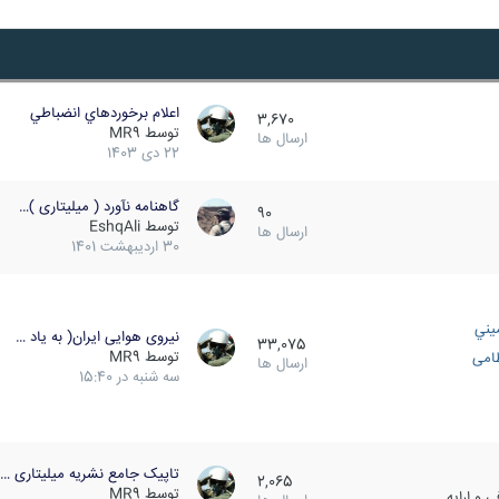
اعلام برخوردهاي انضباطي
3,670
توسط
MR9
ارسال ها
22 دی 1403
گاهنامه نآورد ( میلیتاری )…
90
توسط
EshqAli
ارسال ها
30 اردیبهشت 1401
يني
نیروی هوایی ایران( به یاد …
33,075
توسط
MR9
ظامی
ارسال ها
سه شنبه در 15:40
تاپیک جامع نشریه میلیتاری …
2,065
توسط
MR9
 و ارایه