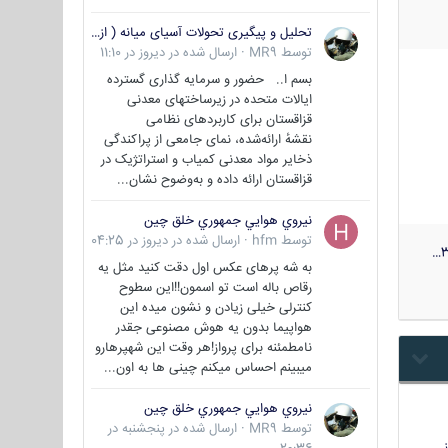
تحلیل و پیگیری تحولات آسیای میانه ( ازبکستان، تاجیکستان، ترکمنستان، قزاقستان و قرقیزستان )
توسط
MR9
·
ارسال شده در
دیروز در 11:10
بسم ا.. حضور و سرمایه گذاری گسترده
ایالات متحده در زیرساختهای معدنی
قزاقستان برای کاربردهای نظامی
نقشهٔ ارائه‌شده، نمای جامعی از پراکندگی
ذخایر مواد معدنی کمیاب و استراتژیک در
قزاقستان ارائه داده و به‌وضوح نشان...
نيروي هوايي جمهوري خلق چين
توسط
hfm
·
ارسال شده در
دیروز در 04:25
3
به شه پرهای عکس اول دقت کنید مثل یه
رقاص باله است تو اسمون!!این سطوح
کنترلی خیلی زیادن و نشون میده این
هواپیما بدون یه هوش مصنوعی جقدر
نامطمئنه برای پرواز!هر وقت این شهپرهارو
میبینم احساس میکنم چینی ها به اون...
نيروي هوايي جمهوري خلق چين
توسط
MR9
·
ارسال شده در
پنجشنبه در
…