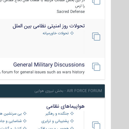
در این بخش مطالب مرتبط با هشت سال دفاع مقدس ایر
را ارس
Sacred Defense
تحولات روز امنیتی نظامی بین الملل
تحولات خاورمیانه
General Military Discussions
 forum for general issues such as wars history ...
AIR FORCE FORUM - بخش نیروی هوایی
هواپیماهای نظامی
جنگنده و رهگیر
بی سرنشین ها
پشتیبانی و ترابری
شناسایی و جا
هجومی و بمب افکن
کنترل و گشت د