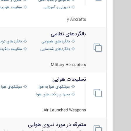
تمرینی و آموزشی
مقایسه هواپیم
y Aircrafts
بالگردهای نظامی
بالگردهای هجومی
بالگردهای تراب
بالگردهای شناسایی
مقایسه بالگرده
Military Helicopters
تسلیحات هوایی
موشکهای هوا به هوا
موشکهای هوا 
بمبها و راکت های هوایی
Air Launched Weapons
متفرقه در مورد نیروی هوایی