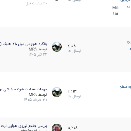
20 ساعات قبل
اها
Mili
tar
ری
بالگرد هجومی میل-28 هاوک (…
2,108
ا
توسط
MR9
ارسال ها
22 تیر 1405
به سطح
مهمات هدایت شونده سُرشی یو
2,413
توسط
MR9
ارسال ها
30 خرداد 1405
بررسی جامع نیروی هوایی ارت…
10,208