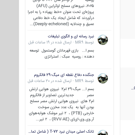
۲۰۲۵، نیروهای مسلح اوکراین (AFU)
پروژه‌ای تحت عنوان «خط پهپاد» را به اجرا
درآوردند که شامل ایجاد یک خط دفاعی
عمیق و چندلایه (Deeply-echeloned)...
نبرد رسانه ای و الگوی تبلیغات
توسط
MR9
·
ارسال شده در
19 ساعات قبل
بسم ا... بازی قهرمانان گوستمول توسعه
دهنده : روسیه سبک : استراتژی
جنگنده دفاع نقطه ای میگ-29 فالکروم
توسط
MR9
·
ارسال شده در
20 ساعات قبل
بسم ا... میگ-29 ام2 نیروی هوایی ارتش
مصر جدیدترین تصاویر از فالکروم
ام2 های نیروی هوایی ارتش مصر مسلح
بودن آنها به یک عدد مخزن سوخت
خارجی (PTB) ، ۲ تیر موشک هوابه‌هوای
آر.وی.وی-ای‌ای (RVV-AE) ، ۲ تیر...
تانک اصلی میدان نبرد T-72 ( شامل تمامی گونه ها )