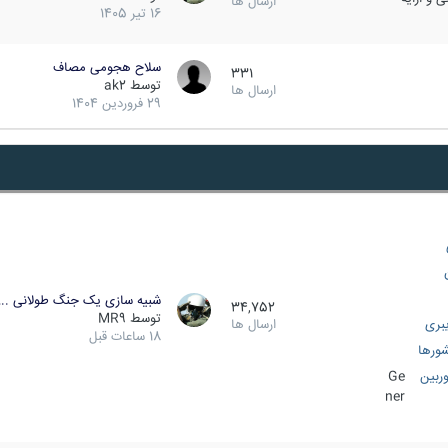
ارسال ها
16 تیر 1405
سلاح هجومی مصاف
331
توسط
ak2
ارسال ها
29 فروردین 1404
شبیه سازی یک جنگ طولانی ..
34,752
توسط
MR9
بری
ارسال ها
18 ساعات قبل
ورها
ربین
Ge
ner