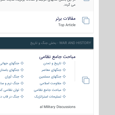
می گردد.
مقالات برتر
Top Article
WAR AND HISTORY - بخش جنگ و تاریخ
مباحث جامع نظامی
تاریخ و تمدن
جنگهای جهانی
جنگهای معاصر
جنگهای باستان
جنگهای مسلمین
جنگ آوران
مقاومت اسلامی
جنگ نرم و سای
مباحث جامع نظامی
توان نظامی کش
تسلیحات استراتژیک
جنگ در قاب دو
al Military Discussions