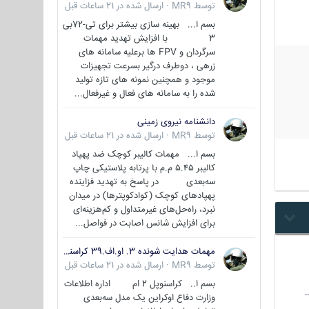
توسط
MR9
·
ارسال شده در
21 ساعات قبل
بسم ا... بهینه سازی بیشتر برای تی-72بی
3 با افزایش تهدید مهمات
سرگردان و FPV ها برعلیه سامانه های
زرهی ، دوطرف درگیر بسرعت تجهیزات
موجود و همچنین نمونه های تازه تولید
شده را به سامانه های فعال و غیرفعال...
دانشنامه نیروی زمینی
توسط
MR9
·
ارسال شده در
21 ساعات قبل
بسم ا... مهمات کالیبر کوچک ضد پهپاد
کالیبر ۵.۴۵ م.م با پرتابه پلاستیکی چاپ
سه‌بعدی در پاسخ به تهدید فزاینده
پهپادهای کوچک (کوادکوپترها) در میدان
نبرد، راه‌حل‌های غیرمتداول و کم‌هزینه‌ای
برای افزایش شانس اصابت در فواصل...
مهمات هدایت شونده 3. او.اف.39 کراسنوپل/بصیر( Krasnopol 3OF39 )
توسط
MR9
·
ارسال شده در
21 ساعات قبل
بسم ا.. کراسنوپل 2 ام اداره اطلاعات
وزارت دفاع اوکراین یک مدل سه‌بعدی