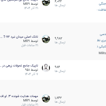
6,022
جنگی
توسط
MR9
ارسال ها
21 آذر 1404
اظت فعال
دسی
تانک اصلی میدان نبرد T-72 …
9,982
بری نظامی
توسط
MR9
ارسال ها
21 ساعات قبل
انک
تیکی نظامی
Mili
تاپیک جامع تحولات زرهی در …
984
توسط
951
ارسال ها
7 آذر 1404
مهمات هدایت شونده 3. او.اف…
1,842
توسط
MR9
ارسال ها
21 ساعات قبل