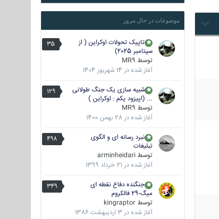
موضوعات در حال مرور
تاپیک تحولات اوکراین ( از
35
سپتامبر 2025)
توسط
MR9
آغاز شده در
14 شهریور 1404
شبیه سازی یک جنگ طولانی
129
... (اپیزود یکم : اوکراین )
توسط
MR9
آغاز شده در
28 بهمن 1400
نبرد رسانه ای و الگوی
498
تبلیغات
توسط
arminheidari
آغاز شده در
21 خرداد 1399
جنگنده دفاع نقطه ای
349
میگ-29 فالکروم
توسط
kingraptor
آغاز شده در
3 اردیبهشت 1386