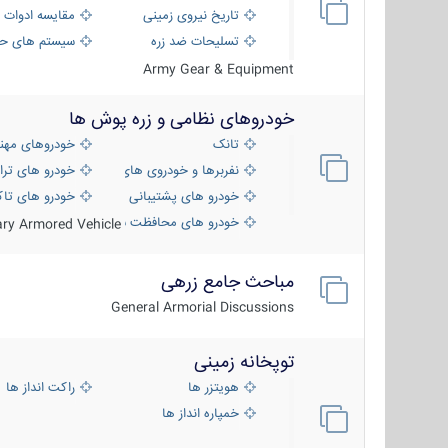
تاریخ نیروی زمینی
مقایسه ادوات 
تسلیحات ضد زره
سیستم های حف
Army Gear & Equipment
خودروهای نظامی و زره پوش ها
تانک
خودروهای مهن
نفربرها و خودروی های رزمی پیاده نظام
خودرو های ترا
خودرو های پشتیبانی آتش ، شناسایی و ضد ت
خودرو های تاک
خودرو های محافظت شده
tary Armored Vehicle
مباحث جامع زرهی
General Armorial Discussions
توپخانه زمینی
هویتزر ها
راکت انداز ها
خمپاره انداز ها