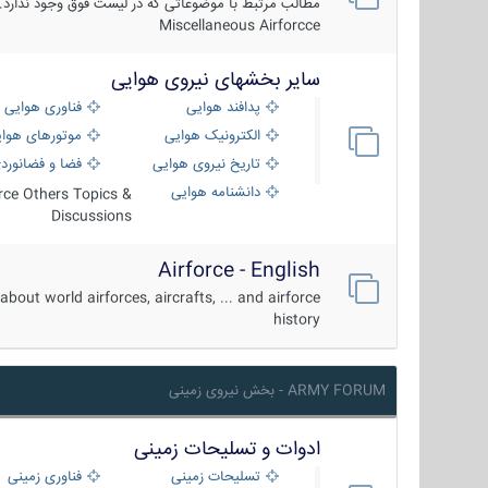
مطالب مرتبط با موضوعاتی که در لیست فوق وجود ندارد.
Miscellaneous Airforcce
سایر بخشهای نیروی هوایی
پدافند هوایی
فناوری هوایی
الکترونیک هوایی
موتورهای هوا
تاریخ نیروی هوایی
فضا و فضانورد
دانشنامه هوایی
orce Others Topics &
Discussions
Airforce - English
about world airforces, aircrafts, ... and airforce
history
ARMY FORUM - بخش نیروی زمینی
ادوات و تسلیحات زمینی
تسلیحات زمینی
فناوری زمینی