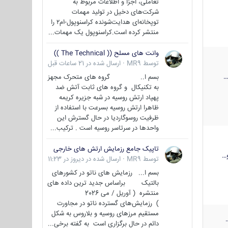
تعاملی، اجزا و اطلاعات مربوط به
شرکت‌های دخیل در تولید مهمات
توپخانه‌ای هدایت‌شونده کراسنوپول-ام۲ را
منتشر کرده است.کراسنوپول یک مهمات...
وانت های مسلح (( The Technical ))
توسط
MR9
·
ارسال شده در
21 ساعات قبل
بسم ا.. گروه های متحرک مجهز
به تکنیکال و گروه های ثابت آتش ضد
پهپاد ارتش روسیه در شبه جزیره کریمه
ظاهرا ارتش روسیه بسرعت با استفاده از
ظرفیت روسوگاردیا در حال گسترش این
واحدها در سرتاسر روسیه است . ترکیب...
تاپیک جامع رزمایش ارتش های خارجی
…
توسط
MR9
·
ارسال شده در
دیروز در 11:23
بسم ا... رزمایش های ناتو در کشورهای
بالتیک براساس جدید ترین داده های
منتشره ( آوریل / می 2026
) رزمایش‌های گسترده ناتو در مجاورت
مستقیم مرزهای روسیه و بلاروس به شکل
دائم در حال برگزاری است به گفته برخی...