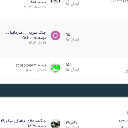
ان اسلامی
توسط
951
ارسال ها
20 اسفند 1403
جنگ سوریه .... سازمانها ،…
95
توسط
Oshida1
ارسال ها
21 آذر 1403
159
توسط
scorpion57
ارسال ها
10 خرداد 1400
A
سوسی
جنگنده دفاع نقطه ای میگ-29…
29,867
توسط
MR9
ریایی
ارسال ها