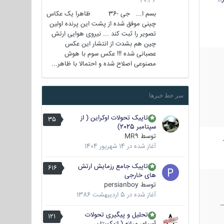
20:36
بسم ا... جی -36 ظاهرا یک عکاس
چینی موفق شده از پشت این پرنده اولین
تصویر را ثبت کند ... نیروی هوایی ارتش
چین هم بشدت از انتشار این عکس
عصبانی شده !!! عکس سوم با هوش
مصنوعی اصلاح شده و احتمالا با ظاهر...
سر خط خبرها
تاپیک تحولات اوکراین ( از
35
سپتامبر 2025)
توسط
MR9
آغاز شده در
14 شهریور 1404
تاپیک جامع رزمایش ارتش
616
های خارجی
توسط
persianboy
آغاز شده در
5 اردیبهشت 1386
تحلیل و پیگیری تحولات
121
آسیای میانه ( ازبکستان،