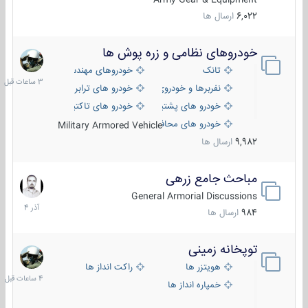
6,022
ارسال ها
خودروهای نظامی و زره پوش ها
3
ساعات
تانک
خودروهای مهندسی
قبل
نفربرها و خودروی های رزمی پیاده نظام
خودرو های ترابری نظامی
خودرو های پشتیبانی آتش ، شناسایی و ضد تانک
خودرو های تاکتیکی نظامی
خودرو های محافظت شده
Military Armored Vehicle
9,982
ارسال ها
مباحث جامع زرهی
7
آذر
General Armorial Discussions
1404
984
ارسال ها
توپخانه زمینی
4
ساعات
هویتزر ها
راکت انداز ها
قبل
خمپاره انداز ها