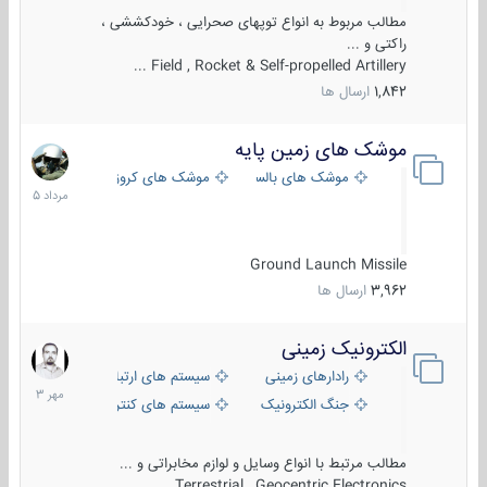
مطالب مربوط به انواع توپهای صحرایی ، خودکششی ،
راکتی و ...
Field , Rocket & Self-propelled Artillery ...
1,842
ارسال ها
موشک های زمین پایه
2
مرداد
موشک های بالستیک
موشک های کروز
1405
Ground Launch Missile
3,962
ارسال ها
الکترونیک زمینی
1
مهر
رادارهای زمینی
سیستم های ارتباطی و جمع آوری اطلاع
1403
جنگ الکترونیک
سیستم های کنترل آتش و تجهیزات الکتر
مطالب مرتبط با انواع وسایل و لوازم مخابراتی و ...
Terrestrial , Geocentric Electronics