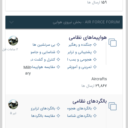
159
ارسال ها
AIR FORCE FORUM - بخش نیروی هوایی
هواپیماهای نظامی
2
ساعات
جنگنده و رهگیر
بی سرنشین ها
قبل
پشتیبانی و ترابری
شناسایی و جاسوسی
هجومی و بمب افکن
کنترل و گشت دریایی
تمرینی و آموزشی
مقایسه هواپیماها
Milit
ary
Aircrafts
29,867
ارسال ها
بالگردهای نظامی
22
تیر
بالگردهای هجومی
بالگردهای ترابری
1405
بالگردهای شناسایی
مقایسه بالگردها