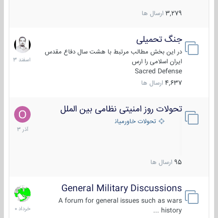
3,279
ارسال ها
جنگ تحمیلی
20
اسفند
در این بخش مطالب مرتبط با هشت سال دفاع مقدس
1403
ایران اسلامی را ارس
Sacred Defense
4,637
ارسال ها
تحولات روز امنیتی نظامی بین الملل
21
آذر
تحولات خاورمیانه
1403
95
ارسال ها
General Military Discussions
10
خرداد
A forum for general issues such as wars
1400
history ...