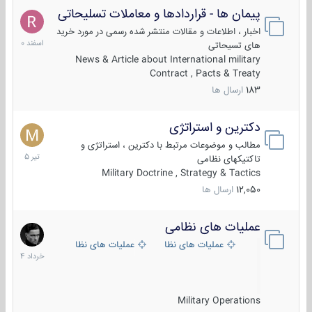
پیمان ها - قراردادها و معاملات تسلیحاتی
7
اسفند
اخبار ، اطلاعات و مقالات منتشر شده رسمی در مورد خرید
1400
های تسیحاتی
News & Article about International military
Contract , Pacts & Treaty
183
ارسال ها
دکترین و استراتژی
27
تیر
مطالب و موضوعات مرتبط با دکترین ، استراتژی و
1405
تاکتیکهای نظامی
Military Doctrine , Strategy & Tactics
12,050
ارسال ها
عملیات های نظامی
5
خرداد
عملیات های نظامی ایران
عملیات های نظامی خارجی
1404
Military Operations