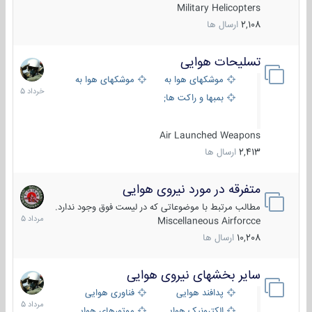
Military Helicopters
2,108
ارسال ها
تسلیحات هوایی
30
خرداد
موشکهای هوا به هوا
موشکهای هوا به سطح
1405
بمبها و راکت های هوایی
Air Launched Weapons
2,413
ارسال ها
متفرقه در مورد نیروی هوایی
7
مرداد
مطالب مرتبط با موضوعاتی که در لیست فوق وجود ندارد.
1405
Miscellaneous Airforcce
10,208
ارسال ها
سایر بخشهای نیروی هوایی
2
مرداد
پدافند هوایی
فناوری هوایی
1405
الکترونیک هوایی
موتورهای هوایی