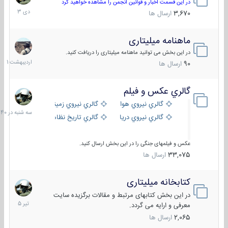
دی
در این قسمت اخبار و قوانین انجمن را مشاهده خواهید کرد
1403
3,670
ارسال ها
ماهنامه میلیتاری
30
اردیبهش
در این بخش می توانید ماهنامه میلیتاری را دریافت کنید.
1401
90
ارسال ها
گالري عكس و فيلم
سه
شنبه
گالري نيروي هوايي
گالري نيروي زميني
در
گالري نيروي دريايي
گالري تاریخ نظامی
15:40
عکس و فیلمهای جنگی را در این بخش ارسال کنید.
33,075
ارسال ها
کتابخانه میلیتاری
16
تیر
در این بخش کتابهای مرتبط و مقالات برگزیده سایت
1405
معرفی و ارایه می گردد.
2,065
ارسال ها