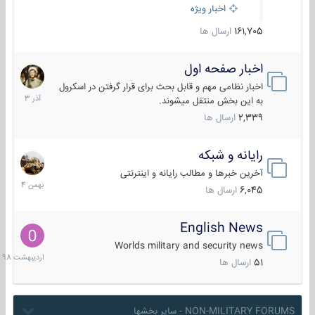
اخبار ویژه
161,705
ارسال ها
اخبار صفحه اول
7
آذر
اخبار نظامی مهم و قابل بحث برای قرار گرفتن در اسکرول
1403
به این بخش منتقل میشوند.
2,339
ارسال ها
رایانه و شبکه
30
بهمن
آخرین خبرها و مطالب رایانه و اینترنتی
1404
6,045
ارسال ها
English News
10
اردیبهش
Worlds military and security news
1398
51
ارسال ها
NON-MILITARY FORUMS - سایر بخشها