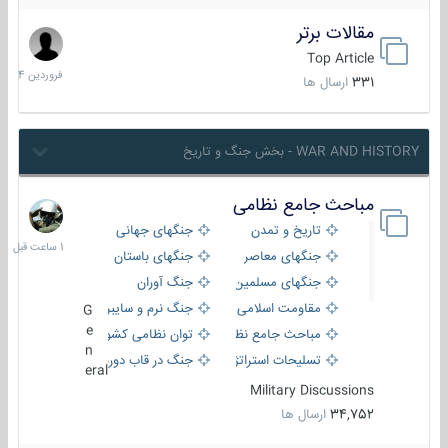
مقالات برتر
29
فروردین
Top Article
1404
331
ارسال ها
WAR AND HISTORY - بخش جنگ و تاریخ
مباحث جامع نظامی
1
ساعت
تاریخ و تمدن
جنگهای جهانی
قبل
جنگهای معاصر
جنگهای باستان
جنگهای مسلمین
جنگ آوران
مقاومت اسلامی
جنگ نرم و سایبری
G
e
مباحث جامع نظامی
توان نظامی کشورها
n
تسلیحات استراتژیک
جنگ در قاب دوربین
eral
Military Discussions
34,752
ارسال ها