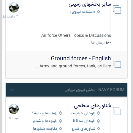
سایر بخشهای زمینی
3
ساعات
دانشنامه نیروی زمینی
قبل
Air force Others Topics & Discussions
180
ارسال ها
Ground forces - English
Army and ground forces, tank, artillery ...
NAVY FORUM - بخش نیروی دریایی
شناورهای سطحی
2
مرداد
ناوهای هواپیمابر و بالگرد بر
رزمناوها و ناوشکن‌ها
1405
ناوهای محافظ
ناوچه‌ها و شناورهای گشتی
شناورهای تندرو
مقایسه شناورها