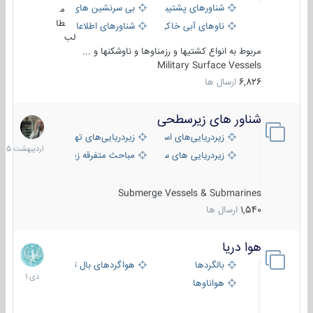
شناورهای پشتیبانی
بی سرنشین های دریایی
م
طا
ناوهای آبی خاکی و نیروبر
شناورهای اطلاعاتی و جاسوسی
لب
مربوط به انواع کشتیها و رزمناوها و ناوشکنها و ...
Military Surface Vessels
6,826
ارسال ها
شناور های زیرسطحی
31
اردیبهش
زیردریایی‌های استراتژیک
زیردریایی‌های تهاجمی
1405
زیردریایی های سبک
مباحث متفرقه زیرسطحی
Submerge Vessels & Submarines
1,540
ارسال ها
هوا دریا
12
دی
بالگردها
هواگردهای بال ثابت
1401
هواناوها