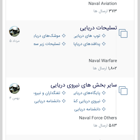
Naval Aviation
373
ارسال ها
تسلیحات دریایی
2
مرداد
توپ های دریایی
موشک‌های دریایی
1405
پدافندهای دریاپایه
تسلیحات زیر سطحی
Naval Warfare
1,802
ارسال ها
سایر بخش های نیروی دریایی
22
بهمن
پایگاه‌های دریایی
تفنگداران و نیروهای ویژه‌ی دریایی
1404
نیروی دریایی کشورهای مختلف
دانشنامه دریایی
دانشنامه دریایی کپی
Naval Force Others
583
ارسال ها