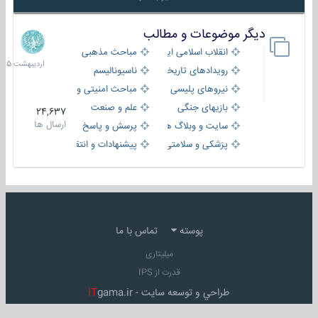
دیگر موضوعات و مطالب
8
اردیبهش
انقلاب اسلامی ایران
مباحث مذهبی
1405
رویدادهای تاریخی و مذهبی
ناسیونالیسم
نیروهای پلیسی
مباحث امنیتی و اطلاعاتی
بازیهای جنگی
علم و صنعت
24,637
ارسال ها
سایت و وبلاگ ها
پرسش و پاسخ
پزشکی و سلامتی
پیشنهادات و انتقادات
پوسته
تماس با ما
میلیتاری
قدرت از IPS
طراحي و توسعه سايت -
gama.ir
iT