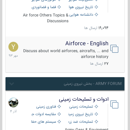
تاریخ نیروی هوایی
فضا و فضانوردی
دانشنامه هوایی
Air force Others Topics &
Discussions
19,094
ارسال ها
Airforce - English
15
مهر
Discuss about world airforces, aircrafts, ... and
1393
airforce history
27
ارسال ها
ARMY FORUM - بخش نیروی زمینی
ادوات و تسلیحات زمینی
21
آذر
تسلیحات زمینی
فناوری زمینی
1404
تاریخ نیروی زمینی
مقایسه ادوات جنگی
تسلیحات ضد زره
سیستم های حفاظت فعال
Army Gear & Equipment