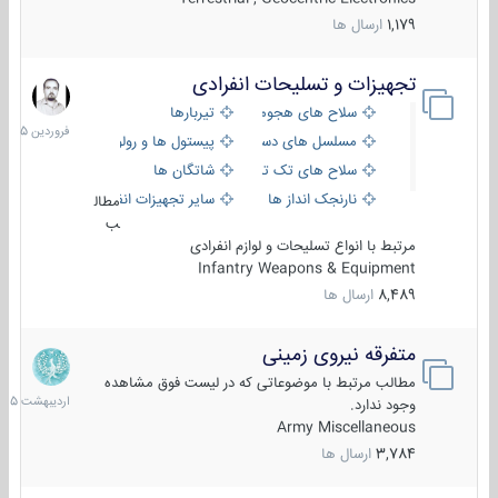
1,179
ارسال ها
تجهیزات و تسلیحات انفرادی
17
فروردین
سلاح های هجومی
تیربارها
1405
مسلسل های دستی
پیستول ها و رولورها
سلاح های تک تیر اندازی
شاتگان ها
نارنجک انداز ها
سایر تجهیزات انفرادی
مطال
ب
مرتبط با انواع تسلیحات و لوازم انفرادی
Infantry Weapons & Equipment
8,489
ارسال ها
متفرقه نیروی زمینی
27
اردیبهش
مطالب مرتبط با موضوعاتی که در لیست فوق مشاهده
1405
وجود ندارد.
Army Miscellaneous
3,784
ارسال ها