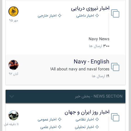
اخبار نیروی دریایی
27
مهر
اخبار داخلی
اخبار خارجی
1395
Navy News
300
ارسال ها
Navy - English
22
آبان
All about navy and naval forces!
1392
19
ارسال ها
NEWS SECTION - بخش خبر
اخبار روز ایران و جهان
11
دقیقه
اخبار نظامی
اخبار عمومی
قبل
اخبار تحلیلی
اخبار علمی