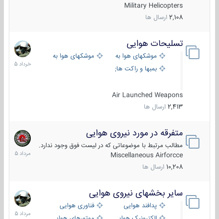
Military Helicopters
2,108
ارسال ها
تسلیحات هوایی
30
خرداد
موشکهای هوا به هوا
موشکهای هوا به سطح
1405
بمبها و راکت های هوایی
Air Launched Weapons
2,413
ارسال ها
متفرقه در مورد نیروی هوایی
7
مرداد
مطالب مرتبط با موضوعاتی که در لیست فوق وجود ندارد.
1405
Miscellaneous Airforcce
10,208
ارسال ها
سایر بخشهای نیروی هوایی
2
مرداد
پدافند هوایی
فناوری هوایی
1405
الکترونیک هوایی
موتورهای هوایی