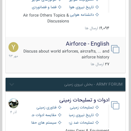
تاریخ نیروی هوایی
فضا و فضانوردی
دانشنامه هوایی
Air force Others Topics &
Discussions
19,094
ارسال ها
Airforce - English
15
مهر
Discuss about world airforces, aircrafts, ... and
1393
airforce history
27
ارسال ها
ARMY FORUM - بخش نیروی زمینی
ادوات و تسلیحات زمینی
21
آذر
تسلیحات زمینی
فناوری زمینی
1404
تاریخ نیروی زمینی
مقایسه ادوات جنگی
تسلیحات ضد زره
سیستم های حفاظت فعال
Army Gear & Equipment