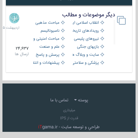
دیگر موضوعات و مطالب
8
اردیبهش
انقلاب اسلامی ایران
مباحث مذهبی
1405
رویدادهای تاریخی و مذهبی
ناسیونالیسم
نیروهای پلیسی
مباحث امنیتی و اطلاعاتی
بازیهای جنگی
علم و صنعت
24,637
ارسال ها
سایت و وبلاگ ها
پرسش و پاسخ
پزشکی و سلامتی
پیشنهادات و انتقادات
پوسته
تماس با ما
میلیتاری
قدرت از IPS
طراحي و توسعه سايت -
gama.ir
iT