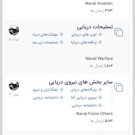
Naval Aviation
373
ارسال ها
تسلیحات دریایی
2
مرداد
توپ های دریایی
موشک‌های دریایی
1405
پدافندهای دریاپایه
تسلیحات زیر سطحی
Naval Warfare
1,802
ارسال ها
سایر بخش های نیروی دریایی
22
بهمن
پایگاه‌های دریایی
تفنگداران و نیروهای ویژه‌ی دریایی
1404
نیروی دریایی کشورهای مختلف
دانشنامه دریایی
دانشنامه دریایی کپی
Naval Force Others
583
ارسال ها