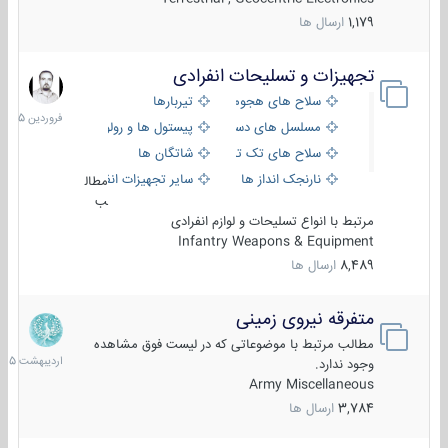
1,179
ارسال ها
تجهیزات و تسلیحات انفرادی
17
فروردین
سلاح های هجومی
تیربارها
1405
مسلسل های دستی
پیستول ها و رولورها
سلاح های تک تیر اندازی
شاتگان ها
نارنجک انداز ها
سایر تجهیزات انفرادی
مطال
ب
مرتبط با انواع تسلیحات و لوازم انفرادی
Infantry Weapons & Equipment
8,489
ارسال ها
متفرقه نیروی زمینی
27
اردیبهش
مطالب مرتبط با موضوعاتی که در لیست فوق مشاهده
1405
وجود ندارد.
Army Miscellaneous
3,784
ارسال ها