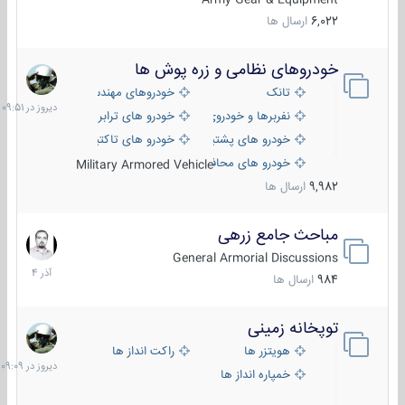
6,022
ارسال ها
خودروهای نظامی و زره پوش ها
دیروز
در
تانک
خودروهای مهندسی
09:51
نفربرها و خودروی های رزمی پیاده نظام
خودرو های ترابری نظامی
خودرو های پشتیبانی آتش ، شناسایی و ضد تانک
خودرو های تاکتیکی نظامی
خودرو های محافظت شده
Military Armored Vehicle
9,982
ارسال ها
مباحث جامع زرهی
7
آذر
General Armorial Discussions
1404
984
ارسال ها
توپخانه زمینی
دیروز
در
هویتزر ها
راکت انداز ها
09:09
خمپاره انداز ها