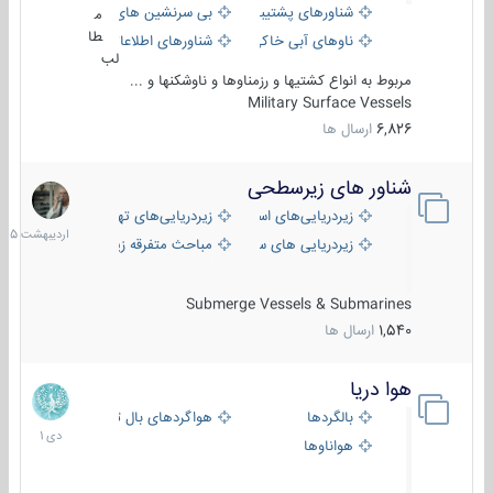
شناورهای پشتیبانی
بی سرنشین های دریایی
م
طا
ناوهای آبی خاکی و نیروبر
شناورهای اطلاعاتی و جاسوسی
لب
مربوط به انواع کشتیها و رزمناوها و ناوشکنها و ...
Military Surface Vessels
6,826
ارسال ها
شناور های زیرسطحی
31
اردیبهش
زیردریایی‌های استراتژیک
زیردریایی‌های تهاجمی
1405
زیردریایی های سبک
مباحث متفرقه زیرسطحی
Submerge Vessels & Submarines
1,540
ارسال ها
هوا دریا
12
دی
بالگردها
هواگردهای بال ثابت
1401
هواناوها