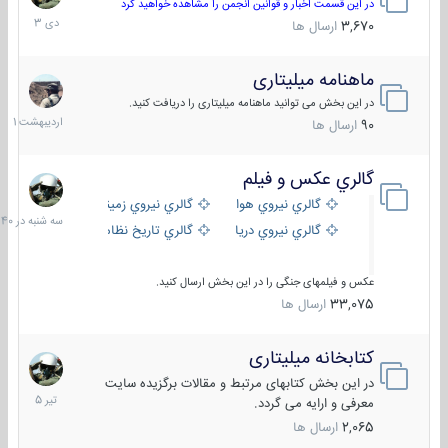
دی
در این قسمت اخبار و قوانین انجمن را مشاهده خواهید کرد
1403
3,670
ارسال ها
ماهنامه میلیتاری
30
اردیبهش
در این بخش می توانید ماهنامه میلیتاری را دریافت کنید.
1401
90
ارسال ها
گالري عكس و فيلم
سه
شنبه
گالري نيروي هوايي
گالري نيروي زميني
در
گالري نيروي دريايي
گالري تاریخ نظامی
15:40
عکس و فیلمهای جنگی را در این بخش ارسال کنید.
33,075
ارسال ها
کتابخانه میلیتاری
16
تیر
در این بخش کتابهای مرتبط و مقالات برگزیده سایت
1405
معرفی و ارایه می گردد.
2,065
ارسال ها