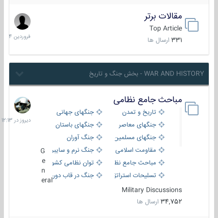
مقالات برتر
29
فروردین
Top Article
1404
331
ارسال ها
WAR AND HISTORY - بخش جنگ و تاریخ
مباحث جامع نظامی
دیروز
در
تاریخ و تمدن
جنگهای جهانی
12:13
جنگهای معاصر
جنگهای باستان
جنگهای مسلمین
جنگ آوران
مقاومت اسلامی
جنگ نرم و سایبری
G
e
مباحث جامع نظامی
توان نظامی کشورها
n
تسلیحات استراتژیک
جنگ در قاب دوربین
eral
Military Discussions
34,752
ارسال ها