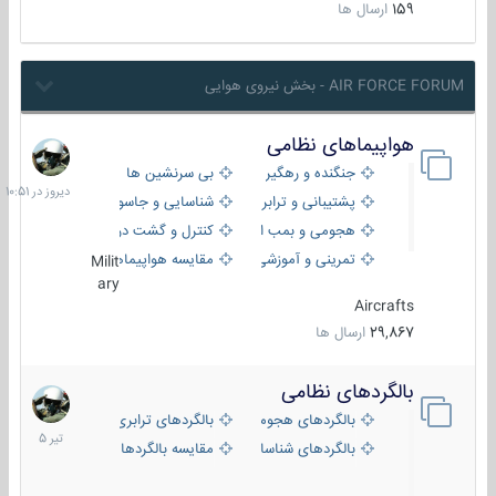
159
ارسال ها
AIR FORCE FORUM - بخش نیروی هوایی
هواپیماهای نظامی
دیروز
در
جنگنده و رهگیر
بی سرنشین ها
10:51
پشتیبانی و ترابری
شناسایی و جاسوسی
هجومی و بمب افکن
کنترل و گشت دریایی
تمرینی و آموزشی
مقایسه هواپیماها
Milit
ary
Aircrafts
29,867
ارسال ها
بالگردهای نظامی
22
تیر
بالگردهای هجومی
بالگردهای ترابری
1405
بالگردهای شناسایی
مقایسه بالگردها