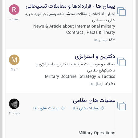
پیمان ها - قراردادها و معاملات تسلیحاتی
7
اسفند
اخبار ، اطلاعات و مقالات منتشر شده رسمی در مورد خرید
1400
های تسیحاتی
News & Article about International military
Contract , Pacts & Treaty
183
ارسال ها
دکترین و استراتژی
27
تیر
مطالب و موضوعات مرتبط با دکترین ، استراتژی و
1405
تاکتیکهای نظامی
Military Doctrine , Strategy & Tactics
12,050
ارسال ها
عملیات های نظامی
5
خرداد
عملیات های نظامی ایران
عملیات های نظامی خارجی
1404
Military Operations