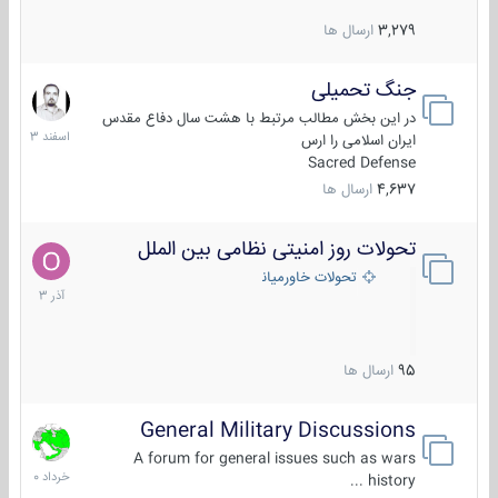
3,279
ارسال ها
جنگ تحمیلی
20
اسفند
در این بخش مطالب مرتبط با هشت سال دفاع مقدس
1403
ایران اسلامی را ارس
Sacred Defense
4,637
ارسال ها
تحولات روز امنیتی نظامی بین الملل
21
آذر
تحولات خاورمیانه
1403
95
ارسال ها
General Military Discussions
10
خرداد
A forum for general issues such as wars
1400
history ...