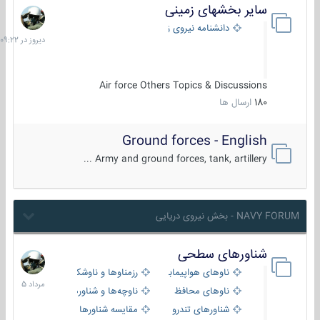
سایر بخشهای زمینی
دیروز
در
دانشنامه نیروی زمینی
09:22
Air force Others Topics & Discussions
180
ارسال ها
Ground forces - English
Army and ground forces, tank, artillery ...
NAVY FORUM - بخش نیروی دریایی
شناورهای سطحی
2
مرداد
ناوهای هواپیمابر و بالگرد بر
رزمناوها و ناوشکن‌ها
1405
ناوهای محافظ
ناوچه‌ها و شناورهای گشتی
شناورهای تندرو
مقایسه شناورها