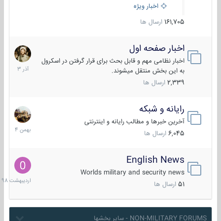
اخبار ویژه
161,705
ارسال ها
اخبار صفحه اول
7
آذر
اخبار نظامی مهم و قابل بحث برای قرار گرفتن در اسکرول
1403
به این بخش منتقل میشوند.
2,339
ارسال ها
رایانه و شبکه
30
بهمن
آخرین خبرها و مطالب رایانه و اینترنتی
1404
6,045
ارسال ها
English News
10
اردیبهش
Worlds military and security news
1398
51
ارسال ها
NON-MILITARY FORUMS - سایر بخشها