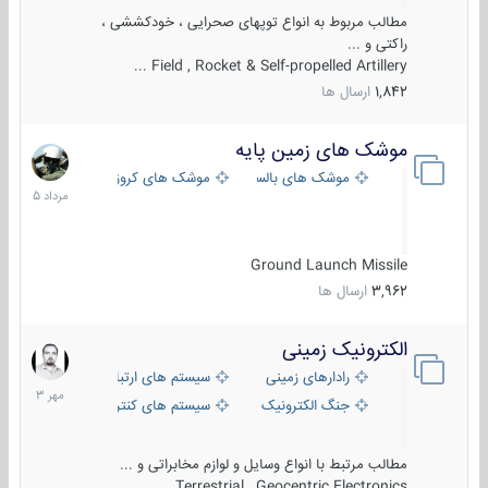
مطالب مربوط به انواع توپهای صحرایی ، خودکششی ،
راکتی و ...
Field , Rocket & Self-propelled Artillery ...
1,842
ارسال ها
موشک های زمین پایه
2
مرداد
موشک های بالستیک
موشک های کروز
1405
Ground Launch Missile
3,962
ارسال ها
الکترونیک زمینی
1
مهر
رادارهای زمینی
سیستم های ارتباطی و جمع آوری اطلاع
1403
جنگ الکترونیک
سیستم های کنترل آتش و تجهیزات الکتر
مطالب مرتبط با انواع وسایل و لوازم مخابراتی و ...
Terrestrial , Geocentric Electronics