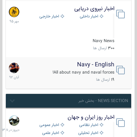
اخبار نیروی دریایی
27
مهر
اخبار داخلی
اخبار خارجی
1395
Navy News
300
ارسال ها
Navy - English
22
آبان
All about navy and naval forces!
1392
19
ارسال ها
NEWS SECTION - بخش خبر
اخبار روز ایران و جهان
دیروز
در
اخبار نظامی
اخبار عمومی
13:11
اخبار تحلیلی
اخبار علمی