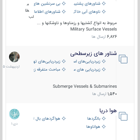
شناورهای پشتیبانی
بی سرنشین های دریایی
م
طا
ناوهای آبی خاکی و نیروبر
شناورهای اطلاعاتی و جاسوسی
لب
مربوط به انواع کشتیها و رزمناوها و ناوشکنها و ...
Military Surface Vessels
6,826
ارسال ها
شناور های زیرسطحی
31
اردیبهش
زیردریایی‌های استراتژیک
زیردریایی‌های تهاجمی
1405
زیردریایی های سبک
مباحث متفرقه زیرسطحی
Submerge Vessels & Submarines
1,540
ارسال ها
هوا دریا
12
دی
بالگردها
هواگردهای بال ثابت
1401
هواناوها