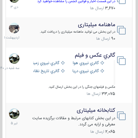
دی
در این قسمت اخبار و قوانین انجمن را مشاهده خواهید کرد
1403
3,670
ارسال ها
ماهنامه میلیتاری
30
اردیبهش
در این بخش می توانید ماهنامه میلیتاری را دریافت کنید.
1401
90
ارسال ها
گالري عكس و فيلم
سه
شنبه
گالري نيروي هوايي
گالري نيروي زميني
در
گالري نيروي دريايي
گالري تاریخ نظامی
15:40
عکس و فیلمهای جنگی را در این بخش ارسال کنید.
33,075
ارسال ها
کتابخانه میلیتاری
16
تیر
در این بخش کتابهای مرتبط و مقالات برگزیده سایت
1405
معرفی و ارایه می گردد.
2,065
ارسال ها