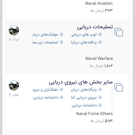
Naval Aviation
373
ارسال ها
تسلیحات دریایی
2
مرداد
توپ های دریایی
موشک‌های دریایی
1405
پدافندهای دریاپایه
تسلیحات زیر سطحی
Naval Warfare
1,802
ارسال ها
سایر بخش های نیروی دریایی
22
بهمن
پایگاه‌های دریایی
تفنگداران و نیروهای ویژه‌ی دریایی
1404
نیروی دریایی کشورهای مختلف
دانشنامه دریایی
دانشنامه دریایی کپی
Naval Force Others
583
ارسال ها