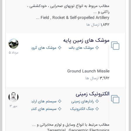
مطالب مربوط به انواع توپهای صحرایی ، خودکششی ،
راکتی و ...
Field , Rocket & Self-propelled Artillery ...
1,842
ارسال ها
موشک های زمین پایه
2
مرداد
موشک های بالستیک
موشک های کروز
1405
Ground Launch Missile
3,962
ارسال ها
الکترونیک زمینی
1
مهر
رادارهای زمینی
سیستم های ارتباطی و جمع آوری اطلاع
1403
جنگ الکترونیک
سیستم های کنترل آتش و تجهیزات الکتر
مطالب مرتبط با انواع وسایل و لوازم مخابراتی و ...
Terrestrial , Geocentric Electronics