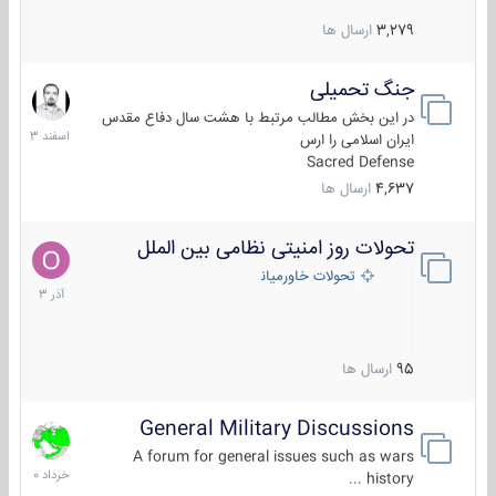
3,279
ارسال ها
جنگ تحمیلی
20
اسفند
در این بخش مطالب مرتبط با هشت سال دفاع مقدس
1403
ایران اسلامی را ارس
Sacred Defense
4,637
ارسال ها
تحولات روز امنیتی نظامی بین الملل
21
آذر
تحولات خاورمیانه
1403
95
ارسال ها
General Military Discussions
10
خرداد
A forum for general issues such as wars
1400
history ...