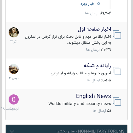
اخبار ویژه
161,706
ارسال ها
اخبار صفحه اول
7
آذر
اخبار نظامی مهم و قابل بحث برای قرار گرفتن در اسکرول
1403
به این بخش منتقل میشوند.
2,339
ارسال ها
رایانه و شبکه
30
بهمن
آخرین خبرها و مطالب رایانه و اینترنتی
1404
6,045
ارسال ها
English News
10
اردیبهش
Worlds military and security news
1398
51
ارسال ها
NON-MILITARY FORUMS - سایر بخشها