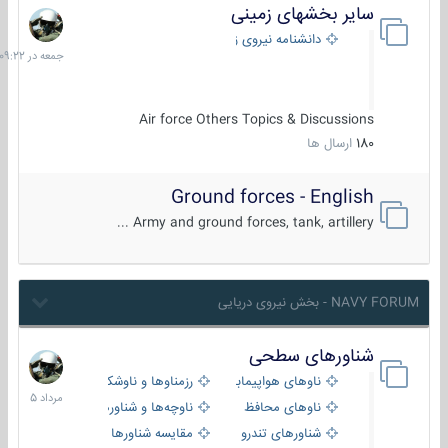
سایر بخشهای زمینی
جمعه
در
دانشنامه نیروی زمینی
09:22
Air force Others Topics & Discussions
180
ارسال ها
Ground forces - English
Army and ground forces, tank, artillery ...
NAVY FORUM - بخش نیروی دریایی
شناورهای سطحی
2
مرداد
ناوهای هواپیمابر و بالگرد بر
رزمناوها و ناوشکن‌ها
1405
ناوهای محافظ
ناوچه‌ها و شناورهای گشتی
شناورهای تندرو
مقایسه شناورها