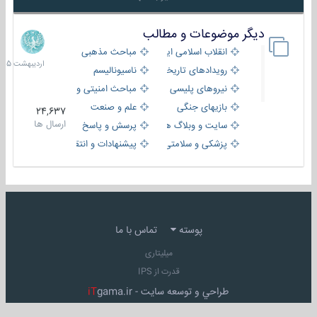
دیگر موضوعات و مطالب
8
اردیبهش
انقلاب اسلامی ایران
مباحث مذهبی
1405
رویدادهای تاریخی و مذهبی
ناسیونالیسم
نیروهای پلیسی
مباحث امنیتی و اطلاعاتی
بازیهای جنگی
علم و صنعت
24,637
ارسال ها
سایت و وبلاگ ها
پرسش و پاسخ
پزشکی و سلامتی
پیشنهادات و انتقادات
پوسته
تماس با ما
میلیتاری
قدرت از IPS
طراحي و توسعه سايت -
gama.ir
iT