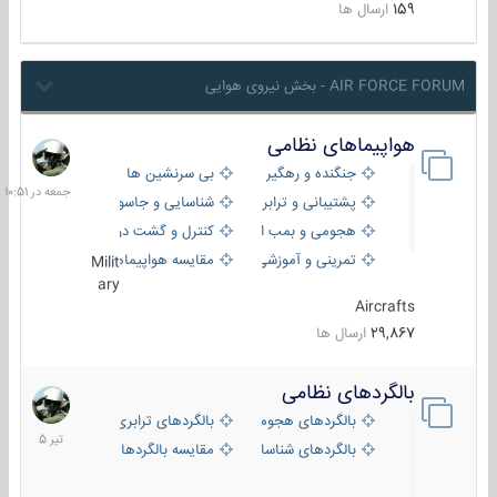
159
ارسال ها
AIR FORCE FORUM - بخش نیروی هوایی
هواپیماهای نظامی
جمعه
در
جنگنده و رهگیر
بی سرنشین ها
10:51
پشتیبانی و ترابری
شناسایی و جاسوسی
هجومی و بمب افکن
کنترل و گشت دریایی
تمرینی و آموزشی
مقایسه هواپیماها
Milit
ary
Aircrafts
29,867
ارسال ها
بالگردهای نظامی
22
تیر
بالگردهای هجومی
بالگردهای ترابری
1405
بالگردهای شناسایی
مقایسه بالگردها