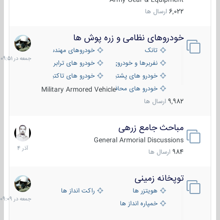
6,022
ارسال ها
خودروهای نظامی و زره پوش ها
جمعه
در
تانک
خودروهای مهندسی
09:51
نفربرها و خودروی های رزمی پیاده نظام
خودرو های ترابری نظامی
خودرو های پشتیبانی آتش ، شناسایی و ضد تانک
خودرو های تاکتیکی نظامی
خودرو های محافظت شده
Military Armored Vehicle
9,982
ارسال ها
مباحث جامع زرهی
7
آذر
General Armorial Discussions
1404
984
ارسال ها
توپخانه زمینی
جمعه
در
هویتزر ها
راکت انداز ها
09:09
خمپاره انداز ها