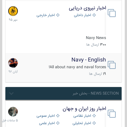
اخبار نیروی دریایی
27
مهر
اخبار داخلی
اخبار خارجی
1395
Navy News
300
ارسال ها
Navy - English
22
آبان
All about navy and naval forces!
1392
19
ارسال ها
NEWS SECTION - بخش خبر
اخبار روز ایران و جهان
5
ساعات
اخبار نظامی
اخبار عمومی
قبل
اخبار تحلیلی
اخبار علمی