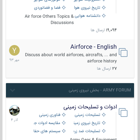
تاریخ نیروی هوایی
فضا و فضانوردی
دانشنامه هوایی
Air force Others Topics &
Discussions
19,094
ارسال ها
Airforce - English
15
مهر
Discuss about world airforces, aircrafts, ... and
1393
airforce history
27
ارسال ها
ARMY FORUM - بخش نیروی زمینی
ادوات و تسلیحات زمینی
21
آذر
تسلیحات زمینی
فناوری زمینی
1404
تاریخ نیروی زمینی
مقایسه ادوات جنگی
تسلیحات ضد زره
سیستم های حفاظت فعال
Army Gear & Equipment