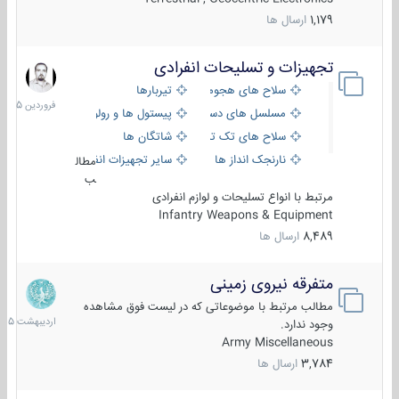
1,179
ارسال ها
تجهیزات و تسلیحات انفرادی
17
فروردین
سلاح های هجومی
تیربارها
1405
مسلسل های دستی
پیستول ها و رولورها
سلاح های تک تیر اندازی
شاتگان ها
نارنجک انداز ها
سایر تجهیزات انفرادی
مطال
ب
مرتبط با انواع تسلیحات و لوازم انفرادی
Infantry Weapons & Equipment
8,489
ارسال ها
متفرقه نیروی زمینی
27
اردیبهش
مطالب مرتبط با موضوعاتی که در لیست فوق مشاهده
1405
وجود ندارد.
Army Miscellaneous
3,784
ارسال ها