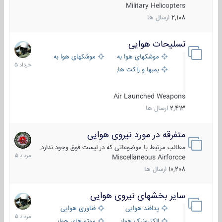
Military Helicopters
2,108
ارسال ها
تسلیحات هوایی
30
خرداد
موشکهای هوا به هوا
موشکهای هوا به سطح
1405
بمبها و راکت های هوایی
Air Launched Weapons
2,413
ارسال ها
متفرقه در مورد نیروی هوایی
7
مرداد
مطالب مرتبط با موضوعاتی که در لیست فوق وجود ندارد.
1405
Miscellaneous Airforcce
10,208
ارسال ها
سایر بخشهای نیروی هوایی
2
مرداد
پدافند هوایی
فناوری هوایی
1405
الکترونیک هوایی
موتورهای هوایی