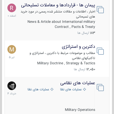
پیمان ها - قراردادها و معاملات تسلیحاتی
7
اسفند
اخبار ، اطلاعات و مقالات منتشر شده رسمی در مورد خرید
1400
های تسیحاتی
News & Article about International military
Contract , Pacts & Treaty
183
ارسال ها
دکترین و استراتژی
27
تیر
مطالب و موضوعات مرتبط با دکترین ، استراتژی و
1405
تاکتیکهای نظامی
Military Doctrine , Strategy & Tactics
12,050
ارسال ها
عملیات های نظامی
5
خرداد
عملیات های نظامی ایران
عملیات های نظامی خارجی
1404
Military Operations