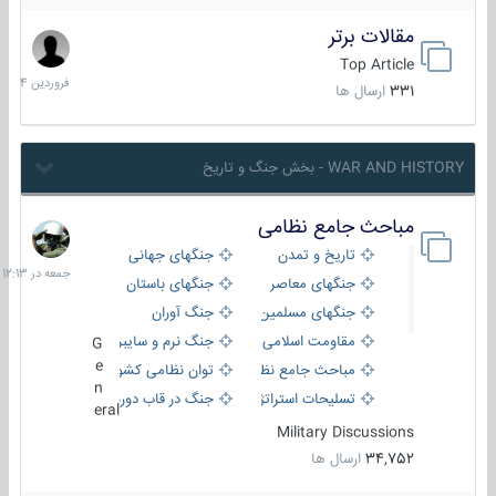
مقالات برتر
29
فروردین
Top Article
1404
331
ارسال ها
WAR AND HISTORY - بخش جنگ و تاریخ
مباحث جامع نظامی
جمعه
در
تاریخ و تمدن
جنگهای جهانی
12:13
جنگهای معاصر
جنگهای باستان
جنگهای مسلمین
جنگ آوران
مقاومت اسلامی
جنگ نرم و سایبری
G
e
مباحث جامع نظامی
توان نظامی کشورها
n
تسلیحات استراتژیک
جنگ در قاب دوربین
eral
Military Discussions
34,752
ارسال ها