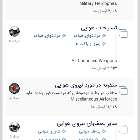
Military Helicopters
2,108
ارسال ها
تسلیحات هوایی
30
خرداد
موشکهای هوا به هوا
موشکهای هوا به سطح
1405
بمبها و راکت های هوایی
Air Launched Weapons
2,413
ارسال ها
متفرقه در مورد نیروی هوایی
7
مرداد
مطالب مرتبط با موضوعاتی که در لیست فوق وجود ندارد.
1405
Miscellaneous Airforcce
10,208
ارسال ها
سایر بخشهای نیروی هوایی
2
مرداد
پدافند هوایی
فناوری هوایی
1405
الکترونیک هوایی
موتورهای هوایی