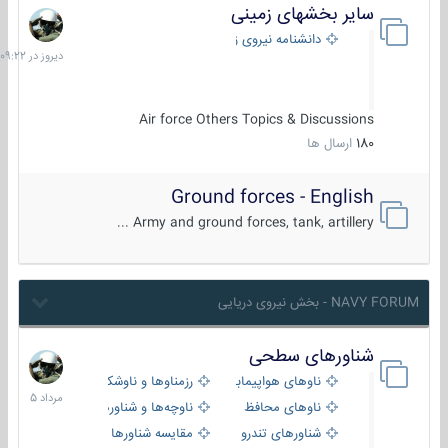
سایر بخشهای زمینی
دیروز
در
دانشنامه نیروی زمینی
09:22
Air force Others Topics & Discussions
180
ارسال ها
Ground forces - English
Army and ground forces, tank, artillery ...
NAVY FORUM - بخش نیروی دریایی
شناورهای سطحی
2
مرداد
ناوهای هواپیمابر و بالگرد بر
رزمناوها و ناوشکن‌ها
1405
ناوهای محافظ
ناوچه‌ها و شناورهای گشتی
شناورهای تندرو
مقایسه شناورها