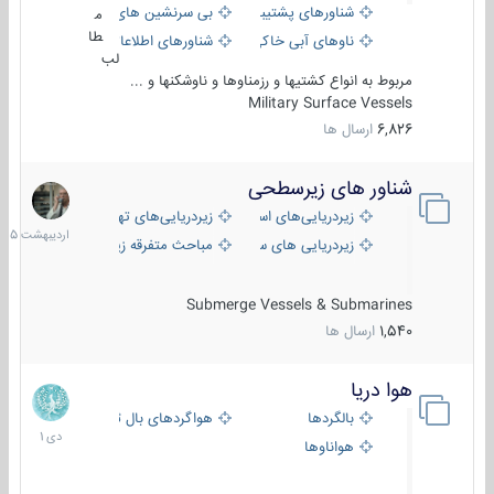
شناورهای پشتیبانی
بی سرنشین های دریایی
م
طا
ناوهای آبی خاکی و نیروبر
شناورهای اطلاعاتی و جاسوسی
لب
مربوط به انواع کشتیها و رزمناوها و ناوشکنها و ...
Military Surface Vessels
6,826
ارسال ها
شناور های زیرسطحی
31
اردیبهش
زیردریایی‌های استراتژیک
زیردریایی‌های تهاجمی
1405
زیردریایی های سبک
مباحث متفرقه زیرسطحی
Submerge Vessels & Submarines
1,540
ارسال ها
هوا دریا
12
دی
بالگردها
هواگردهای بال ثابت
1401
هواناوها