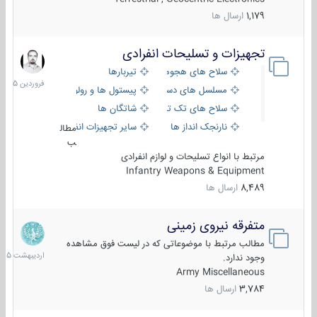
1,179
ارسال ها
تجهیزات و تسلیحات انفرادی
17
فروردین
سلاح های هجومی
تیربارها
1405
مسلسل های دستی
پیستول ها و رولورها
سلاح های تک تیر اندازی
شاتگان ها
نارنجک انداز ها
سایر تجهیزات انفرادی
مطال
ب
مرتبط با انواع تسلیحات و لوازم انفرادی
Infantry Weapons & Equipment
8,489
ارسال ها
متفرقه نیروی زمینی
27
اردیبهش
مطالب مرتبط با موضوعاتی که در لیست فوق مشاهده
1405
وجود ندارد.
Army Miscellaneous
3,784
ارسال ها