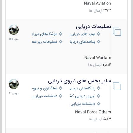
Naval Aviation
373
ارسال ها
تسلیحات دریایی
2
مرداد
توپ های دریایی
موشک‌های دریایی
1405
پدافندهای دریاپایه
تسلیحات زیر سطحی
Naval Warfare
1,802
ارسال ها
سایر بخش های نیروی دریایی
22
بهمن
پایگاه‌های دریایی
تفنگداران و نیروهای ویژه‌ی دریایی
1404
نیروی دریایی کشورهای مختلف
دانشنامه دریایی
دانشنامه دریایی کپی
Naval Force Others
583
ارسال ها