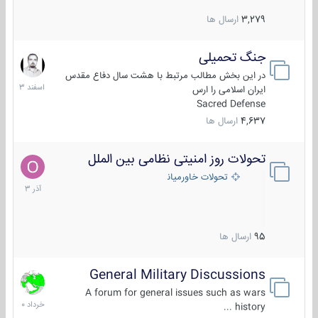
3,279
ارسال ها
جنگ تحمیلی
20
اسفند
در این بخش مطالب مرتبط با هشت سال دفاع مقدس
1403
ایران اسلامی را ارس
Sacred Defense
4,637
ارسال ها
تحولات روز امنیتی نظامی بین الملل
21
آذر
تحولات خاورمیانه
1403
95
ارسال ها
General Military Discussions
10
خرداد
A forum for general issues such as wars
1400
history ...