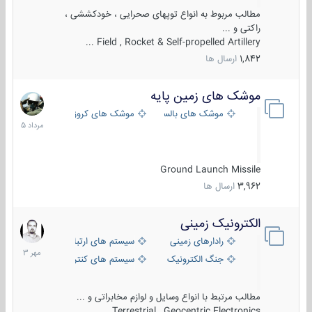
مطالب مربوط به انواع توپهای صحرایی ، خودکششی ،
راکتی و ...
Field , Rocket & Self-propelled Artillery ...
1,842
ارسال ها
موشک های زمین پایه
2
مرداد
موشک های بالستیک
موشک های کروز
1405
Ground Launch Missile
3,962
ارسال ها
الکترونیک زمینی
1
مهر
رادارهای زمینی
سیستم های ارتباطی و جمع آوری اطلاع
1403
جنگ الکترونیک
سیستم های کنترل آتش و تجهیزات الکتر
مطالب مرتبط با انواع وسایل و لوازم مخابراتی و ...
Terrestrial , Geocentric Electronics