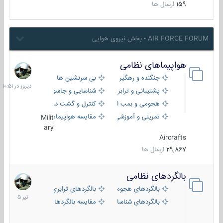
159
ارسال ها
AIR FORCE FORUM - بخش نیروی هوایی
هواپیماهای نظامی
دیروز
در
جنگنده و رهگیر
بی سرنشین ها
10:51
پشتیبانی و ترابری
شناسایی و جاسوسی
هجومی و بمب افکن
کنترل و گشت دریایی
تمرینی و آموزشی
مقایسه هواپیماها
Milit
ary
Aircrafts
29,867
ارسال ها
بالگردهای نظامی
22
تیر
بالگردهای هجومی
بالگردهای ترابری
1405
بالگردهای شناسایی
مقایسه بالگردها