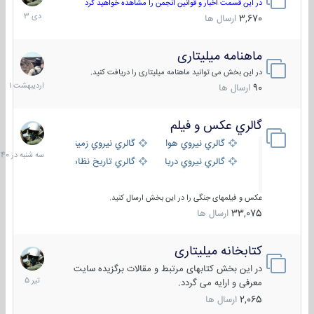
دی
در این قسمت اخبار و قوانین انجمن را مشاهده خواهید کرد
1403
3,670
ارسال ها
ماهنامه میلیتاری
30
اردیبهش
در این بخش می توانید ماهنامه میلیتاری را دریافت کنید.
1401
90
ارسال ها
گالري عكس و فيلم
سه
شنبه
گالري نيروي هوايي
گالري نيروي زميني
در
گالري نيروي دريايي
گالري تاریخ نظامی
15:40
عکس و فیلمهای جنگی را در این بخش ارسال کنید.
33,075
ارسال ها
کتابخانه میلیتاری
16
تیر
در این بخش کتابهای مرتبط و مقالات برگزیده سایت
1405
معرفی و ارایه می گردد.
2,065
ارسال ها