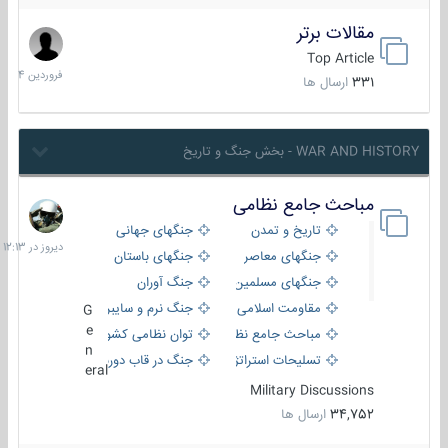
مقالات برتر
29
فروردین
Top Article
1404
331
ارسال ها
WAR AND HISTORY - بخش جنگ و تاریخ
مباحث جامع نظامی
دیروز
در
تاریخ و تمدن
جنگهای جهانی
12:13
جنگهای معاصر
جنگهای باستان
جنگهای مسلمین
جنگ آوران
مقاومت اسلامی
جنگ نرم و سایبری
G
e
مباحث جامع نظامی
توان نظامی کشورها
n
تسلیحات استراتژیک
جنگ در قاب دوربین
eral
Military Discussions
34,752
ارسال ها