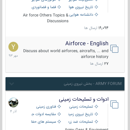
تاریخ نیروی هوایی
فضا و فضانوردی
دانشنامه هوایی
Air force Others Topics &
Discussions
19,094
ارسال ها
Airforce - English
15
مهر
Discuss about world airforces, aircrafts, ... and
1393
airforce history
27
ارسال ها
ARMY FORUM - بخش نیروی زمینی
ادوات و تسلیحات زمینی
21
آذر
تسلیحات زمینی
فناوری زمینی
1404
تاریخ نیروی زمینی
مقایسه ادوات جنگی
تسلیحات ضد زره
سیستم های حفاظت فعال
Army Gear & Equipment