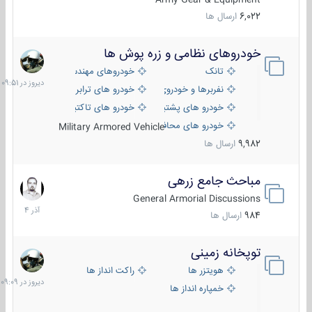
6,022
ارسال ها
خودروهای نظامی و زره پوش ها
دیروز
در
تانک
خودروهای مهندسی
09:51
نفربرها و خودروی های رزمی پیاده نظام
خودرو های ترابری نظامی
خودرو های پشتیبانی آتش ، شناسایی و ضد تانک
خودرو های تاکتیکی نظامی
خودرو های محافظت شده
Military Armored Vehicle
9,982
ارسال ها
مباحث جامع زرهی
7
آذر
General Armorial Discussions
1404
984
ارسال ها
توپخانه زمینی
دیروز
در
هویتزر ها
راکت انداز ها
09:09
خمپاره انداز ها