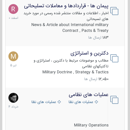
پیمان ها - قراردادها و معاملات تسلیحاتی
7
اسفند
اخبار ، اطلاعات و مقالات منتشر شده رسمی در مورد خرید
1400
های تسیحاتی
News & Article about International military
Contract , Pacts & Treaty
183
ارسال ها
دکترین و استراتژی
27
تیر
مطالب و موضوعات مرتبط با دکترین ، استراتژی و
1405
تاکتیکهای نظامی
Military Doctrine , Strategy & Tactics
12,050
ارسال ها
عملیات های نظامی
5
خرداد
عملیات های نظامی ایران
عملیات های نظامی خارجی
1404
Military Operations