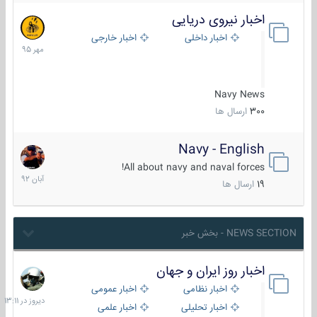
اخبار نیروی دریایی
27
مهر
اخبار داخلی
اخبار خارجی
1395
Navy News
300
ارسال ها
Navy - English
22
آبان
All about navy and naval forces!
1392
19
ارسال ها
NEWS SECTION - بخش خبر
اخبار روز ایران و جهان
دیروز
در
اخبار نظامی
اخبار عمومی
13:11
اخبار تحلیلی
اخبار علمی