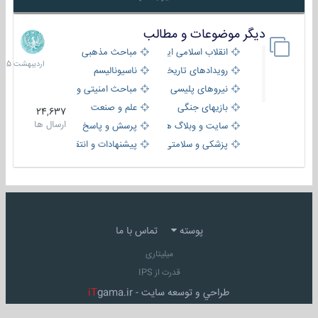
دیگر موضوعات و مطالب
8
اردیبهش
انقلاب اسلامی ایران
مباحث مذهبی
1405
رویدادهای تاریخی و مذهبی
ناسیونالیسم
نیروهای پلیسی
مباحث امنیتی و اطلاعاتی
بازیهای جنگی
علم و صنعت
24,637
ارسال ها
سایت و وبلاگ ها
پرسش و پاسخ
پزشکی و سلامتی
پیشنهادات و انتقادات
پوسته
تماس با ما
میلیتاری
قدرت از IPS
طراحي و توسعه سايت -
gama.ir
iT