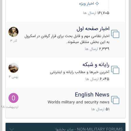
اخبار ویژه
161,705
ارسال ها
اخبار صفحه اول
7
آذر
اخبار نظامی مهم و قابل بحث برای قرار گرفتن در اسکرول
1403
به این بخش منتقل میشوند.
2,339
ارسال ها
رایانه و شبکه
30
بهمن
آخرین خبرها و مطالب رایانه و اینترنتی
1404
6,045
ارسال ها
English News
10
اردیبهش
Worlds military and security news
1398
51
ارسال ها
NON-MILITARY FORUMS - سایر بخشها