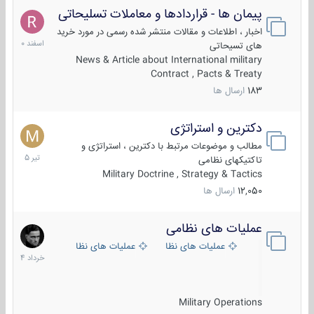
پیمان ها - قراردادها و معاملات تسلیحاتی
7
اسفند
اخبار ، اطلاعات و مقالات منتشر شده رسمی در مورد خرید
1400
های تسیحاتی
News & Article about International military
Contract , Pacts & Treaty
183
ارسال ها
دکترین و استراتژی
27
تیر
مطالب و موضوعات مرتبط با دکترین ، استراتژی و
1405
تاکتیکهای نظامی
Military Doctrine , Strategy & Tactics
12,050
ارسال ها
عملیات های نظامی
5
خرداد
عملیات های نظامی ایران
عملیات های نظامی خارجی
1404
Military Operations