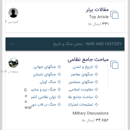
مقالات برتر
29
فروردین
Top Article
1404
331
ارسال ها
WAR AND HISTORY - بخش جنگ و تاریخ
مباحث جامع نظامی
جمعه
در
تاریخ و تمدن
جنگهای جهانی
12:13
جنگهای معاصر
جنگهای باستان
جنگهای مسلمین
جنگ آوران
مقاومت اسلامی
جنگ نرم و سایبری
G
e
مباحث جامع نظامی
توان نظامی کشورها
n
تسلیحات استراتژیک
جنگ در قاب دوربین
eral
Military Discussions
34,752
ارسال ها