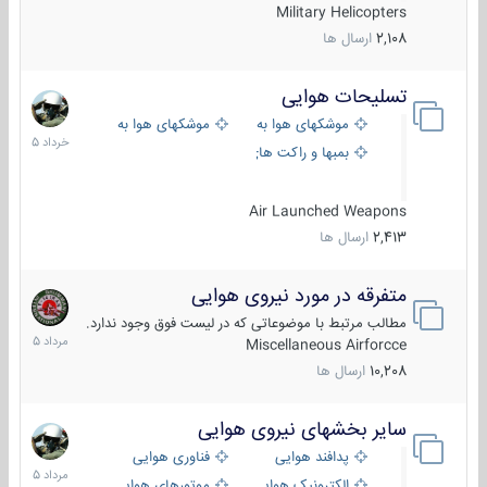
Military Helicopters
2,108
ارسال ها
تسلیحات هوایی
30
خرداد
موشکهای هوا به هوا
موشکهای هوا به سطح
1405
بمبها و راکت های هوایی
Air Launched Weapons
2,413
ارسال ها
متفرقه در مورد نیروی هوایی
7
مرداد
مطالب مرتبط با موضوعاتی که در لیست فوق وجود ندارد.
1405
Miscellaneous Airforcce
10,208
ارسال ها
سایر بخشهای نیروی هوایی
2
مرداد
پدافند هوایی
فناوری هوایی
1405
الکترونیک هوایی
موتورهای هوایی