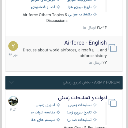
تاریخ نیروی هوایی
فضا و فضانوردی
دانشنامه هوایی
Air force Others Topics &
Discussions
19,094
ارسال ها
Airforce - English
15
مهر
Discuss about world airforces, aircrafts, ... and
1393
airforce history
27
ارسال ها
ARMY FORUM - بخش نیروی زمینی
ادوات و تسلیحات زمینی
21
آذر
تسلیحات زمینی
فناوری زمینی
1404
تاریخ نیروی زمینی
مقایسه ادوات جنگی
تسلیحات ضد زره
سیستم های حفاظت فعال
Army Gear & Equipment