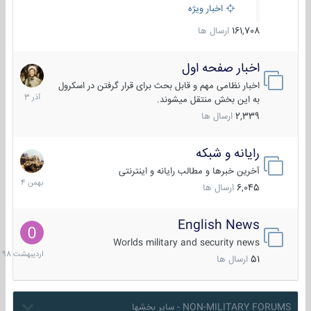
اخبار ویژه
161,708
ارسال ها
اخبار صفحه اول
7
آذر
اخبار نظامی مهم و قابل بحث برای قرار گرفتن در اسکرول
1403
به این بخش منتقل میشوند.
2,339
ارسال ها
رایانه و شبکه
30
بهمن
آخرین خبرها و مطالب رایانه و اینترنتی
1404
6,045
ارسال ها
English News
10
اردیبهش
Worlds military and security news
1398
51
ارسال ها
NON-MILITARY FORUMS - سایر بخشها