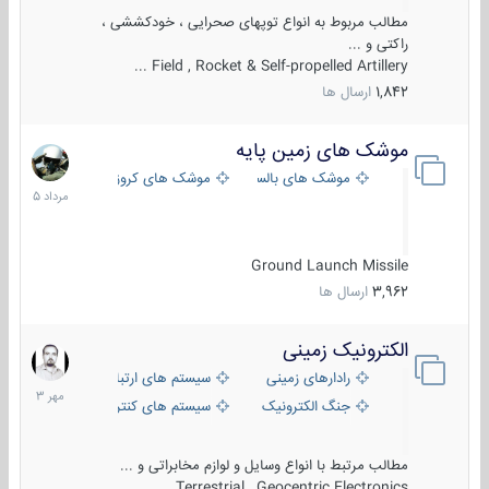
مطالب مربوط به انواع توپهای صحرایی ، خودکششی ،
راکتی و ...
Field , Rocket & Self-propelled Artillery ...
1,842
ارسال ها
موشک های زمین پایه
2
مرداد
موشک های بالستیک
موشک های کروز
1405
Ground Launch Missile
3,962
ارسال ها
الکترونیک زمینی
1
مهر
رادارهای زمینی
سیستم های ارتباطی و جمع آوری اطلاع
1403
جنگ الکترونیک
سیستم های کنترل آتش و تجهیزات الکتر
مطالب مرتبط با انواع وسایل و لوازم مخابراتی و ...
Terrestrial , Geocentric Electronics