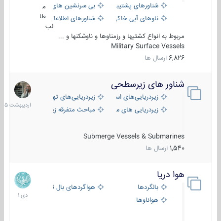
شناورهای پشتیبانی
بی سرنشین های دریایی
م
طا
ناوهای آبی خاکی و نیروبر
شناورهای اطلاعاتی و جاسوسی
لب
مربوط به انواع کشتیها و رزمناوها و ناوشکنها و ...
Military Surface Vessels
6,826
ارسال ها
شناور های زیرسطحی
31
اردیبهش
زیردریایی‌های استراتژیک
زیردریایی‌های تهاجمی
1405
زیردریایی های سبک
مباحث متفرقه زیرسطحی
Submerge Vessels & Submarines
1,540
ارسال ها
هوا دریا
12
دی
بالگردها
هواگردهای بال ثابت
1401
هواناوها