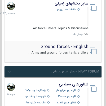
سایر بخشهای زمینی
جمعه
در
دانشنامه نیروی زمینی
09:22
Air force Others Topics & Discussions
180
ارسال ها
Ground forces - English
Army and ground forces, tank, artillery ...
NAVY FORUM - بخش نیروی دریایی
شناورهای سطحی
2
مرداد
ناوهای هواپیمابر و بالگرد بر
رزمناوها و ناوشکن‌ها
1405
ناوهای محافظ
ناوچه‌ها و شناورهای گشتی
شناورهای تندرو
مقایسه شناورها