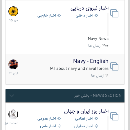
اخبار نیروی دریایی
27
مهر
اخبار داخلی
اخبار خارجی
1395
Navy News
300
ارسال ها
Navy - English
22
آبان
All about navy and naval forces!
1392
19
ارسال ها
NEWS SECTION - بخش خبر
اخبار روز ایران و جهان
1
ساعت
اخبار نظامی
اخبار عمومی
قبل
اخبار تحلیلی
اخبار علمی