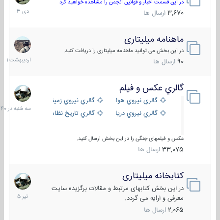
دی
در این قسمت اخبار و قوانین انجمن را مشاهده خواهید کرد
1403
3,670
ارسال ها
ماهنامه میلیتاری
30
اردیبهش
در این بخش می توانید ماهنامه میلیتاری را دریافت کنید.
1401
90
ارسال ها
گالري عكس و فيلم
سه
شنبه
گالري نيروي هوايي
گالري نيروي زميني
در
گالري نيروي دريايي
گالري تاریخ نظامی
15:40
عکس و فیلمهای جنگی را در این بخش ارسال کنید.
33,075
ارسال ها
کتابخانه میلیتاری
16
تیر
در این بخش کتابهای مرتبط و مقالات برگزیده سایت
1405
معرفی و ارایه می گردد.
2,065
ارسال ها