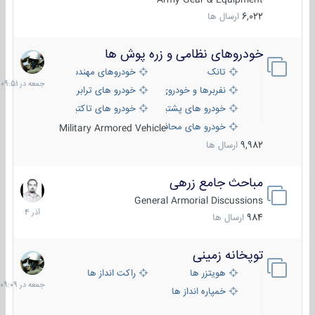
6,022
ارسال ها
خودروهای نظامی و زره پوش ها
جمعه
در
تانک
خودروهای مهندسی
09:51
نفربرها و خودروی های رزمی پیاده نظام
خودرو های ترابری نظامی
خودرو های پشتیبانی آتش ، شناسایی و ضد تانک
خودرو های تاکتیکی نظامی
خودرو های محافظت شده
Military Armored Vehicle
9,982
ارسال ها
مباحث جامع زرهی
7
آذر
General Armorial Discussions
1404
984
ارسال ها
توپخانه زمینی
جمعه
در
هویتزر ها
راکت انداز ها
09:09
خمپاره انداز ها