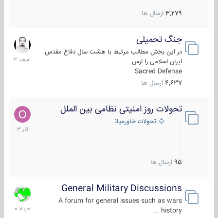
3,279
ارسال ها
جنگ تحمیلی
20
اسفند
در این بخش مطالب مرتبط با هشت سال دفاع مقدس
1403
ایران اسلامی را ارس
Sacred Defense
4,637
ارسال ها
تحولات روز امنیتی نظامی بین الملل
21
آذر
تحولات خاورمیانه
1403
95
ارسال ها
General Military Discussions
10
خرداد
A forum for general issues such as wars
1400
history ...