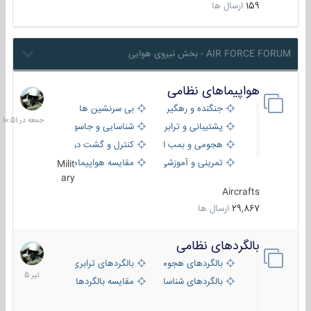
159
ارسال ها
AIR FORCE FORUM - بخش نیروی هوایی
هواپیماهای نظامی
جمعه
در
جنگنده و رهگیر
بی سرنشین ها
10:51
پشتیبانی و ترابری
شناسایی و جاسوسی
هجومی و بمب افکن
کنترل و گشت دریایی
تمرینی و آموزشی
مقایسه هواپیماها
Milit
ary
Aircrafts
29,867
ارسال ها
بالگردهای نظامی
22
تیر
بالگردهای هجومی
بالگردهای ترابری
1405
بالگردهای شناسایی
مقایسه بالگردها