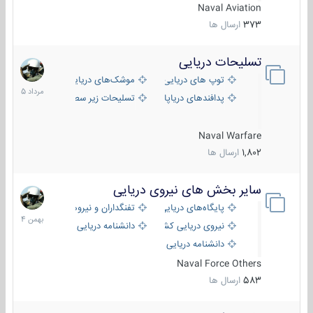
Naval Aviation
373
ارسال ها
تسلیحات دریایی
2
مرداد
توپ های دریایی
موشک‌های دریایی
1405
پدافندهای دریاپایه
تسلیحات زیر سطحی
Naval Warfare
1,802
ارسال ها
سایر بخش های نیروی دریایی
22
بهمن
پایگاه‌های دریایی
تفنگداران و نیروهای ویژه‌ی دریایی
1404
نیروی دریایی کشورهای مختلف
دانشنامه دریایی
دانشنامه دریایی کپی
Naval Force Others
583
ارسال ها