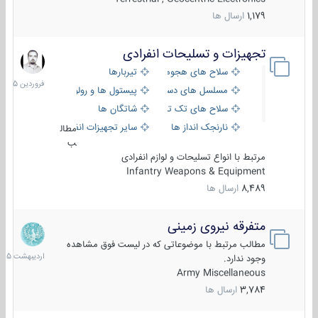
1,179
ارسال ها
تجهیزات و تسلیحات انفرادی
17
فروردین
سلاح های هجومی
تیربارها
1405
مسلسل های دستی
پیستول ها و رولورها
سلاح های تک تیر اندازی
شاتگان ها
نارنجک انداز ها
سایر تجهیزات انفرادی
مطال
ب
مرتبط با انواع تسلیحات و لوازم انفرادی
Infantry Weapons & Equipment
8,489
ارسال ها
متفرقه نیروی زمینی
27
اردیبهش
مطالب مرتبط با موضوعاتی که در لیست فوق مشاهده
1405
وجود ندارد.
Army Miscellaneous
3,784
ارسال ها