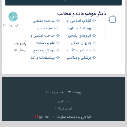
دیگر موضوعات و مطالب
8
اردیبهش
انقلاب اسلامی ایران
مباحث مذهبی
1405
رویدادهای تاریخی و مذهبی
ناسیونالیسم
نیروهای پلیسی
مباحث امنیتی و اطلاعاتی
بازیهای جنگی
علم و صنعت
24,637
ارسال ها
سایت و وبلاگ ها
پرسش و پاسخ
پزشکی و سلامتی
پیشنهادات و انتقادات
پوسته
تماس با ما
میلیتاری
قدرت از IPS
طراحي و توسعه سايت -
gama.ir
iT