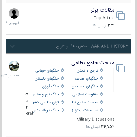
مقالات برتر
29
فروردین
Top Article
1404
331
ارسال ها
WAR AND HISTORY - بخش جنگ و تاریخ
مباحث جامع نظامی
جمعه
در
تاریخ و تمدن
جنگهای جهانی
12:13
جنگهای معاصر
جنگهای باستان
جنگهای مسلمین
جنگ آوران
مقاومت اسلامی
جنگ نرم و سایبری
G
e
مباحث جامع نظامی
توان نظامی کشورها
n
تسلیحات استراتژیک
جنگ در قاب دوربین
eral
Military Discussions
34,752
ارسال ها