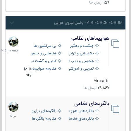
159
ارسال ها
AIR FORCE FORUM - بخش نیروی هوایی
هواپیماهای نظامی
جمعه
در
جنگنده و رهگیر
بی سرنشین ها
10:51
پشتیبانی و ترابری
شناسایی و جاسوسی
هجومی و بمب افکن
کنترل و گشت دریایی
تمرینی و آموزشی
مقایسه هواپیماها
Milit
ary
Aircrafts
29,867
ارسال ها
بالگردهای نظامی
22
تیر
بالگردهای هجومی
بالگردهای ترابری
1405
بالگردهای شناسایی
مقایسه بالگردها