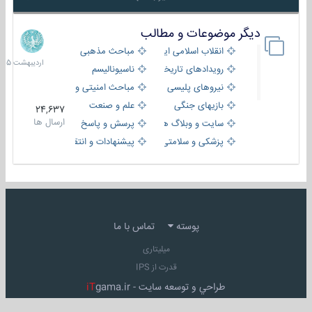
دیگر موضوعات و مطالب
8
اردیبهش
انقلاب اسلامی ایران
مباحث مذهبی
1405
رویدادهای تاریخی و مذهبی
ناسیونالیسم
نیروهای پلیسی
مباحث امنیتی و اطلاعاتی
بازیهای جنگی
علم و صنعت
24,637
ارسال ها
سایت و وبلاگ ها
پرسش و پاسخ
پزشکی و سلامتی
پیشنهادات و انتقادات
پوسته
تماس با ما
میلیتاری
قدرت از IPS
طراحي و توسعه سايت -
gama.ir
iT