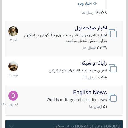
اخبار ویژه
161,708
ارسال ها
اخبار صفحه اول
7
آذر
اخبار نظامی مهم و قابل بحث برای قرار گرفتن در اسکرول
1403
به این بخش منتقل میشوند.
2,339
ارسال ها
رایانه و شبکه
30
بهمن
آخرین خبرها و مطالب رایانه و اینترنتی
1404
6,045
ارسال ها
English News
10
اردیبهش
Worlds military and security news
1398
51
ارسال ها
NON-MILITARY FORUMS - سایر بخشها