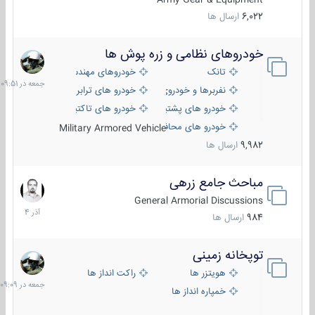
6,022
ارسال ها
خودروهای نظامی و زره پوش ها
جمعه
در
تانک
خودروهای مهندسی
09:51
نفربرها و خودروی های رزمی پیاده نظام
خودرو های ترابری نظامی
خودرو های پشتیبانی آتش ، شناسایی و ضد تانک
خودرو های تاکتیکی نظامی
خودرو های محافظت شده
Military Armored Vehicle
9,982
ارسال ها
مباحث جامع زرهی
7
آذر
General Armorial Discussions
1404
984
ارسال ها
توپخانه زمینی
جمعه
در
هویتزر ها
راکت انداز ها
09:09
خمپاره انداز ها