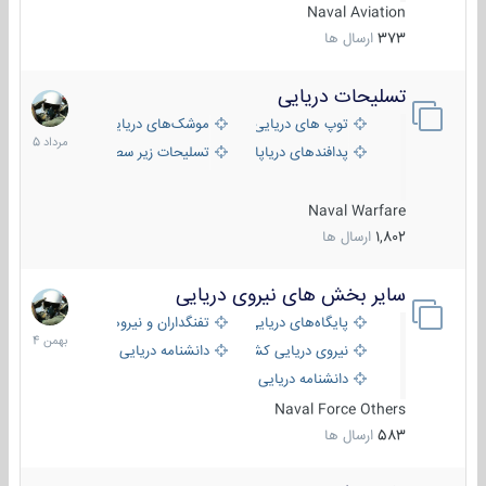
Naval Aviation
373
ارسال ها
تسلیحات دریایی
2
مرداد
توپ های دریایی
موشک‌های دریایی
1405
پدافندهای دریاپایه
تسلیحات زیر سطحی
Naval Warfare
1,802
ارسال ها
سایر بخش های نیروی دریایی
22
بهمن
پایگاه‌های دریایی
تفنگداران و نیروهای ویژه‌ی دریایی
1404
نیروی دریایی کشورهای مختلف
دانشنامه دریایی
دانشنامه دریایی کپی
Naval Force Others
583
ارسال ها