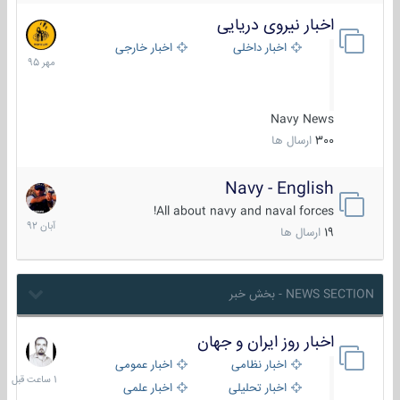
اخبار نیروی دریایی
27
مهر
اخبار داخلی
اخبار خارجی
1395
Navy News
300
ارسال ها
Navy - English
22
آبان
All about navy and naval forces!
1392
19
ارسال ها
NEWS SECTION - بخش خبر
اخبار روز ایران و جهان
1
ساعت
اخبار نظامی
اخبار عمومی
قبل
اخبار تحلیلی
اخبار علمی