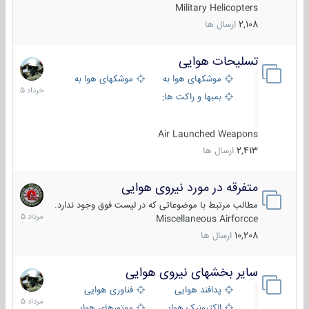
Military Helicopters
2,108
ارسال ها
تسلیحات هوایی
30
خرداد
موشکهای هوا به هوا
موشکهای هوا به سطح
1405
بمبها و راکت های هوایی
Air Launched Weapons
2,413
ارسال ها
متفرقه در مورد نیروی هوایی
7
مرداد
مطالب مرتبط با موضوعاتی که در لیست فوق وجود ندارد.
1405
Miscellaneous Airforcce
10,208
ارسال ها
سایر بخشهای نیروی هوایی
2
مرداد
پدافند هوایی
فناوری هوایی
1405
الکترونیک هوایی
موتورهای هوایی