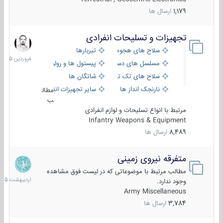
1,179
ارسال ها
تجهیزات و تسلیحات انفرادی
17
فروردین
سلاح های هجومی
تیربارها
1405
مسلسل های دستی
پیستول ها و رولورها
سلاح های تک تیر اندازی
شاتگان ها
نارنجک انداز ها
سایر تجهیزات انفرادی
مطال
ب
مرتبط با انواع تسلیحات و لوازم انفرادی
Infantry Weapons & Equipment
8,489
ارسال ها
متفرقه نیروی زمینی
27
اردیبهش
مطالب مرتبط با موضوعاتی که در لیست فوق مشاهده
1405
وجود ندارد.
Army Miscellaneous
3,784
ارسال ها