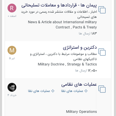
پیمان ها - قراردادها و معاملات تسلیحاتی
7
اسفند
اخبار ، اطلاعات و مقالات منتشر شده رسمی در مورد خرید
1400
های تسیحاتی
News & Article about International military
Contract , Pacts & Treaty
183
ارسال ها
دکترین و استراتژی
27
تیر
مطالب و موضوعات مرتبط با دکترین ، استراتژی و
1405
تاکتیکهای نظامی
Military Doctrine , Strategy & Tactics
12,050
ارسال ها
عملیات های نظامی
5
خرداد
عملیات های نظامی ایران
عملیات های نظامی خارجی
1404
Military Operations