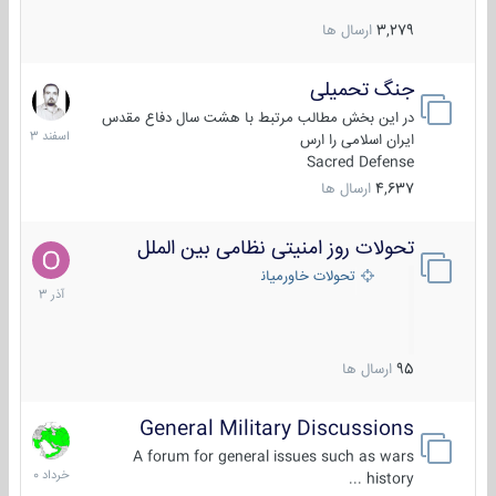
3,279
ارسال ها
جنگ تحمیلی
20
اسفند
در این بخش مطالب مرتبط با هشت سال دفاع مقدس
1403
ایران اسلامی را ارس
Sacred Defense
4,637
ارسال ها
تحولات روز امنیتی نظامی بین الملل
21
آذر
تحولات خاورمیانه
1403
95
ارسال ها
General Military Discussions
10
خرداد
A forum for general issues such as wars
1400
history ...