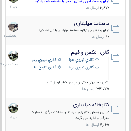
دی
در این قسمت اخبار و قوانین انجمن را مشاهده خواهید کرد
1403
3,670
ارسال ها
ماهنامه میلیتاری
30
اردیبهش
در این بخش می توانید ماهنامه میلیتاری را دریافت کنید.
1401
90
ارسال ها
گالري عكس و فيلم
سه
شنبه
گالري نيروي هوايي
گالري نيروي زميني
در
گالري نيروي دريايي
گالري تاریخ نظامی
15:40
عکس و فیلمهای جنگی را در این بخش ارسال کنید.
33,075
ارسال ها
کتابخانه میلیتاری
16
تیر
در این بخش کتابهای مرتبط و مقالات برگزیده سایت
1405
معرفی و ارایه می گردد.
2,065
ارسال ها