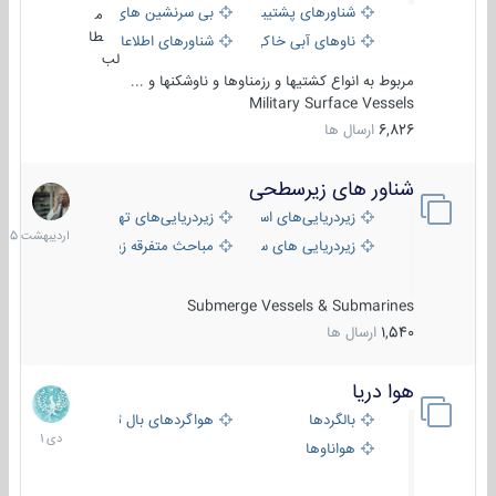
شناورهای پشتیبانی
بی سرنشین های دریایی
م
طا
ناوهای آبی خاکی و نیروبر
شناورهای اطلاعاتی و جاسوسی
لب
مربوط به انواع کشتیها و رزمناوها و ناوشکنها و ...
Military Surface Vessels
6,826
ارسال ها
شناور های زیرسطحی
31
اردیبهش
زیردریایی‌های استراتژیک
زیردریایی‌های تهاجمی
1405
زیردریایی های سبک
مباحث متفرقه زیرسطحی
Submerge Vessels & Submarines
1,540
ارسال ها
هوا دریا
12
دی
بالگردها
هواگردهای بال ثابت
1401
هواناوها