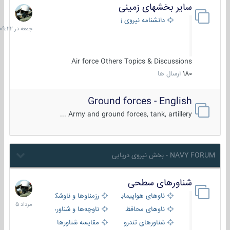
سایر بخشهای زمینی
جمعه
در
دانشنامه نیروی زمینی
09:22
Air force Others Topics & Discussions
180
ارسال ها
Ground forces - English
Army and ground forces, tank, artillery ...
NAVY FORUM - بخش نیروی دریایی
شناورهای سطحی
2
مرداد
ناوهای هواپیمابر و بالگرد بر
رزمناوها و ناوشکن‌ها
1405
ناوهای محافظ
ناوچه‌ها و شناورهای گشتی
شناورهای تندرو
مقایسه شناورها