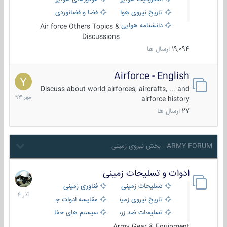
تاریخ نیروی هوایی
فضا و فضانوردی
دانشنامه هوایی
Air force Others Topics &
Discussions
19,094
ارسال ها
Airforce - English
15
مهر
Discuss about world airforces, aircrafts, ... and
1393
airforce history
27
ارسال ها
ARMY FORUM - بخش نیروی زمینی
ادوات و تسلیحات زمینی
21
آذر
تسلیحات زمینی
فناوری زمینی
1404
تاریخ نیروی زمینی
مقایسه ادوات جنگی
تسلیحات ضد زره
سیستم های حفاظت فعال
Army Gear & Equipment