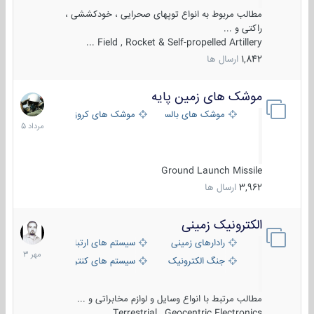
مطالب مربوط به انواع توپهای صحرایی ، خودکششی ،
راکتی و ...
Field , Rocket & Self-propelled Artillery ...
1,842
ارسال ها
موشک های زمین پایه
2
مرداد
موشک های بالستیک
موشک های کروز
1405
Ground Launch Missile
3,962
ارسال ها
الکترونیک زمینی
1
مهر
رادارهای زمینی
سیستم های ارتباطی و جمع آوری اطلاع
1403
جنگ الکترونیک
سیستم های کنترل آتش و تجهیزات الکتر
مطالب مرتبط با انواع وسایل و لوازم مخابراتی و ...
Terrestrial , Geocentric Electronics