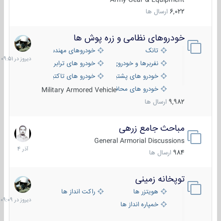
6,022
ارسال ها
خودروهای نظامی و زره پوش ها
دیروز
در
تانک
خودروهای مهندسی
09:51
نفربرها و خودروی های رزمی پیاده نظام
خودرو های ترابری نظامی
خودرو های پشتیبانی آتش ، شناسایی و ضد تانک
خودرو های تاکتیکی نظامی
خودرو های محافظت شده
Military Armored Vehicle
9,982
ارسال ها
مباحث جامع زرهی
7
آذر
General Armorial Discussions
1404
984
ارسال ها
توپخانه زمینی
دیروز
در
هویتزر ها
راکت انداز ها
09:09
خمپاره انداز ها