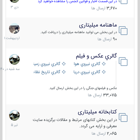
دی
در این قسمت اخبار و قوانین انجمن را مشاهده خواهید کرد
1403
3,670
ارسال ها
ماهنامه میلیتاری
30
اردیبهش
در این بخش می توانید ماهنامه میلیتاری را دریافت کنید.
1401
90
ارسال ها
گالري عكس و فيلم
سه
شنبه
گالري نيروي هوايي
گالري نيروي زميني
در
گالري نيروي دريايي
گالري تاریخ نظامی
15:40
عکس و فیلمهای جنگی را در این بخش ارسال کنید.
33,075
ارسال ها
کتابخانه میلیتاری
16
تیر
در این بخش کتابهای مرتبط و مقالات برگزیده سایت
1405
معرفی و ارایه می گردد.
2,065
ارسال ها