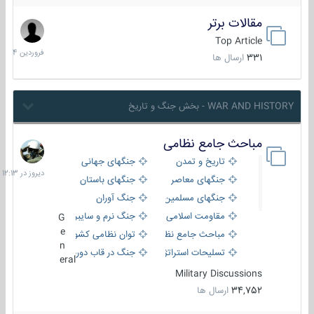
مقالات برتر
29
فروردین
Top Article
1404
331
ارسال ها
WAR AND HISTORY - بخش جنگ و تاریخ
مباحث جامع نظامی
دیروز
در
تاریخ و تمدن
جنگهای جهانی
12:13
جنگهای معاصر
جنگهای باستان
جنگهای مسلمین
جنگ آوران
مقاومت اسلامی
جنگ نرم و سایبری
G
e
مباحث جامع نظامی
توان نظامی کشورها
n
تسلیحات استراتژیک
جنگ در قاب دوربین
eral
Military Discussions
34,752
ارسال ها