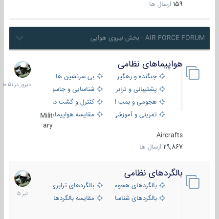
159
ارسال ها
AIR FORCE FORUM - بخش نیروی هوایی
هواپیماهای نظامی
دیروز
در
جنگنده و رهگیر
بی سرنشین ها
10:51
پشتیبانی و ترابری
شناسایی و جاسوسی
هجومی و بمب افکن
کنترل و گشت دریایی
تمرینی و آموزشی
مقایسه هواپیماها
Milit
ary
Aircrafts
29,867
ارسال ها
بالگردهای نظامی
22
تیر
بالگردهای هجومی
بالگردهای ترابری
1405
بالگردهای شناسایی
مقایسه بالگردها