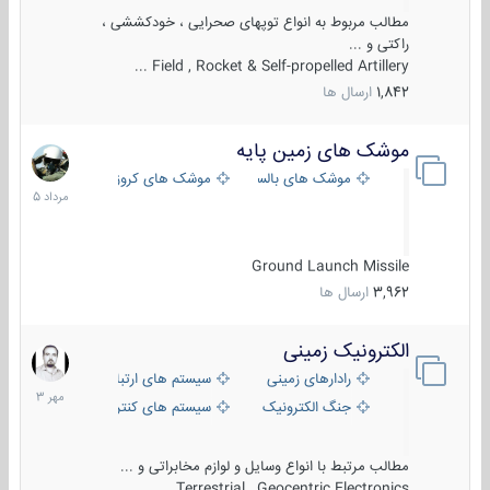
مطالب مربوط به انواع توپهای صحرایی ، خودکششی ،
راکتی و ...
Field , Rocket & Self-propelled Artillery ...
1,842
ارسال ها
موشک های زمین پایه
2
مرداد
موشک های بالستیک
موشک های کروز
1405
Ground Launch Missile
3,962
ارسال ها
الکترونیک زمینی
1
مهر
رادارهای زمینی
سیستم های ارتباطی و جمع آوری اطلاع
1403
جنگ الکترونیک
سیستم های کنترل آتش و تجهیزات الکتر
مطالب مرتبط با انواع وسایل و لوازم مخابراتی و ...
Terrestrial , Geocentric Electronics