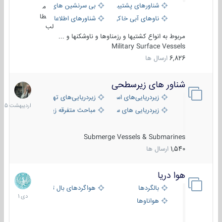
شناورهای پشتیبانی
بی سرنشین های دریایی
م
طا
ناوهای آبی خاکی و نیروبر
شناورهای اطلاعاتی و جاسوسی
لب
مربوط به انواع کشتیها و رزمناوها و ناوشکنها و ...
Military Surface Vessels
6,826
ارسال ها
شناور های زیرسطحی
31
اردیبهش
زیردریایی‌های استراتژیک
زیردریایی‌های تهاجمی
1405
زیردریایی های سبک
مباحث متفرقه زیرسطحی
Submerge Vessels & Submarines
1,540
ارسال ها
هوا دریا
12
دی
بالگردها
هواگردهای بال ثابت
1401
هواناوها