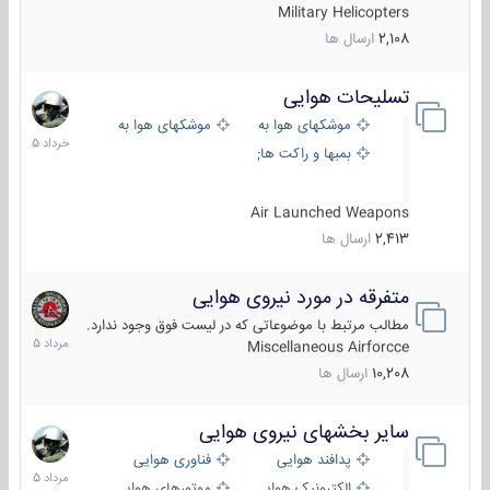
Military Helicopters
2,108
ارسال ها
تسلیحات هوایی
30
خرداد
موشکهای هوا به هوا
موشکهای هوا به سطح
1405
بمبها و راکت های هوایی
Air Launched Weapons
2,413
ارسال ها
متفرقه در مورد نیروی هوایی
7
مرداد
مطالب مرتبط با موضوعاتی که در لیست فوق وجود ندارد.
1405
Miscellaneous Airforcce
10,208
ارسال ها
سایر بخشهای نیروی هوایی
2
مرداد
پدافند هوایی
فناوری هوایی
1405
الکترونیک هوایی
موتورهای هوایی