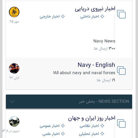
اخبار نیروی دریایی
27
مهر
اخبار داخلی
اخبار خارجی
1395
Navy News
300
ارسال ها
Navy - English
22
آبان
All about navy and naval forces!
1392
19
ارسال ها
NEWS SECTION - بخش خبر
اخبار روز ایران و جهان
دیروز
در
اخبار نظامی
اخبار عمومی
13:11
اخبار تحلیلی
اخبار علمی