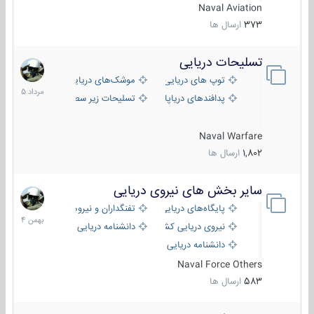
Naval Aviation
373
ارسال ها
تسلیحات دریایی
2
مرداد
توپ های دریایی
موشک‌های دریایی
1405
پدافندهای دریاپایه
تسلیحات زیر سطحی
Naval Warfare
1,802
ارسال ها
سایر بخش های نیروی دریایی
22
بهمن
پایگاه‌های دریایی
تفنگداران و نیروهای ویژه‌ی دریایی
1404
نیروی دریایی کشورهای مختلف
دانشنامه دریایی
دانشنامه دریایی کپی
Naval Force Others
583
ارسال ها