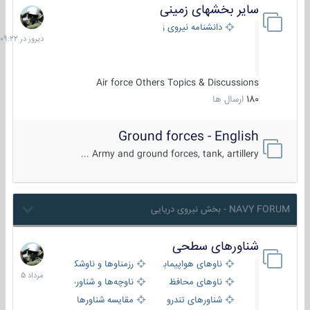
سایر بخشهای زمینی
دیروز
در
دانشنامه نیروی زمینی
09:22
Air force Others Topics & Discussions
180
ارسال ها
Ground forces - English
Army and ground forces, tank, artillery ...
NAVY FORUM - بخش نیروی دریایی
شناورهای سطحی
2
مرداد
ناوهای هواپیمابر و بالگرد بر
رزمناوها و ناوشکن‌ها
1405
ناوهای محافظ
ناوچه‌ها و شناورهای گشتی
شناورهای تندرو
مقایسه شناورها