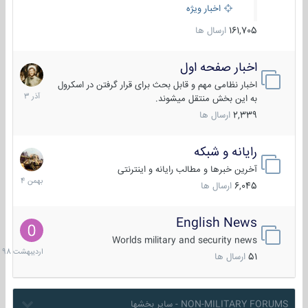
اخبار ویژه
161,705
ارسال ها
اخبار صفحه اول
7
آذر
اخبار نظامی مهم و قابل بحث برای قرار گرفتن در اسکرول
1403
به این بخش منتقل میشوند.
2,339
ارسال ها
رایانه و شبکه
30
بهمن
آخرین خبرها و مطالب رایانه و اینترنتی
1404
6,045
ارسال ها
English News
10
اردیبهش
Worlds military and security news
1398
51
ارسال ها
NON-MILITARY FORUMS - سایر بخشها