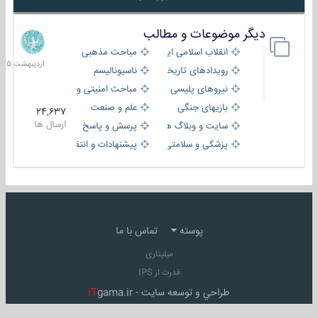
دیگر موضوعات و مطالب
8
اردیبهش
انقلاب اسلامی ایران
مباحث مذهبی
1405
رویدادهای تاریخی و مذهبی
ناسیونالیسم
نیروهای پلیسی
مباحث امنیتی و اطلاعاتی
بازیهای جنگی
علم و صنعت
24,637
ارسال ها
سایت و وبلاگ ها
پرسش و پاسخ
پزشکی و سلامتی
پیشنهادات و انتقادات
پوسته
تماس با ما
میلیتاری
قدرت از IPS
طراحي و توسعه سايت -
gama.ir
iT