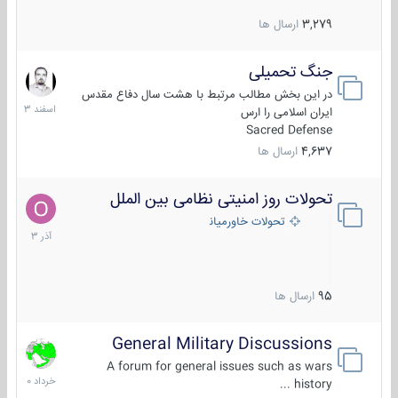
3,279
ارسال ها
جنگ تحمیلی
20
اسفند
در این بخش مطالب مرتبط با هشت سال دفاع مقدس
1403
ایران اسلامی را ارس
Sacred Defense
4,637
ارسال ها
تحولات روز امنیتی نظامی بین الملل
21
آذر
تحولات خاورمیانه
1403
95
ارسال ها
General Military Discussions
10
خرداد
A forum for general issues such as wars
1400
history ...