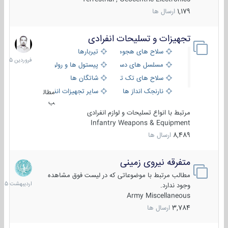
1,179
ارسال ها
تجهیزات و تسلیحات انفرادی
17
فروردین
سلاح های هجومی
تیربارها
1405
مسلسل های دستی
پیستول ها و رولورها
سلاح های تک تیر اندازی
شاتگان ها
نارنجک انداز ها
سایر تجهیزات انفرادی
مطال
ب
مرتبط با انواع تسلیحات و لوازم انفرادی
Infantry Weapons & Equipment
8,489
ارسال ها
متفرقه نیروی زمینی
27
اردیبهش
مطالب مرتبط با موضوعاتی که در لیست فوق مشاهده
1405
وجود ندارد.
Army Miscellaneous
3,784
ارسال ها