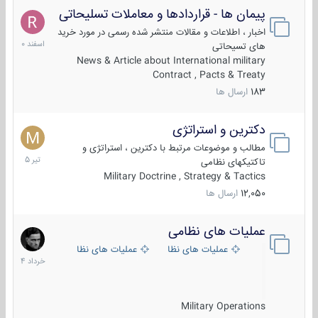
پیمان ها - قراردادها و معاملات تسلیحاتی
7
اسفند
اخبار ، اطلاعات و مقالات منتشر شده رسمی در مورد خرید
1400
های تسیحاتی
News & Article about International military
Contract , Pacts & Treaty
183
ارسال ها
دکترین و استراتژی
27
تیر
مطالب و موضوعات مرتبط با دکترین ، استراتژی و
1405
تاکتیکهای نظامی
Military Doctrine , Strategy & Tactics
12,050
ارسال ها
عملیات های نظامی
5
خرداد
عملیات های نظامی ایران
عملیات های نظامی خارجی
1404
Military Operations