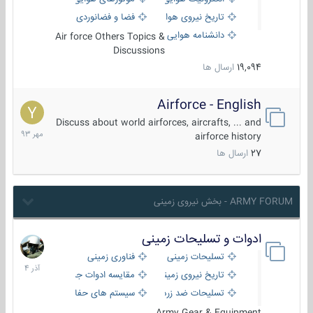
تاریخ نیروی هوایی
فضا و فضانوردی
دانشنامه هوایی
Air force Others Topics &
Discussions
19,094
ارسال ها
Airforce - English
15
مهر
Discuss about world airforces, aircrafts, ... and
1393
airforce history
27
ارسال ها
ARMY FORUM - بخش نیروی زمینی
ادوات و تسلیحات زمینی
21
آذر
تسلیحات زمینی
فناوری زمینی
1404
تاریخ نیروی زمینی
مقایسه ادوات جنگی
تسلیحات ضد زره
سیستم های حفاظت فعال
Army Gear & Equipment