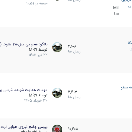
جمعه در 10:51
اها
Mili
tar
ری
بالگرد هجومی میل-28 هاوک (…
2,108
ا
توسط
MR9
ارسال ها
22 تیر 1405
به سطح
مهمات هدایت شونده سُرشی یو
2,413
توسط
MR9
ارسال ها
30 خرداد 1405
بررسی جامع نیروی هوایی ارت…
10,208