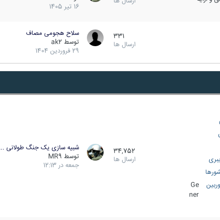
ارسال ها
16 تیر 1405
سلاح هجومی مصاف
331
توسط
ak2
ارسال ها
29 فروردین 1404
شبیه سازی یک جنگ طولانی ..
34,752
توسط
MR9
بری
ارسال ها
جمعه در 12:13
ورها
ربین
Ge
ner