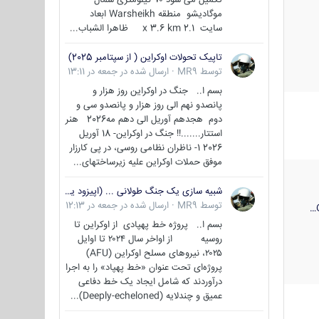
موگادیشو منطقه Warsheikh ابعاد
سایت 2.1 x 3.6 km ظاهرا الشباب...
تاپیک تحولات اوکراین ( از سپتامبر 2025)
توسط
MR9
·
ارسال شده در
جمعه در 13:11
بسم ا.. جنگ در اوکراین روز هزار و
پانصدو نهم الی روز هزار و پانصدو سی و
دوم هجدهم آوریل الی دهم مه2026 هنر
استتار.......!! جنگ در اوکراین- 18 آوریل
2026 1- ناظران نظامی روسی، در پی کارزار
موفق حملات اوکراین علیه زیرساختهای...
شبیه سازی یک جنگ طولانی ... (اپیزود یکم : اوکراین )
توسط
MR9
·
ارسال شده در
جمعه در 12:13
بسم ا.. پروژه خط پهپادی از اوکراین تا
روسیه از اواخر سال ۲۰۲۴ تا اوایل
۲۰۲۵، نیروهای مسلح اوکراین (AFU)
پروژه‌ای تحت عنوان «خط پهپاد» را به اجرا
درآوردند که شامل ایجاد یک خط دفاعی
عمیق و چندلایه (Deeply-echeloned)...