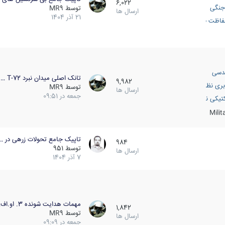
6,022
جنگی
توسط
MR9
ارسال ها
21 آذر 1404
اظت فعال
دسی
تانک اصلی میدان نبرد T-72 …
9,982
بری نظامی
توسط
MR9
ارسال ها
جمعه در 09:51
انک
تیکی نظامی
Mili
تاپیک جامع تحولات زرهی در …
984
توسط
951
ارسال ها
7 آذر 1404
مهمات هدایت شونده 3. او.اف…
1,842
توسط
MR9
ارسال ها
جمعه در 09:09