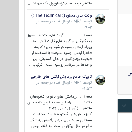
منتشر کرده است.کراسنوپول یک مهمات...
وانت های مسلح (( The Technical ))
توسط
MR9
·
ارسال شده در
جمعه در
09:02
بسم ا.. گروه های متحرک مجهز
به تکنیکال و گروه های ثابت آتش ضد
پهپاد ارتش روسیه در شبه جزیره کریمه
ظاهرا ارتش روسیه بسرعت با استفاده از
ظرفیت روسوگاردیا در حال گسترش این
واحدها در سرتاسر روسیه است . ترکیب...
3
تاپیک جامع رزمایش ارتش های خارجی
توسط
MR9
·
ارسال شده در
جمعه در
06:53
بسم ا... رزمایش های ناتو در کشورهای
بالتیک براساس جدید ترین داده های
منتشره ( آوریل / می 2026
) رزمایش‌های گسترده ناتو در مجاورت
مستقیم مرزهای روسیه و بلاروس به شکل
دائم در حال برگزاری است به گفته برخی...
…