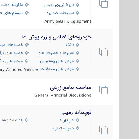
تاریخ نیروی زمینی
مقایسه ادوات 
تسلیحات ضد زره
سیستم های حف
Army Gear & Equipment
خودروهای نظامی و زره پوش ها
تانک
خودروهای مهن
نفربرها و خودروی های رزمی پیاده نظام
خودرو های ترا
خودرو های پشتیبانی آتش ، شناسایی و ضد ت
خودرو های تاک
خودرو های محافظت شده
tary Armored Vehicle
مباحث جامع زرهی
General Armorial Discussions
توپخانه زمینی
هویتزر ها
راکت انداز ها
خمپاره انداز ها