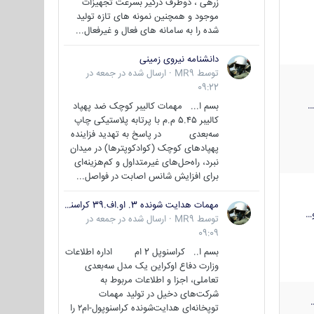
زرهی ، دوطرف درگیر بسرعت تجهیزات
موجود و همچنین نمونه های تازه تولید
شده را به سامانه های فعال و غیرفعال...
دانشنامه نیروی زمینی
توسط
MR9
·
ارسال شده در
جمعه در
09:22
بسم ا... مهمات کالیبر کوچک ضد پهپاد
کالیبر ۵.۴۵ م.م با پرتابه پلاستیکی چاپ
سه‌بعدی در پاسخ به تهدید فزاینده
پهپادهای کوچک (کوادکوپترها) در میدان
نبرد، راه‌حل‌های غیرمتداول و کم‌هزینه‌ای
برای افزایش شانس اصابت در فواصل...
مهمات هدایت شونده 3. او.اف.39 کراسنوپل/بصیر( Krasnopol 3OF39 )
…
توسط
MR9
·
ارسال شده در
جمعه در
09:09
بسم ا.. کراسنوپل 2 ام اداره اطلاعات
وزارت دفاع اوکراین یک مدل سه‌بعدی
تعاملی، اجزا و اطلاعات مربوط به
شرکت‌های دخیل در تولید مهمات
توپخانه‌ای هدایت‌شونده کراسنوپول-ام۲ را