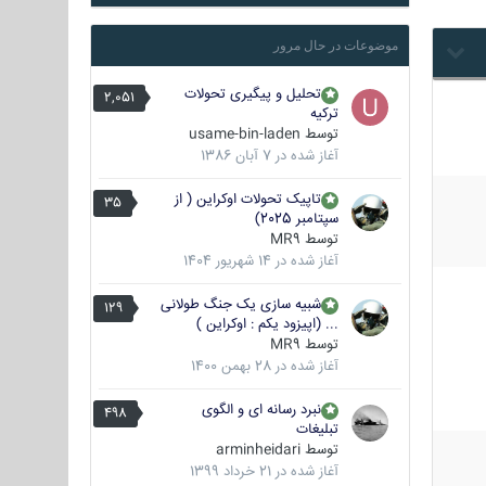
موضوعات در حال مرور
تحلیل و پیگیری تحولات
2,051
ترکیه
توسط
usame-bin-laden
آغاز شده در
7 آبان 1386
تاپیک تحولات اوکراین ( از
35
سپتامبر 2025)
توسط
MR9
آغاز شده در
14 شهریور 1404
شبیه سازی یک جنگ طولانی
129
... (اپیزود یکم : اوکراین )
توسط
MR9
آغاز شده در
28 بهمن 1400
نبرد رسانه ای و الگوی
498
تبلیغات
توسط
arminheidari
آغاز شده در
21 خرداد 1399