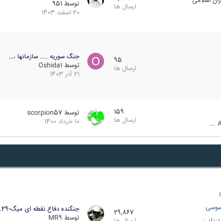
ان اسلامی
توسط
951
ارسال ها
20 اسفند 1403
جنگ سوریه .... سازمانها ،…
95
توسط
Oshida1
ارسال ها
21 آذر 1403
159
توسط
scorpion57
ارسال ها
10 خرداد 1400
A
سوسی
جنگنده دفاع نقطه ای میگ-29…
29,867
توسط
MR9
ریایی
ارسال ها