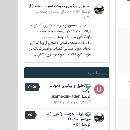
تحلیل و پیگیری تحولات آسیای میانه ( ازبکستان، تاجیکستان، ترکمنستان، قزاقستان و قرقیزستان )
توسط
MR9
·
ارسال شده در
جمعه در
06:40
بسم ا.. حضور و سرمایه گذاری گسترده
ایالات متحده در زیرساختهای معدنی
قزاقستان برای کاربردهای نظامی
نقشهٔ ارائه‌شده، نمای جامعی از پراکندگی
ذخایر مواد معدنی کمیاب و استراتژیک در
قزاقستان ارائه داده و به‌وضوح نشان...
سر خط خبرها
تحلیل و پیگیری تحولات
2,051
ترکیه
توسط
usame-bin-laden
آغاز شده در
7 آبان 1386
تاپیک تحولات اوکراین ( از
35
سپتامبر 2025)
توسط
MR9