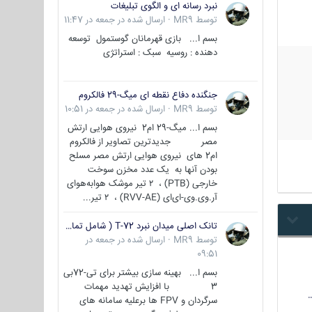
نبرد رسانه ای و الگوی تبلیغات
توسط
MR9
·
ارسال شده در
جمعه در 11:47
بسم ا... بازی قهرمانان گوستمول توسعه
دهنده : روسیه سبک : استراتژی
جنگنده دفاع نقطه ای میگ-29 فالکروم
توسط
MR9
·
ارسال شده در
جمعه در 10:51
بسم ا... میگ-29 ام2 نیروی هوایی ارتش
مصر جدیدترین تصاویر از فالکروم
ام2 های نیروی هوایی ارتش مصر مسلح
بودن آنها به یک عدد مخزن سوخت
خارجی (PTB) ، ۲ تیر موشک هوابه‌هوای
آر.وی.وی-ای‌ای (RVV-AE) ، ۲ تیر...
تانک اصلی میدان نبرد T-72 ( شامل تمامی گونه ها )
توسط
MR9
·
ارسال شده در
جمعه در
09:51
بسم ا... بهینه سازی بیشتر برای تی-72بی
3 با افزایش تهدید مهمات
سرگردان و FPV ها برعلیه سامانه های