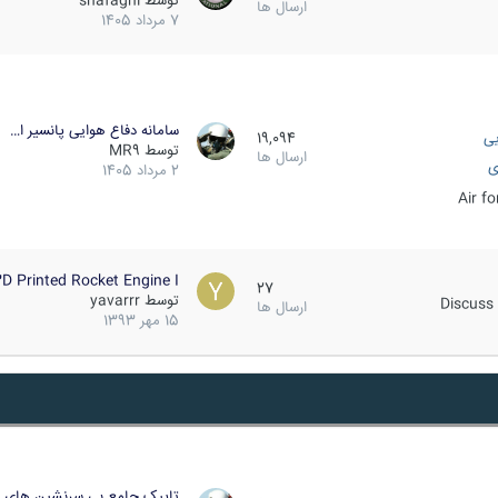
توسط
shafaghi
ارسال ها
7 مرداد 1405
سامانه دفاع هوایی پانسیر ا…
یی
19,094
توسط
MR9
ارسال ها
ی
2 مرداد 1405
Air f
D Printed Rocket Engine I…
27
توسط
yavarrr
Discuss 
ارسال ها
15 مهر 1393
تاپیک جامع بی سرنشین های ز