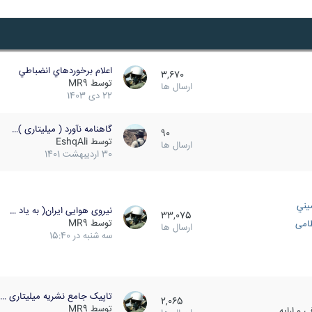
اعلام برخوردهاي انضباطي
3,670
توسط
MR9
ارسال ها
22 دی 1403
گاهنامه نآورد ( میلیتاری )…
90
توسط
EshqAli
ارسال ها
30 اردیبهشت 1401
يني
نیروی هوایی ایران( به یاد …
33,075
توسط
MR9
ظامی
ارسال ها
سه شنبه در 15:40
تاپیک جامع نشریه میلیتاری …
2,065
توسط
MR9
 و ارایه