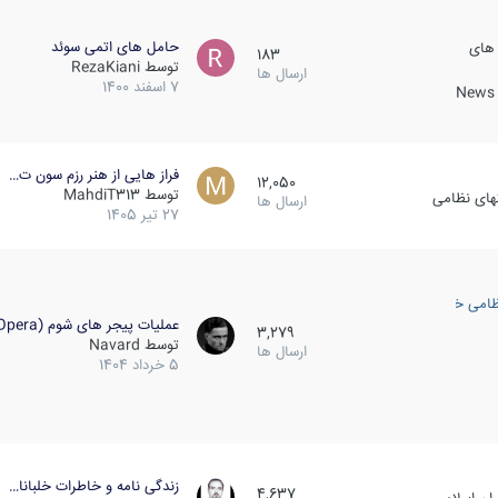
حامل های اتمی سوئد
 های
183
توسط
RezaKiani
ارسال ها
7 اسفند 1400
News &
فراز هایی از هنر رزم سون ت…
12,050
توسط
MahdiT313
کهای نظامی
ارسال ها
27 تیر 1405
ظامی خارجی
عملیات پیجر های شوم (Opera…
3,279
توسط
Navard
ارسال ها
5 خرداد 1404
زندگی نامه و خاطرات خلبانا…
4,637