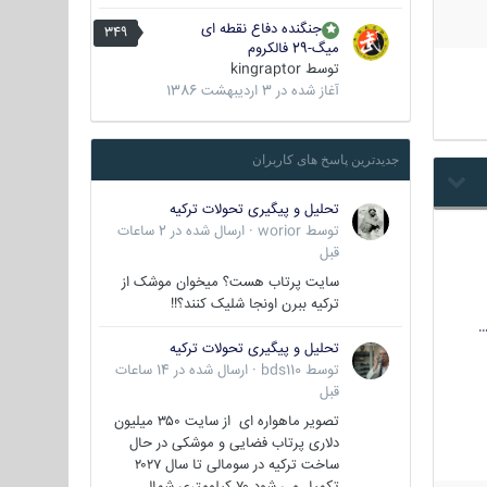
جنگنده دفاع نقطه ای
349
میگ-29 فالکروم
توسط
kingraptor
آغاز شده در
3 اردیبهشت 1386
جدیدترین پاسخ های کاربران
تحلیل و پیگیری تحولات ترکیه
توسط
worior
·
ارسال شده در
2 ساعات
قبل
سایت پرتاب هست؟ میخوان موشک از
ترکیه ببرن اونجا شلیک کنند؟!!
…
تحلیل و پیگیری تحولات ترکیه
توسط
bds110
·
ارسال شده در
14 ساعات
قبل
تصویر ماهواره ای از سایت ۳۵۰ میلیون
دلاری پرتاب فضایی و موشکی در حال
ساخت ترکیه در سومالی تا سال ۲۰۲۷
تکمیل می شود ۷۰ کیلومتری شمال