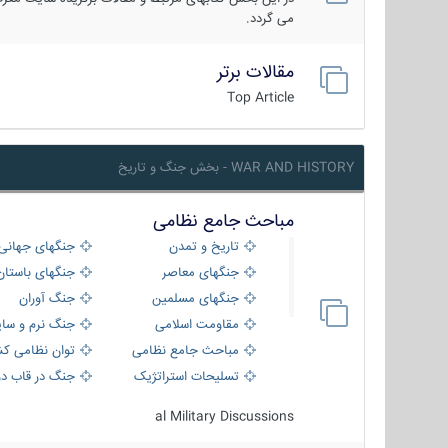
می گردد.
مقالات برتر
Top Article
WAR AND HISTORY - بخش جنگ و تاریخ
مباحث جامع نظامی
تاریخ و تمدن
جنگهای جهانی
جنگهای معاصر
جنگهای باستان
جنگهای مسلمین
جنگ آوران
مقاومت اسلامی
جنگ نرم و سای
مباحث جامع نظامی
توان نظامی کش
تسلیحات استراتژیک
جنگ در قاب دو
al Military Discussions