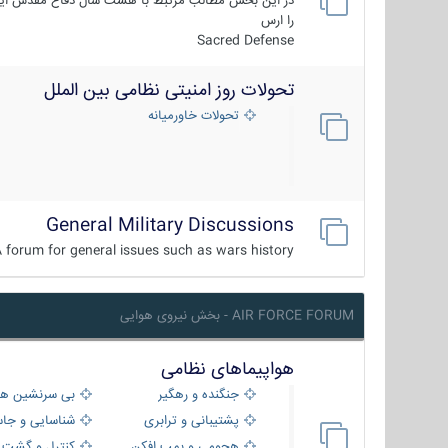
در این بخش مطالب مرتبط با هشت سال دفاع مقدس ایر
را ارس
Sacred Defense
تحولات روز امنیتی نظامی بین الملل
تحولات خاورمیانه
General Military Discussions
 forum for general issues such as wars history ...
AIR FORCE FORUM - بخش نیروی هوایی
هواپیماهای نظامی
جنگنده و رهگیر
بی سرنشین ها
پشتیبانی و ترابری
شناسایی و جا
هجومی و بمب افکن
کنترل و گشت د