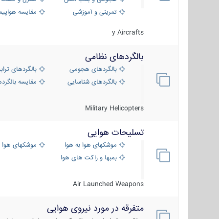
تمرینی و آموزشی
مقایسه هواپیم
y Aircrafts
بالگردهای نظامی
بالگردهای هجومی
بالگردهای تراب
بالگردهای شناسایی
مقایسه بالگرده
Military Helicopters
تسلیحات هوایی
موشکهای هوا به هوا
موشکهای هوا 
بمبها و راکت های هوایی
Air Launched Weapons
متفرقه در مورد نیروی هوایی