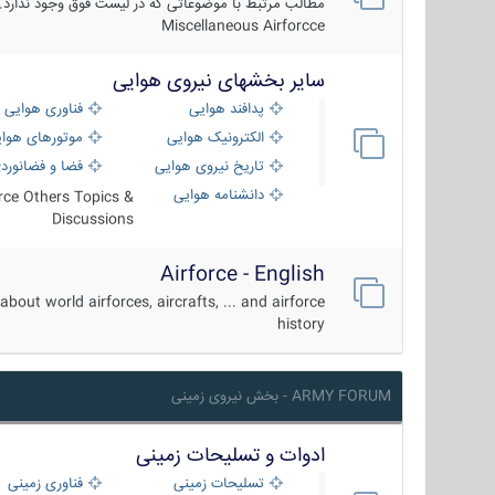
مطالب مرتبط با موضوعاتی که در لیست فوق وجود ندارد.
Miscellaneous Airforcce
سایر بخشهای نیروی هوایی
پدافند هوایی
فناوری هوایی
الکترونیک هوایی
موتورهای هوا
تاریخ نیروی هوایی
فضا و فضانورد
دانشنامه هوایی
orce Others Topics &
Discussions
Airforce - English
about world airforces, aircrafts, ... and airforce
history
ARMY FORUM - بخش نیروی زمینی
ادوات و تسلیحات زمینی
تسلیحات زمینی
فناوری زمینی